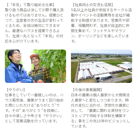
【「本気」で取り組める仕事】
【社員同士の交流も活発】
取り扱う商品は決して少額で購入頂
5名以上の社員が参加するサークル活
けるものではありません。提案ひと
動やイベントの活動費用を会社が補
つで、生産者の方の生活が変わって
助する制度があります。営業所や部
くるため、妥協は絶対にできませ
署、役職問わず、社員が自主的に仲
ん。最適なハウスを提案できるよ
間を集めて、フットサルやマラソ
う、社員一丸となって「本気」の対
ン、ボーリングなどを楽しんでいま
応を心がけています。
す。
【やりがい】
【今後の事業展開】
仕事をしていて一番嬉しいのは、ハ
日本の農業は個人農家から大規模法
ウス販売後、農業がうまく回り始め
人農家へと変化しつつあります。時
た際にいただける“ありがとう”で
代の変化に合わせ、次世代の農家に
す。その“ ありがとう ”を目標に、
対して、「農業に関わる資材をワン
日々の楽しさや辛さを「やりがい」
ストップで供給する体制を構築す
として営業活動を行っています。
る」事をこの先10年のビジョンとし
ています。