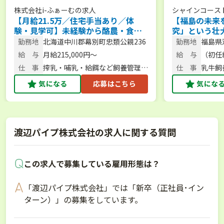
株式会社i-ふぁーむ
の求人
シャインコース
【月給21.5万／住宅手当あり／体
【福島の未来
験・見学可】未経験から酪農・食
究」という壮
育・6次化まで幅広く学べる環境で一
なたの市場価
勤務地
北海道中川郡幕別町忠類公親236
勤務地
福島県
緒に牧場を盛り上げませんか？
ませんか？
松24
給 与
月給215,000円～
給 与
（初任給
220,7
仕 事
搾乳・哺乳・給餌など飼養管理、
仕 事
乳牛飼
酪農体験サポート
気になる
応募はこちら
気にな
渡辺パイプ株式会社の求人に関する質問
この求人で募集している雇用形態は？
「渡辺パイプ株式会社」では「新卒（正社員･イン
ターン）」の募集をしています。