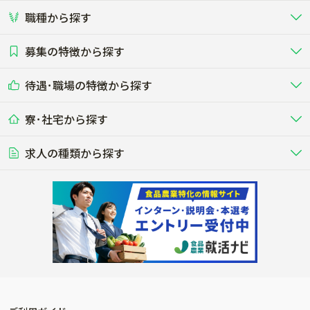
職種から探す
畜産（酪農･肉牛･養豚･養鶏など）
短期アルバイト
新卒（正社員･インターン）
東海
関西
募集の特徴から探す
農場･牧場･現場職
専門職（獣医師･人工授精師･
その他（独立・副業など）
酪農
肉牛
中国
四国
耕種（野菜･穀物･花卉･果樹など）
削蹄師etc）
乳牛を繁殖・飼育して生乳を出荷
和牛を繁殖・肥育して市場に出荷す
待遇･職場の特徴から探す
未経験歓迎
社会人未経験歓迎
する牧場
る牧場
九州･沖縄
海外
ドライバー
接客･販売
露地野菜･畑作
施設野菜
農業関連企業
寮･社宅から探す
畑・圃場で野菜・穀物を生産
ビニールハウスで多様な野菜の生産
養豚
社会保険完備
養鶏
家賃補助制度あり
学歴不問
夫婦での応募OK
豚を繁殖・肥育して市場に出荷す
食用鶏や鶏卵を生産し出荷する養鶏
営業･企画
経理･事務
る養豚場
場
農業資材･肥料
種苗
稲作
求人の種類から探す
その他業種
果樹
単身寮あり
世帯寮あり
食事補助あり
残業月20時間以内
50代採用実績あり
週1日～OK
農場設備・肥料・飼料の生産・流
農業用の種や苗の生産・流通・販売
水田で稲を栽培し食用米を生産
果物の栽培・収穫・観光農園など
通・販売
競走馬
研究･開発
その他畜産
WEB･IT
転職おまかせ求人
寮･社宅相談可
林業･造園
漁業･養殖
レースで活躍する馬の手入れや子馬
その他動物の畜産業（羊、ウズラな
賞与実績あり
年間休日100日以上
花卉
植物工場
週2日～OK
AT免許OK
の育成
ど）
木材の植林・伐採・加工、または
魚介類の採捕・養殖、または水産加
農業機械
流通･商社
ビニールハウスで観賞用植物の栽
環境制御された工場で野菜の生産管
その他職種
造園庭師
工場
農業用の機械・機材の開発・販
農産物・農産品の物流・卸し・輸出
培
理
経験者優遇
独立支援可能
売・リース
入
内定まで最短1週間
管理者･幹部採用
製造･加工･販売
福祉
産休･育休取得実績あり
農産物から食品を製造・加工・販
福祉事業と農業生産を連携させたビ
売
ジネス