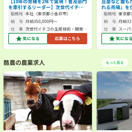
【10年の育種を2年で実現！普及部門
豆苗など誰も
を牽引するリーダー】次世代イチゴ
れる売場」を
の栽培手法を確立する研究員＜フレ
販店営業【年休
勤務地
本社（東京都小金井市）
勤務地
東京都
ックスタイム制／週休2日＞
給32万円以上
NREG
給 与
月給350,000円～
給 与
月給323
仕 事
次世代イチゴの生産技術・開発普
仕 事
スーパ
及研究員
業／企
気になる
応募はこちら
気にな
酪農の農業求人
もっと見る