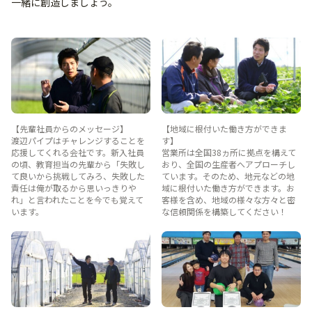
一緒に創造しましょう。
【先輩社員からのメッセージ】
【地域に根付いた働き方ができま
渡辺パイプはチャレンジすることを
す】
応援してくれる会社です。新入社員
営業所は全国38ヵ所に拠点を構えて
の頃、教育担当の先輩から「失敗し
おり、全国の生産者へアプローチし
て良いから挑戦してみろ、失敗した
ています。そのため、地元などの地
責任は俺が取るから思いっきりや
域に根付いた働き方ができます。お
れ」と言われたことを今でも覚えて
客様を含め、地域の様々な方々と密
います。
な信頼関係を構築してください！