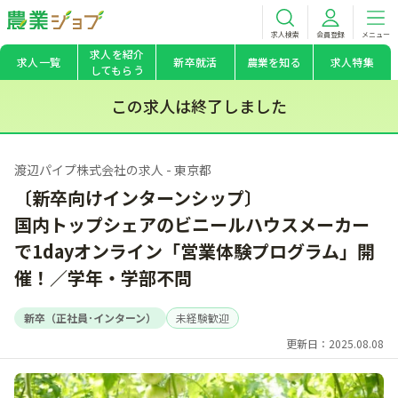
求人検索
会員登録
メニュー
求人を紹介
求人一覧
新卒就活
農業を知る
求人特集
してもらう
この求人は終了しました
渡辺パイプ株式会社の求人 - 東京都
〔新卒向けインターンシップ〕
国内トップシェアのビニールハウスメーカー
で1dayオンライン「営業体験プログラム」開
催！／学年・学部不問
新卒（正社員･インターン）
未経験歓迎
更新日：2025.08.08