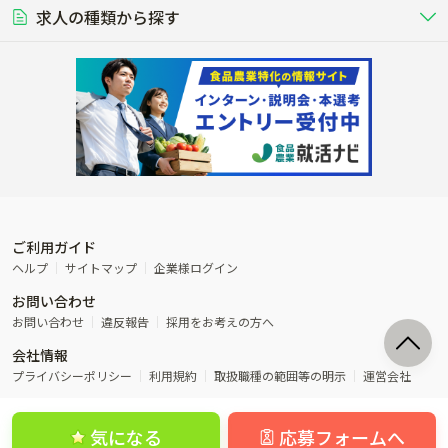
営業･企画
経理･事務
る養豚場
場
農業資材･肥料
種苗
稲作
求人の種類から探す
その他業種
果樹
単身寮あり
世帯寮あり
食事補助あり
残業月20時間以内
50代採用実績あり
週1日～OK
農場設備・肥料・飼料の生産・流
農業用の種や苗の生産・流通・販売
水田で稲を栽培し食用米を生産
果物の栽培・収穫・観光農園など
通・販売
競走馬
研究･開発
その他畜産
WEB･IT
転職おまかせ求人
寮･社宅相談可
林業･造園
漁業･養殖
レースで活躍する馬の手入れや子馬
その他動物の畜産業（羊、ウズラな
賞与実績あり
年間休日100日以上
花卉
植物工場
週2日～OK
AT免許OK
の育成
ど）
木材の植林・伐採・加工、または
魚介類の採捕・養殖、または水産加
農業機械
流通･商社
ビニールハウスで観賞用植物の栽
環境制御された工場で野菜の生産管
その他職種
造園庭師
工場
農業用の機械・機材の開発・販
農産物・農産品の物流・卸し・輸出
培
理
経験者優遇
独立支援可能
売・リース
入
内定まで最短1週間
管理者･幹部採用
製造･加工･販売
福祉
産休･育休取得実績あり
農産物から食品を製造・加工・販
福祉事業と農業生産を連携させたビ
売
ジネス
ご利用ガイド
その他農業関連企業
ヘルプ
サイトマップ
企業様ログイン
農業に密接に関わるその他のビジ
お問い合わせ
ネス
お問い合わせ
違反報告
採用をお考えの方へ
会社情報
プライバシーポリシー
利用規約
取扱職種の範囲等の明示
運営会社
気になる
応募フォームへ
©農業ジョブ