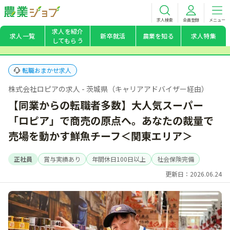
求人検索
会員登録
メニュー
求人を紹介
求人一覧
新卒就活
農業を知る
求人特集
してもらう
転職おまかせ求人
株式会社ロピアの求人 - 茨城県（キャリアアドバイザー経由）
【同業からの転職者多数】大人気スーパー
「ロピア」で商売の原点へ。あなたの裁量で
売場を動かす鮮魚チーフ＜関東エリア＞
正社員
賞与実績あり
年間休日100日以上
社会保険完備
更新日：2026.06.24