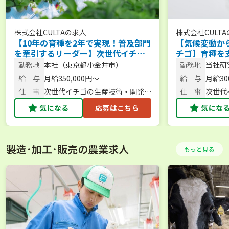
株式会社CULTA
の求人
株式会社CULTA
【10年の育種を2年で実現！普及部門
【気候変動か
を牽引するリーダー】次世代イチゴ
チゴ】育種を
の栽培手法を確立する研究員＜フレ
レックスタイ
勤務地
本社（東京都小金井市）
勤務地
当社研
ックスタイム制／週休2日＞
千葉県
給 与
月給350,000円～
給 与
月給300
仕 事
次世代イチゴの生産技術・開発普
仕 事
次世代
及研究員
気になる
応募はこちら
気にな
製造･加工･販売の農業求人
もっと見る