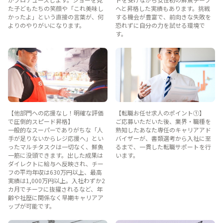
た子どもたちの笑顔や「これ美味し
へと昇格した実績もあります。挑戦
かったよ」という直接の言葉が、何
する機会が豊富で、前向きな失敗を
よりのやりがいになります。
恐れずに自分の力を試せる環境で
す。
【他部門への応援なし！明確な評価
【転職お任せ求人のポイント①】
で圧倒的スピード昇格】
ご応募いただいた後、業界・職種を
一般的なスーパーでありがちな「人
熟知したあなた専任のキャリアアド
手が足りないからレジ応援へ」とい
バイザーが、書類選考から入社に至
ったマルチタスクは一切なく、鮮魚
るまで、一貫した転職サポートを行
一筋に没頭できます。出した成果は
います。
ダイレクトに給与へ反映され、チー
フの平均年収は630万円以上、最高
実績は1,000万円以上。入社わずか2
カ月でチーフに抜擢されるなど、年
齢や社歴に関係なく早期キャリアア
ップが可能です。