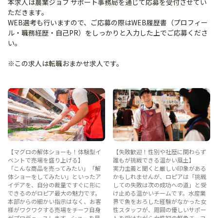
本求人は農業ジョブ サポート事務局を通じて応募を受付させてい
ただきます。
WEB選考も行いますので、ご応募の際はWEB履歴書（プロフィー
ル・職務経歴・自己PR）をしっかりと入力した上でご応募くださ
い。
※この求人は転職おまかせ求人です。
【マグロの解体ショーも！体験型イ
【失敗歓迎！性別や社歴に関わらず
ベントで売場を盛り上げる】
誰もが挑戦できる温かい風土】
「こんな商品を売ってみたい」「解
実力主義と聞くと厳しい印象がある
体ショーをしてみたい」といったア
かもしれませんが、ロピアは「挑戦
イデアを、自分の裁量ですぐに形に
しての失敗は次の成功への道」と受
できるのがロピア最大の魅力です。
け止める温かいチームです。水産業
本部からの細かい指示はなく、お客
界で魚をおろした経験がなかった女
様がワクワクする売場をチーフ自身
性スタッフが、周囲の優しいサポー
がプロデュースします。ショーを見
トを受けながら女性初の鮮魚チーフ