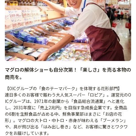
マグロの解体ショーも自分次第！「楽しさ」を売る本物の
商売を。
【OICグループの「食のテーマパーク」を体現する花形部門】
連日多くのお客様で賑わう大人気スーパー「ロピア」。運営元のO
ICグループは、1971年の創業から「食品総合流通業」へと進化
し、2031年度に「売上2兆円」を目指す急成長企業です。全商品
の6割を生鮮食品が占める中、鮮魚事業部はまさに「お店の花
形」。マグロの大トロ・中トロ・赤身が味わえる「ブーメラン」
や、具が飛び出る「はみ出し巻き」など、お客様に驚きとワクワ
クをお届けしています。