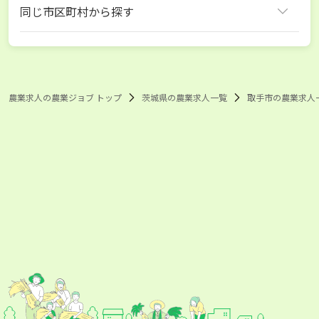
同じ市区町村から探す
取手市
つくば市
つくばみらい市
高崎市
伊勢崎市
さいたま市
所沢市
鴻巣市
上尾市
草加市
越谷市
新座市
久喜市
三郷市
ふじみ野市
千葉市
船橋市
松戸市
成田市
農業求人の農業ジョブ トップ
茨城県の農業求人一覧
取手市の農業求人
柏市
流山市
印西市
杉並区
江戸川区
八王子市
府中市
昭島市
町田市
小平市
東村山市
多摩市
稲城市
西東京市
横浜市
川崎市
相模原市
平塚市
鎌倉市
藤沢市
小田原市
茅ヶ崎市
秦野市
厚木市
大和市
海老名市
綾瀬市
足柄上郡開成町