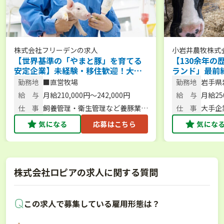
株式会社フリーデン
の求人
小岩井農牧株式
【世界基準の「やまと豚」を育てる
【130余年の
安定企業】未経験・移住歓迎！大手
ランド」最前
の手厚い待遇で養豚に挑戦しません
勤務地
■直営牧場
勤務地
岩手県
か？
給 与
月給210,000円～242,000円
給 与
月給250
仕 事
飼養管理・衛生管理など養豚業務
仕 事
大手企
全般
管理全
気になる
応募はこちら
気にな
株式会社ロピアの求人に関する質問
この求人で募集している雇用形態は？