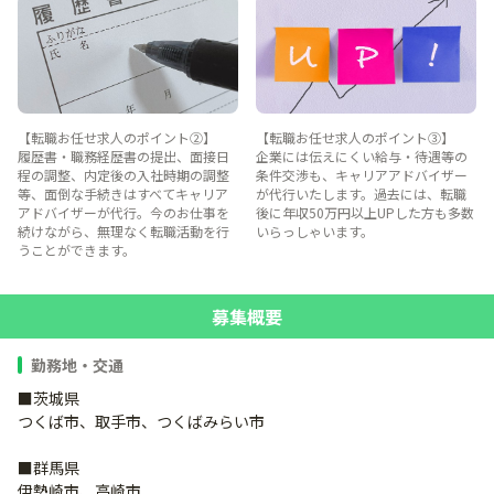
【転職お任せ求人のポイント②】
【転職お任せ求人のポイント③】
履歴書・職務経歴書の提出、面接日
企業には伝えにくい給与・待遇等の
程の調整、内定後の入社時期の調整
条件交渉も、キャリアアドバイザー
等、面倒な手続きはすべてキャリア
が代行いたします。過去には、転職
アドバイザーが代行。今のお仕事を
後に年収50万円以上UPした方も多数
続けながら、無理なく転職活動を行
いらっしゃいます。
うことができます。
募集概要
勤務地・交通
■茨城県
つくば市、取手市、つくばみらい市
■群馬県
伊勢崎市、高崎市