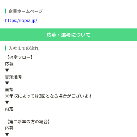
企業ホームページ
https://lopia.jp/
応募・選考について
入社までの流れ
【通常フロー】
応募
▼
書類選考
▼
面接
※年収によっては2回となる場合がございます
▼
内定
【第二新卒の方の場合】
応募
▼