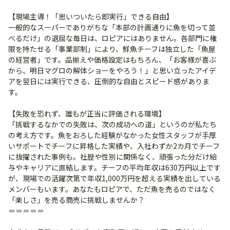
【現場主導！「思いついたら即実行」できる自由】
一般的なスーパーでありがちな「本部の計画通りに魚を切って並
べるだけ」の退屈な毎日は、ロピアにはありません。各部門に権
限を持たせる「事業部制」により、鮮魚チーフは独立した「魚屋
の経営者」です。品揃えや価格設定はもちろん、「お客様が喜ぶ
から、明日マグロの解体ショーをやろう！」と思い立ったアイデ
アを翌日には実行できる、圧倒的な自由とスピード感がありま
す。
【失敗を恐れず、誰もが正当に評価される環境】
「挑戦するなかでの失敗は、次の成功への道」というのが私たち
の考え方です。魚をおろした経験がなかった女性スタッフが手厚
いサポートでチーフに昇格した実績や、入社わずか2カ月でチーフ
に抜擢された事例も。社歴や性別に関係なく、頑張った分だけ給
与やキャリアに直結します。チーフの平均年収は630万円以上です
が、現場での活躍次第で年収1,000万円を超える実績を出している
メンバーもいます。あなたもロピアで、ただ魚を売るのではなく
「楽しさ」を売る商売に挑戦しませんか？
＝＝＝＝＝