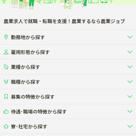
農業求人で就職・転職を支援！農業するなら農業ジョブ
勤務地から探す
雇用形態から探す
北海道
東北
業種から探す
正社員
バイト・アルバイト・パート
関東
北陸･甲信
職種から探す
畜産（酪農･肉牛･養豚･養鶏など）
短期アルバイト
新卒（正社員･インターン）
東海
関西
募集の特徴から探す
農場･牧場･現場職
専門職（獣医師･人工授精師･
その他（独立・副業など）
酪農
肉牛
中国
四国
耕種（野菜･穀物･花卉･果樹など）
削蹄師etc）
乳牛を繁殖・飼育して生乳を出荷
和牛を繁殖・肥育して市場に出荷す
待遇･職場の特徴から探す
未経験歓迎
社会人未経験歓迎
する牧場
る牧場
九州･沖縄
海外
ドライバー
接客･販売
露地野菜･畑作
施設野菜
農業関連企業
寮･社宅から探す
畑・圃場で野菜・穀物を生産
ビニールハウスで多様な野菜の生産
養豚
社会保険完備
養鶏
家賃補助制度あり
学歴不問
夫婦での応募OK
豚を繁殖・肥育して市場に出荷す
食用鶏や鶏卵を生産し出荷する養鶏