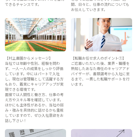
できるチャンスです。
間、日々と、仕事の流れについても
お伝えしていきます。
【村上農園からメッセージ】
【転職お任せ求人のポイント①】
当社では年齢や性別、経験を問わ
ご応募いただいた後、業界・職種を
ず、一人一人の成果をしっかり評価
熟知したあなた専任のキャリアアド
しています。中にはパートで入社
バイザーが、書類選考から入社に至
し、現在は管理職として活躍する方
るまで、一貫した転職サポートを行
もおり、着実にキャリアアップが実
います。
現できる環境です。
面接では人間性と働き方、仕事の考
え方やスキル等を確認しています。
ほかにも主体性があるか、当社の弱
み・強みを具体的に話せるかも重視
していますので、ぜひ入社意欲をお
話し下さい！