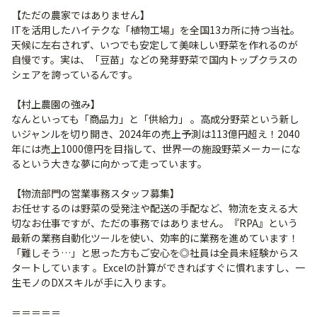
【ただの農家ではありません】
ITを活用したハイテクな「植物工場」を全国13カ所に持つ当社。
天候に左右されず、いつでも安定して美味しい野菜を作れるのが
自慢です。実は、「豆苗」などの発芽野菜で国内トップクラスの
シェアを誇っているんです。
【村上農園の強み】
なんといっても「商品力」と「供給力」 。高成分野菜という新し
いジャンルを切り開き、2024年の売上予測は113億円超え！2040
年には売上1000億円を目指して、世界一の施設野菜メーカーにな
るという大きな夢に向かって走っています。
【物流部門の営業事務スタッフ募集】
お任せするのは野菜の受発注や配送の手配など、物流を支える大
切なお仕事ですが、ただの事務ではありません。『RPA』という
最新の業務自動化ツールを使い、効率的に業務を進めています！
「難しそう…」と思った方もご安心を◎社員は全員未経験からス
タートしています 。Excelの計算ができればすぐに慣れますし、一
生モノのDXスキルが手に入ります。
＝＝＝＝＝