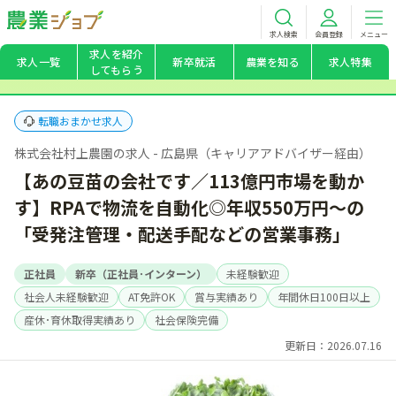
求人検索
会員登録
メニュー
求人を紹介
求人一覧
新卒就活
農業を知る
求人特集
してもらう
転職おまかせ求人
株式会社村上農園の求人 - 広島県（キャリアアドバイザー経由）
【あの豆苗の会社です／113億円市場を動か
す】RPAで物流を自動化◎年収550万円～の
「受発注管理・配送手配などの営業事務」
正社員
新卒（正社員･インターン）
未経験歓迎
社会人未経験歓迎
AT免許OK
賞与実績あり
年間休日100日以上
産休･育休取得実績あり
社会保険完備
更新日：2026.07.16