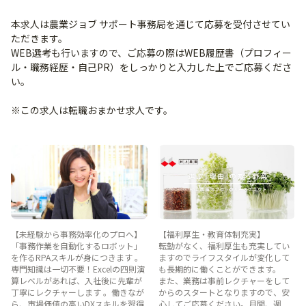
本求人は農業ジョブ サポート事務局を通じて応募を受付させてい
ただきます。
WEB選考も行いますので、ご応募の際はWEB履歴書（プロフィー
ル・職務経歴・自己PR）をしっかりと入力した上でご応募くださ
い。
※この求人は転職おまかせ求人です。
【未経験から事務効率化のプロへ】
【福利厚生・教育体制充実】
「事務作業を自動化するロボット」
転勤がなく、福利厚生も充実してい
を作るRPAスキルが身につきます 。
ますのでライフスタイルが変化して
専門知識は一切不要！Excelの四則演
も長期的に働くことができます。
算レベルがあれば、入社後に先輩が
また、業務は事前レクチャーをして
丁寧にレクチャーします 。働きなが
からのスタートとなりますので、安
ら、市場価値の高いDXスキルを習得
心してご応募ください。月間、週