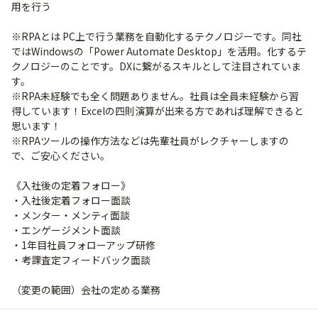
用を行う
※RPAとは PC上で行う業務を自動化するテクノロジーです。同社
ではWindowsの「Power Automate Desktop」を活用。化するテ
クノロジーのことです。DXに繋がるスキルとして注目されていま
す。
※RPA未経験でも全く問題ありません。社員は全員未経験から習
得しています！Excelの四則演算が出来る方であれば理解できると
思います！
※RPAツールの操作方法などは先輩社員がレクチャーしますの
で、ご安心ください。
《入社後の定着フォロー》
・入社後定着フォロー面談
・メンター・メンティ面談
・エンゲージメント面談
・1年目社員フォローアップ研修
・考課査定フィードバック面談
（変更の範囲）会社の定める業務