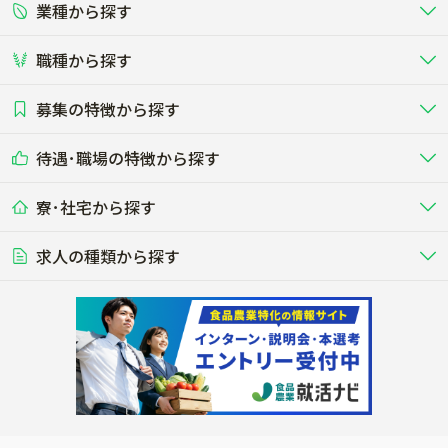
業種から探す
正社員
バイト・アルバイト・パート
関東
北陸･甲信
職種から探す
畜産（酪農･肉牛･養豚･養鶏など）
短期アルバイト
新卒（正社員･インターン）
東海
関西
募集の特徴から探す
農場･牧場･現場職
専門職（獣医師･人工授精師･
その他（独立・副業など）
酪農
肉牛
中国
四国
耕種（野菜･穀物･花卉･果樹など）
削蹄師etc）
乳牛を繁殖・飼育して生乳を出荷
和牛を繁殖・肥育して市場に出荷す
待遇･職場の特徴から探す
未経験歓迎
社会人未経験歓迎
する牧場
る牧場
九州･沖縄
海外
ドライバー
接客･販売
露地野菜･畑作
施設野菜
農業関連企業
寮･社宅から探す
畑・圃場で野菜・穀物を生産
ビニールハウスで多様な野菜の生産
養豚
社会保険完備
養鶏
家賃補助制度あり
学歴不問
夫婦での応募OK
豚を繁殖・肥育して市場に出荷す
食用鶏や鶏卵を生産し出荷する養鶏
営業･企画
経理･事務
る養豚場
場
農業資材･肥料
種苗
稲作
求人の種類から探す
その他業種
果樹
単身寮あり
世帯寮あり
食事補助あり
残業月20時間以内
50代採用実績あり
週1日～OK
農場設備・肥料・飼料の生産・流
農業用の種や苗の生産・流通・販売
水田で稲を栽培し食用米を生産
果物の栽培・収穫・観光農園など
通・販売
競走馬
研究･開発
その他畜産
WEB･IT
転職おまかせ求人
寮･社宅相談可
林業･造園
漁業･養殖
レースで活躍する馬の手入れや子馬
その他動物の畜産業（羊、ウズラな
賞与実績あり
年間休日100日以上
花卉
植物工場
週2日～OK
AT免許OK
の育成
ど）
木材の植林・伐採・加工、または
魚介類の採捕・養殖、または水産加
農業機械
流通･商社
ビニールハウスで観賞用植物の栽
環境制御された工場で野菜の生産管
その他職種
造園庭師
工場
農業用の機械・機材の開発・販
農産物・農産品の物流・卸し・輸出
培
理
経験者優遇
独立支援可能
売・リース
入
内定まで最短1週間
管理者･幹部採用
製造･加工･販売
福祉
産休･育休取得実績あり
農産物から食品を製造・加工・販
福祉事業と農業生産を連携させたビ