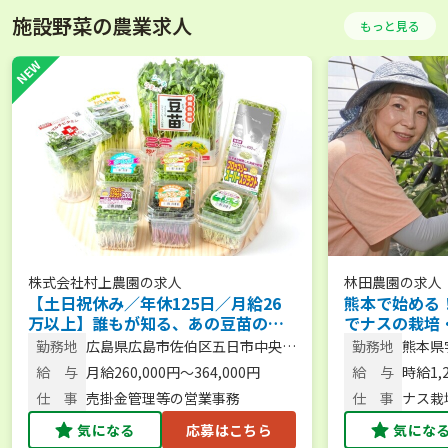
施設野菜の農業求人
もっと見る
株式会社村上農園
の求人
林田農園
の求人
【土日祝休み／年休125日／月給26
熊本で始める
万以上】誰もが知る、あの豆苗の会
でナスの栽培
社です！113億企業の成長を支える営
せんか？【未
勤務地
広島県広島市佐伯区五日市中央4-
勤務地
熊本県
業事務
可】
16-1
1
給 与
月給260,000円～364,000円
給 与
時給1,
仕 事
売掛金管理等の営業事務
仕 事
ナス栽
般
気になる
応募はこちら
気にな