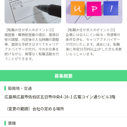
【転職お任せ求人のポイント②】
【転職お任せ求人のポイント③】
履歴書・職務経歴書の提出、面接日
企業には伝えにくい給与・待遇等の
程の調整、内定後の入社時期の調整
条件交渉も、キャリアアドバイザー
等、面倒な手続きはすべてキャリア
が代行いたします。過去には、転職
アドバイザーが代行。今のお仕事を
後に年収50万円以上UPした方も多数
続けながら、無理なく転職活動を行
いらっしゃいます。
うことができます。
募集概要
勤務地・交通
広島県広島市佐伯区五日市中央4-16-1 広電コイン通りビル3階
（変更の範囲）会社の定める場所
業種