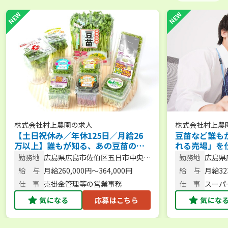
株式会社村上農園
の求人
株式会社村上農
【土日祝休み／年休125日／月給26
豆苗など誰も
万以上】誰もが知る、あの豆苗の会
れる売場」を
社です！113億企業の成長を支える営
販店営業【年休
勤務地
広島県広島市佐伯区五日市中央4-
勤務地
広島県
業事務
給32万円以上
16-1
16-
給 与
月給260,000円～364,000円
給 与
月給323
仕 事
売掛金管理等の営業事務
仕 事
スーパ
業／企
気になる
応募はこちら
気にな