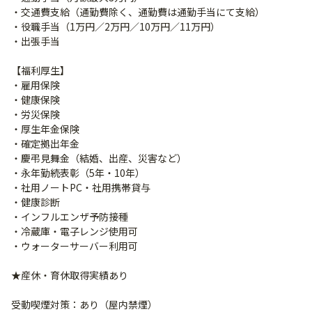
・交通費支給（通勤費除く、通勤費は通勤手当にて支給）
・役職手当（1万円／2万円／10万円／11万円）
・出張手当
【福利厚生】
・雇用保険
・健康保険
・労災保険
・厚生年金保険
・確定拠出年金
・慶弔見舞金（結婚、出産、災害など）
・永年勤続表彰（5年・10年）
・社用ノートPC・社用携帯貸与
・健康診断
・インフルエンザ予防接種
・冷蔵庫・電子レンジ使用可
・ウォーターサーバー利用可
★産休・育休取得実績あり
受動喫煙対策：あり（屋内禁煙）