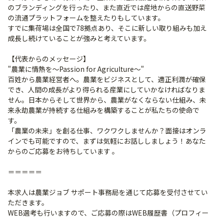
のブランディングを行ったり、また直近では産地からの直送野菜
の流通プラットフォームを整えたりもしています。
すでに集荷場は全国で78拠点あり、そこに新しい取り組みも加え
成長し続けていることが強みと考えています。
【代表からのメッセージ】
"農業に情熱を～Passion for Agriculture～"
百姓から農業経営者へ。農業をビジネスとして、適正利潤が確保
でき、人間の成長がより得られる産業にしていかなければなりま
せん。日本からそして世界から、農業がなくならない仕組み、未
来永劫農業が持続する仕組みを構築することが私たちの使命で
す。
「農業の未来」を創る仕事、ワクワクしませんか？面接はオンラ
インでも可能ですので、まずは気軽にお話ししましょう！あなた
からのご応募をお待ちしています 。
＝＝＝＝＝
本求人は農業ジョブ サポート事務局を通じて応募を受付させてい
ただきます。
WEB選考も行いますので、ご応募の際はWEB履歴書（プロフィー