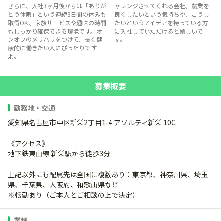
さらに、入社3ヶ月後からは「ありが
ャレンジさせてくれる会社。農業を
とう休暇」という連続3日間の休みも
良くしたいという気持ちや、こうし
取得OK 。家族サービスや趣味の時間
たいというアイデアを持っている方
もしっかり確保できる環境です。オ
に入社していただけると嬉しいで
ンオフのメリハリをつけて、長く健
す。
康的に働きたい人にぴったりです
よ。
募集概要
勤務地・交通
愛知県名古屋市中区新栄2丁目1-4 アソルティ新栄 10C
《アクセス》
地下鉄東山線 新栄駅から徒歩3分
上記以外にも配属先は全国に複数あり：東京都、神奈川県、埼玉
県、千葉県、大阪府、和歌山県など
※転勤あり（ご本人とご相談の上で決定）
業種