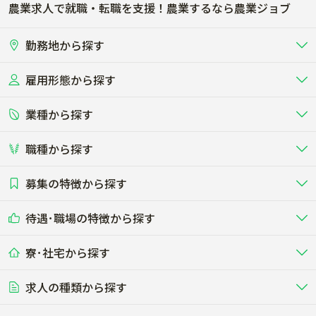
農業求人で就職・転職を支援！農業するなら農業ジョブ
勤務地から探す
雇用形態から探す
北海道
東北
業種から探す
正社員
バイト・アルバイト・パート
関東
北陸･甲信
職種から探す
畜産（酪農･肉牛･養豚･養鶏など）
短期アルバイト
新卒（正社員･インターン）
東海
関西
募集の特徴から探す
農場･牧場･現場職
専門職（獣医師･人工授精師･
その他（独立・副業など）
酪農
肉牛
中国
四国
耕種（野菜･穀物･花卉･果樹など）
削蹄師etc）
乳牛を繁殖・飼育して生乳を出荷
和牛を繁殖・肥育して市場に出荷す
待遇･職場の特徴から探す
未経験歓迎
社会人未経験歓迎
する牧場
る牧場
九州･沖縄
海外
ドライバー
接客･販売
露地野菜･畑作
施設野菜
農業関連企業
寮･社宅から探す
畑・圃場で野菜・穀物を生産
ビニールハウスで多様な野菜の生産
養豚
社会保険完備
養鶏
家賃補助制度あり
学歴不問
夫婦での応募OK
豚を繁殖・肥育して市場に出荷す
食用鶏や鶏卵を生産し出荷する養鶏
営業･企画
経理･事務
る養豚場
場
農業資材･肥料
種苗
稲作
求人の種類から探す
その他業種
果樹
単身寮あり
世帯寮あり
食事補助あり
残業月20時間以内
50代採用実績あり
週1日～OK
農場設備・肥料・飼料の生産・流
農業用の種や苗の生産・流通・販売
水田で稲を栽培し食用米を生産
果物の栽培・収穫・観光農園など
通・販売
競走馬
研究･開発
その他畜産
WEB･IT