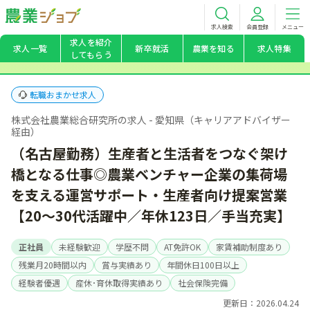
求人検索
会員登録
メニュー
求人を紹介
求人一覧
新卒就活
農業を知る
求人特集
してもらう
転職おまかせ求人
株式会社農業総合研究所の求人 - 愛知県（キャリアアドバイザー
経由）
（名古屋勤務）生産者と生活者をつなぐ架け
橋となる仕事◎農業ベンチャー企業の集荷場
を支える運営サポート・生産者向け提案営業
【20～30代活躍中／年休123日／手当充実】
正社員
未経験歓迎
学歴不問
AT免許OK
家賃補助制度あり
残業月20時間以内
賞与実績あり
年間休日100日以上
経験者優遇
産休･育休取得実績あり
社会保険完備
更新日：2026.04.24