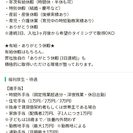
・年次有給休暇（時間休・半休も可）
・特別休暇（結婚・慶弔など）
・産前・産後休暇（復帰実績あり）
・育児・介護休業（育児中の時短勤務実績あり）
・ありがとう休暇
※連続3日、入社3ヶ月後から希望のタイミングで取得OK◎
★有給・ありがとう休暇★
有給休暇はもちろん、
弊社独自の「ありがとう休暇 (3日連続)」も
積極的に取得いただける環境が整っております。
福利厚生・待遇
【諸手当】
・時間外手当（固定残業超過分・深夜残業・休日出勤）
・住宅手当（1万円／2万円／3万円）
※独身で賃貸借契約者もしくは世帯主である場合
・家族手当（配偶者2万円、子1人につき1万円）
※子どもは18歳まで／扶養内外問わず
・勤務地手当（最大1万円）※勤務地による
・通勤手当（月額最大3万円）