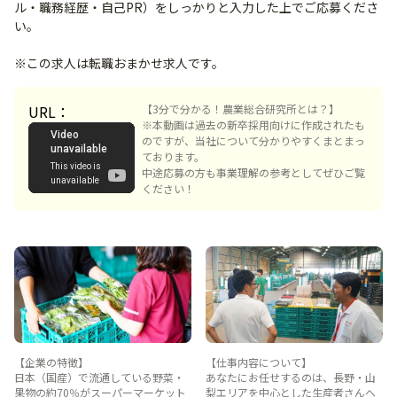
ル・職務経歴・自己PR）をしっかりと入力した上でご応募くださ
い。
※この求人は転職おまかせ求人です。
URL：
【3分で分かる！農業総合研究所とは？】
※本動画は過去の新卒採用向けに作成されたも
のですが、当社について分かりやすくまとまっ
ております。
中途応募の方も事業理解の参考としてぜひご覧
ください！
【企業の特徴】
【仕事内容について】
日本（国産）で流通している野菜・
あなたにお任せするのは、長野・山
果物の約70％がスーパーマーケット
梨エリアを中心とした生産者さんへ