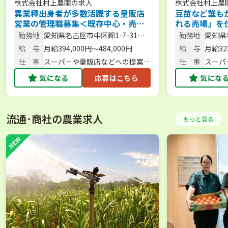
株式会社村上農園
の求人
株式会社村上農
異業種出身者が多数活躍する量販店
豆苗など誰も
営業の管理職募集＜既存中心・売場
れる売場」を
作り＞【年休125日／土日休み／月給
販店営業【年休
勤務地
愛知県名古屋市中区錦1-7-31山
勤務地
愛知県
39万円以上】＠愛知県
給32万円以上
田ビル7階
ル7階
給 与
月給394,000円～484,000円
給 与
月給323
仕 事
スーパーや量販店などへの提案営
仕 事
スーパ
業・企画提案／管理職
業／企
気になる
応募はこちら
気にな
流通･商社の農業求人
もっと見る