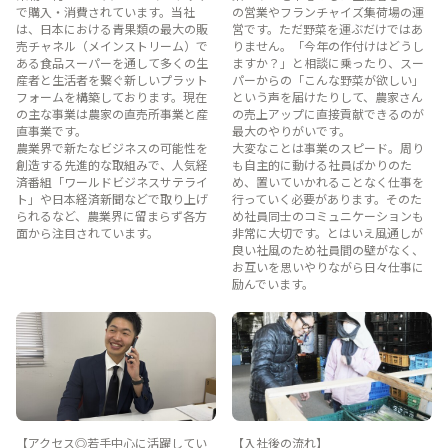
で購入・消費されています。当社
の営業やフランチャイズ集荷場の運
は、日本における青果類の最大の販
営です。ただ野菜を運ぶだけではあ
売チャネル（メインストリーム）で
りません。「今年の作付けはどうし
ある食品スーパーを通して多くの生
ますか？」と相談に乗ったり、スー
産者と生活者を繋ぐ新しいプラット
パーからの「こんな野菜が欲しい」
フォームを構築しております。現在
という声を届けたりして、農家さん
の主な事業は農家の直売所事業と産
の売上アップに直接貢献できるのが
直事業です。
最大のやりがいです。
農業界で新たなビジネスの可能性を
大変なことは事業のスピード。周り
創造する先進的な取組みで、人気経
も自主的に動ける社員ばかりのた
済番組「ワールドビジネスサテライ
め、置いていかれることなく仕事を
ト」や日本経済新聞などで取り上げ
行っていく必要があります。そのた
られるなど、農業界に留まらず各方
め社員同士のコミュニケーションも
面から注目されています。
非常に大切です。とはいえ風通しが
良い社風のため社員間の壁がなく、
お互いを思いやりながら日々仕事に
励んでいます。
【アクセス◎若手中心に活躍してい
【入社後の流れ】