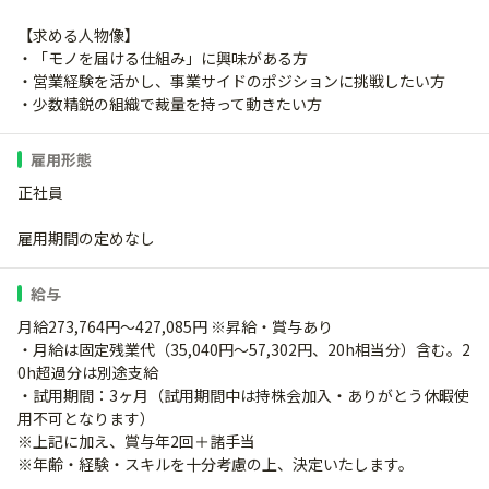
【求める人物像】
・「モノを届ける仕組み」に興味がある方
・営業経験を活かし、事業サイドのポジションに挑戦したい方
・少数精鋭の組織で裁量を持って動きたい方
雇用形態
正社員
雇用期間の定めなし
給与
月給273,764円～427,085円 ※昇給・賞与あり
・月給は固定残業代（35,040円～57,302円、20h相当分）含む。2
0h超過分は別途支給
・試用期間：3ヶ月（試用期間中は持株会加入・ありがとう休暇使
用不可となります）
※上記に加え、賞与年2回＋諸手当
※年齢・経験・スキルを十分考慮の上、決定いたします。