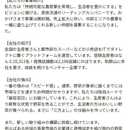
【私たちの事業紹介】
私たちは「持続可能な農産業を実現し、生活者を豊かにする」を
ビジョンに掲げる、産直流通のリーディングカンパニーです。お
かげさまで事業は絶好調。売上拡大に伴い、中部エリアの農業を
一緒に盛り上げてくれる新しい仲間を募集することになりまし
た。
【会社の紹介】
全国の生産者さんと都市部のスーパーなどの小売店をITでダイレ
クトに繋ぐプラットフォームを運営しています。登録生産者はな
んと10,312名！提携店舗数は2,106店舗にのぼります。和歌山に本
社を置き、成長を続けるベンチャー企業です。
【会社の強み】
一番の強みは「スピード感」。通常、野菜が食卓に届くまでには
市場などを通すため時間がかかりますが、私たちは独自ルートで
「最短翌日」にお届けしています。これにより、生産者さんはよ
り新鮮な状態で野菜を売ることができ、生活者の方はおいしい野
菜が食べられる。まさに「三方よし」の仕組みを作っています。
また、新しい取り組みの構築に挑戦し続けています。
例えばある地域の青果市場の企業様と連携協定を結び県内の野菜