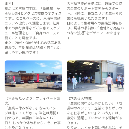
ます】
名古屋営業所を拠点に、遠隔での協
拠点は名古屋市中区。「新栄駅」か
力企業のサポート業務からスター
ら徒歩3分とアクセス抜群のオフィス
ト。同時に、長野エリアの生産者営
です 。ここをベースに、東海甲信越
業にも挑戦いただきます！
エリアへ出向いて活動します。社用
日によって集荷場への直接訪問もあ
車での直行直帰などご自身でスケジ
り、現場の最前線で"産地と小売店の
ュール管理をし、ご自身のペースで
つなぐ流通"をデザインいただきま
働くことも可能です。
す！
また、20代〜30代が中心の活気ある
職場で、平均年齢は35歳と若手も活
躍しやすい環境です！
【休みもたっぷり！プライベート充
【求める人物像】
実】
「農業に関わる仕事がしたい」「成
「農業＝休みがない」なんてイメー
長中のベンチャー企業でやりがいの
ジは捨ててください。当社は月間10
ある仕事がしたい」という方には、
日休みで、年間休日はなんと123
存分に活躍していただける環境があ
日！ しっかり休めるからこそ、仕事
ります。
にも身が入ります。
やりたいことを上司に伝えれば、チ