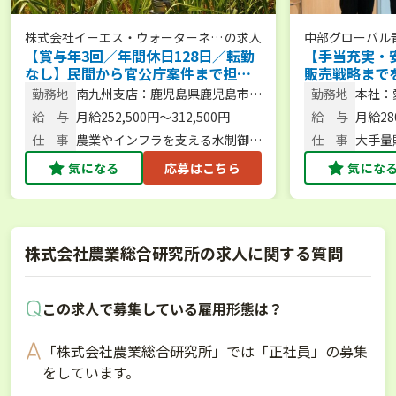
株式会社イーエス・ウォーターネッ
の求人
中部グローバル
【賞与年3回／年間休日128日／転勤
【手当充実・
ト
なし】民間から官公庁案件まで担
販売戦略まで
当！農業用散水機トップメーカーの
菜のルート営
勤務地
南九州支店：鹿児島県鹿児島市下
勤務地
本社：
提案営業職＜鹿児島勤務＞
荒田4丁目54番15号
場八反
給 与
月給252,500円～312,500円
給 与
月給280
仕 事
農業やインフラを支える水制御機
仕 事
大手量
器・散水システムの提案営業
売戦略
気になる
応募はこちら
気にな
株式会社農業総合研究所の求人に関する質問
この求人で募集している雇用形態は？
「株式会社農業総合研究所」では「正社員」の募集
をしています。