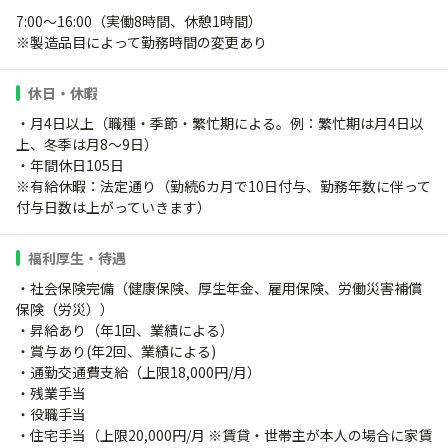
7:00～16:00（実働8時間、休憩1時間）
※製造品目によって勤務時間の変更あり
休日・休暇
・月4日以上（職種・季節・繁忙期による。例：繁忙期は月4日以
上、冬季は月8～9日）
・年間休日105日
※有給休暇：法定通り（勤続6カ月で10日付与、勤務年数に伴って
付与日数は上がっていきます）
福利厚生・待遇
・社会保険完備（健康保険、厚生年金、雇用保険、労働災害補償
保険（労災））
・昇給あり（年1回、業績による）
・賞与あり(年2回、業績による)
・通勤交通費支給（上限18,000円/月）
・残業手当
・役職手当
・住宅手当（上限20,000円/月 ※賃貸・世帯主が本人の場合に家賃