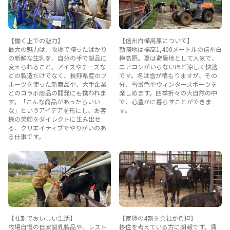
【働く上での魅力】
【信州白樺高原について】
最大の魅力は、牧場で搾ったばかり
勤務地は標高1,400メートルの信州白
の新鮮な生乳を、自分の手で製品に
樺高原。夏は避暑地として人気で、
変えられること。アイスやチーズな
エアコンがいらないほど涼しく快適
どの製造だけでなく、長野県産のフ
です。冬は雪が積もりますが、その
ルーツを使った新商品や、大手企業
分、雪景色やウィンタースポーツを
とのコラボ商品の開発にも携われま
楽しめます。四季折々の大自然の中
す。「こんな商品があったらいい
で、心豊かに暮らすことができま
な」というアイデアを形にし、お客
す。
様の笑顔をダイレクトに生み出せ
る、クリエイティブでやりがいのあ
る仕事です。
【社割でおいしい生活】
【家賃の4割を会社が負担】
牧場自慢の自家製乳製品や、レスト
移住を考えている方に朗報です。賃