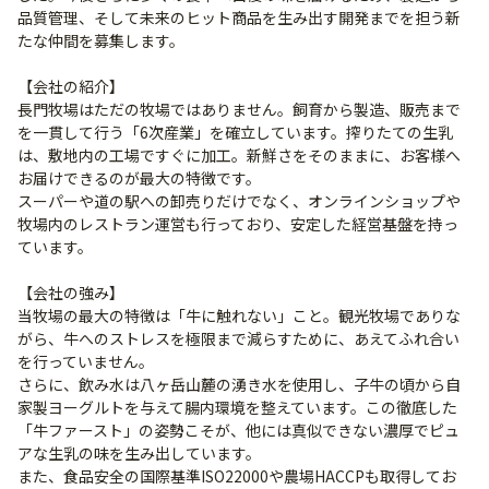
品質管理、そして未来のヒット商品を生み出す開発までを担う新
たな仲間を募集します。
【会社の紹介】
長門牧場はただの牧場ではありません。飼育から製造、販売まで
を一貫して行う「6次産業」を確立しています。搾りたての生乳
は、敷地内の工場ですぐに加工。新鮮さをそのままに、お客様へ
お届けできるのが最大の特徴です。
スーパーや道の駅への卸売りだけでなく、オンラインショップや
牧場内のレストラン運営も行っており、安定した経営基盤を持っ
ています。
【会社の強み】
当牧場の最大の特徴は「牛に触れない」こと。観光牧場でありな
がら、牛へのストレスを極限まで減らすために、あえてふれ合い
を行っていません。
さらに、飲み水は八ヶ岳山麓の湧き水を使用し、子牛の頃から自
家製ヨーグルトを与えて腸内環境を整えています。この徹底した
「牛ファースト」の姿勢こそが、他には真似できない濃厚でピュ
アな生乳の味を生み出しています。
また、食品安全の国際基準ISO22000や農場HACCPも取得してお