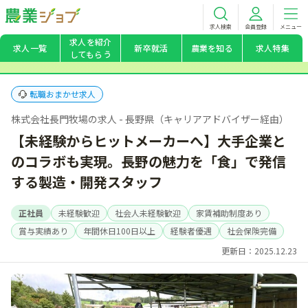
求人検索
会員登録
メニュー
求人を紹介
求人一覧
新卒就活
農業を知る
求人特集
してもらう
転職おまかせ求人
株式会社長門牧場の求人 - 長野県（キャリアアドバイザー経由）
【未経験からヒットメーカーへ】大手企業と
のコラボも実現。長野の魅力を「食」で発信
する製造・開発スタッフ
正社員
未経験歓迎
社会人未経験歓迎
家賃補助制度あり
賞与実績あり
年間休日100日以上
経験者優遇
社会保険完備
更新日：2025.12.23