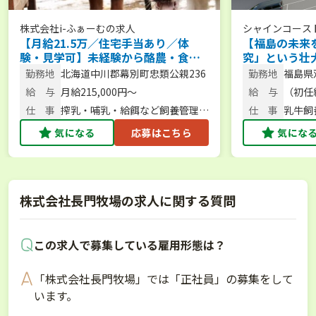
株式会社i-ふぁーむ
の求人
シャインコース
【月給21.5万／住宅手当あり／体
【福島の未来
験・見学可】未経験から酪農・食
究」という壮
育・6次化まで幅広く学べる環境で一
なたの市場価
勤務地
北海道中川郡幕別町忠類公親236
勤務地
福島県
緒に牧場を盛り上げませんか？
ませんか？
松24
給 与
月給215,000円～
給 与
（初任給
220,7
仕 事
搾乳・哺乳・給餌など飼養管理、
仕 事
乳牛飼
酪農体験サポート
気になる
応募はこちら
気にな
株式会社長門牧場の求人に関する質問
この求人で募集している雇用形態は？
「株式会社長門牧場」では「正社員」の募集をして
います。