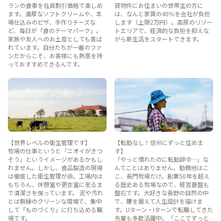
ランの食事を社員割引価格で楽しめ
貸物件にお住まいの世帯主の方に
ます。濃厚なソフトクリームや、本
は、なんと家賃の40％を会社が負担
場仕込みのピザ、手作りチーズな
します（上限2万円）。高原のリゾー
ど、毎日が「食のテーマパーク」。
トエリアで、経済的な負担を抑えな
家族や友人へのお土産としても喜ば
がら新生活をスタートできます。
れています。自分たちが一番のファ
ンだからこそ、お客様にも熱意を持
っておすすめできるんです。
【世界レベルの衛生管理です】
【転勤なし！信州にずっと住めま
牧場の仕事というと「ニオイがきつ
す】
そう」というイメージがあるかもし
「やっと慣れたのに転勤辞令…」な
れません。しかし、食品製造の現場
んてことはありません。勤務地はこ
は徹底した衛生管理が命。工場内は
こ、長門牧場だけ。創業50年を超え
もちろん、休憩室や更衣室に至るま
る歴史ある牧場なので、経営基盤も
で清潔さを保っています。 泥や汚れ
盤石です。大好きな長野の自然の中
とは無縁のクリーンな環境で、集中
で、腰を据えて人生設計を描けま
して「ものづくり」に打ち込める職
す。Uターン・Iターンで転職してきた
場です。
先輩も多数活躍中。「ここでずっと