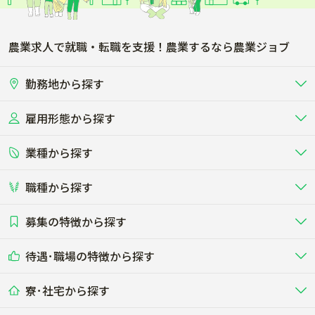
農業求人で就職・転職を支援！農業するなら農業ジョブ
勤務地から探す
雇用形態から探す
北海道
東北
業種から探す
正社員
バイト・アルバイト・パート
関東
北陸･甲信
職種から探す
畜産（酪農･肉牛･養豚･養鶏など）
短期アルバイト
新卒（正社員･インターン）
東海
関西
募集の特徴から探す
農場･牧場･現場職
専門職（獣医師･人工授精師･
その他（独立・副業など）
酪農
肉牛
中国
四国
耕種（野菜･穀物･花卉･果樹など）
削蹄師etc）
乳牛を繁殖・飼育して生乳を出荷
和牛を繁殖・肥育して市場に出荷す
待遇･職場の特徴から探す
未経験歓迎
社会人未経験歓迎
する牧場
る牧場
九州･沖縄
海外
ドライバー
接客･販売
露地野菜･畑作
施設野菜
農業関連企業
寮･社宅から探す
畑・圃場で野菜・穀物を生産
ビニールハウスで多様な野菜の生産
養豚
社会保険完備
養鶏
家賃補助制度あり
学歴不問
夫婦での応募OK
豚を繁殖・肥育して市場に出荷す
食用鶏や鶏卵を生産し出荷する養鶏
営業･企画
経理･事務