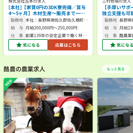
株式会社吉本
の求人
三村牧場
の求人
[本社]【家賃0円の3DK寮完備／賞与
【手厚いサポ
4～5ヶ月】木材生産〜販売まで一
独立支援も可
貫！創業139年の安定企業で一緒に林
化も推進◎地
勤務地
本社：長野県南佐久郡佐久穂町平
勤務地
長野県松
業に挑戦しませんか？
切にしている
林121番地
給 与
月給200,000円～250,000円
給 与
月給23
仕 事
創業139年の安定企業で働く林業
仕 事
酪農業
作業員（伐採・造林）
気になる
応募はこちら
気にな
酪農の農業求人
もっと見る