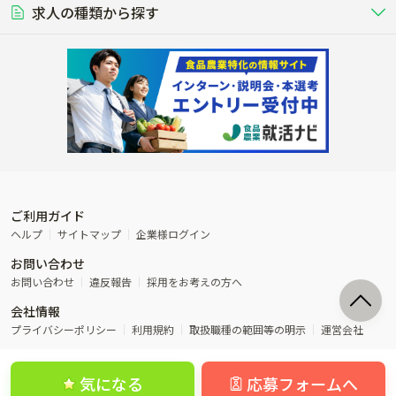
る養豚場
場
農業資材･肥料
種苗
稲作
求人の種類から探す
その他業種
果樹
単身寮あり
世帯寮あり
食事補助あり
残業月20時間以内
50代採用実績あり
週1日～OK
農場設備・肥料・飼料の生産・流
農業用の種や苗の生産・流通・販売
水田で稲を栽培し食用米を生産
果物の栽培・収穫・観光農園など
通・販売
競走馬
研究･開発
その他畜産
WEB･IT
転職おまかせ求人
寮･社宅相談可
林業･造園
漁業･養殖
レースで活躍する馬の手入れや子馬
その他動物の畜産業（羊、ウズラな
賞与実績あり
年間休日100日以上
花卉
植物工場
週2日～OK
AT免許OK
の育成
ど）
木材の植林・伐採・加工、または
魚介類の採捕・養殖、または水産加
農業機械
流通･商社
ビニールハウスで観賞用植物の栽
環境制御された工場で野菜の生産管
その他職種
造園庭師
工場
農業用の機械・機材の開発・販
農産物・農産品の物流・卸し・輸出
培
理
経験者優遇
独立支援可能
売・リース
入
内定まで最短1週間
管理者･幹部採用
製造･加工･販売
福祉
産休･育休取得実績あり
農産物から食品を製造・加工・販
福祉事業と農業生産を連携させたビ
売
ジネス
ご利用ガイド
その他農業関連企業
ヘルプ
サイトマップ
企業様ログイン
農業に密接に関わるその他のビジ
お問い合わせ
ネス
お問い合わせ
違反報告
採用をお考えの方へ
会社情報
プライバシーポリシー
利用規約
取扱職種の範囲等の明示
運営会社
気になる
応募フォームへ
©農業ジョブ