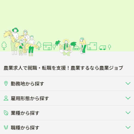
農業求人で就職・転職を支援！農業するなら農業ジョブ
勤務地から探す
雇用形態から探す
北海道
東北
業種から探す
正社員
バイト・アルバイト・パート
関東
北陸･甲信
職種から探す
畜産（酪農･肉牛･養豚･養鶏など）
短期アルバイト
新卒（正社員･インターン）
東海
関西