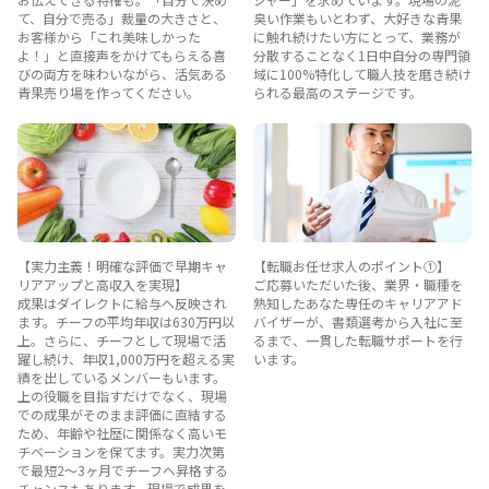
て、自分で売る」裁量の大きさと、
臭い作業もいとわず、大好きな青果
お客様から「これ美味しかった
に触れ続けたい方にとって、業務が
よ！」と直接声をかけてもらえる喜
分散することなく1日中自分の専門領
びの両方を味わいながら、活気ある
域に100%特化して職人技を磨き続け
青果売り場を作ってください。
られる最高のステージです。
【実力主義！明確な評価で早期キャ
【転職お任せ求人のポイント①】
リアアップと高収入を実現】
ご応募いただいた後、業界・職種を
成果はダイレクトに給与へ反映され
熟知したあなた専任のキャリアアド
ます。チーフの平均年収は630万円以
バイザーが、書類選考から入社に至
上。さらに、チーフとして現場で活
るまで、一貫した転職サポートを行
躍し続け、年収1,000万円を超える実
います。
績を出しているメンバーもいます。
上の役職を目指すだけでなく、現場
での成果がそのまま評価に直結する
ため、年齢や社歴に関係なく高いモ
チベーションを保てます。実力次第
で最短2〜3ヶ月でチーフへ昇格する
チャンスもあります。現場で成果を