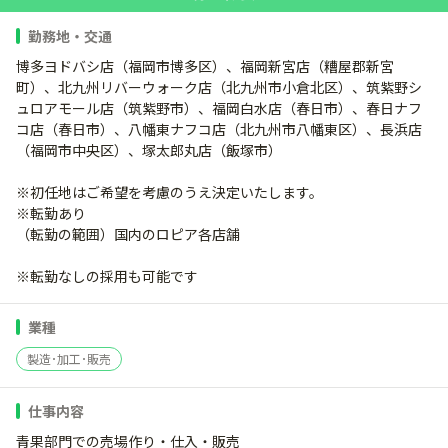
勤務地・交通
博多ヨドバシ店（福岡市博多区）、福岡新宮店（糟屋郡新宮
町）、北九州リバーウォーク店（北九州市小倉北区）、筑紫野シ
ュロアモール店（筑紫野市）、福岡白水店（春日市）、春日ナフ
コ店（春日市）、八幡東ナフコ店（北九州市八幡東区）、長浜店
（福岡市中央区）、塚太郎丸店（飯塚市）
※初任地はご希望を考慮のうえ決定いたします。
※転勤あり
（転勤の範囲）国内のロピア各店舗
※転勤なしの採用も可能です
業種
製造･加工･販売
仕事内容
青果部門での売場作り・仕入・販売