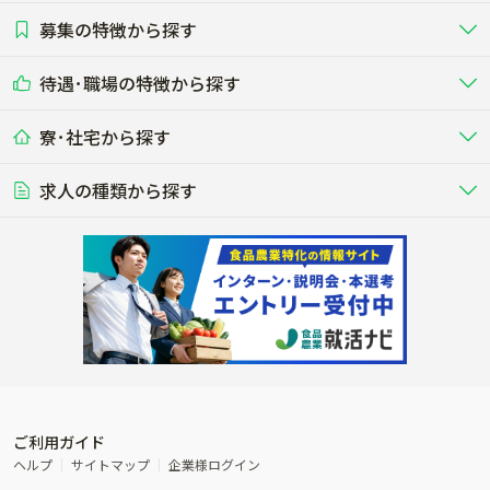
募集の特徴から探す
農場･牧場･現場職
専門職（獣医師･人工授精師･
その他（独立・副業など）
酪農
肉牛
中国
四国
耕種（野菜･穀物･花卉･果樹など）
削蹄師etc）
乳牛を繁殖・飼育して生乳を出荷
和牛を繁殖・肥育して市場に出荷す
待遇･職場の特徴から探す
未経験歓迎
社会人未経験歓迎
する牧場
る牧場
九州･沖縄
海外
ドライバー
接客･販売
露地野菜･畑作
施設野菜
農業関連企業
寮･社宅から探す
畑・圃場で野菜・穀物を生産
ビニールハウスで多様な野菜の生産
養豚
社会保険完備
養鶏
家賃補助制度あり
学歴不問
夫婦での応募OK
豚を繁殖・肥育して市場に出荷す
食用鶏や鶏卵を生産し出荷する養鶏
営業･企画
経理･事務
る養豚場
場
農業資材･肥料
種苗
稲作
求人の種類から探す
その他業種
果樹
単身寮あり
世帯寮あり
食事補助あり
残業月20時間以内
50代採用実績あり
週1日～OK
農場設備・肥料・飼料の生産・流
農業用の種や苗の生産・流通・販売
水田で稲を栽培し食用米を生産
果物の栽培・収穫・観光農園など
通・販売
競走馬
研究･開発
その他畜産
WEB･IT
転職おまかせ求人
寮･社宅相談可
林業･造園
漁業･養殖
レースで活躍する馬の手入れや子馬
その他動物の畜産業（羊、ウズラな
賞与実績あり
年間休日100日以上
花卉
植物工場
週2日～OK
AT免許OK
の育成
ど）
木材の植林・伐採・加工、または
魚介類の採捕・養殖、または水産加
農業機械
流通･商社
ビニールハウスで観賞用植物の栽
環境制御された工場で野菜の生産管
その他職種
造園庭師
工場
農業用の機械・機材の開発・販
農産物・農産品の物流・卸し・輸出
培
理
経験者優遇
独立支援可能
売・リース
入
内定まで最短1週間
管理者･幹部採用
製造･加工･販売
福祉
産休･育休取得実績あり
農産物から食品を製造・加工・販
福祉事業と農業生産を連携させたビ
売
ジネス
ご利用ガイド
その他農業関連企業
ヘルプ
サイトマップ
企業様ログイン
農業に密接に関わるその他のビジ