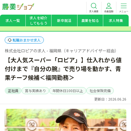
求人検索
会員登録
メニュー
求人を紹介
求人一覧
新卒就活
農業を知る
求人特集
してもらう
転職おまかせ求人
株式会社ロピアの求人 - 福岡県（キャリアアドバイザー経由）
【大人気スーパー「ロピア」】仕入れから値
付けまで『自分の腕』で売り場を動かす、青
果チーフ候補＜福岡勤務＞
正社員
賞与実績あり
年間休日100日以上
社会保険完備
更新日：2026.06.26