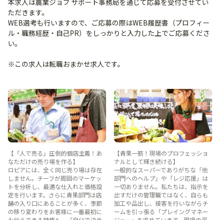
本求人は農業ジョブ サポート事務局を通じて応募を受付させてい
ただきます。
WEB選考も行いますので、ご応募の際はWEB履歴書（プロフィー
ル・職務経歴・自己PR）をしっかりと入力した上でご応募くださ
い。
※この求人は転職おまかせ求人です。
【「人で売る」圧倒的個店主義！あ
【青果一筋！現場のプロフェッショ
なただけの売り場を作る】
ナルとして輝き続ける】
ロピアには、全く同じ売り場は存在
一般的なスーパーでありがちな「他
しません。チーフが周囲のマーケッ
部門へのヘルプ」や「レジ応援」は
トを分析し、最適な仕入れと価格設
一切ありません。私たちは、指示を
定を行います。さらに青果部門は店
出すだけの管理職ではなく、自らも
舗の入り口にあることが多く、季節
加工や品出し、接客を行いながらチ
の移り変わりをお客様に一番最初に
ームを引っ張る「プレイングマネー
お伝えできる特権も。「自分で決め
ジャー」を求めています。現場の泥