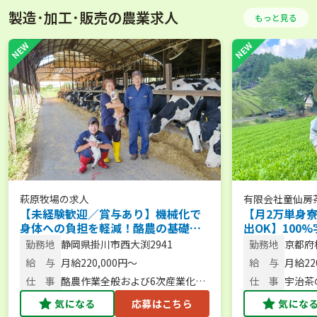
（飯塚
製造･加工･販売の農業求人
もっと見る
萩原牧場
の求人
有限会社童仙房
【未経験歓迎／賞与あり】機械化で
【月2万単身
身体への負担を軽減！酪農の基礎か
出OK】100
ら学び、「食育活動」にも挑戦でき
経験から始め
勤務地
静岡県掛川市西大渕2941
勤務地
京都府
る環境
お茶づくりに
129
給 与
月給220,000円〜
給 与
月給220
仕 事
酪農作業全般および6次産業化・
仕 事
宇治茶
食育交流会の企画等
気になる
応募はこちら
気にな