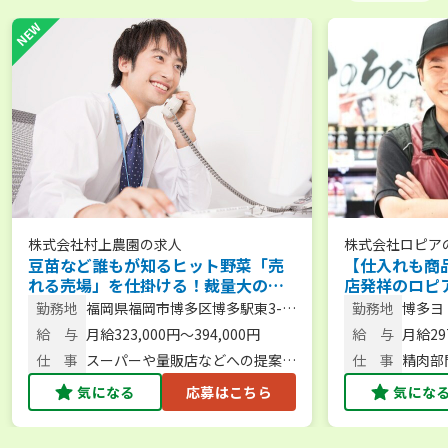
株式会社村上農園
の求人
株式会社ロピア
豆苗など誰もが知るヒット野菜「売
【仕入れも商
れる売場」を仕掛ける！裁量大の量
店発祥のロピ
販店営業【年休125日／土日休み／月
肉部門チーフ
勤務地
福岡県福岡市博多区博多駅東3-
勤務地
博多ヨ
給32万円以上】＠福岡県
11-14アバンダント90 804号室
区）、
給 与
月給323,000円～394,000円
給 与
月給29
町）、
（北九
仕 事
スーパーや量販店などへの提案営
仕 事
精肉部
ュロア
業／企画提案
販売
気になる
応募はこちら
気にな
岡白水
店（春
（北九
（福岡