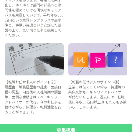
出し、ゆくゆくは部門の部長へと専
門性を極めていける明快なキャリア
パスも用意しています。平均年収630
万円という業界トップクラスの高水
準と、手厚い待遇という安定した基
盤の上で、思い切り仕事に挑戦して
ください。
【転職お任せ求人のポイント②】
【転職お任せ求人のポイント③】
履歴書・職務経歴書の提出、面接日
企業には伝えにくい給与・待遇等の
程の調整、内定後の入社時期の調整
条件交渉も、キャリアアドバイザー
等、面倒な手続きはすべてキャリア
が代行いたします。過去には、転職
アドバイザーが代行。今のお仕事を
後に年収50万円以上UPした方も多数
続けながら、無理なく転職活動を行
いらっしゃいます。
うことができます。
募集概要