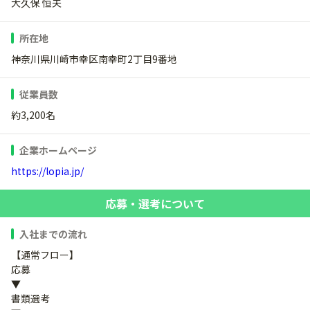
大久保 恒夫
所在地
神奈川県川崎市幸区南幸町2丁目9番地
従業員数
約3,200名
企業ホームページ
https://lopia.jp/
応募・選考について
入社までの流れ
【通常フロー】
応募
▼
書類選考