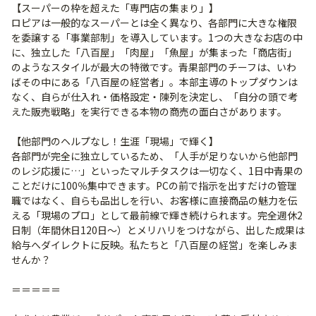
【スーパーの枠を超えた「専門店の集まり」】
ロピアは一般的なスーパーとは全く異なり、各部門に大きな権限
を委譲する「事業部制」を導入しています。1つの大きなお店の中
に、独立した「八百屋」「肉屋」「魚屋」が集まった「商店街」
のようなスタイルが最大の特徴です。青果部門のチーフは、いわ
ばその中にある「八百屋の経営者」。本部主導のトップダウンは
なく、自らが仕入れ・価格設定・陳列を決定し、「自分の頭で考
えた販売戦略」を実行できる本物の商売の面白さがあります。
【他部門のヘルプなし！生涯「現場」で輝く】
各部門が完全に独立しているため、「人手が足りないから他部門
のレジ応援に…」といったマルチタスクは一切なく、1日中青果の
ことだけに100％集中できます。PCの前で指示を出すだけの管理
職ではなく、自らも品出しを行い、お客様に直接商品の魅力を伝
える「現場のプロ」として最前線で輝き続けられます。完全週休2
日制（年間休日120日〜）とメリハリをつけながら、出した成果は
給与へダイレクトに反映。私たちと「八百屋の経営」を楽しみま
せんか？
＝＝＝＝＝