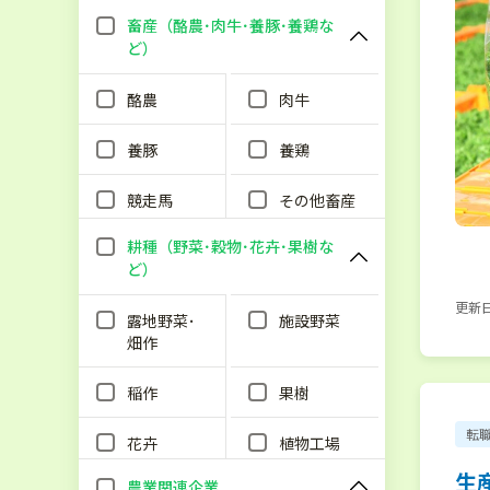
畜産（酪農･肉牛･養豚･養鶏な
ど）
酪農
肉牛
養豚
養鶏
競走馬
その他畜産
耕種（野菜･穀物･花卉･果樹な
ど）
更新日：
露地野菜･
施設野菜
畑作
稲作
果樹
転
花卉
植物工場
生
農業関連企業