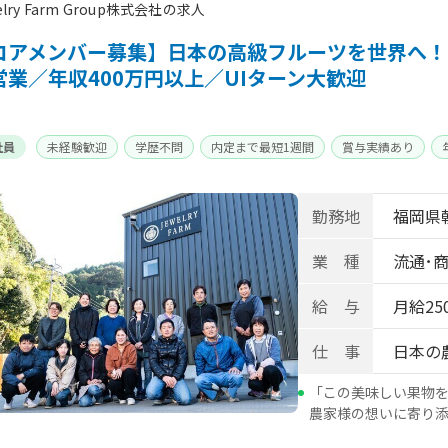
elry Farm Group株式会社の求人
コアメンバー募集】日本の高級フルーツを世界へ！
営業／年収400万円以上／UIターン大歓迎
社員
未経験歓迎
学歴不問
内定まで最短1週間
賞与実績あり
勤務地
福岡県朝
業 種
流通･商
給 与
月給25
仕 事
日本の
「この美味しい果物
農家様の想いに寄り