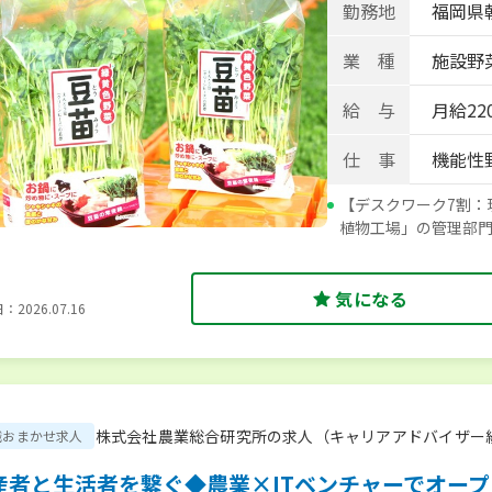
勤務地
福岡県
業 種
施設野
給 与
月給220
仕 事
機能性
【デスクワーク7割：
植物工場」の管理部
気になる
2026.07.16
株式会社農業総合研究所の求人（キャリアアドバイザー
職おまかせ求人
産者と生活者を繋ぐ◆農業×ITベンチャーでオー