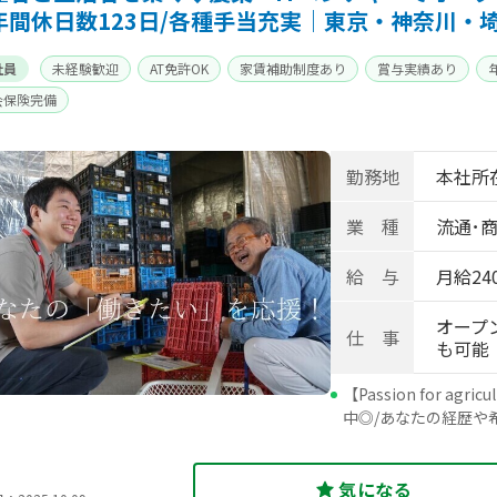
年間休日数123日/各種手当充実｜東京・神奈川・
社員
未経験歓迎
AT免許OK
家賃補助制度あり
賞与実績あり
会保険完備
勤務地
本社所在
業 種
流通･商
給 与
月給240
オープ
仕 事
も可能
【Passion for 
中◎/あなたの経歴や
気になる