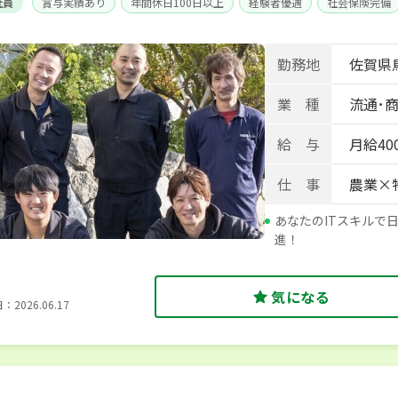
社員
賞与実績あり
年間休日100日以上
経験者優遇
社会保険完備
勤務地
佐賀県
業 種
流通･商
給 与
月給400
仕 事
農業×
あなたのITスキルで
進！
気になる
2026.06.17