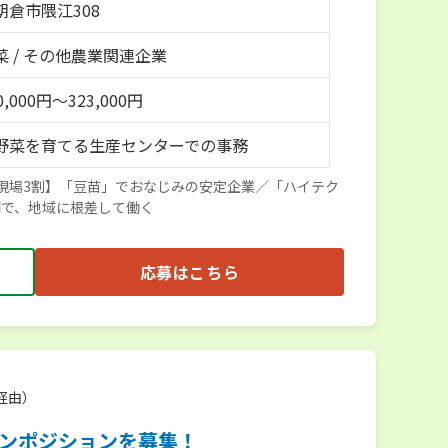
朝倉市隈江308
菜 / その他農業関連企業
,000円～323,000円
野菜を育てる生産センターでの事務
現場3割】「豆苗」でおなじみの安定企業／「ハイテク
門で、地域に根差して働く
応募はこちら
経由）
プンポジションを募集！