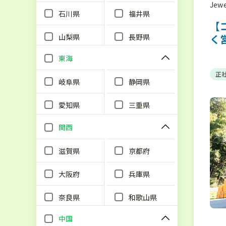
Jew
石川県
福井県
【
山梨県
長野県
く
東海
正
岐阜県
静岡県
愛知県
三重県
関西
滋賀県
京都府
大阪府
兵庫県
奈良県
和歌山県
中国