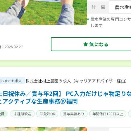
仕 事
農水産
農水産業の専門コン
します
気になる
2026.02.27
株式会社村上農園の求人（キャリアアドバイザー経由）
職おまかせ求人
土日祝休み／賞与年2回】 PC入力だけじゃ物足り
とアクティブな生産事務＠福岡
社員
未経験歓迎
AT免許OK
賞与実績あり
年間休日100日以上