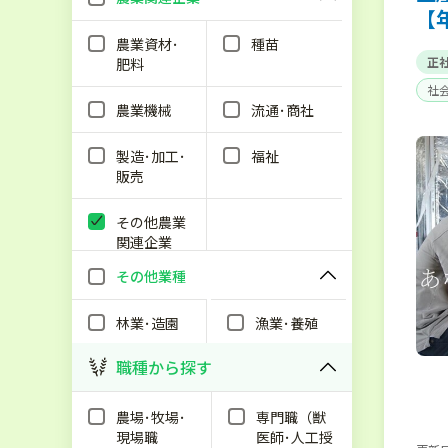
【
農業資材･
種苗
正
肥料
社
農業機械
流通･商社
製造･加工･
福祉
販売
その他農業
関連企業
その他業種
林業･造園
漁業･養殖
職種から探す
農場･牧場･
専門職（獣
現場職
医師･人工授