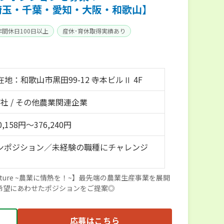
埼玉・千葉・愛知・大阪・和歌山】
年間休日100日以上
産休･育休取得実績あり
地：和歌山市黒田99-12 寺本ビルⅡ 4F
社 / その他農業関連企業
,158円～376,240円
ンポジション／未経験の職種にチャレンジ
agriculture ~農業に情熱を！~】最先端の農業生産事業を展開
希望にあわせたポジションをご提案◎
応募はこちら