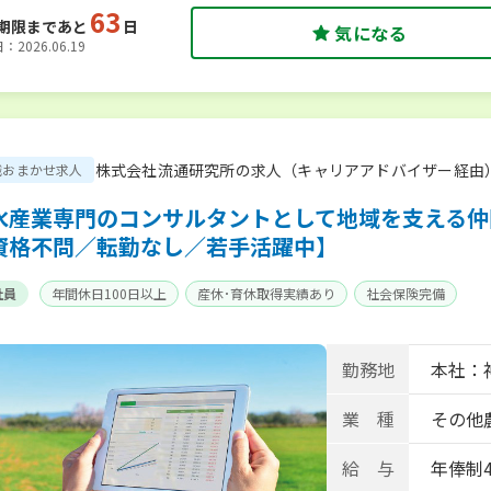
63
期限まであと
日
気になる
2026.06.19
株式会社流通研究所の求人（キャリアアドバイザー経由
職おまかせ求人
水産業専門のコンサルタントとして地域を支える仲
資格不問／転勤なし／若手活躍中】
社員
年間休日100日以上
産休･育休取得実績あり
社会保険完備
勤務地
本社：
業 種
その他
給 与
年俸制4