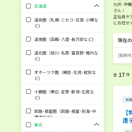
九州･沖
北海道
さん！
正社員や
道央圏（札幌･ニセコ･日高･小樽な
にお任せ
ど)
道南圏（函館･八雲･長万部など)
現在の
道北圏（旭川･名寄･富良野･稚内な
[勤務地
ど)
オホーツク圏（網走･北見･紋別な
17
全
件
ど)
十勝圏（帯広･足寄･新得･広尾な
ど)
転
釧路･根室圏（釧路･根室･別海･中
【
標津など)
進
東北