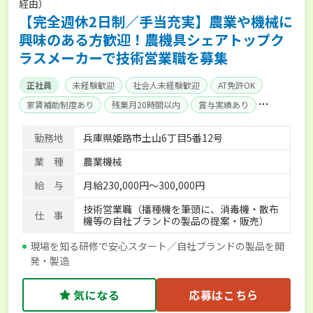
経由）
【完全週休2日制／手当充実】農業や機械に
興味のある方歓迎！農機具シェアトップク
ラスメーカーで技術営業職を募集
正社員
未経験歓迎
社会人未経験歓迎
AT免許OK
家賃補助制度あり
残業月20時間以内
賞与実績あり
年間休日100日以上
産休･育休取得実績あり
社会保険完備
勤務地
兵庫県姫路市土山6丁目5番12号
寮･社宅相談可
業 種
農業機械
給 与
月給230,000円～300,000円
技術営業職（播種機を筆頭に、消毒機・散布
仕 事
機等の自社ブランドの製品の提案・販売）
現場を知る研修で安心スタート／自社ブランドの製品を開
発・製造
気になる
応募はこちら