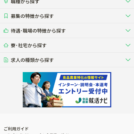
職種から探す
畜産（酪農･肉牛･養豚･養鶏など）
短期アルバイト
新卒（正社員･インターン）
東海
関西
募集の特徴から探す
農場･牧場･現場職
専門職（獣医師･人工授精師･
その他（独立・副業など）
酪農
肉牛
中国
四国
耕種（野菜･穀物･花卉･果樹など）
削蹄師etc）
乳牛を繁殖・飼育して生乳を出荷
和牛を繁殖・肥育して市場に出荷す
待遇･職場の特徴から探す
未経験歓迎
社会人未経験歓迎
する牧場
る牧場
九州･沖縄
海外
ドライバー
接客･販売
露地野菜･畑作
施設野菜
農業関連企業
寮･社宅から探す
畑・圃場で野菜・穀物を生産
ビニールハウスで多様な野菜の生産
養豚
社会保険完備
養鶏
家賃補助制度あり
学歴不問
夫婦での応募OK
豚を繁殖・肥育して市場に出荷す
食用鶏や鶏卵を生産し出荷する養鶏
営業･企画
経理･事務
る養豚場
場
農業資材･肥料
種苗
稲作
求人の種類から探す
その他業種
果樹
単身寮あり
世帯寮あり
食事補助あり
残業月20時間以内
50代採用実績あり
週1日～OK
農場設備・肥料・飼料の生産・流
農業用の種や苗の生産・流通・販売
水田で稲を栽培し食用米を生産
果物の栽培・収穫・観光農園など
通・販売
競走馬
研究･開発
その他畜産
WEB･IT
転職おまかせ求人
寮･社宅相談可
林業･造園
漁業･養殖
レースで活躍する馬の手入れや子馬
その他動物の畜産業（羊、ウズラな
賞与実績あり
年間休日100日以上
花卉
植物工場
週2日～OK
AT免許OK
の育成
ど）
木材の植林・伐採・加工、または
魚介類の採捕・養殖、または水産加
農業機械
流通･商社
ビニールハウスで観賞用植物の栽
環境制御された工場で野菜の生産管
その他職種
造園庭師
工場
農業用の機械・機材の開発・販
農産物・農産品の物流・卸し・輸出
培
理
経験者優遇
独立支援可能
売・リース
入
内定まで最短1週間
管理者･幹部採用
製造･加工･販売
福祉
産休･育休取得実績あり
農産物から食品を製造・加工・販
福祉事業と農業生産を連携させたビ
売
ジネス
ご利用ガイド