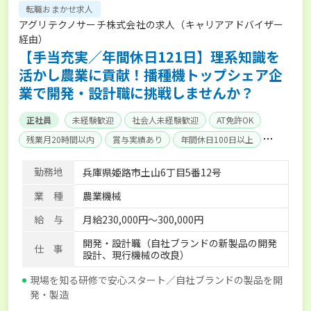
転職おまかせ求人
アグリテクノサーチ株式会社の求人（キャリアアドバイザー
経由）
【手当充実／年間休日121日】理系知識を
活かし農業に貢献！播種機トップシェア企
業で開発・設計職に挑戦しませんか？
正社員
未経験歓迎
社会人未経験歓迎
AT免許OK
残業月20時間以内
賞与実績あり
年間休日100日以上
社会保険完備
寮･社宅相談可
勤務地
兵庫県姫路市土山6丁目5番12号
業 種
農業機械
給 与
月給230,000円～300,000円
開発・設計職（自社ブランドの新製品の開発
仕 事
設計、現行機械の改良）
現場を知る研修で安心スタート／自社ブランドの製品を開
発・製造