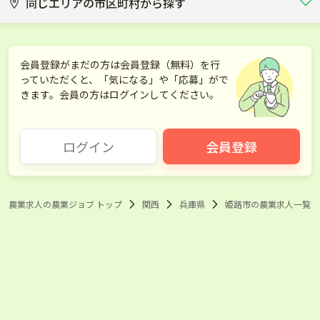
同じエリアの市区町村から探す
神戸市
尼崎市
会員登録がまだの方は会員登録（無料）を行
っていただくと、「気になる」や「応募」がで
西宮市
相生市
きます。会員の方はログインしてください。
加古川市
宝塚市
ログイン
会員登録
三田市
加西市
南あわじ市
淡路市
農業求人の農業ジョブ トップ
関西
兵庫県
姫路市の農業求人一覧
加古郡稲美町