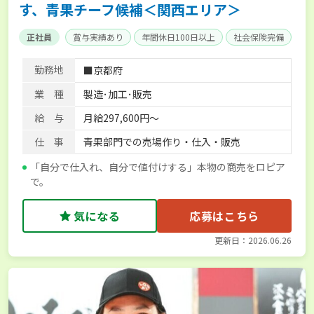
す、青果チーフ候補＜関西エリア＞
正社員
賞与実績あり
年間休日100日以上
社会保険完備
勤務地
■京都府
業 種
製造･加工･販売
給 与
月給297,600円～
仕 事
青果部門での売場作り・仕入・販売
「自分で仕入れ、自分で値付けする」本物の商売をロピア
で。
気になる
応募はこちら
更新日：2026.06.26