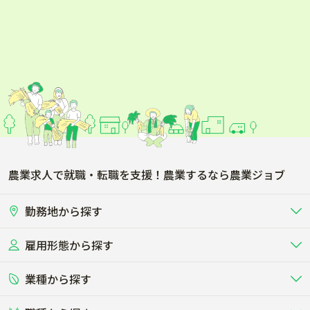
農業求人で就職・転職を支援！農業するなら農業ジョブ
勤務地から探す
雇用形態から探す
北海道
東北
業種から探す
正社員
バイト・アルバイト・パート
関東
北陸･甲信