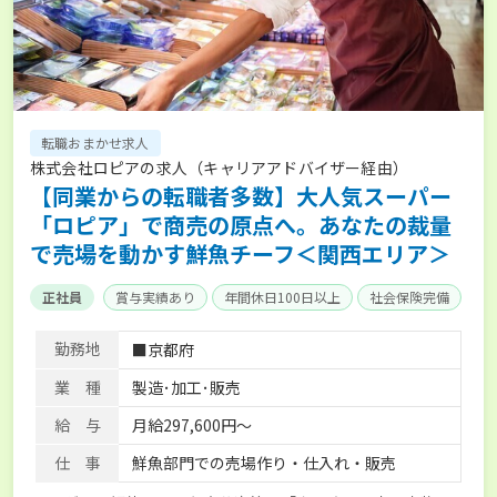
転職おまかせ求人
株式会社ロピアの求人（キャリアアドバイザー経由）
【同業からの転職者多数】大人気スーパー
「ロピア」で商売の原点へ。あなたの裁量
で売場を動かす鮮魚チーフ＜関西エリア＞
正社員
賞与実績あり
年間休日100日以上
社会保険完備
勤務地
■京都府
業 種
製造･加工･販売
給 与
月給297,600円～
仕 事
鮮魚部門での売場作り・仕入れ・販売