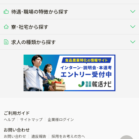
酪農
肉牛
中国
四国
耕種（野菜･穀物･花卉･果樹など）
削蹄師etc）
乳牛を繁殖・飼育して生乳を出荷
和牛を繁殖・肥育して市場に出荷す
待遇･職場の特徴から探す
未経験歓迎
社会人未経験歓迎
する牧場
る牧場
九州･沖縄
海外
ドライバー
接客･販売
露地野菜･畑作
施設野菜
農業関連企業
寮･社宅から探す
畑・圃場で野菜・穀物を生産
ビニールハウスで多様な野菜の生産
養豚
社会保険完備
養鶏
家賃補助制度あり
学歴不問
夫婦での応募OK
豚を繁殖・肥育して市場に出荷す
食用鶏や鶏卵を生産し出荷する養鶏
営業･企画
経理･事務
る養豚場
場
農業資材･肥料
種苗
稲作
求人の種類から探す
その他業種
果樹
単身寮あり
世帯寮あり
食事補助あり
残業月20時間以内
50代採用実績あり
週1日～OK
農場設備・肥料・飼料の生産・流
農業用の種や苗の生産・流通・販売
水田で稲を栽培し食用米を生産
果物の栽培・収穫・観光農園など
通・販売
競走馬
研究･開発
その他畜産
WEB･IT
転職おまかせ求人
寮･社宅相談可
林業･造園
漁業･養殖
レースで活躍する馬の手入れや子馬
その他動物の畜産業（羊、ウズラな
賞与実績あり
年間休日100日以上
花卉
植物工場
週2日～OK
AT免許OK
の育成
ど）
木材の植林・伐採・加工、または
魚介類の採捕・養殖、または水産加
農業機械
流通･商社
ビニールハウスで観賞用植物の栽
環境制御された工場で野菜の生産管
その他職種
造園庭師
工場
農業用の機械・機材の開発・販
農産物・農産品の物流・卸し・輸出
培
理
経験者優遇
独立支援可能
売・リース
入
内定まで最短1週間
管理者･幹部採用
製造･加工･販売
福祉
産休･育休取得実績あり
農産物から食品を製造・加工・販
福祉事業と農業生産を連携させたビ
売
ジネス
ご利用ガイド
その他農業関連企業
ヘルプ
サイトマップ
企業様ログイン
農業に密接に関わるその他のビジ
お問い合わせ
ネス
お問い合わせ
違反報告
採用をお考えの方へ