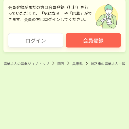
神戸市
姫路市
会員登録がまだの方は会員登録（無料）を行
っていただくと、「気になる」や「応募」がで
尼崎市
西宮市
きます。会員の方はログインしてください。
相生市
加古川市
ログイン
会員登録
宝塚市
三田市
加西市
南あわじ市
農業求人の農業ジョブ トップ
関西
兵庫県
淡路市の農業求人一覧
加古郡稲美町