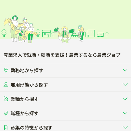
農業求人で就職・転職を支援！農業するなら農業ジョブ
勤務地から探す
雇用形態から探す
北海道
東北
業種から探す
正社員
バイト・アルバイト・パート
関東
北陸･甲信
職種から探す
畜産（酪農･肉牛･養豚･養鶏など）
短期アルバイト
新卒（正社員･インターン）
東海
関西
募集の特徴から探す
農場･牧場･現場職
専門職（獣医師･人工授精師･
その他（独立・副業など）