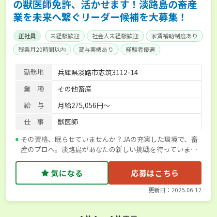
の獣医師免許、活かせます！淡路島の畜産
業を未来へ繋ぐリーダー候補を大募集！
正社員
未経験歓迎
社会人未経験歓迎
家賃補助制度あり
残業月20時間以内
賞与実績あり
経験者優遇
産休･育休取得実績あり
社会保険完備
勤務地
兵庫県淡路市志筑3112-14
業 種
その他畜産
給 与
月給275,056円～
仕 事
獣医師
その資格、眠らせていませんか？JAの充実した環境で、畜
産のプロへ。淡路島があなたの新しい挑戦を待っていま
す！
気になる
応募はこちら
更新日：2025.06.12