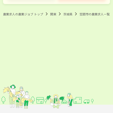
常総市
常陸太田市
農業求人の農業ジョブ トップ
関東
茨城県
笠間市の農業求人一覧
高萩市
北茨城市
取手市
牛久市
つくば市
ひたちなか市
鹿嶋市
潮来市
守谷市
常陸大宮市
那珂市
筑西市
坂東市
稲敷市