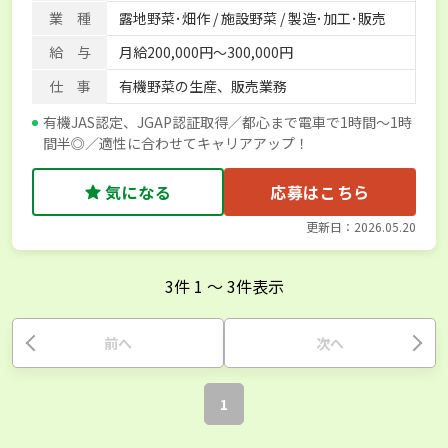
業 種
露地野菜･畑作 / 施設野菜 / 製造･加工･販売
給 与
月給200,000円～300,000円
仕 事
有機野菜の生産、販売業務
有機JAS認定、JGAP認証取得／都心まで電車で1時間～1時
間半◎／適性に合わせてキャリアアップ！
気になる
応募はこちら
更新日：2026.05.20
3
件
1
〜
3
件表示
前へ
次へ
1