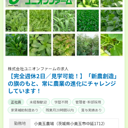
株式会社ユニオンファームの求人
【完全週休2日／見学可能！】「新農創造」
の旗のもと、常に農業の進化にチャレンジ
しています！
正社員
未経験歓迎
学歴不問
管理者･幹部採用
家賃補助制度あり
残業月20時間以内
賞与実績あり
年間休日100日以上
独立支援可能
社会保険完備
勤務地
小美玉農場（茨城県小美玉市中延1712）