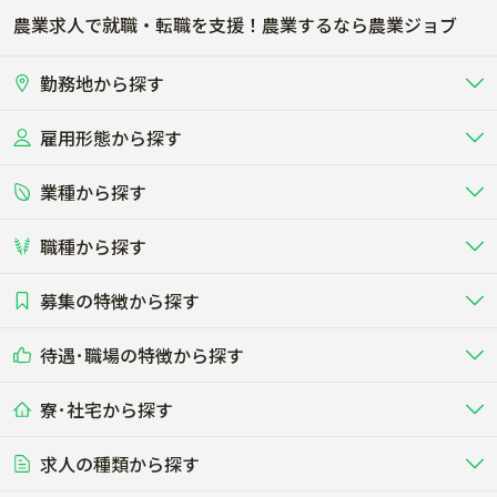
かすみがうら市
桜川市
農業求人で就職・転職を支援！農業するなら農業ジョブ
神栖市
行方市
勤務地から探す
鉾田市
つくばみらい市
雇用形態から探す
北海道
東北
小美玉市
東茨城郡茨城町
業種から探す
正社員
バイト・アルバイト・パート
関東
北陸･甲信
東茨城郡大洗町
東茨城郡城里町
職種から探す
畜産（酪農･肉牛･養豚･養鶏など）
短期アルバイト
新卒（正社員･インターン）
東海
関西
那珂郡東海村
久慈郡大子町
募集の特徴から探す
農場･牧場･現場職
専門職（獣医師･人工授精師･
その他（独立・副業など）
酪農
肉牛
中国
四国
耕種（野菜･穀物･花卉･果樹など）
削蹄師etc）
乳牛を繁殖・飼育して生乳を出荷
和牛を繁殖・肥育して市場に出荷す
稲敷郡美浦村
稲敷郡阿見町
待遇･職場の特徴から探す
未経験歓迎
社会人未経験歓迎
する牧場
る牧場
九州･沖縄
海外
ドライバー
接客･販売
露地野菜･畑作
施設野菜
農業関連企業
稲敷郡河内町
結城郡八千代町
寮･社宅から探す
畑・圃場で野菜・穀物を生産
ビニールハウスで多様な野菜の生産
養豚
社会保険完備
養鶏
家賃補助制度あり
学歴不問
夫婦での応募OK
豚を繁殖・肥育して市場に出荷す
食用鶏や鶏卵を生産し出荷する養鶏
営業･企画
経理･事務
る養豚場
場
農業資材･肥料
種苗
猿島郡五霞町
猿島郡境町
稲作
求人の種類から探す
その他業種
果樹
単身寮あり
世帯寮あり
食事補助あり
残業月20時間以内
50代採用実績あり
週1日～OK
農場設備・肥料・飼料の生産・流
農業用の種や苗の生産・流通・販売
水田で稲を栽培し食用米を生産
果物の栽培・収穫・観光農園など