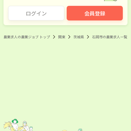
結城市
龍ケ崎市
ログイン
会員登録
下妻市
常総市
常陸太田市
高萩市
農業求人の農業ジョブ トップ
関東
茨城県
石岡市の農業求人一覧
北茨城市
笠間市
取手市
牛久市
つくば市
ひたちなか市
鹿嶋市
潮来市
守谷市
常陸大宮市
那珂市
筑西市