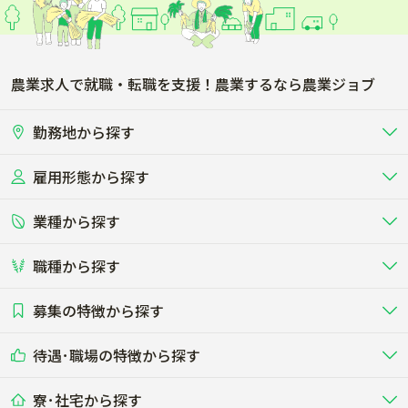
坂東市
稲敷市
かすみがうら市
桜川市
農業求人で就職・転職を支援！農業するなら農業ジョブ
神栖市
行方市
勤務地から探す
鉾田市
つくばみらい市
雇用形態から探す
北海道
東北
小美玉市
東茨城郡茨城町
業種から探す
正社員
バイト・アルバイト・パート
関東
北陸･甲信
東茨城郡大洗町
東茨城郡城里町
職種から探す
畜産（酪農･肉牛･養豚･養鶏など）
短期アルバイト
新卒（正社員･インターン）
東海
関西
那珂郡東海村
久慈郡大子町
募集の特徴から探す
農場･牧場･現場職
専門職（獣医師･人工授精師･
その他（独立・副業など）
酪農
肉牛
中国
四国
耕種（野菜･穀物･花卉･果樹など）
削蹄師etc）
乳牛を繁殖・飼育して生乳を出荷
和牛を繁殖・肥育して市場に出荷す
稲敷郡美浦村
稲敷郡阿見町
待遇･職場の特徴から探す
未経験歓迎
社会人未経験歓迎
する牧場
る牧場
九州･沖縄
海外
ドライバー
接客･販売
露地野菜･畑作
施設野菜
農業関連企業
稲敷郡河内町
結城郡八千代町
寮･社宅から探す
畑・圃場で野菜・穀物を生産
ビニールハウスで多様な野菜の生産
養豚
社会保険完備
養鶏
家賃補助制度あり
学歴不問
夫婦での応募OK