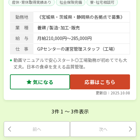
産休･育休取得実績あり
社会保険完備
寮･社宅相談可
勤務地
《宮城県・茨城県・静岡県の各拠点で募集》
業 種
養鶏 / 製造･加工･販売
給 与
月給210,000円～285,000円
仕 事
GPセンターの運営管理スタッフ（工場）
動画マニュアルで安心スタート◎工場勤務が初めてでも大
丈夫。日本の食卓を支える品質管理。
気になる
応募はこちら
更新日：2025.10.08
3
件
1
〜
3
件表示
前へ
次へ