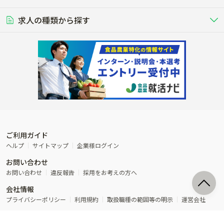
豚を繁殖・肥育して市場に出荷す
食用鶏や鶏卵を生産し出荷する養鶏
営業･企画
経理･事務
る養豚場
場
農業資材･肥料
種苗
猿島郡五霞町
猿島郡境町
稲作
求人の種類から探す
その他業種
果樹
単身寮あり
世帯寮あり
食事補助あり
残業月20時間以内
50代採用実績あり
週1日～OK
農場設備・肥料・飼料の生産・流
農業用の種や苗の生産・流通・販売
水田で稲を栽培し食用米を生産
果物の栽培・収穫・観光農園など
通・販売
競走馬
研究･開発
その他畜産
WEB･IT
北相馬郡利根町
転職おまかせ求人
寮･社宅相談可
林業･造園
漁業･養殖
レースで活躍する馬の手入れや子馬
その他動物の畜産業（羊、ウズラな
賞与実績あり
年間休日100日以上
花卉
植物工場
週2日～OK
AT免許OK
の育成
ど）
木材の植林・伐採・加工、または
魚介類の採捕・養殖、または水産加
農業機械
流通･商社
ビニールハウスで観賞用植物の栽
環境制御された工場で野菜の生産管
その他職種
造園庭師
工場
農業用の機械・機材の開発・販
農産物・農産品の物流・卸し・輸出
培
理
経験者優遇
独立支援可能
売・リース
入
内定まで最短1週間
管理者･幹部採用
製造･加工･販売
福祉
産休･育休取得実績あり
農産物から食品を製造・加工・販
福祉事業と農業生産を連携させたビ
売
ジネス
ご利用ガイド
その他農業関連企業
ヘルプ
サイトマップ
企業様ログイン
農業に密接に関わるその他のビジ
お問い合わせ
ネス
お問い合わせ
違反報告
採用をお考えの方へ
会社情報
プライバシーポリシー
利用規約
取扱職種の範囲等の明示
運営会社