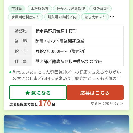
正社員
未経験歓迎
社会人未経験歓迎
AT免許OK
家賃補助制度あり
残業月20時間以内
賞与実績あり
年間休日100日以上
経験者優遇
産休･育休取得実績あり
勤務地
栃木県那須塩原市桜町
社会保険完備
業 種
酪農 / その他農業関連企業
給 与
月給270,000円～（獣医師）
仕 事
獣医師／酪農及び和牛農家での診療
和気あいあいとした雰囲気◎／牛の健康を支えるやりがい
の大きな仕事／市内に温泉あり！観光地としても人気の那
須
気になる
応募はこちら
170
更新日：2026.07.28
応募期限まであと
日