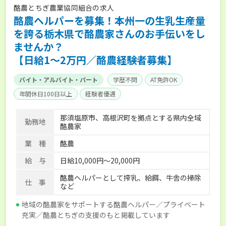
酪農とちぎ農業協同組合の求人
酪農ヘルパーを募集！本州一の生乳生産量
を誇る栃木県で酪農家さんのお手伝いをし
ませんか？
【日給1～2万円／酪農経験者募集】
バイト・アルバイト・パート
学歴不問
AT免許OK
年間休日100日以上
経験者優遇
那須塩原市、高根沢町を拠点とする県内全域
勤務地
酪農家
業 種
酪農
給 与
日給10,000円～20,000円
酪農ヘルパーとして搾乳、給餌、牛舎の掃除
仕 事
など
地域の酪農家をサポートする酪農ヘルパー／プライベート
充実／酪農とちぎの支援のもと掲載しています