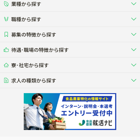
業種から探す
正社員
バイト・アルバイト・パート
関東
北陸･甲信
職種から探す
畜産（酪農･肉牛･養豚･養鶏など）
短期アルバイト
新卒（正社員･インターン）
東海
関西
募集の特徴から探す
農場･牧場･現場職
専門職（獣医師･人工授精師･
その他（独立・副業など）
酪農
肉牛
中国
四国
耕種（野菜･穀物･花卉･果樹など）
削蹄師etc）
乳牛を繁殖・飼育して生乳を出荷
和牛を繁殖・肥育して市場に出荷す
待遇･職場の特徴から探す
未経験歓迎
社会人未経験歓迎
する牧場
る牧場
九州･沖縄
海外
ドライバー
接客･販売
露地野菜･畑作
施設野菜
農業関連企業
寮･社宅から探す
畑・圃場で野菜・穀物を生産
ビニールハウスで多様な野菜の生産
養豚
社会保険完備
養鶏
家賃補助制度あり
学歴不問
夫婦での応募OK
豚を繁殖・肥育して市場に出荷す
食用鶏や鶏卵を生産し出荷する養鶏
営業･企画
経理･事務
る養豚場
場
農業資材･肥料
種苗
稲作
求人の種類から探す
その他業種
果樹
単身寮あり
世帯寮あり
食事補助あり
残業月20時間以内
50代採用実績あり
週1日～OK
農場設備・肥料・飼料の生産・流
農業用の種や苗の生産・流通・販売
水田で稲を栽培し食用米を生産
果物の栽培・収穫・観光農園など
通・販売
競走馬
研究･開発
その他畜産
WEB･IT
転職おまかせ求人
寮･社宅相談可
林業･造園
漁業･養殖
レースで活躍する馬の手入れや子馬
その他動物の畜産業（羊、ウズラな
賞与実績あり
年間休日100日以上
花卉
植物工場
週2日～OK
AT免許OK
の育成
ど）
木材の植林・伐採・加工、または
魚介類の採捕・養殖、または水産加
農業機械
流通･商社
ビニールハウスで観賞用植物の栽
環境制御された工場で野菜の生産管
その他職種
造園庭師
工場
農業用の機械・機材の開発・販
農産物・農産品の物流・卸し・輸出
培
理
経験者優遇
独立支援可能
売・リース
入
内定まで最短1週間
管理者･幹部採用
製造･加工･販売
福祉
産休･育休取得実績あり
農産物から食品を製造・加工・販
福祉事業と農業生産を連携させたビ