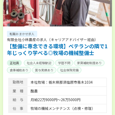
転職おまかせ求人
有限会社小林農産の求人（キャリアアドバイザー経由）
【整備に専念できる環境】ベテランの隣で1
年じっくり学べる◎牧場の機械整備士
正社員
社会人未経験歓迎
学歴不問
家賃補助制度あり
食事補助あり
賞与実績あり
社会保険完備
勤務地
本社牧場：栃木県那須塩原市青木1034
業 種
酪農
給 与
月給22万9000円～26万5000円
仕 事
牧場の機械メンテナンス（点検・修理）