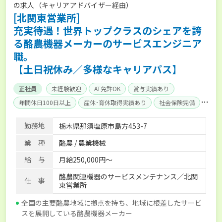
の求人（キャリアアドバイザー経由）
[北関東営業所]
充実待遇！世界トップクラスのシェアを誇
る酪農機器メーカーのサービスエンジニア
職。
【土日祝休み／多様なキャリアパス】
正社員
未経験歓迎
AT免許OK
賞与実績あり
年間休日100日以上
産休･育休取得実績あり
社会保険完備
単身寮あり
勤務地
栃木県那須塩原市島方453-7
業 種
酪農 / 農業機械
給 与
月給250,000円～
酪農関連機器のサービスメンテナンス／北関
仕 事
東営業所
全国の主要酪農地域に拠点を持ち、地域に根差したサービ
スを展開している酪農機器メーカー