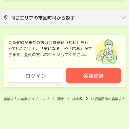
同じエリアの市区町村から探す
宇都宮市
足利市
会員登録がまだの方は会員登録（無料）を行
っていただくと、「気になる」や「応募」がで
栃木市
佐野市
きます。会員の方はログインしてください。
鹿沼市
日光市
ログイン
会員登録
小山市
真岡市
大田原市
矢板市
農業求人の農業ジョブ トップ
関東
栃木県
那須塩原市の農業求人一
さくら市
那須烏山市
下野市
河内郡上三川町