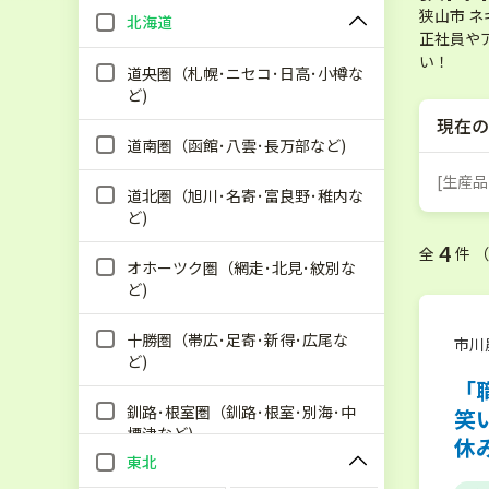
狭山市 
北海道
正社員や
い！
道央圏（札幌･ニセコ･日高･小樽な
ど)
現在の
道南圏（函館･八雲･長万部など)
[生産品
道北圏（旭川･名寄･富良野･稚内な
ど)
4
全
件 
オホーツク圏（網走･北見･紋別な
ど)
十勝圏（帯広･足寄･新得･広尾な
市川
ど)
「
釧路･根室圏（釧路･根室･別海･中
笑
標津など)
休
東北