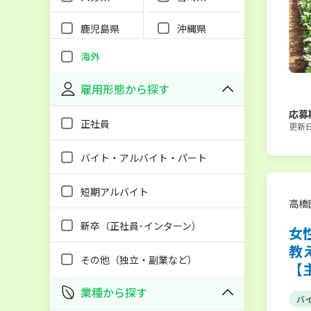
鹿児島県
沖縄県
海外
雇用形態から探す
応募
正社員
更新日：
バイト・アルバイト・パート
短期アルバイト
高橋
新卒（正社員･インターン）
女
教
その他（独立・副業など）
【
業種から探す
バ