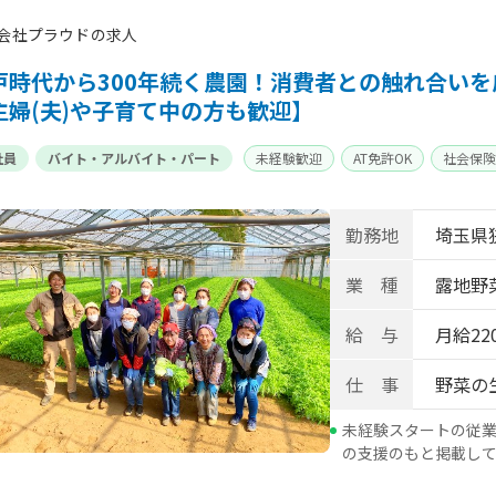
会社プラウドの求人
戸時代から300年続く農園！消費者との触れ合い
主婦(夫)や子育て中の方も歓迎】
社員
バイト・アルバイト・パート
未経験歓迎
AT免許OK
社会保険
勤務地
埼玉県
業 種
露地野菜
給 与
月給22
仕 事
野菜の
未経験スタートの従業
の支援のもと掲載し