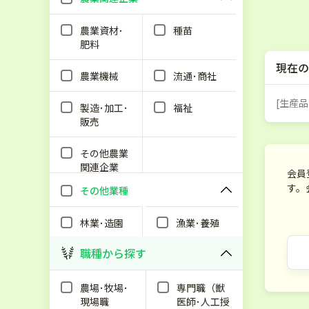
農業資材･
種苗
肥料
現在の
農業機械
流通･商社
[生産品
製造･加工･
福祉
販売
その他農業
関連企業
会員
す。
その他業種
林業･造園
漁業･養殖
職種から探す
農場･牧場･
専門職（獣
現場職
医師･人工授