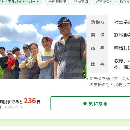
イト・アルバイト・パート
未経験歓迎
学歴不問
AT免許OK
独立支
勤務地
埼玉県
業 種
露地野
給 与
時給1,
収穫、
仕 事
め、選
旬野菜を通じて「会話
の支援のもと掲載し
236
期限まであと
日
気になる
2026.06.02