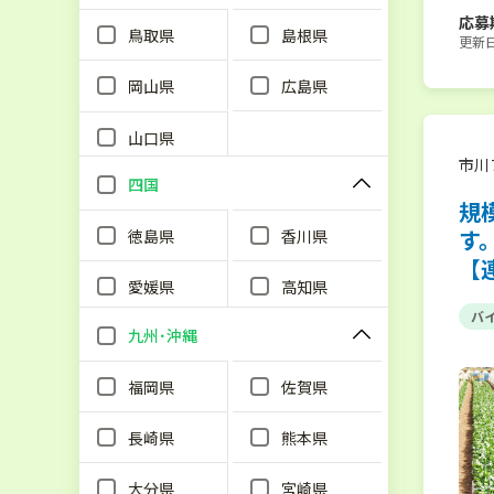
応募
鳥取県
島根県
更新日：
岡山県
広島県
山口県
市川
四国
規
す
徳島県
香川県
【
愛媛県
高知県
バ
九州･沖縄
福岡県
佐賀県
長崎県
熊本県
大分県
宮崎県