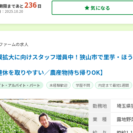
236
期限まであと
日
気になる
2025.10.20
ファームの求人
模拡大に向けスタッフ増員中！狭山市で里芋・ほう
。
連休を取りやすい／農産物持ち帰りOK】
イト・アルバイト・パート
未経験歓迎
学歴不問
内定まで最短1週間
勤務地
埼玉県
業 種
露地野
給 与
時給1,