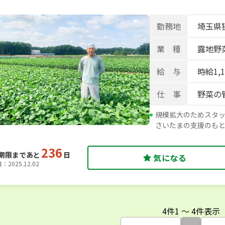
勤務地
埼玉県
業 種
露地野菜
給 与
時給1,
仕 事
野菜の
規模拡大のためスタッ
さいたまの支援のも
236
期限まであと
日
気になる
2025.12.02
4
件
1
〜
4
件表示