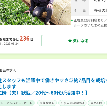
仕 事
野菜の
正社員登用制度あり／
ループさいたまの支
236
期限まであと
日
気になる
2025.09.24
園芸の求人
性スタッフも活躍中で働きやすさ◎約7品目を栽培
えします
主婦（夫）歓迎／20代～60代が活躍中！】
イト・アルバイト・パート
未経験歓迎
社会人未経験歓迎
学歴不問