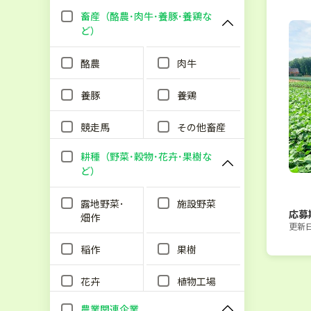
畜産（酪農･肉牛･養豚･養鶏な
ど）
酪農
肉牛
養豚
養鶏
競走馬
その他畜産
耕種（野菜･穀物･花卉･果樹な
ど）
露地野菜･
施設野菜
応募
畑作
更新日：
稲作
果樹
花卉
植物工場
農業関連企業