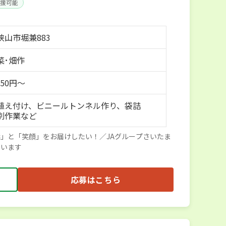
援可能
狭山市堀兼883
菜･畑作
150円～
植え付け、ビニールトンネル作り、袋詰
別作業など
」と「笑顔」をお届けしたい！／JAグループさいたま
ています
応募はこちら