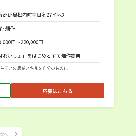
寿都郡黒松内町字目名27番地3
菜･畑作
,000円～220,000円
ばれいしょ」をはじめとする畑作農業
一生モノの農業スキルを自分のものに！
応募はこちら
次へ