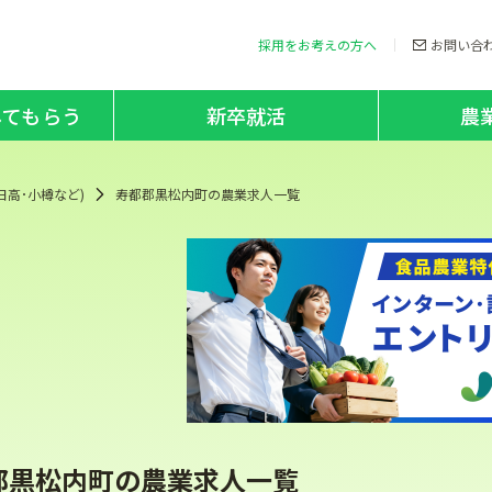
採用をお考えの方へ
お問い合
してもらう
新卒就活
農
日高･小樽など)
寿都郡黒松内町の農業求人一覧
郡黒松内町の農業求人一覧