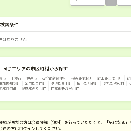
検索条件
件はありません
同じエリアの市区町村から探す
幌市
千歳市
伊達市
石狩郡新篠津村
磯谷郡蘭越町
虻田郡ニセコ町
虻
田郡倶知安町
余市郡余市町
夕張郡栗山町
樺戸郡月形町
勇払郡占冠村
河郡浦河町
幌泉郡えりも町
日高郡新ひだか町
登録がまだの方は会員登録（無料）を行っていただくと、「気になる」
会員の方はログインしてください。