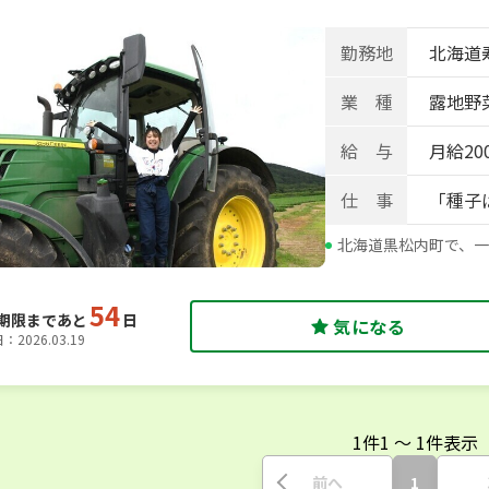
勤務地
北海道
業 種
露地野
給 与
月給200
仕 事
「種子
北海道黒松内町で、
54
期限まであと
日
気になる
2026.03.19
1
件
1
〜
1
件表示
前へ
1