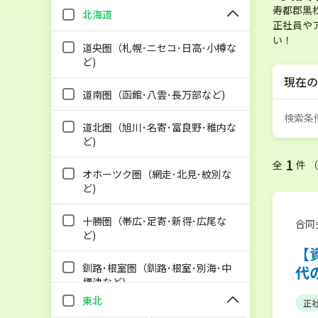
寿都郡黒
北海道
正社員や
い！
道央圏（札幌･ニセコ･日高･小樽な
ど)
現在の
道南圏（函館･八雲･長万部など)
検索条
道北圏（旭川･名寄･富良野･稚内な
ど)
1
全
件 
オホーツク圏（網走･北見･紋別な
ど)
十勝圏（帯広･足寄･新得･広尾な
合同
ど)
【
釧路･根室圏（釧路･根室･別海･中
代
標津など)
東北
正