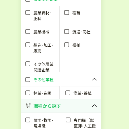
農業資材･
種苗
肥料
農業機械
流通･商社
製造･加工･
福祉
販売
その他農業
関連企業
その他業種
林業･造園
漁業･養殖
職種から探す
農場･牧場･
専門職（獣
現場職
医師･人工授