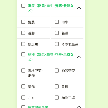
畜産（酪農･肉牛･養豚･養鶏な
ど）
酪農
肉牛
養豚
養鶏
競走馬
その他畜産
耕種（野菜･穀物･花卉･果樹な
ど）
露地野菜･
施設野菜
畑作
稲作
果樹
花卉
植物工場
農業関連企業