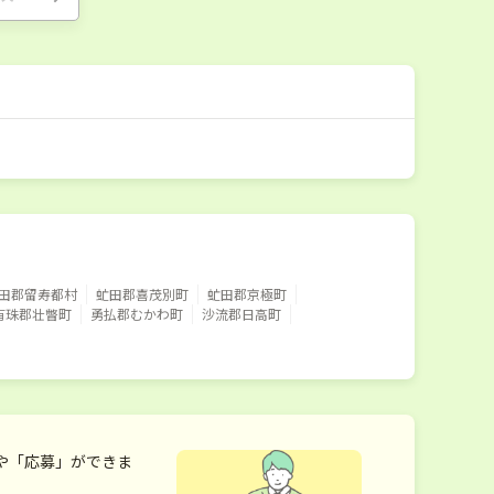
田郡留寿都村
虻田郡喜茂別町
虻田郡京極町
有珠郡壮瞥町
勇払郡むかわ町
沙流郡日高町
や「応募」ができま