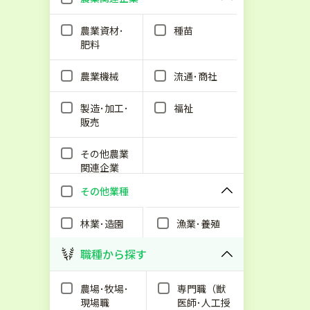
農業資材･
種苗
肥料
農業機械
流通･商社
製造･加工･
福祉
販売
その他農業
関連企業
その他業種
林業･造園
漁業･養殖
職種から探す
農場･牧場･
専門職（獣
現場職
医師･人工授