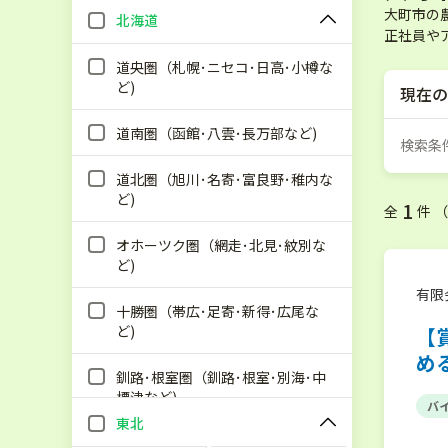
大町市の
北海道
正社員や
道央圏（札幌･ニセコ･日高･小樽な
ど)
現在の
道南圏（函館･八雲･長万部など)
検索条
道北圏（旭川･名寄･富良野･稚内な
ど)
1
全
件 
オホーツク圏（網走･北見･紋別な
ど)
有限
十勝圏（帯広･足寄･新得･広尾な
ど)
【
め
釧路･根室圏（釧路･根室･別海･中
標津など)
バ
東北