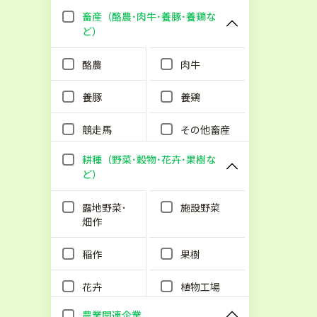
畜産（酪農･肉牛･養豚･養鶏な
ど）
酪農
肉牛
養豚
養鶏
競走馬
その他畜産
耕種（野菜･穀物･花卉･果樹な
ど）
露地野菜･
施設野菜
畑作
稲作
果樹
花卉
植物工場
農業関連企業