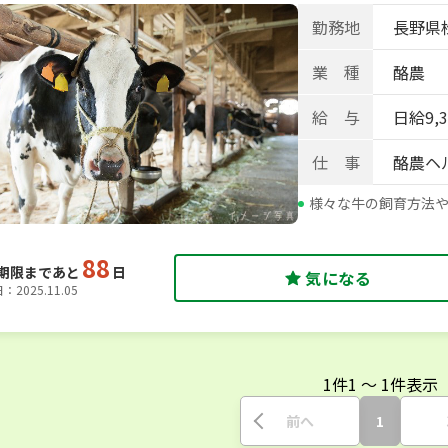
勤務地
長野県
業 種
酪農
給 与
日給9,
仕 事
酪農ヘ
様々な牛の飼育方法
88
期限まであと
日
気になる
2025.11.05
1
件
1
〜
1
件表示
前へ
1