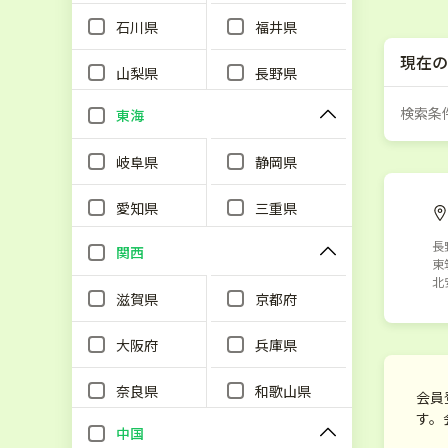
石川県
福井県
現在の
山梨県
長野県
検索条
東海
岐阜県
静岡県
愛知県
三重県
長
関西
東
北
滋賀県
京都府
大阪府
兵庫県
奈良県
和歌山県
会員
す。
中国