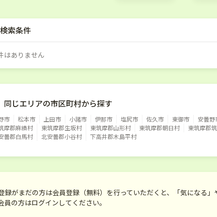
検索条件
件はありません
同じエリアの市区町村から探す
野市
松本市
上田市
小諸市
伊那市
塩尻市
佐久市
東御市
安曇野
筑摩郡麻績村
東筑摩郡生坂村
東筑摩郡山形村
東筑摩郡朝日村
東筑摩郡筑
安曇郡白馬村
北安曇郡小谷村
下高井郡木島平村
登録がまだの方は会員登録（無料）を行っていただくと、「気になる」
会員の方はログインしてください。