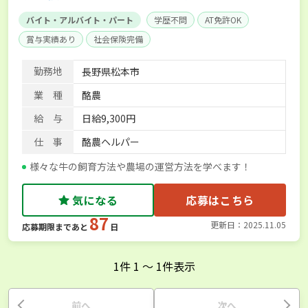
バイト・アルバイト・パート
学歴不問
AT免許OK
賞与実績あり
社会保険完備
勤務地
長野県松本市
業 種
酪農
給 与
日給9,300円
仕 事
酪農ヘルパー
様々な牛の飼育方法や農場の運営方法を学べます！
気になる
応募はこちら
87
更新日：2025.11.05
応募期限まであと
日
1
件
1
〜
1
件表示
前へ
次へ