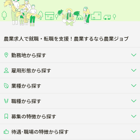
北安曇郡小谷村
下高井郡木島平村
農業求人で就職・転職を支援！農業するなら農業ジョブ
勤務地から探す
雇用形態から探す
北海道
東北
業種から探す
正社員
バイト・アルバイト・パート
関東
北陸･甲信
職種から探す
畜産（酪農･肉牛･養豚･養鶏など）
短期アルバイト
新卒（正社員･インターン）
東海
関西
募集の特徴から探す
農場･牧場･現場職
専門職（獣医師･人工授精師･
その他（独立・副業など）
酪農
肉牛
中国
四国
耕種（野菜･穀物･花卉･果樹など）
削蹄師etc）
乳牛を繁殖・飼育して生乳を出荷
和牛を繁殖・肥育して市場に出荷す
待遇･職場の特徴から探す
未経験歓迎
社会人未経験歓迎
する牧場
る牧場
九州･沖縄
海外