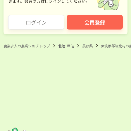
きます。会員の方はログインしてください。
伊那市
大町市
ログイン
会員登録
塩尻市
佐久市
東御市
安曇野市
農業求人の農業ジョブ トップ
北陸･甲信
長野県
東筑摩郡筑北村の
南佐久郡川上村
南佐久郡佐久穂町
小県郡長和町
東筑摩郡麻績村
東筑摩郡生坂村
東筑摩郡山形村
東筑摩郡朝日村
北安曇郡池田町
北安曇郡松川村
北安曇郡白馬村