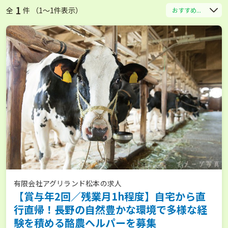
1
全
件 （1〜1件表示）
おすすめ...
有限会社アグリランド松本の求人
【賞与年2回／残業月1h程度】自宅から直
行直帰！長野の自然豊かな環境で多様な経
験を積める酪農ヘルパーを募集