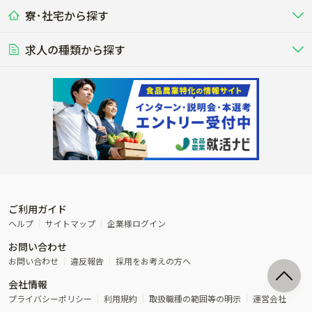
ドライバー
接客･販売
露地野菜･畑作
施設野菜
農業関連企業
寮･社宅から探す
畑・圃場で野菜・穀物を生産
ビニールハウスで多様な野菜の生産
養豚
社会保険完備
養鶏
家賃補助制度あり
学歴不問
夫婦での応募OK
豚を繁殖・肥育して市場に出荷す
食用鶏や鶏卵を生産し出荷する養鶏
営業･企画
経理･事務
る養豚場
場
農業資材･肥料
種苗
稲作
求人の種類から探す
その他業種
果樹
単身寮あり
世帯寮あり
食事補助あり
残業月20時間以内
50代採用実績あり
週1日～OK
農場設備・肥料・飼料の生産・流
農業用の種や苗の生産・流通・販売
水田で稲を栽培し食用米を生産
果物の栽培・収穫・観光農園など
通・販売
競走馬
研究･開発
その他畜産
WEB･IT
転職おまかせ求人
寮･社宅相談可
林業･造園
漁業･養殖
レースで活躍する馬の手入れや子馬
その他動物の畜産業（羊、ウズラな
賞与実績あり
年間休日100日以上
花卉
植物工場
週2日～OK
AT免許OK
の育成
ど）
木材の植林・伐採・加工、または
魚介類の採捕・養殖、または水産加
農業機械
流通･商社
ビニールハウスで観賞用植物の栽
環境制御された工場で野菜の生産管
その他職種
造園庭師
工場
農業用の機械・機材の開発・販
農産物・農産品の物流・卸し・輸出
培
理
経験者優遇
独立支援可能
売・リース
入
内定まで最短1週間
管理者･幹部採用
製造･加工･販売
福祉
産休･育休取得実績あり
農産物から食品を製造・加工・販
福祉事業と農業生産を連携させたビ
売
ジネス
ご利用ガイド
その他農業関連企業
ヘルプ
サイトマップ
企業様ログイン
農業に密接に関わるその他のビジ
お問い合わせ
ネス
お問い合わせ
違反報告
採用をお考えの方へ
会社情報
プライバシーポリシー
利用規約
取扱職種の範囲等の明示
運営会社