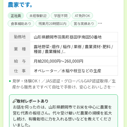
農家です。
正社員
未経験歓迎
学歴不問
AT免許OK
食事補助あり
残業月20時間以内
賞与実績あり
経験者優遇
独立支援可能
社会保険完備
勤務地
山形県鶴岡市羽黒町昼田字南田50番地
露地野菜･畑作 / 稲作 / 果樹 / 農業資材･肥料 /
業 種
種苗 / 農業機械 /...
給 与
月給200,000円～260,000円
仕 事
オペレーター／水稲や枝豆などの生産
見学・体験OK！／JAS認証・グローバルGAP認証取得／生
産から販売まですべて自社で手掛け、安心とおいしさをお
届けしています◎
取材レポートあり
お話を伺ったのは、山形県鶴岡市でお米を中心に農業を
営む代表の板垣さん。代々受け継いだ農業の規模を拡大
し続け、有機栽培に力を入れる想いなどを教えてくださ
いました。