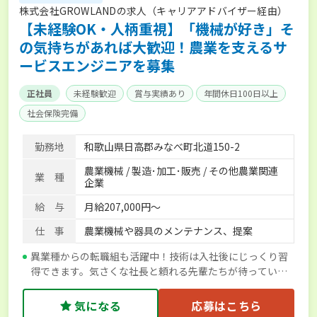
株式会社GROWLANDの求人（キャリアアドバイザー経由）
【未経験OK・人柄重視】「機械が好き」そ
の気持ちがあれば大歓迎！農業を支えるサ
ービスエンジニアを募集
正社員
未経験歓迎
賞与実績あり
年間休日100日以上
社会保険完備
勤務地
和歌山県日高郡みなべ町北道150-2
農業機械 / 製造･加工･販売 / その他農業関連
業 種
企業
給 与
月給207,000円～
仕 事
農業機械や器具のメンテナンス、提案
異業種からの転職組も活躍中！技術は入社後にじっくり習
得できます。気さくな社長と頼れる先輩たちが待っていま
す！
気になる
応募はこちら