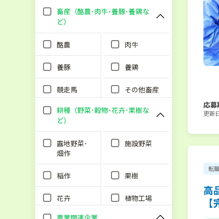
畜産（酪農･肉牛･養豚･養鶏な
ど）
酪農
肉牛
養豚
養鶏
競走馬
その他畜産
応募
耕種（野菜･穀物･花卉･果樹な
更新日：
ど）
露地野菜･
施設野菜
畑作
転
稲作
果樹
高
花卉
植物工場
【
農業関連企業