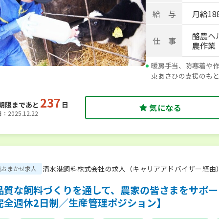
給 与
月給188
酪農ヘ
仕 事
農作業
暖房手当、防寒着や作
東あさひの支援のも
237
期限まであと
日
気になる
2025.12.22
清水港飼料株式会社の求人（キャリアアドバイザー経由
職おまかせ求人
品質な飼料づくりを通して、農家の皆さまをサポー
完全週休2日制／生産管理ポジション】