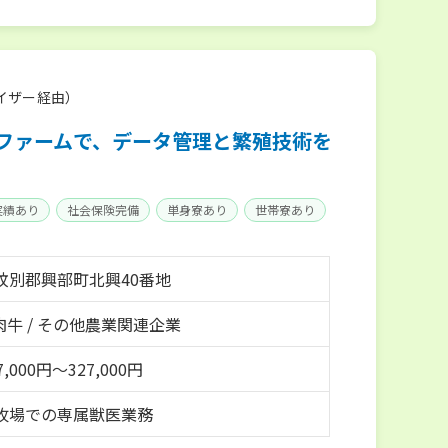
イザー経由）
ガファームで、データ管理と繁殖技術を
実績あり
社会保険完備
単身寮あり
世帯寮あり
紋別郡興部町北興40番地
 肉牛 / その他農業関連企業
,000円～327,000円
牧場での専属獣医業務