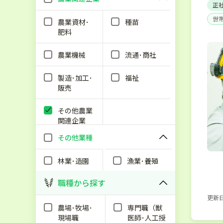
正
世
農業資材･
種苗
肥料
農業機械
流通･商社
製造･加工･
福祉
販売
その他農業
関連企業
その他業種
林業･造園
漁業･養殖
職種から探す
更新日：
農場･牧場･
専門職（獣
現場職
医師･人工授