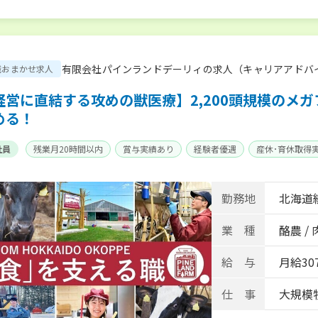
有限会社パインランドデーリィの求人（キャリアアドバ
職おまかせ求人
経営に直結する攻めの獣医療】2,200頭規模のメ
める！
社員
残業月20時間以内
賞与実績あり
経験者優遇
産休･育休取得
勤務地
北海道
業 種
酪農 /
給 与
月給307
仕 事
大規模