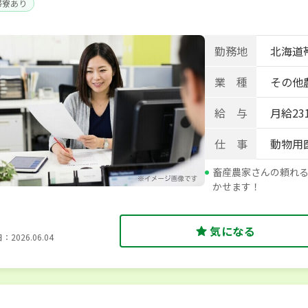
帯寮あり
勤務地
北海道帯
業 種
その他
給 与
月給231
仕 事
動物用
畜産農家さんの頼れ
かせます！
気になる
2026.06.04