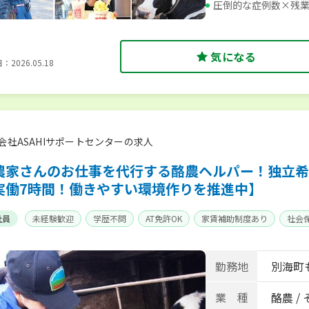
圧倒的な症例数×残業
気になる
2026.05.18
会社ASAHIサポートセンターの求人
農家さんのお仕事を代行する酪農ヘルパー！独立希
実働7時間！働きやすい環境作りを推進中】
社員
未経験歓迎
学歴不問
AT免許OK
家賃補助制度あり
社会
勤務地
別海町
業 種
酪農 /