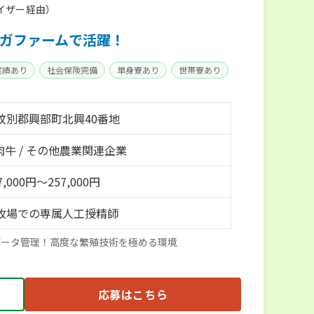
イザー経由）
メガファームで活躍！
実績あり
社会保険完備
単身寮あり
世帯寮あり
紋別郡興部町北興40番地
 肉牛 / その他農業関連企業
,000円～257,000円
牧場での専属人工授精師
データ管理！高度な繁殖技術を極める環境
応募はこちら