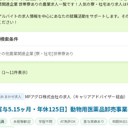
業関連企業 世帯寮ありの農業求人一覧です！人気の寮・社宅あり求人は
アルバイトの求人情報を中心にあなたの就職活動をサポートします。その
ください！
検索条件
]その他農業関連企業 [寮・社宅]世帯寮あり
 （1〜11件表示）
MPアグロ株式会社の求人（キャリアアドバイザー経由）
職おまかせ求人
賞与5.15ヶ月・年休125日】動物用医薬品卸売事
社員
未経験歓迎
学歴不問
AT免許OK
賞与実績あり
年間休日1