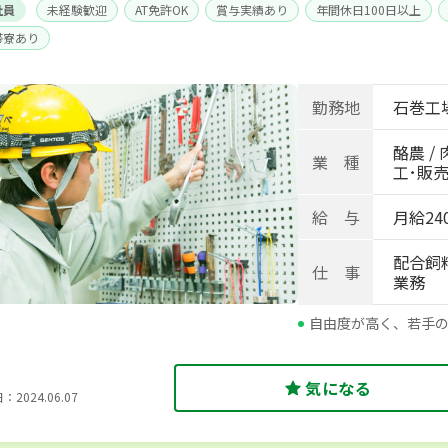
社員
未経験歓迎
AT免許OK
賞与実績あり
年間休日100日以上
帯寮あり
勤務地
石巻工
酪農 / 
業 種
工･販売
給 与
月給240
配合飼
仕 事
業務
自由度が高く、若手
気になる
2024.06.07