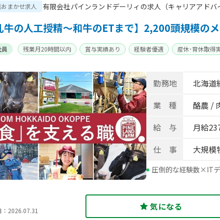
有限会社パインランドデーリィの求人（キャリアアドバ
職おまかせ求人
乳牛の人工授精〜和牛のETまで】2,200頭規模の
社員
残業月20時間以内
賞与実績あり
経験者優遇
産休･育休取得
勤務地
北海道
業 種
酪農 /
給 与
月給237
仕 事
大規模
圧倒的な経験数×IT
気になる
2026.07.31