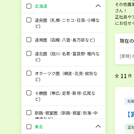
その他農
北海道
さん！
正社員や
道央圏（札幌･ニセコ･日高･小樽な
にお任せ
ど)
道南圏（函館･八雲･長万部など)
現在の
道北圏（旭川･名寄･富良野･稚内な
[業種
ど)
オホーツク圏（網走･北見･紋別な
11
全
件
ど)
十勝圏（帯広･足寄･新得･広尾な
ど)
転
釧路･根室圏（釧路･根室･別海･中
【
標津など)
東北
正