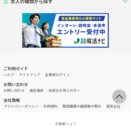
稲作
求人の種類から探す
その他業種
果樹
単身寮あり
世帯寮あり
食事補助あり
残業月20時間以内
50代採用実績あり
週1日～OK
農場設備・肥料・飼料の生産・流
農業用の種や苗の生産・流通・販売
水田で稲を栽培し食用米を生産
果物の栽培・収穫・観光農園など
通・販売
競走馬
研究･開発
その他畜産
WEB･IT
転職おまかせ求人
寮･社宅相談可
林業･造園
漁業･養殖
レースで活躍する馬の手入れや子馬
その他動物の畜産業（羊、ウズラな
賞与実績あり
年間休日100日以上
花卉
植物工場
週2日～OK
AT免許OK
の育成
ど）
木材の植林・伐採・加工、または
魚介類の採捕・養殖、または水産加
農業機械
流通･商社
ビニールハウスで観賞用植物の栽
環境制御された工場で野菜の生産管
その他職種
造園庭師
工場
農業用の機械・機材の開発・販
農産物・農産品の物流・卸し・輸出
培
理
経験者優遇
独立支援可能
売・リース
入
内定まで最短1週間
管理者･幹部採用
製造･加工･販売
福祉
産休･育休取得実績あり
農産物から食品を製造・加工・販
福祉事業と農業生産を連携させたビ
売
ジネス
ご利用ガイド
その他農業関連企業
ヘルプ
サイトマップ
企業様ログイン
農業に密接に関わるその他のビジ
お問い合わせ
ネス
お問い合わせ
違反報告
採用をお考えの方へ
会社情報
プライバシーポリシー
利用規約
取扱職種の範囲等の明示
運営会社
©農業ジョブ