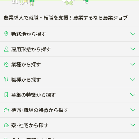
農業求人で就職・転職を支援！農業するなら農業ジョブ
勤務地から探す
雇用形態から探す
北海道
東北
業種から探す
正社員
バイト・アルバイト・パート
関東
北陸･甲信
職種から探す
畜産（酪農･肉牛･養豚･養鶏など）
短期アルバイト
新卒（正社員･インターン）
東海
関西
募集の特徴から探す
農場･牧場･現場職
専門職（獣医師･人工授精師･
その他（独立・副業など）
酪農
肉牛
中国
四国
耕種（野菜･穀物･花卉･果樹など）
削蹄師etc）
乳牛を繁殖・飼育して生乳を出荷
和牛を繁殖・肥育して市場に出荷す
待遇･職場の特徴から探す
未経験歓迎
社会人未経験歓迎
する牧場
る牧場
九州･沖縄
海外
ドライバー
接客･販売
露地野菜･畑作
施設野菜
農業関連企業
寮･社宅から探す
畑・圃場で野菜・穀物を生産
ビニールハウスで多様な野菜の生産
養豚
社会保険完備
養鶏
家賃補助制度あり
学歴不問
夫婦での応募OK
豚を繁殖・肥育して市場に出荷す
食用鶏や鶏卵を生産し出荷する養鶏
営業･企画
経理･事務
る養豚場
場
農業資材･肥料
種苗