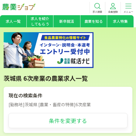
求人検索
会員登録
メニュー
求人を紹介
求人一覧
新卒就活
農業を知る
求人特集
してもらう
茨城県 6次産業の農業求人一覧
現在の検索条件
[勤務地]茨城県 [農業・畜産の特徴]6次産業
条件を変更する