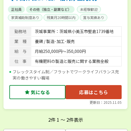
正社員
その他（独立・副業など）
未経験歓迎
家賃補助制度あり
残業月20時間以内
賞与実績あり
年間休日100日以上
社会保険完備
勤務地
茨城事業所：茨城県小美玉市堅倉1739番地
業 種
養鶏 / 製造･加工･販売
給 与
月給250,000円～350,000円
仕 事
有機肥料の製造と販売に関する業務全般
フレックスタイム制／フラットでワークライフバランス充
実の働きやすい職場
気になる
応募はこちら
更新日：2025.11.05
2
件
1
〜
2
件表示