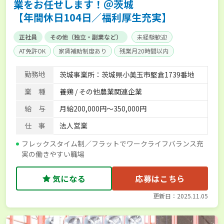
業をお任せします！＠茨城
【年間休日104日／福利厚生充実】
正社員
その他（独立・副業など）
未経験歓迎
AT免許OK
家賃補助制度あり
残業月20時間以内
賞与実績あり
年間休日100日以上
社会保険完備
勤務地
茨城事業所：茨城県小美玉市堅倉1739番地
業 種
養鶏 / その他農業関連企業
給 与
月給200,000円～350,000円
仕 事
法人営業
フレックスタイム制／フラットでワークライフバランス充
実の働きやすい職場
気になる
応募はこちら
更新日：2025.11.05