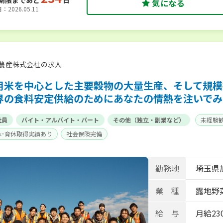
期限まであと
日
気になる
2026.05.11
農産株式会社の求人
用米を中心とした主要穀物の大量生産、そして規模
界の食料安定供給のためにあなたの情熱を注いでみ
社員
バイト・アルバイト・パート
その他（独立・副業など）
未経験
休･育休取得実績あり
社会保険完備
勤務地
埼玉県
業 種
露地野
給 与
月給230