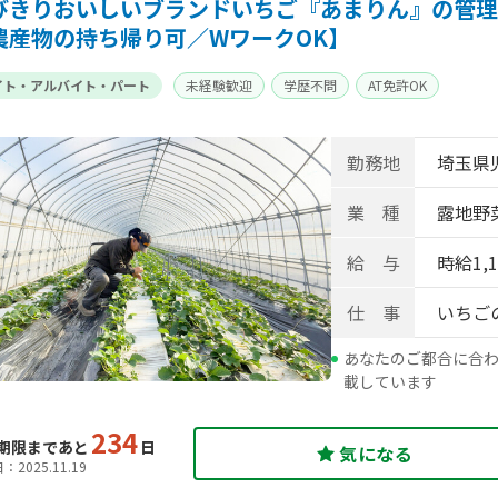
びきりおいしいブランドいちご『あまりん』の管理
農産物の持ち帰り可／WワークOK】
イト・アルバイト・パート
未経験歓迎
学歴不問
AT免許OK
勤務地
埼玉県
業 種
露地野菜
給 与
時給1,
仕 事
いちご
あなたのご都合に合わ
載しています
234
期限まであと
日
気になる
2025.11.19