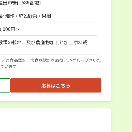
蓮田市笹山586番地1
･畑作 / 施設野菜 / 果樹
0,000円～
穀類の栽培、及び農産物加工と加工原料栽
中！／県食品認証、市食品認証を取得／JAグループさいた
しています
応募はこちら