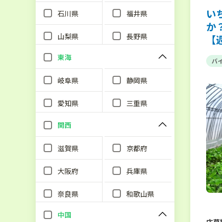
い
石川県
福井県
か
山梨県
長野県
【
東海
バ
岐阜県
静岡県
愛知県
三重県
関西
滋賀県
京都府
大阪府
兵庫県
奈良県
和歌山県
中国