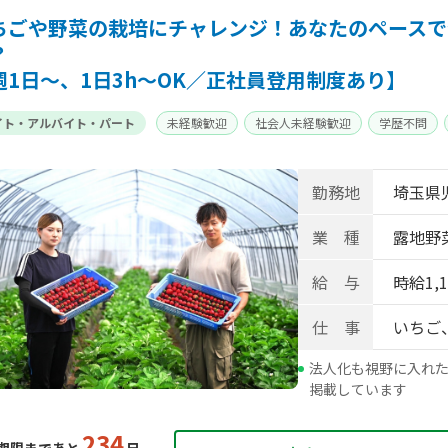
ちごや野菜の栽培にチャレンジ！あなたのペースで
？
週1日～、1日3h～OK／正社員登用制度あり】
イト・アルバイト・パート
未経験歓迎
社会人未経験歓迎
学歴不問
勤務地
埼玉県児
業 種
露地野菜
給 与
時給1,
仕 事
いちご
法人化も視野に入れた
掲載しています
234