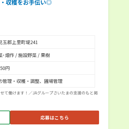
・収穫をお手伝い◎
児玉郡上里町堤241
･畑作 / 施設野菜 / 果樹
150円
の管理・収穫・調整、圃場管理
せて働けます！／JAグループさいたまの支援のもと掲
応募はこちら