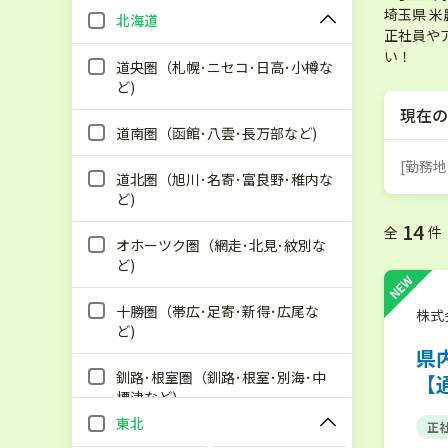
埼玉県 
北海道
正社員や
い！
道央圏（札幌･ニセコ･日高･小樽な
ど)
現在の
道南圏（函館･八雲･長万部など)
[勤務地
道北圏（旭川･名寄･富良野･稚内な
ど)
14
全
件
オホーツク圏（網走･北見･紋別な
ど)
NEW
十勝圏（帯広･足寄･新得･広尾な
株式
ど)
県
釧路･根室圏（釧路･根室･別海･中
【
標津など)
東北
正