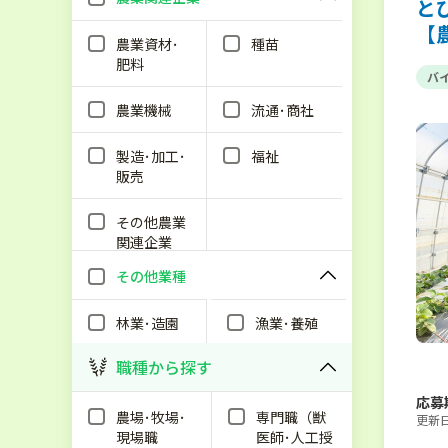
と
【
農業資材･
種苗
肥料
バ
農業機械
流通･商社
製造･加工･
福祉
販売
その他農業
関連企業
その他業種
林業･造園
漁業･養殖
職種から探す
応募
農場･牧場･
専門職（獣
更新日：
現場職
医師･人工授