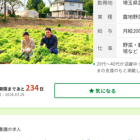
勤務地
埼玉県
業 種
露地野菜
給 与
月給20
野菜・
仕 事
培など
20代～40代が活躍
まの支援のもと掲載
234
期限まであと
日
気になる
2026.03.26
農園の求人