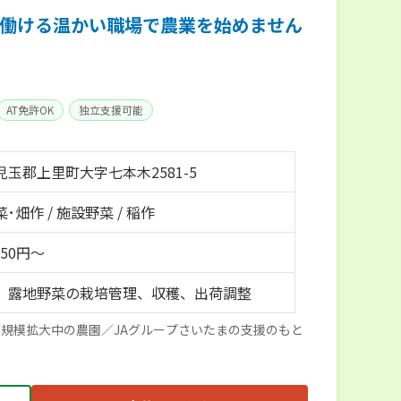
働ける温かい職場で農業を始めません
AT免許OK
独立支援可能
玉郡上里町大字七本木2581-5
･畑作 / 施設野菜 / 稲作
150円～
、露地野菜の栽培管理、収穫、出荷調整
規模拡大中の農園／JAグループさいたまの支援のもと