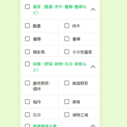
畜産（酪農･肉牛･養豚･養鶏な
ど）
酪農
肉牛
養豚
養鶏
競走馬
その他畜産
耕種（野菜･穀物･花卉･果樹な
ど）
露地野菜･
施設野菜
畑作
稲作
果樹
花卉
植物工場
農業関連企業