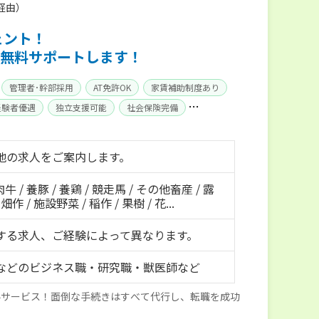
経由）
ェント！
無料サポートします！
管理者･幹部採用
AT免許OK
家賃補助制度あり
経験者優遇
独立支援可能
社会保険完備
地の求人をご案内します。
肉牛 / 養豚 / 養鶏 / 競走馬 / その他畜産 / 露
作 / 施設野菜 / 稲作 / 果樹 / 花...
する求人、ご経験によって異なります。
などのビジネス職・研究職・獣医師など
料サービス！面倒な手続きはすべて代行し、転職を成功