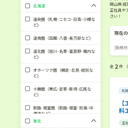
岡山県 
北海道
正社員や
さい！
道央圏（札幌･ニセコ･日高･小樽な
ど)
現在の
道南圏（函館･八雲･長万部など)
[勤務地
道北圏（旭川･名寄･富良野･稚内な
ど)
2
全
件 
オホーツク圏（網走･北見･紋別な
ど)
十勝圏（帯広･足寄･新得･広尾な
転
ど)
【
釧路･根室圏（釧路･根室･別海･中
料
標津など)
東北
正