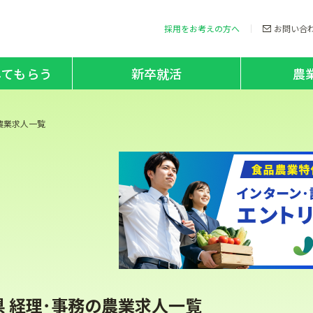
採用をお考えの方へ
お問い合
してもらう
新卒就活
農
農業求人一覧
県 経理･事務の農業求人一覧