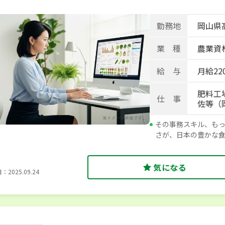
勤務地
岡山県高
業 種
農業資材
給 与
月給220
肥料工
仕 事
佐等（
その事務スキル、も
さが、日本の豊かな
気になる
2025.09.24