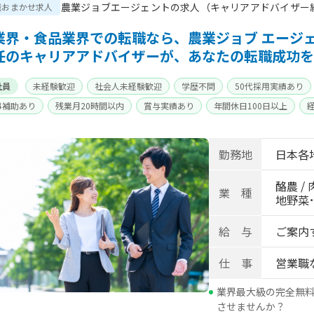
農業ジョブエージェントの求人（キャリアアドバイザー
職おまかせ求人
業界・食品業界での転職なら、農業ジョブ エージ
任のキャリアアドバイザーが、あなたの転職成功を
社員
未経験歓迎
社会人未経験歓迎
学歴不問
50代採用実績あり
事補助あり
残業月20時間以内
賞与実績あり
年間休日100日以上
身寮あり
世帯寮あり
寮･社宅相談可
勤務地
日本各
酪農 / 
業 種
地野菜･畑
給 与
ご案内
仕 事
営業職
業界最大級の完全無
させませんか？