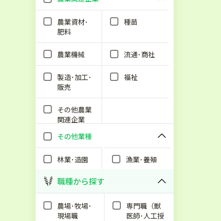
農業資材･
種苗
肥料
農業機械
流通･商社
製造･加工･
福祉
販売
その他農業
関連企業
その他業種
林業･造園
漁業･養殖
職種から探す
農場･牧場･
専門職（獣
現場職
医師･人工授