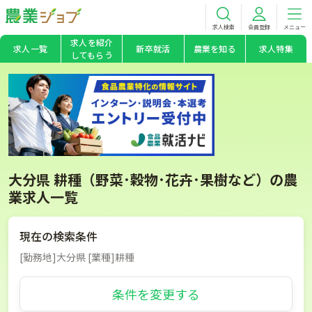
求人検索
会員登録
メニュー
求人を紹介
求人一覧
新卒就活
農業を知る
求人特集
してもらう
大分県 耕種（野菜･穀物･花卉･果樹など）の農
業求人一覧
現在の検索条件
[勤務地]大分県 [業種]耕種
条件を変更する