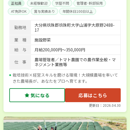
正社員
未経験歓迎
学歴不問
管理者･幹部採用
AT免許OK
賞与実績あり
年間休日100日以上
社会保険完備
大分県玖珠郡玖珠町大字山浦字大原野2488-
勤務地
17
業 種
施設野菜
給 与
月給200,000円〜350,000円
農場管理者／トマト農園での農作業全般・マ
仕 事
ネジメント業務等
栽培技術×経営スキルを磨ける環境！大規模農場を率いて
きた農場長が、あなたをプロへ育てます。
気になる
応募はこちら
更新日：2026.04.30