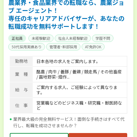
農業界・食品業界での転職なら、農業ジョ
ブ エージェント！
専任のキャリアアドバイザーが、あなたの
転職成功を無料サポートします！
正社員
未経験歓迎
社会人未経験歓迎
学歴不問
50代採用実績あり
管理者･幹部採用
AT免許OK
家賃補助制度あり
食事補助あり
残業月20時間以内
勤務地
日本各地の求人をご案内します。
賞与実績あり
年間休日100日以上
経験者優遇
酪農 / 肉牛 / 養豚 / 養鶏 / 競走馬 / その他畜産
独立支援可能
社会保険完備
単身寮あり
世帯寮あり
業 種
/ 露地野菜･畑作...
寮･社宅相談可
ご案内する求人、ご経験によって異なりま
給 与
す。
営業職などのビジネス職・研究職・獣医師な
仕 事
ど
業界最大級の完全無料サービス！面倒な手続きはすべて代
行し、転職を成功させませんか？