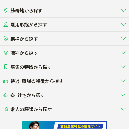
勤務地から探す
雇用形態から探す
北海道
東北
業種から探す
正社員
バイト・アルバイト・パート
関東
北陸･甲信
職種から探す
畜産（酪農･肉牛･養豚･養鶏など）
短期アルバイト
新卒（正社員･インターン）
東海
関西
募集の特徴から探す
農場･牧場･現場職
専門職（獣医師･人工授精師･
その他（独立・副業など）
酪農
肉牛
中国
四国
耕種（野菜･穀物･花卉･果樹など）
削蹄師etc）
乳牛を繁殖・飼育して生乳を出荷
和牛を繁殖・肥育して市場に出荷す
待遇･職場の特徴から探す
未経験歓迎
社会人未経験歓迎
する牧場
る牧場
九州･沖縄
海外
ドライバー
接客･販売
露地野菜･畑作
施設野菜
農業関連企業
寮･社宅から探す
畑・圃場で野菜・穀物を生産
ビニールハウスで多様な野菜の生産
養豚
社会保険完備
養鶏
家賃補助制度あり
学歴不問
夫婦での応募OK
豚を繁殖・肥育して市場に出荷す
食用鶏や鶏卵を生産し出荷する養鶏
営業･企画
経理･事務
る養豚場
場
農業資材･肥料
種苗
稲作
求人の種類から探す
その他業種
果樹
単身寮あり
世帯寮あり
食事補助あり
残業月20時間以内
50代採用実績あり
週1日～OK
農場設備・肥料・飼料の生産・流
農業用の種や苗の生産・流通・販売
水田で稲を栽培し食用米を生産
果物の栽培・収穫・観光農園など
通・販売
競走馬
研究･開発
その他畜産
WEB･IT
転職おまかせ求人
寮･社宅相談可
林業･造園
漁業･養殖
レースで活躍する馬の手入れや子馬
その他動物の畜産業（羊、ウズラな
賞与実績あり
年間休日100日以上
花卉
植物工場
週2日～OK
AT免許OK