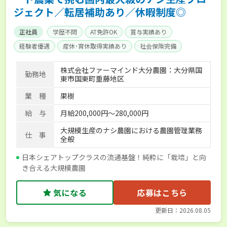
ジェクト／転居補助あり／休暇制度◎
正社員
学歴不問
AT免許OK
賞与実績あり
経験者優遇
産休･育休取得実績あり
社会保険完備
株式会社ファーマインド大分農園：大分県国
勤務地
東市国東町重藤地区
業 種
果樹
給 与
月給200,000円～280,000円
大規模生産のナシ農園における農園管理業務
仕 事
全般
日本シェアトップクラスの流通基盤！純粋に「栽培」と向
き合える大規模農園
気になる
応募はこちら
更新日：2026.08.05