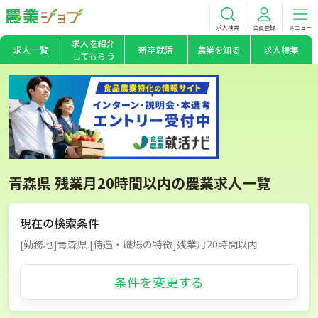
求人検索
会員登録
メニュー
求人を紹介
求人一覧
新卒就活
農業を知る
求人特集
してもらう
青森県 残業月20時間以内の農業求人一覧
現在の検索条件
[勤務地]青森県 [待遇・職場の特徴]残業月20時間以内
条件を変更する