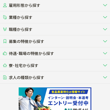
雇用形態から探す
北海道
東北
業種から探す
正社員
バイト・アルバイト・パート
関東
北陸･甲信
職種から探す
畜産（酪農･肉牛･養豚･養鶏など）
短期アルバイト
新卒（正社員･インターン）
東海
関西
募集の特徴から探す
農場･牧場･現場職
専門職（獣医師･人工授精師･
その他（独立・副業など）
酪農
肉牛
中国
四国
耕種（野菜･穀物･花卉･果樹など）
削蹄師etc）
乳牛を繁殖・飼育して生乳を出荷
和牛を繁殖・肥育して市場に出荷す
待遇･職場の特徴から探す
未経験歓迎
社会人未経験歓迎
する牧場
る牧場
九州･沖縄
海外
ドライバー
接客･販売
露地野菜･畑作
施設野菜
農業関連企業
寮･社宅から探す
畑・圃場で野菜・穀物を生産
ビニールハウスで多様な野菜の生産
養豚
社会保険完備
養鶏
家賃補助制度あり
学歴不問
夫婦での応募OK
豚を繁殖・肥育して市場に出荷す
食用鶏や鶏卵を生産し出荷する養鶏
営業･企画
経理･事務
る養豚場
場
農業資材･肥料
種苗
稲作
求人の種類から探す
その他業種
果樹
単身寮あり
世帯寮あり
食事補助あり
残業月20時間以内
50代採用実績あり
週1日～OK
農場設備・肥料・飼料の生産・流
農業用の種や苗の生産・流通・販売
水田で稲を栽培し食用米を生産
果物の栽培・収穫・観光農園など
通・販売
競走馬
研究･開発
その他畜産
WEB･IT
転職おまかせ求人
寮･社宅相談可
林業･造園
漁業･養殖
レースで活躍する馬の手入れや子馬
その他動物の畜産業（羊、ウズラな
賞与実績あり
年間休日100日以上
花卉
植物工場
週2日～OK
AT免許OK
の育成
ど）
木材の植林・伐採・加工、または
魚介類の採捕・養殖、または水産加
農業機械
流通･商社
ビニールハウスで観賞用植物の栽
環境制御された工場で野菜の生産管
その他職種
造園庭師
工場
農業用の機械・機材の開発・販
農産物・農産品の物流・卸し・輸出
培
理
経験者優遇
独立支援可能
売・リース
入
内定まで最短1週間
管理者･幹部採用