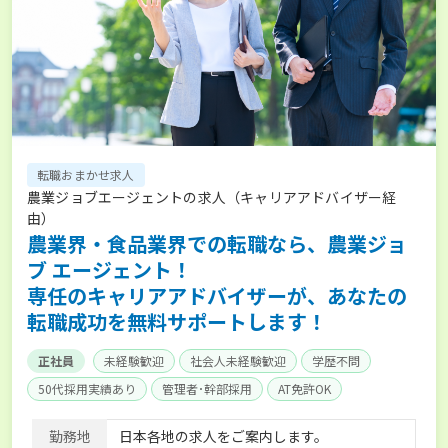
転職おまかせ求人
農業ジョブエージェントの求人（キャリアアドバイザー経
由）
農業界・食品業界での転職なら、農業ジョ
ブ エージェント！
専任のキャリアアドバイザーが、あなたの
転職成功を無料サポートします！
正社員
未経験歓迎
社会人未経験歓迎
学歴不問
50代採用実績あり
管理者･幹部採用
AT免許OK
家賃補助制度あり
食事補助あり
残業月20時間以内
勤務地
日本各地の求人をご案内します。
賞与実績あり
年間休日100日以上
経験者優遇