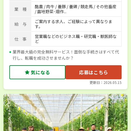
酪農 / 肉牛 / 養豚 / 養鶏 / 競走馬 / その他畜産
独立支援可能
社会保険完備
単身寮あり
世帯寮あり
業 種
/ 露地野菜･畑作...
寮･社宅相談可
ご案内する求人、ご経験によって異なりま
給 与
す。
営業職などのビジネス職・研究職・獣医師な
仕 事
ど
業界最大級の完全無料サービス！面倒な手続きはすべて代
行し、転職を成功させませんか？
気になる
応募はこちら
更新日：2026.05.15