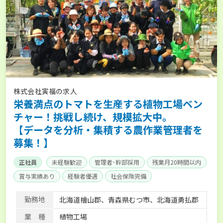
株式会社寅福の求人
栄養満点のトマトを生産する植物工場ベン
チャー！挑戦し続け、規模拡大中。
【データを分析・集積する農作業管理者を
募集！】
正社員
未経験歓迎
管理者･幹部採用
残業月20時間以内
賞与実績あり
経験者優遇
社会保険完備
勤務地
北海道檜山郡、青森県むつ市、北海道勇払郡
業 種
植物工場