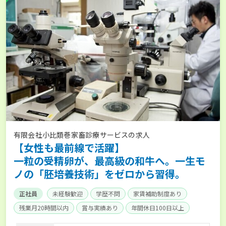
有限会社小比類巻家畜診療サービスの求人
【女性も最前線で活躍】
一粒の受精卵が、最高級の和牛へ。一生モ
ノの「胚培養技術」をゼロから習得。
正社員
未経験歓迎
学歴不問
家賃補助制度あり
残業月20時間以内
賞与実績あり
年間休日100日以上
社会保険完備