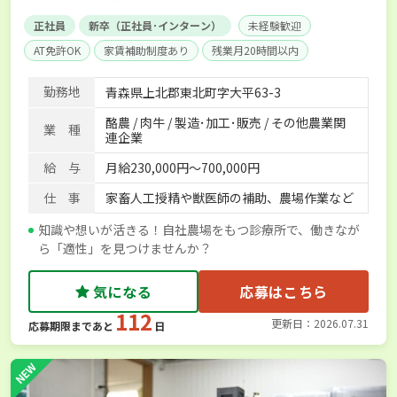
正社員
新卒（正社員･インターン）
未経験歓迎
AT免許OK
家賃補助制度あり
残業月20時間以内
賞与実績あり
年間休日100日以上
社会保険完備
勤務地
青森県上北郡東北町字大平63-3
酪農 / 肉牛 / 製造･加工･販売 / その他農業関
業 種
連企業
給 与
月給230,000円～700,000円
仕 事
家畜人工授精や獣医師の補助、農場作業など
知識や想いが活きる！自社農場をもつ診療所で、働きなが
ら「適性」を見つけませんか？
気になる
応募はこちら
112
更新日：2026.07.31
応募期限まであと
日
NEW