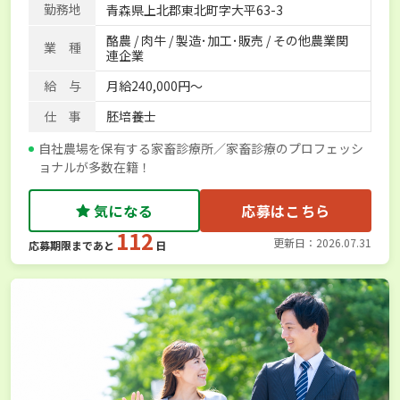
勤務地
青森県上北郡東北町字大平63-3
酪農 / 肉牛 / 製造･加工･販売 / その他農業関
業 種
連企業
給 与
月給240,000円～
仕 事
胚培養士
自社農場を保有する家畜診療所／家畜診療のプロフェッシ
ョナルが多数在籍！
気になる
応募はこちら
112
更新日：2026.07.31
応募期限まであと
日