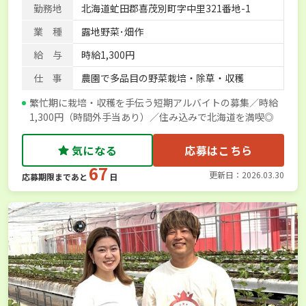
勤務地
北海道虻田郡喜茂別町字中里321番地-1
業 種
露地野菜･畑作
給 与
時給1,300円
仕 事
農園で多品目の野菜栽培・除草・収穫
繁忙期に栽培・収穫を手伝う短期アルバイトの募集／時給
1,300円（時間外手当あり）／住み込みで北海道を満喫◎
気になる
応募はこちら
67
更新日：2026.03.30
応募期限まであと
日