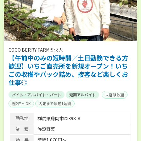
COCO BERRY FARMの求人
【午前中のみの短時間／土日勤務できる方
歓迎】いちご直売所を新規オープン！いち
ごの収穫やパック詰め、接客など楽しくお
仕事◎
バイト・アルバイト・パート
短期アルバイト
未経験歓迎
週2日～OK
内定まで最短1週間
勤務地
群馬県藤岡市森398-8
業 種
施設野菜
給 与
時給1,070円～