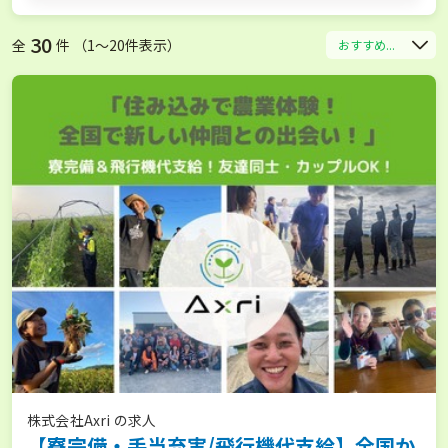
30
全
件 （1〜20件表示）
おすすめ...
株式会社Axri の求人
【寮完備・手当充実/飛行機代支給】全国か