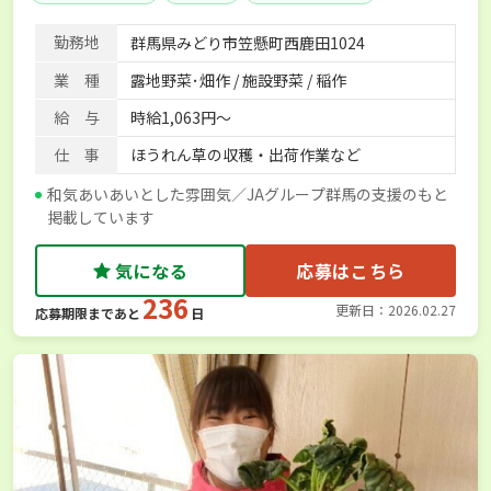
週2日～OK
内定まで最短1週間
AT免許OK
勤務地
群馬県みどり市笠懸町西鹿田1024
残業月20時間以内
業 種
露地野菜･畑作 / 施設野菜 / 稲作
給 与
時給1,063円～
仕 事
ほうれん草の収穫・出荷作業など
和気あいあいとした雰囲気／JAグループ群馬の支援のもと
掲載しています
気になる
応募はこちら
236
更新日：2026.02.27
応募期限まであと
日