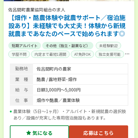
佐呂間町農業協同組合の求人
【畑作・酪農体験や就農サポート／宿泊施
設あり】未経験でも大丈夫！体験から新規
就農まであなたのペースで始められます◎
短期アルバイト
その他（独立・副業など）
未経験歓迎
学歴不問
内定まで最短1週間
AT免許OK
独立支援可能
単身寮あり
勤務地
佐呂間町内の農家
業 種
酪農 / 露地野菜･畑作
給 与
日額3,000円～5,000円
仕 事
畑作や酪農／農業体験
農業体験（5日～1ヶ月）・アルバイト・新規就農の選択肢
あり／設備が充実した専用宿泊施設もあります。
気になる
応募はこちら