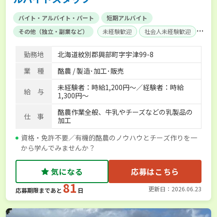
バイト・アルバイト・パート
短期アルバイト
その他（独立・副業など）
未経験歓迎
社会人未経験歓迎
学歴不問
食事補助あり
賞与実績あり
経験者優遇
勤務地
北海道紋別郡興部町字宇津99-8
社会保険完備
単身寮あり
世帯寮あり
業 種
酪農 / 製造･加工･販売
未経験者：時給1,200円～／経験者：時給
給 与
1,300円～
酪農作業全般、牛乳やチーズなどの乳製品の
仕 事
加工
資格・免許不要／有機的酪農のノウハウとチーズ作りを一
から学んでみませんか？
気になる
応募はこちら
81
更新日：2026.06.23
応募期限まであと
日