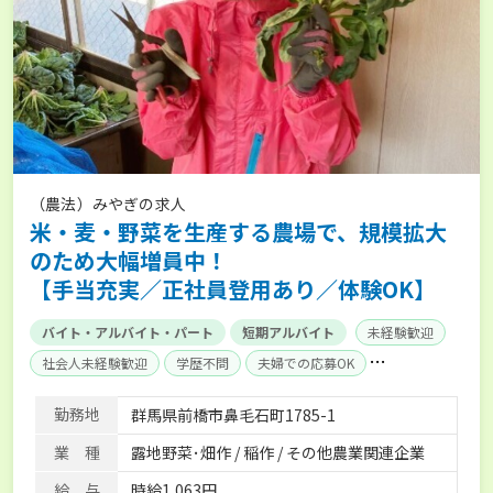
（農法）みやぎの求人
米・麦・野菜を生産する農場で、規模拡大
のため大幅増員中！
【手当充実／正社員登用あり／体験OK】
バイト・アルバイト・パート
短期アルバイト
未経験歓迎
社会人未経験歓迎
学歴不問
夫婦での応募OK
50代採用実績あり
週2日～OK
内定まで最短1週間
勤務地
群馬県前橋市鼻毛石町1785-1
AT免許OK
業 種
露地野菜･畑作 / 稲作 / その他農業関連企業
給 与
時給1,063円