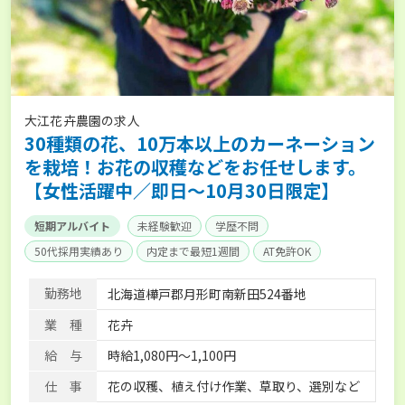
大江花卉農園の求人
30種類の花、10万本以上のカーネーション
を栽培！お花の収穫などをお任せします。
【女性活躍中／即日～10月30日限定】
短期アルバイト
未経験歓迎
学歴不問
50代採用実績あり
内定まで最短1週間
AT免許OK
勤務地
北海道樺戸郡月形町南新田524番地
業 種
花卉
給 与
時給1,080円〜1,100円
仕 事
花の収穫、植え付け作業、草取り、選別など