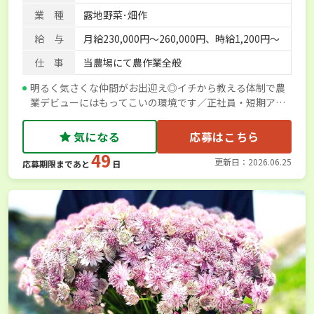
業 種
露地野菜･畑作
給 与
月給230,000円〜260,000円、時給1,200円～
仕 事
当農場にて農作業全般
明るく気さくな仲間がお出迎え◎イチから教える体制で農
業デビューにはもってこいの環境です／正社員・短期アル
バイト募集
気になる
応募はこちら
49
更新日：2026.06.25
応募期限まであと
日