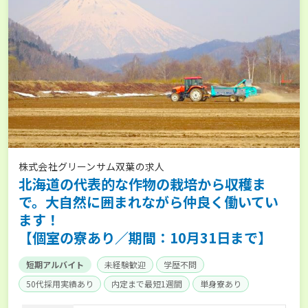
株式会社グリーンサム双葉の求人
北海道の代表的な作物の栽培から収穫ま
で。大自然に囲まれながら仲良く働いてい
ます！
【個室の寮あり／期間：10月31日まで】
短期アルバイト
未経験歓迎
学歴不問
50代採用実績あり
内定まで最短1週間
単身寮あり