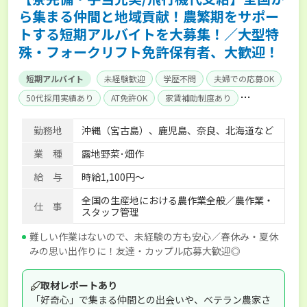
ら集まる仲間と地域貢献！農繁期をサポー
トする短期アルバイトを大募集！／大型特
殊・フォークリフト免許保有者、大歓迎！
短期アルバイト
未経験歓迎
学歴不問
夫婦での応募OK
50代採用実績あり
AT免許OK
家賃補助制度あり
経験者優遇
単身寮あり
勤務地
沖縄（宮古島）、鹿児島、奈良、北海道など
業 種
露地野菜･畑作
給 与
時給1,100円〜
全国の生産地における農作業全般／農作業・
仕 事
スタッフ管理
難しい作業はないので、未経験の方も安心／春休み・夏休
みの思い出作りに！友達・カップル応募大歓迎◎
取材レポートあり
「好奇心」で集まる仲間との出会いや、ベテラン農家さ