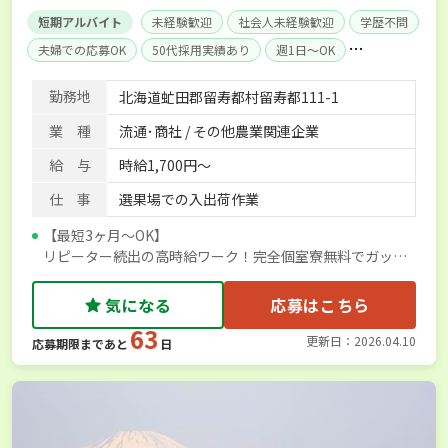
短期アルバイト
未経験歓迎
社会人未経験歓迎
学歴不問
夫婦での応募OK
50代採用実績あり
週1日～OK
週2日～OK
経験者優遇
社会保険完備
単身寮あり
勤務地
北海道虻田郡留寿都村留寿都111-1
業 種
流通･商社 / その他農業関連企業
給 与
時給1,700円～
仕 事
選果場での入出荷作業
【最短3ヶ月〜OK】
リピーター続出の高時給ワーク！完全個室寮無料でガッツ
リ稼ぎながら北海道を満喫しよう！
気になる
応募はこちら
63
更新日：2026.04.10
応募期限まであと
日