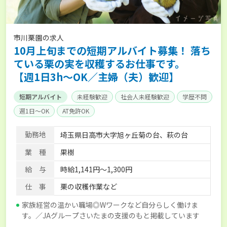
市川栗園の求人
10月上旬までの短期アルバイト募集！ 落ち
ている栗の実を収穫するお仕事です。
【週1日3h～OK／主婦（夫）歓迎】
短期アルバイト
未経験歓迎
社会人未経験歓迎
学歴不問
週1日～OK
AT免許OK
勤務地
埼玉県日高市大字旭ヶ丘菊の台、萩の台
業 種
果樹
給 与
時給1,141円～1,300円
仕 事
栗の収穫作業など
家族経営の温かい職場◎Wワークなど自分らしく働けま
す。／JAグループさいたまの支援のもと掲載しています