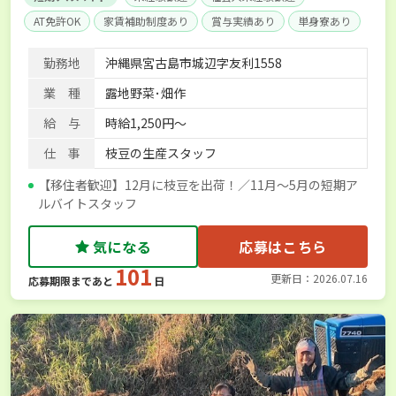
AT免許OK
家賃補助制度あり
賞与実績あり
単身寮あり
勤務地
沖縄県宮古島市城辺字友利1558
業 種
露地野菜･畑作
給 与
時給1,250円～
仕 事
枝豆の生産スタッフ
【移住者歓迎】12月に枝豆を出荷！／11月～5月の短期ア
ルバイトスタッフ
気になる
応募はこちら
101
更新日：2026.07.16
応募期限まであと
日