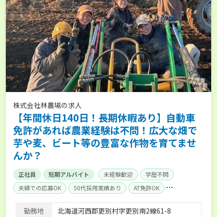
株式会社林農場の求人
【年間休日140日！長期休暇あり】自動車
免許があれば農業経験は不問！広大な畑で
芋や麦、ビート等の豊富な作物を育てませ
んか？
正社員
短期アルバイト
未経験歓迎
学歴不問
夫婦での応募OK
50代採用実績あり
AT免許OK
残業月20時間以内
賞与実績あり
年間休日100日以上
勤務地
北海道河西郡更別村字更別南2線61-8
社会保険完備