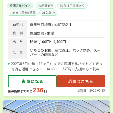
短期アルバイト
未経験歓迎
50代採用実績あり
内定まで最短1週間
AT免許OK
勤務地
群馬県前橋市力丸町352-1
業 種
施設野菜 / 果樹
給 与
時給1,100円～1,400円
いちごの収穫、栽培管理、パック詰め、スー
仕 事
パーへの配達など
2027年6月中旬（13ヶ月）までの短期アルバイト／すきま
時間を活用できる！／JAグループ群馬の支援のもと掲載し
ています
気になる
応募はこちら
236
更新日：2026.05.25
応募期限まであと
日