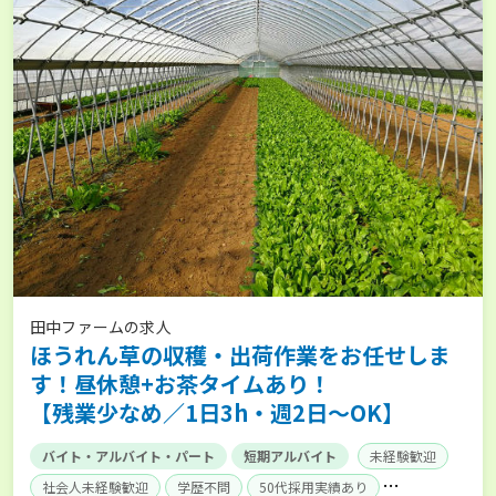
田中ファームの求人
ほうれん草の収穫・出荷作業をお任せしま
す！昼休憩+お茶タイムあり！
【残業少なめ／1日3h・週2日～OK】
バイト・アルバイト・パート
短期アルバイト
未経験歓迎
社会人未経験歓迎
学歴不問
50代採用実績あり