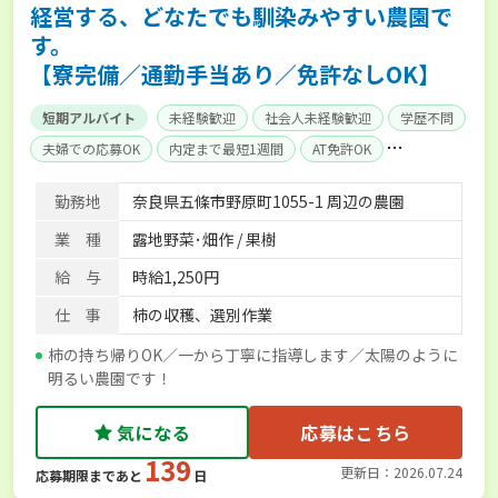
経営する、どなたでも馴染みやすい農園で
す。
【寮完備／通勤手当あり／免許なしOK】
短期アルバイト
未経験歓迎
社会人未経験歓迎
学歴不問
夫婦での応募OK
内定まで最短1週間
AT免許OK
残業月20時間以内
単身寮あり
勤務地
奈良県五條市野原町1055-1 周辺の農園
業 種
露地野菜･畑作 / 果樹
給 与
時給1,250円
仕 事
柿の収穫、選別作業
柿の持ち帰りOK／一から丁寧に指導します／太陽のように
明るい農園です！
気になる
応募はこちら
139
更新日：2026.07.24
応募期限まであと
日