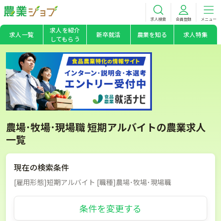
求人検索
会員登録
メニュー
求人を紹介
求人一覧
新卒就活
農業を知る
求人特集
してもらう
農場･牧場･現場職 短期アルバイトの農業求人
一覧
現在の検索条件
[雇用形態]短期アルバイト [職種]農場･牧場･現場職
条件を変更する