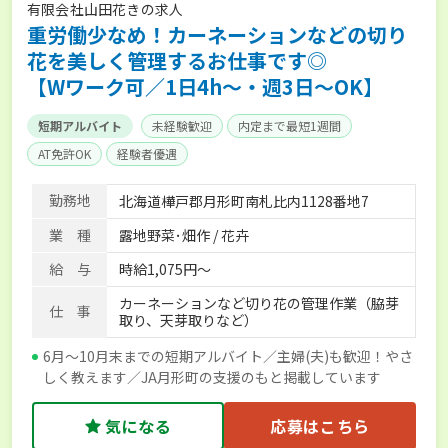
有限会社山田花きの求人
重労働少なめ！カーネーションなどの切り
花を美しく管理するお仕事です◎
【Wワーク可／1日4h～・週3日～OK】
短期アルバイト
未経験歓迎
内定まで最短1週間
AT免許OK
経験者優遇
勤務地
北海道樺戸郡月形町南札比内1128番地7
業 種
露地野菜･畑作 / 花卉
給 与
時給1,075円～
カーネーションなど切り花の管理作業（脇芽
仕 事
取り、天芽取りなど）
6月～10月末までの短期アルバイト／主婦(夫)も歓迎！やさ
しく教えます／JA月形町の支援のもと掲載しています
気になる
応募はこちら