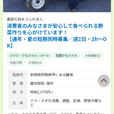
農家の鈴木さんの求人
消費者のみなさまが安心して食べられる野
菜作りを心がけています！
【通年・夏の短期同時募集／週2日・2h～O
K】
バイト・アルバイト・パート
短期アルバイト
未経験歓迎
学歴不問
AT免許OK
勤務地
群馬県伊勢崎市にある圃場
業 種
露地野菜･畑作
給 与
時給1,070円～
ナス・ネギの収穫、調整、定植、管理作業な
仕 事
ど