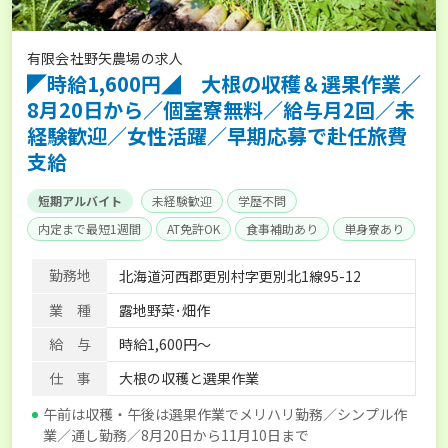
有限会社野矢農場の求人
◤時給1,600円◢ 大根の収穫＆選果作業／
8月20日から／個室寮無料／給与月2回／未
経験歓迎／女性活躍／早期応募で赴任旅費
支給
短期アルバイト
未経験歓迎
学歴不問
内定まで最短1週間
AT免許OK
食事補助あり
単身寮あり
勤務地
北海道河西郡更別村字更別北1線95-12
業 種
露地野菜･畑作
給 与
時給1,600円～
仕 事
大根の収穫と選果作業
午前は収穫・午後は選果作業でメリハリ勤務／シンプル作
業／通し勤務／8月20日から11月10日まで