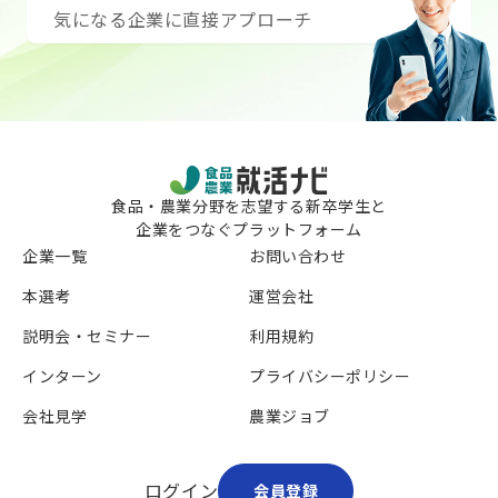
気になる企業に直接アプローチ
・オフィスカ
ツ）でご参加
【提出物】
①オープンE
のもの）
②アンケート
※アンケート
りいたします
食品・農業分野を志望する新卒学生と
【選考フロー
企業をつなぐプラットフォーム
会社説明会＆一
⇒適性テスト(
企業一覧
お問い合わせ
社）
本選考
運営会社
採用決定後は
いの地域を考
説明会・セミナー
利用規約
たします。
ご希望の地域
インターン
プライバシーポリシー
示ください。
会社見学
農業ジョブ
ログイン
会員登録