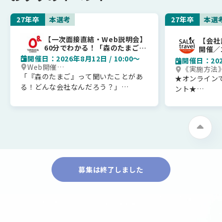
持の課題を解決し、最もおいしい「食
持の課題を解
べごろ」の状態での安定供給を可能に
べごろ」の状
27年卒
本選考
27年卒
本選
しています。
しています。
■やりがい
■やりがい
【一次面接直結・Web説明会】
【会社
日本の食卓に欠かせない青果物を、最
日本の食卓に
60分でわかる！「森のたまご」
開催／
のたまご＆カンパニーについて
もおいしい状態で届ける社会貢献性の
もおいしい状
い、お
開催日：2026年8月12日 / 10:00〜
開催日：2026
場です
Web開催
高さを日々実感できます。
高さを日々実
《実施方法
※オンラインでの開催のため、全国
「『森のたまご』って聞いたことがあ
定量的な評価制度のもと、個人の努力
定量的な評価
オンライン（
★オンライン
からお気軽にWEBにてご参加いただ
※アカウ
る！どんな会社なんだろう？」
と成果が正当に評価されるため、若い
と成果が正当
ント★
けます。
※エントリ
日本人って卵を一生に何個たべるの？
うちから成長と達成感を得られること
うちから成長
忙しい就活生
参加用URLはエントリー後、お送り
行します。
など会社の情報はもちろん卵のプチ情
も大きな魅力です。
も大きな魅力
させていただきます。
短時間で当社
報も含めて楽しくお伝えいたします！
仕事を通して、常に変化する青果市場
仕事を通して
Eメールを
ろも知ること
ご確認くだ
説明会は
のダイナミズムを肌で感じながら、主
のダイナミズ
意しました。
・たまご＆カンパニーグループについ
体的に課題解決に取り組むことで、ビ
体的に課題解
【対象】
て
ジネスパーソンとしての市場価値を高
ジネスパーソ
学部、学科問
・養鶏業界ってどんな仕事？
めていけます。
めていけます
飲食業に興味
募集は終了しました
・どんな働き方？
＝＝＝＝＝＝＝＝＝＝＝＝＝＝
＝＝＝＝＝＝
サリックスト
・どのような福利厚生？
\\オンライン説明会のご案内//
\\オンライン
食肉加工業に
など、たまご＆カンパニーグループに
▼会場
▼会場
Be-fresh
ついて知ることができるような内容と
オンライン（zoom）
オンライン（z
２つの会社を
なっております。
※カメラ・マイクOFFでご参加いただ
※カメラ・マ
当日は、1対
60分の説明会となりますので、ぜひお