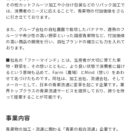
その他カットフルーツ加工や小分け包装などのリパック加工で
は、消費者のニーズに応えることで、青果物の付加価値をさら
に引き立てております。
また、グループ会社の自社農園で栽培したバナナや、適熟のフ
ルーツや希少性の高い野菜といった国産青果物など、付加価値
の高い商品の開発を行い、自社ブランドの確立にも力を入れて
おります。
■社名の「ファーマインド」とは、生産者が大切に育てた果
物・野菜を、その想いとともに、より良い状態で消費者に届け
るという意味も込めて、Farm（農場）とMind（想い）をあわ
せて名づけたものです。同社は、加工会社、流通会社、そして
メーカーとして、日本の青果流通に変革を起こす企業です。業
界トップクラスの青果流通サービスを提供しており、誇りを持
って提案することが可能です。
事業内容
青果物の加工・流通に関わる「青果の総合流通」企業です。