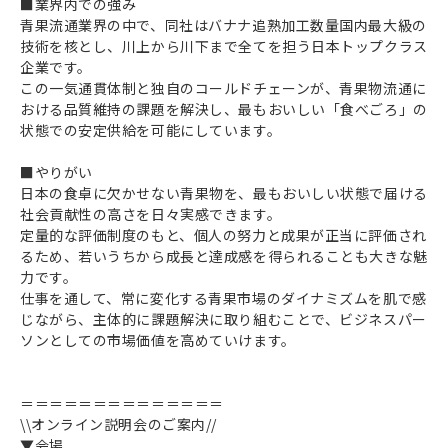
■業界内での強み
ログイン
会員登録
青果流通業界の中で、同社はバナナ追熟加工数量国内最大級の
技術を核とし、川上から川下まで全てを担う日本トップクラス
企業です。
この一気通貫体制と独自のコールドチェーンが、青果物流通に
おける品質維持の課題を解決し、最もおいしい「食べごろ」の
状態での安定供給を可能にしています。
■やりがい
日本の食卓に欠かせない青果物を、最もおいしい状態で届ける
社会貢献性の高さを日々実感できます。
定量的な評価制度のもと、個人の努力と成果が正当に評価され
るため、若いうちから成長と達成感を得られることも大きな魅
力です。
仕事を通して、常に変化する青果市場のダイナミズムを肌で感
じながら、主体的に課題解決に取り組むことで、ビジネスパー
ソンとしての市場価値を高めていけます。
＝＝＝＝＝＝＝＝＝＝＝＝＝＝
\\オンライン説明会のご案内//
▼会場