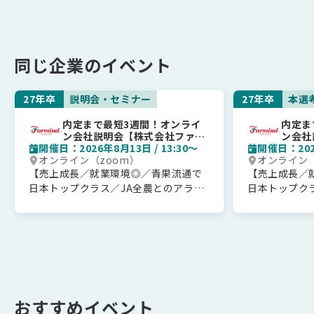
同じ企業のイベント
27年卒
説明会・セミナー
27年卒
本選
内定まで最短3週間！オンライ
内定ま
ン会社説明会【株式会社ファー
ン会社
開催日：2026年8月13日 / 13:30〜
マインド】
開催日：2026
マイン
オンライン（zoom）
オンライン（
【売上成長／就業環境◎／青果流通で
【売上成長／
日本トップクラス／JA全農とのアライ
日本トップク
アンス等事業拡大中】
アンス等事業
■業界内での強み
■業界内での
青果流通業界の中で、同社はバナナ追
青果流通業界
熟加工数量国内最大級の技術を核と
熟加工数量国
し、川上から川下まで全てを担う日本
し、川上から
トップクラス企業です。
トップクラス
この一気通貫体制と独自のコールドチ
この一気通貫
おすすめイベント
ェーンが、青果物流通における品質維
ェーンが、青