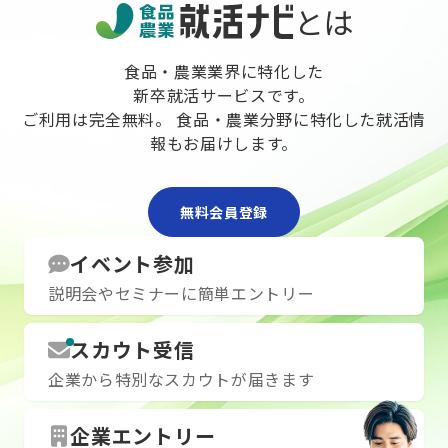
けます
けます
問もどんどん
とは
気軽にご参加ください！
▼当日の流れ
▼当日の流れ
就活や面接に
1．会社説明会（約1時間）
1．会社説明
迎です！
2．ES記入
2．ES記入
☆グループ会
食品・農業業界に特化した
☆説明会にご参加いただいた方は一次
☆説明会にご
種の可能性が
新卒就活サービスです。
面接確約！
面接確約！
気になる職種
ご利用は完全無料。 食品・農業分野に特化した就活情
☆国産事業本部・熟成加工部・営業本
☆国産事業本
報もお届けします。
部の社員のインタビュー動画も投影い
部の社員のイ
【選考内容】
たします！
たします！
①会社説明会
＝＝＝＝＝＝＝＝＝＝＝＝＝＝
＝＝＝＝＝＝
②一次面接
無料会員登録
青果物に興味がある！食べることが好
青果物に興味
③質疑応答
き！
き！
計1時間ほど
青果業界の発展に貢献したい！
青果業界の発
1次選考では、
イベント参加
という想いを抱いている方、ぜひご参
という想いを
いたします。
説明会やセミナーに簡単エントリー
加をお待ちしています♪
加をお待ちし
当社の面接は
グです。
お互いにしっ
スカウト受信
に進むかどう
企業から特別なスカウトが届きます
です。
緊張せず、ざ
ょう！
企業エントリー
【服装】