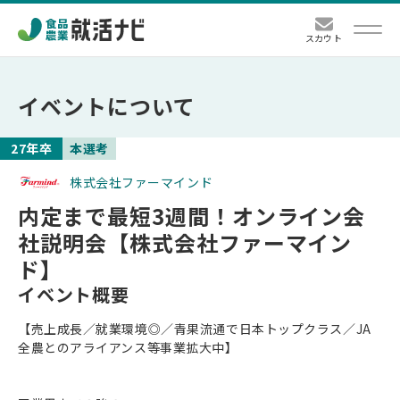
スカウト
メニュー
イベントについて
27年卒
企業一覧
本選考
株式会社ファーマインド
本選考
内定まで最短3週間！オンライン会
社説明会【株式会社ファーマイン
説明会・セミナー
ド】
イベント概要
インターン
【売上成長／就業環境◎／青果流通で日本トップクラス／JA
全農とのアライアンス等事業拡大中】
会社見学