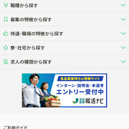
職種から探す
畜産（酪農･肉牛･養豚･養鶏など）
短期アルバイト
新卒（正社員･インターン）
東海
関西
募集の特徴から探す
農場･牧場･現場職
専門職（獣医師･人工授精師･
その他（独立・副業など）
酪農
肉牛
中国
四国
耕種（野菜･穀物･花卉･果樹など）
削蹄師etc）
乳牛を繁殖・飼育して生乳を出荷
和牛を繁殖・肥育して市場に出荷す
待遇･職場の特徴から探す
未経験歓迎
社会人未経験歓迎
する牧場
る牧場
九州･沖縄
海外
ドライバー
接客･販売
露地野菜･畑作
施設野菜
農業関連企業
寮･社宅から探す
畑・圃場で野菜・穀物を生産
ビニールハウスで多様な野菜の生産
養豚
社会保険完備
養鶏
家賃補助制度あり
学歴不問
夫婦での応募OK
豚を繁殖・肥育して市場に出荷す
食用鶏や鶏卵を生産し出荷する養鶏
営業･企画
経理･事務
る養豚場
場
農業資材･肥料
種苗
稲作
求人の種類から探す
その他業種
果樹
単身寮あり
世帯寮あり
食事補助あり
残業月20時間以内
50代採用実績あり
週1日～OK
農場設備・肥料・飼料の生産・流
農業用の種や苗の生産・流通・販売
水田で稲を栽培し食用米を生産
果物の栽培・収穫・観光農園など
通・販売
競走馬
研究･開発
その他畜産
WEB･IT
転職おまかせ求人
寮･社宅相談可
林業･造園
漁業･養殖
レースで活躍する馬の手入れや子馬
その他動物の畜産業（羊、ウズラな
賞与実績あり
年間休日100日以上
花卉
植物工場
週2日～OK
AT免許OK
の育成
ど）
木材の植林・伐採・加工、または
魚介類の採捕・養殖、または水産加
農業機械
流通･商社
ビニールハウスで観賞用植物の栽
環境制御された工場で野菜の生産管
その他職種
造園庭師
工場
農業用の機械・機材の開発・販
農産物・農産品の物流・卸し・輸出
培
理
経験者優遇
独立支援可能
売・リース
入
内定まで最短1週間
管理者･幹部採用
製造･加工･販売
福祉
産休･育休取得実績あり
農産物から食品を製造・加工・販
福祉事業と農業生産を連携させたビ
売
ジネス
ご利用ガイド