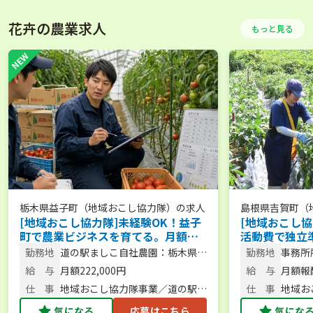
花卉の農業求人
もっと見る
栃木県益子町（地域おこし協力隊）
の求人
島根県吉賀町（
[地域おこし協力隊]未経験OK！益子
[地域おこし協
町で農業ビジネスを育てる。月額
活動費で独立
22.2万円／地域のサポート◎＜まず
水質日本一の
勤務地
道の駅ましこ自社農園：栃木県益
勤務地
事務所
は相談からもOK！＞
験からの就農
子町
町内
給 与
月額222,000円
給 与
月額報酬
OK！＞
仕 事
地域おこし協力隊事業／道の駅を
仕 事
地域お
支える農業部門の運営・栽培・収
を盛り
気になる
応募はこちら
気にな
支管理
修員