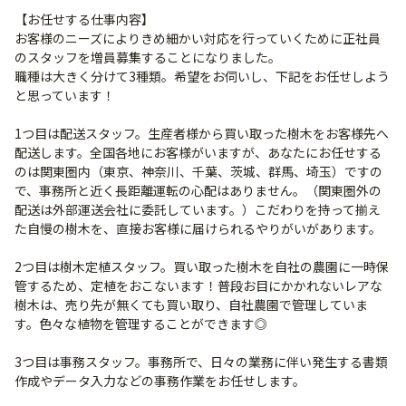
【お任せする仕事内容】
お客様のニーズによりきめ細かい対応を行っていくために正社員
のスタッフを増員募集することになりました。
職種は大きく分けて3種類。希望をお伺いし、下記をお任せしよう
と思っています！
1つ目は配送スタッフ。生産者様から買い取った樹木をお客様先へ
配送します。全国各地にお客様がいますが、あなたにお任せする
のは関東圏内（東京、神奈川、千葉、茨城、群馬、埼玉）ですの
で、事務所と近く長距離運転の心配はありません。（関東圏外の
配送は外部運送会社に委託しています。）こだわりを持って揃え
た自慢の樹木を、直接お客様に届けられるやりがいがあります。
2つ目は樹木定植スタッフ。買い取った樹木を自社の農園に一時保
管するため、定植をおこないます！普段お目にかかれないレアな
樹木は、売り先が無くても買い取り、自社農園で管理していま
す。色々な植物を管理することができます◎
3つ目は事務スタッフ。事務所で、日々の業務に伴い発生する書類
作成やデータ入力などの事務作業をお任せします。