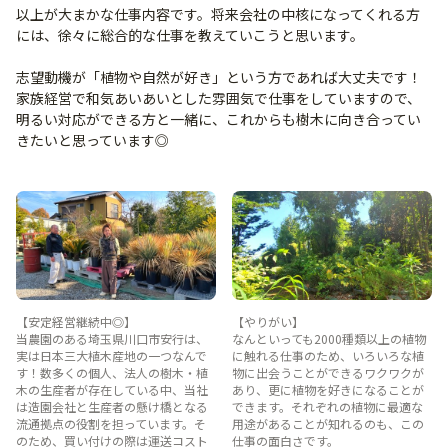
以上が大まかな仕事内容です。将来会社の中核になってくれる方
には、徐々に総合的な仕事を教えていこうと思います。
志望動機が「植物や自然が好き」という方であれば大丈夫です！
家族経営で和気あいあいとした雰囲気で仕事をしていますので、
明るい対応ができる方と一緒に、これからも樹木に向き合ってい
きたいと思っています◎
【安定経営継続中◎】
【やりがい】
当農園のある埼玉県川口市安行は、
なんといっても2000種類以上の植物
実は日本三大植木産地の一つなんで
に触れる仕事のため、いろいろな植
す！数多くの個人、法人の樹木・植
物に出会うことができるワクワクが
木の生産者が存在している中、当社
あり、更に植物を好きになることが
は造園会社と生産者の懸け橋となる
できます。それぞれの植物に最適な
流通拠点の役割を担っています。そ
用途があることが知れるのも、この
のため、買い付けの際は運送コスト
仕事の面白さです。