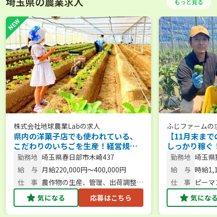
埼玉県の農業求人
もっと見る
株式会社地球農業Lab
の求人
ふじファーム
の
県内の洋菓子店でも使われている、
【11月末まで
こだわりのいちごを生産！経営規模
しっかり稼ぐ
を拡大中です。 【通勤手当あり／農
朝から働くピ
勤務地
埼玉県春日部市木崎437
勤務地
埼玉県
産物持ち帰りOK】
談可／未経験
給 与
月給220,000円～400,000円
給 与
時給1,
仕 事
農作物の生産、管理、出荷調整、
仕 事
ピーマ
販売など
業全般
気になる
応募はこちら
気にな