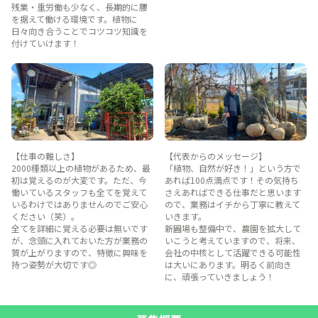
残業・重労働も少なく、長期的に腰
を据えて働ける環境です。植物に
日々向き合うことでコツコツ知識を
付けていけます！
【仕事の難しさ】
【代表からのメッセージ】
2000種類以上の植物があるため、最
「植物、自然が好き！」という方で
初は覚えるのが大変です。ただ、今
あれば100点満点です！その気持ち
働いているスタッフも全てを覚えて
さえあればできる仕事だと思います
いるわけではありませんのでご安心
ので、業務はイチから丁寧に教えて
ください（笑）。
いきます。
全てを詳細に覚える必要は無いです
新圃場も整備中で、農園を拡大して
が、念頭に入れておいた方が業務の
いこうと考えていますので、将来、
質が上がりますので、特徴に興味を
会社の中核として活躍できる可能性
持つ姿勢が大切です◎
は大いにあります。明るく前向き
に、頑張っていきましょう！