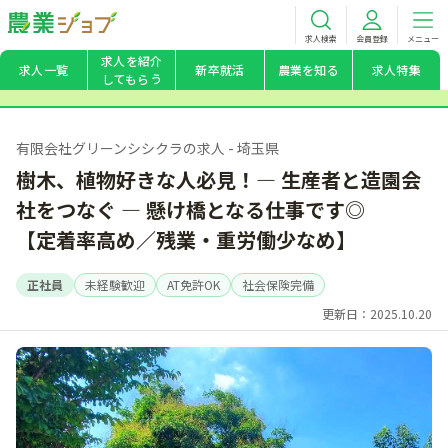
求人検索
会員登録
メニュー
求人を紹介
求人一覧
新卒就活
農業を知る
求人特集
してもらう
有限会社グリーンシシクラの求人 - 埼玉県
樹木、植物好きな人必見！― 生産者と造園会
社をつなぐ ― 懸け橋となる仕事です◎
【定着率高め／残業・重労働少なめ】
正社員
未経験歓迎
AT免許OK
社会保険完備
更新日：2025.10.20