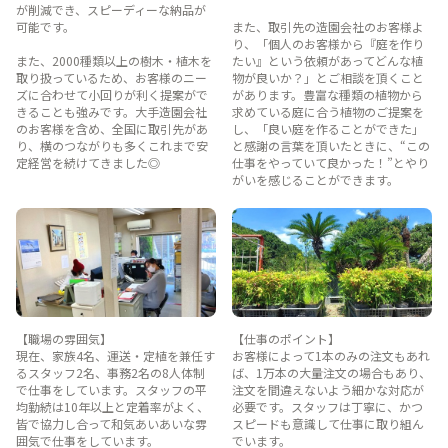
が削減でき、スピーディーな納品が
可能です。
また、取引先の造園会社のお客様よ
り、「個人のお客様から『庭を作り
また、2000種類以上の樹木・植木を
たい』という依頼があってどんな植
取り扱っているため、お客様のニー
物が良いか？」とご相談を頂くこと
ズに合わせて小回りが利く提案がで
があります。豊富な種類の植物から
きることも強みです。大手造園会社
求めている庭に合う植物のご提案を
のお客様を含め、全国に取引先があ
し、「良い庭を作ることができた」
り、横のつながりも多くこれまで安
と感謝の言葉を頂いたときに、“この
定経営を続けてきました◎
仕事をやっていて良かった！”とやり
がいを感じることができます。
【職場の雰囲気】
【仕事のポイント】
現在、家族4名、運送・定植を兼任す
お客様によって1本のみの注文もあれ
るスタッフ2名、事務2名の8人体制
ば、1万本の大量注文の場合もあり、
で仕事をしています。スタッフの平
注文を間違えないよう細かな対応が
均勤続は10年以上と定着率がよく、
必要です。スタッフは丁寧に、かつ
皆で協力し合って和気あいあいな雰
スピードも意識して仕事に取り組ん
囲気で仕事をしています。
でいます。