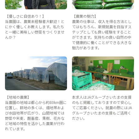
【優しさに自信あり！】
【農業の魅力】
当農園は、農業未経験者大歓迎！と
農業の仕事は、収入を得る方法とし
にかく優しくお教えします。私たち
てはもちろん、新規就農を目指すス
と一緒に美味しい野菜をつくりませ
テップとしても良い経験をすること
んか？
ができます。気持ちの良い自然の中
で健康的に働くことができる大きな
魅力があります。
【地域の農業】
本求人はJAグループさいたまの支援
当農園の地域は都心から約80km圏に
のもと掲載しておりますので安心し
位置し、耕地の多くは、畑地帯およ
てご応募ください。就農の際にはJA
び水田地帯が広がり、山間地域では
グループさいたまの支援もご活用く
野菜や米麦、酪畜産、果樹、花卉な
ださい。
ど地域の特性を活かした農業が行わ
れています。