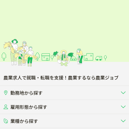
農業求人で就職・転職を支援！農業するなら農業ジョブ
勤務地から探す
雇用形態から探す
北海道
東北
業種から探す
正社員
バイト・アルバイト・パート
関東
北陸･甲信