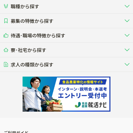
職種から探す
畜産（酪農･肉牛･養豚･養鶏など）
短期アルバイト
新卒（正社員･インターン）
東海
関西
募集の特徴から探す
農場･牧場･現場職
専門職（獣医師･人工授精師･
その他（独立・副業など）
酪農
肉牛
中国
四国
耕種（野菜･穀物･花卉･果樹など）
削蹄師etc）
乳牛を繁殖・飼育して生乳を出荷
和牛を繁殖・肥育して市場に出荷す
待遇･職場の特徴から探す
未経験歓迎
社会人未経験歓迎
する牧場
る牧場
九州･沖縄
海外
ドライバー
接客･販売
露地野菜･畑作
施設野菜
農業関連企業
寮･社宅から探す
畑・圃場で野菜・穀物を生産
ビニールハウスで多様な野菜の生産
養豚
社会保険完備
養鶏
家賃補助制度あり
学歴不問
夫婦での応募OK
豚を繁殖・肥育して市場に出荷す
食用鶏や鶏卵を生産し出荷する養鶏
営業･企画
経理･事務
る養豚場
場
農業資材･肥料
種苗
稲作
求人の種類から探す
その他業種
果樹
単身寮あり
世帯寮あり
食事補助あり
残業月20時間以内
50代採用実績あり
週1日～OK
農場設備・肥料・飼料の生産・流
農業用の種や苗の生産・流通・販売
水田で稲を栽培し食用米を生産
果物の栽培・収穫・観光農園など
通・販売
競走馬
研究･開発
その他畜産
WEB･IT
転職おまかせ求人
寮･社宅相談可
林業･造園
漁業･養殖
レースで活躍する馬の手入れや子馬
その他動物の畜産業（羊、ウズラな
賞与実績あり
年間休日100日以上
花卉
植物工場
週2日～OK
AT免許OK
の育成
ど）
木材の植林・伐採・加工、または
魚介類の採捕・養殖、または水産加
農業機械
流通･商社
ビニールハウスで観賞用植物の栽
環境制御された工場で野菜の生産管
その他職種
造園庭師
工場
農業用の機械・機材の開発・販
農産物・農産品の物流・卸し・輸出
培
理
経験者優遇
独立支援可能
売・リース
入
内定まで最短1週間
管理者･幹部採用
製造･加工･販売
福祉
産休･育休取得実績あり
農産物から食品を製造・加工・販
福祉事業と農業生産を連携させたビ
売
ジネス
ご利用ガイド