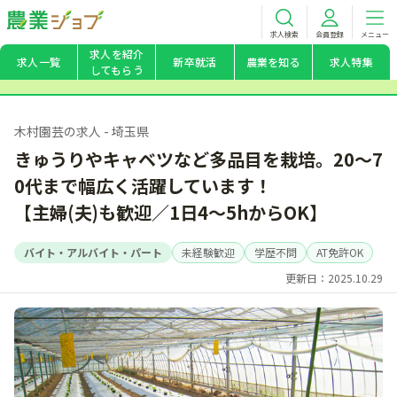
求人検索
会員登録
メニュー
求人を紹介
求人一覧
新卒就活
農業を知る
求人特集
してもらう
木村園芸の求人 - 埼玉県
きゅうりやキャベツなど多品目を栽培。20～7
0代まで幅広く活躍しています！
【主婦(夫)も歓迎／1日4～5hからOK】
バイト・アルバイト・パート
未経験歓迎
学歴不問
AT免許OK
更新日：2025.10.29