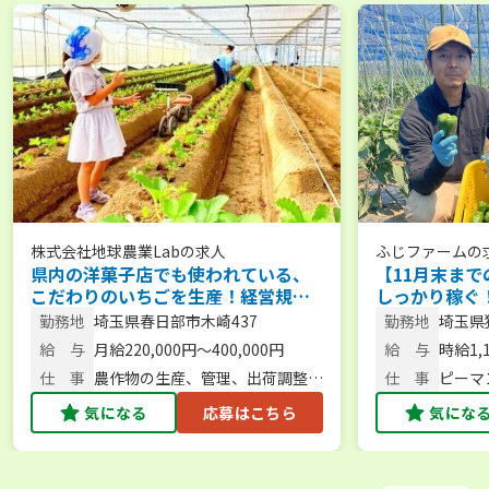
株式会社地球農業Lab
の求人
ふじファーム
の
県内の洋菓子店でも使われている、
【11月末まで
こだわりのいちごを生産！経営規模
しっかり稼ぐ
を拡大中です。 【通勤手当あり／農
朝から働くピ
勤務地
埼玉県春日部市木崎437
勤務地
埼玉県
産物持ち帰りOK】
談可／未経験
給 与
月給220,000円～400,000円
給 与
時給1,
仕 事
農作物の生産、管理、出荷調整、
仕 事
ピーマ
販売など
業全般
気になる
応募はこちら
気にな