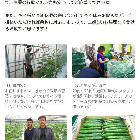
で、農業の経験が無い方も安心してご応募くださいね。
また、お子様が長期休暇の際は合わせて長く休みを取るなど、ご
相談いただければ柔軟に対応しますので、主婦(夫)も無理なく働け
る環境だと思います！
【仕事内容】
【老若男女が活躍中】
お任せするのは、きゅうり栽培の管
20代～70代と幅広い年代のスタッフ
理・収穫や、その他の野菜の収穫・
が性別問わず活躍しています。アッ
植え付けなど。多品目栽培を学びた
トホームな雰囲気で馴染みやすいと
い方にもピッタリです。
思います◎