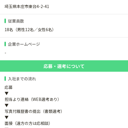
埼玉県本庄市東台4-2-41
従業員数
18名（男性12名／女性6名）
企業ホームページ
-
応募・選考について
入社までの流れ
応募
▼
担当より連絡（WEB選考あり）
▼
写真付履歴書の提出（書類選考）
▼
面接（遠方の方は応相談）