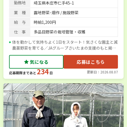
勤務地
埼玉県本庄市仁手45-1
業 種
露地野菜･畑作 / 施設野菜
給 与
時給1,200円
仕 事
多品目野菜の栽培管理・収穫
体を動かして気持ちよく1日をスタート！気さくな園主と減
農薬野菜を育てる／JAグループさいたまの支援のもと掲載
しています
気になる
応募はこちら
234
更新日：2026.08.07
応募期限まであと
日