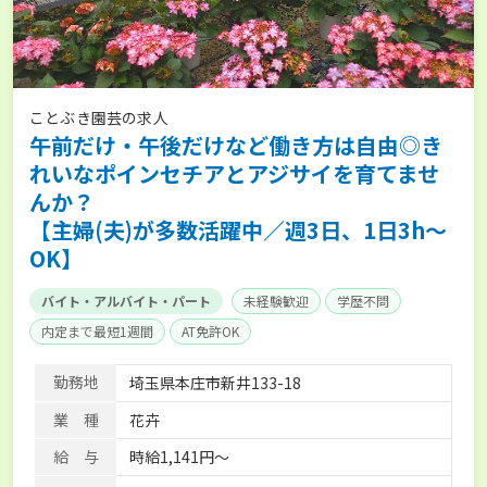
ことぶき園芸の求人
午前だけ・午後だけなど働き方は自由◎き
れいなポインセチアとアジサイを育てませ
んか？
【主婦(夫)が多数活躍中／週3日、1日3h～
OK】
バイト・アルバイト・パート
未経験歓迎
学歴不問
内定まで最短1週間
AT免許OK
勤務地
埼玉県本庄市新井133-18
業 種
花卉
給 与
時給1,141円～