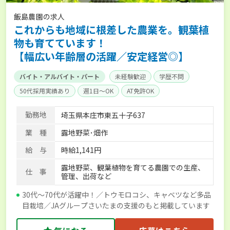
飯島農園の求人
これからも地域に根差した農業を。観葉植
物も育てています！
【幅広い年齢層の活躍／安定経営◎】
バイト・アルバイト・パート
未経験歓迎
学歴不問
50代採用実績あり
週1日～OK
AT免許OK
勤務地
埼玉県本庄市東五十子637
業 種
露地野菜･畑作
給 与
時給1,141円
露地野菜、観葉植物を育てる農園での生産、
仕 事
管理、出荷など
30代～70代が活躍中！／トウモロコシ、キャベツなど多品
目栽培／JAグループさいたまの支援のもと掲載しています