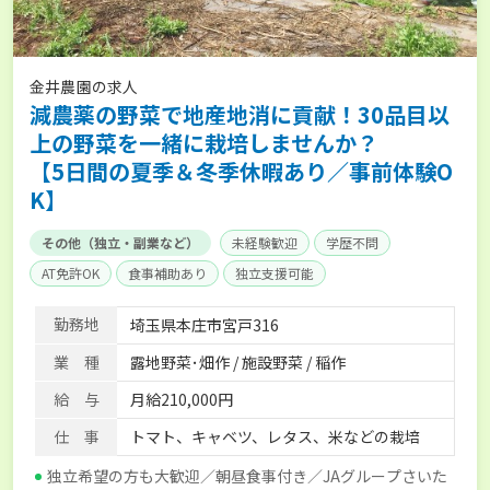
金井農園の求人
減農薬の野菜で地産地消に貢献！30品目以
上の野菜を一緒に栽培しませんか？
【5日間の夏季＆冬季休暇あり／事前体験O
K】
その他（独立・副業など）
未経験歓迎
学歴不問
AT免許OK
食事補助あり
独立支援可能
勤務地
埼玉県本庄市宮戸316
業 種
露地野菜･畑作 / 施設野菜 / 稲作
給 与
月給210,000円
仕 事
トマト、キャベツ、レタス、米などの栽培
独立希望の方も大歓迎／朝昼食事付き／JAグループさいた