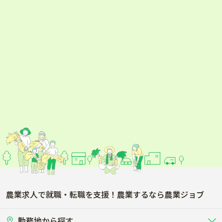
春日部市
狭山市
羽生市
鴻巣市
深谷市
上尾市
草加市
越谷市
蕨市
戸田市
入間市
朝霞市
志木市
和光市
新座市
桶川市
農業求人で就職・転職を支援！農業するなら農業ジョブ
久喜市
北本市
勤務地から探す