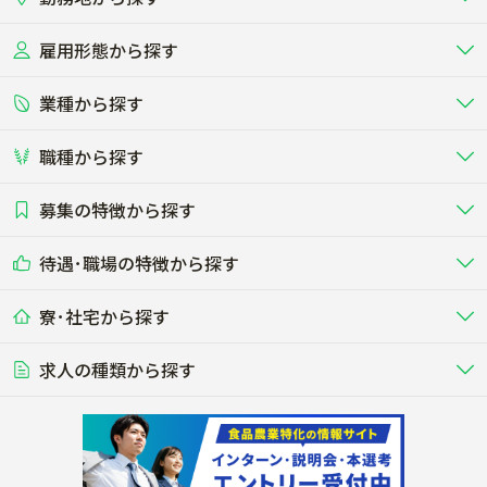
八潮市
富士見市
雇用形態から探す
北海道
東北
三郷市
蓮田市
業種から探す
正社員
バイト・アルバイト・パート
関東
北陸･甲信
坂戸市
幸手市
職種から探す
畜産（酪農･肉牛･養豚･養鶏など）
短期アルバイト
新卒（正社員･インターン）
東海
関西
鶴ヶ島市
日高市
募集の特徴から探す
農場･牧場･現場職
専門職（獣医師･人工授精師･
その他（独立・副業など）
酪農
肉牛
中国
四国
耕種（野菜･穀物･花卉･果樹など）
削蹄師etc）
乳牛を繁殖・飼育して生乳を出荷
和牛を繁殖・肥育して市場に出荷す
吉川市
ふじみ野市
待遇･職場の特徴から探す
未経験歓迎
社会人未経験歓迎
する牧場
る牧場
九州･沖縄
海外
ドライバー
接客･販売
露地野菜･畑作
施設野菜
農業関連企業
白岡市
北足立郡伊奈町
寮･社宅から探す
畑・圃場で野菜・穀物を生産
ビニールハウスで多様な野菜の生産
養豚
社会保険完備
養鶏
家賃補助制度あり
学歴不問
夫婦での応募OK
豚を繁殖・肥育して市場に出荷す
食用鶏や鶏卵を生産し出荷する養鶏
営業･企画
経理･事務
る養豚場
場
農業資材･肥料
種苗
入間郡三芳町
入間郡毛呂山町
稲作
求人の種類から探す
その他業種
果樹
単身寮あり
世帯寮あり
食事補助あり
残業月20時間以内
50代採用実績あり
週1日～OK
農場設備・肥料・飼料の生産・流
農業用の種や苗の生産・流通・販売
水田で稲を栽培し食用米を生産
果物の栽培・収穫・観光農園など
通・販売
競走馬
研究･開発
その他畜産
WEB･IT
入間郡越生町
比企郡滑川町
転職おまかせ求人
寮･社宅相談可
林業･造園
漁業･養殖
レースで活躍する馬の手入れや子馬
その他動物の畜産業（羊、ウズラな
賞与実績あり
年間休日100日以上
花卉
植物工場
週2日～OK
AT免許OK
の育成
ど）
木材の植林・伐採・加工、または
魚介類の採捕・養殖、または水産加
農業機械
流通･商社
ビニールハウスで観賞用植物の栽
環境制御された工場で野菜の生産管
その他職種
造園庭師
工場
比企郡嵐山町
比企郡小川町
農業用の機械・機材の開発・販
農産物・農産品の物流・卸し・輸出
培
理