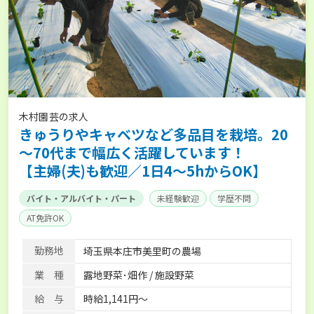
木村園芸の求人
きゅうりやキャベツなど多品目を栽培。20
～70代まで幅広く活躍しています！
【主婦(夫)も歓迎／1日4～5hからOK】
バイト・アルバイト・パート
未経験歓迎
学歴不問
AT免許OK
勤務地
埼玉県本庄市美里町の農場
業 種
露地野菜･畑作 / 施設野菜
給 与
時給1,141円～