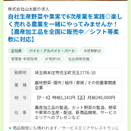
株式会社山太屋の求人
自社生産野菜や果実で6次産業を実践◎楽し
く売れる農業を一緒にやってみませんか！
【農産加工品を全国に販売中／シフト等柔
軟に対応】
正社員
バイト・アルバイト・パート
未経験歓迎
管理者･幹部採用
AT免許OK
社会保険完備
勤務地
埼玉県本庄市児玉町児玉1776-10
露地野菜･畑作 / 稲作 / 果樹 / その他農業関連
業 種
企業
給 与
【P・A】時給1,141円【正】月給240,000円
農産加工品の製造、カット野菜の製造、野菜
仕 事
や果実の生産・配送、新商品開発、サービス
エリアへのプレゼンなど
商品開発にも携われます／サービスエリアやレストランに