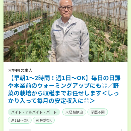
大野園の求人
【早朝1～2時間！週1日～OK】毎日の日課
や本業前のウォーミングアップにも◎／野
菜の栽培から収穫までお任せします＜しっ
かり入って毎月の安定収入に◎＞
バイト・アルバイト・パート
未経験歓迎
学歴不問
週1日～OK
AT免許OK