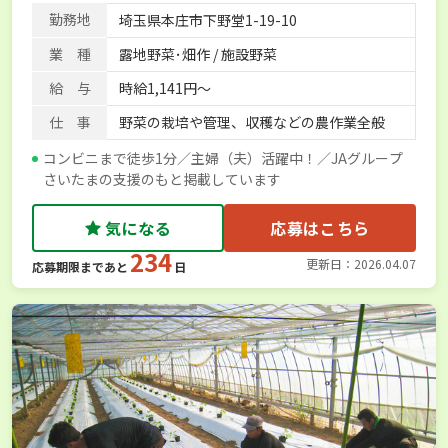
勤務地
埼玉県本庄市下野堂1-19-10
業 種
露地野菜･畑作 / 施設野菜
給 与
時給1,141円～
仕 事
野菜の栽培や管理、収穫などの農作業全般
コンビニまで徒歩1分／主婦（夫）活躍中！／JAグループ
さいたまの支援のもと掲載しています
気になる
応募はこちら
234
更新日：2026.04.07
応募期限まであと
日