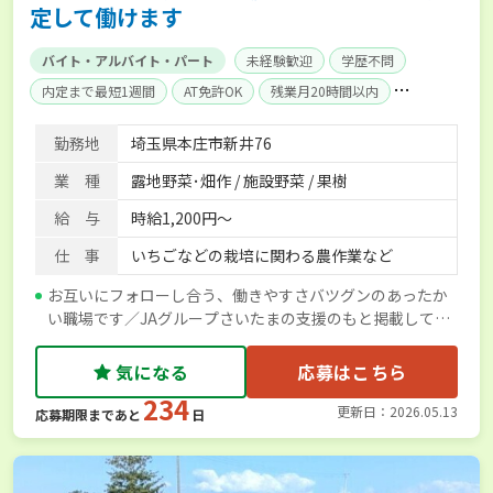
定して働けます
バイト・アルバイト・パート
未経験歓迎
学歴不問
内定まで最短1週間
AT免許OK
残業月20時間以内
賞与実績あり
独立支援可能
社会保険完備
勤務地
埼玉県本庄市新井76
業 種
露地野菜･畑作 / 施設野菜 / 果樹
給 与
時給1,200円～
仕 事
いちごなどの栽培に関わる農作業など
お互いにフォローし合う、働きやすさバツグンのあったか
い職場です／JAグループさいたまの支援のもと掲載してい
ます
気になる
応募はこちら
234
更新日：2026.05.13
応募期限まであと
日