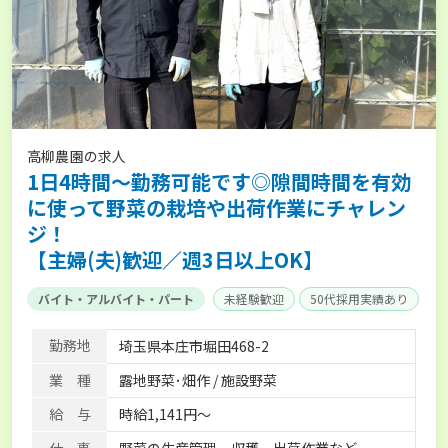
高柳農園の求人
1日4時間～勤務可能です◎隙間時間を有効
に使って野菜の栽培や出荷作業にチャレン
ジ！
【主婦(夫)歓迎／週3日以上OK】
バイト・アルバイト・パート
未経験歓迎
50代採用実績あり
勤務地
埼玉県本庄市堀田468-2
業 種
露地野菜･畑作 / 施設野菜
給 与
時給1,141円～
仕 事
野菜の生産管理、収穫、出荷作業など