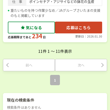
仕 事
ポインセチア・アジサイなどの鉢花の生産
重たいものを持つ作業少なめ／JAグループさいたまの支援
のもと掲載しています
気になる
応募はこちら
234
更新日：2026.01.30
応募期限まであと
日
11
件
1
〜
11
件表示
前へ
次へ
1
現在の検索条件
検索条件はありません