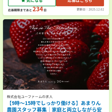
気になる
応募はこちら
234
更新日：2025.12.02
応募期限まであと
日
株式会社ユーファームの求人
【9時〜15時でしっかり働ける】あまりん
農園スタッフ募集｜家庭と両立しながら安