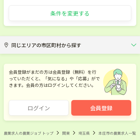
条件を変更する
同じエリアの市区町村から探す
さいたま市
川越市
会員登録がまだの方は会員登録（無料）を行
っていただくと、「気になる」や「応募」がで
熊谷市
川口市
きます。会員の方はログインしてください。
行田市
秩父市
ログイン
会員登録
所沢市
飯能市
加須市
東松山市
農業求人の農業ジョブ トップ
関東
埼玉県
本庄市の農業求人一覧