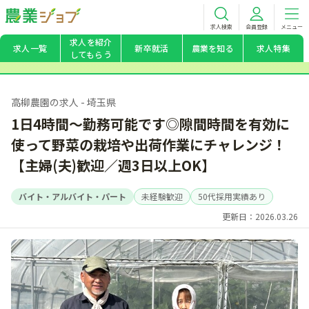
求人検索
会員登録
メニュー
求人を紹介
求人一覧
新卒就活
農業を知る
求人特集
してもらう
高柳農園の求人 - 埼玉県
1日4時間～勤務可能です◎隙間時間を有効に
使って野菜の栽培や出荷作業にチャレンジ！
【主婦(夫)歓迎／週3日以上OK】
バイト・アルバイト・パート
未経験歓迎
50代採用実績あり
更新日：2026.03.26