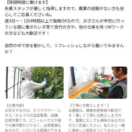
【隙間時間に働けます】
先輩スタッフが優しく指導しますので、農業の経験がない方も安
心してご応募くださいね。
週3日～・1日4時間以上で勤務OKなので、お子さんが学校に行っ
ている間に働きたい子育て世代の方や、他の仕事を持つWワーク
の方なども大歓迎です！
自然の中で体を動かして、リフレッシュしながら働いてみません
か？
【仕事内容】
【丁寧にお教えします！】
お任せするのは、カリフラワー・レ
当農園は、農業未経験者大歓迎で
タス・きゅうりの生産管理、収穫、
す！優しく丁寧にお教えしますの
出荷作業です。ビニールハウスや畑
で、農業に少しでも興味のある方は
での農作業だけでなく、出荷業務も
ぜひご応募ください。私たちと一緒
あるので、いろいろな経験ができま
に美味しい野菜をつくりませんか？