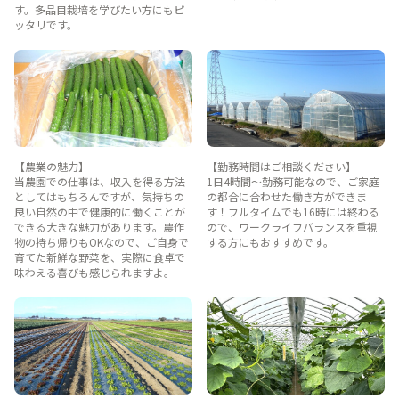
す。多品目栽培を学びたい方にもピ
ッタリです。
【農業の魅力】
【勤務時間はご相談ください】
当農園での仕事は、収入を得る方法
1日4時間～勤務可能なので、ご家庭
としてはもちろんですが、気持ちの
の都合に合わせた働き方ができま
良い自然の中で健康的に働くことが
す！フルタイムでも16時には終わる
できる大きな魅力があります。農作
ので、ワークライフバランスを重視
物の持ち帰りもOKなので、ご自身で
する方にもおすすめです。
育てた新鮮な野菜を、実際に食卓で
味わえる喜びも感じられますよ。