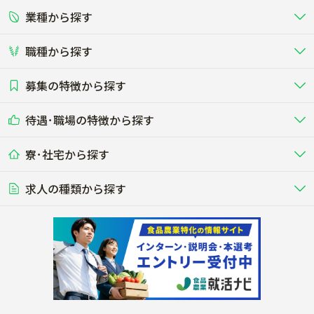
業種から探す
正社員
バイト・アルバイト・パート
関東
北陸･甲信
職種から探す
畜産（酪農･肉牛･養豚･養鶏など）
短期アルバイト
新卒（正社員･インターン）
東海
関西
募集の特徴から探す
農場･牧場･現場職
専門職（獣医師･人工授精師･
その他（独立・副業など）
酪農
肉牛
中国
四国
耕種（野菜･穀物･花卉･果樹など）
削蹄師etc）
乳牛を繁殖・飼育して生乳を出荷
和牛を繁殖・肥育して市場に出荷す
待遇･職場の特徴から探す
未経験歓迎
社会人未経験歓迎
する牧場
る牧場
九州･沖縄
海外
ドライバー
接客･販売
露地野菜･畑作
施設野菜
農業関連企業
寮･社宅から探す
畑・圃場で野菜・穀物を生産
ビニールハウスで多様な野菜の生産
養豚
社会保険完備
養鶏
家賃補助制度あり
学歴不問
夫婦での応募OK
豚を繁殖・肥育して市場に出荷す
食用鶏や鶏卵を生産し出荷する養鶏
営業･企画
経理･事務
る養豚場
場
農業資材･肥料
種苗
稲作
求人の種類から探す
その他業種
果樹
単身寮あり
世帯寮あり
食事補助あり
残業月20時間以内
50代採用実績あり
週1日～OK
農場設備・肥料・飼料の生産・流
農業用の種や苗の生産・流通・販売
水田で稲を栽培し食用米を生産
果物の栽培・収穫・観光農園など
通・販売
競走馬
研究･開発
その他畜産
WEB･IT
転職おまかせ求人
寮･社宅相談可
林業･造園
漁業･養殖
レースで活躍する馬の手入れや子馬
その他動物の畜産業（羊、ウズラな
賞与実績あり
年間休日100日以上
花卉
植物工場
週2日～OK
AT免許OK
の育成
ど）
木材の植林・伐採・加工、または
魚介類の採捕・養殖、または水産加
農業機械
流通･商社
ビニールハウスで観賞用植物の栽
環境制御された工場で野菜の生産管
その他職種
造園庭師
工場
農業用の機械・機材の開発・販
農産物・農産品の物流・卸し・輸出
培
理
経験者優遇
独立支援可能
売・リース
入
内定まで最短1週間
管理者･幹部採用
製造･加工･販売
福祉
産休･育休取得実績あり