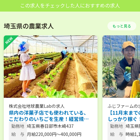
この求人をチェックした人におすすめの求人
埼玉県の農業求人
もっと見る
株式会社地球農業Lab
の求人
ふじファーム
の
県内の洋菓子店でも使われている、
【11月末まで
こだわりのいちごを生産！経営規模
しっかり稼ぐ
を拡大中です。 【通勤手当あり／農
朝から働くピ
勤務地
埼玉県春日部市木崎437
勤務地
埼玉県
産物持ち帰りOK】
談可／未経験
給 与
月給220,000円～400,000円
給 与
時給1,