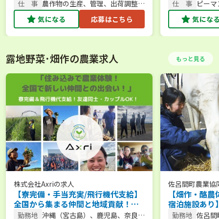
仕 事
農作物の生産、管理、出荷調整、
仕 事
ピーマ
販売など
業全般
気になる
応募はこちら
気にな
露地野菜･畑作の農業求人
もっと見る
株式会社Axri
の求人
佐呂間町農業協
【寮完備・手当充実/飛行機代支給】
【畑作・酪農
全国から集まる仲間と地域貢献！農
宿泊施設あり
繁期をサポートする短期アルバイト
体験から新規
勤務地
沖縄（宮古島）、鹿児島、奈良、
勤務地
佐呂間