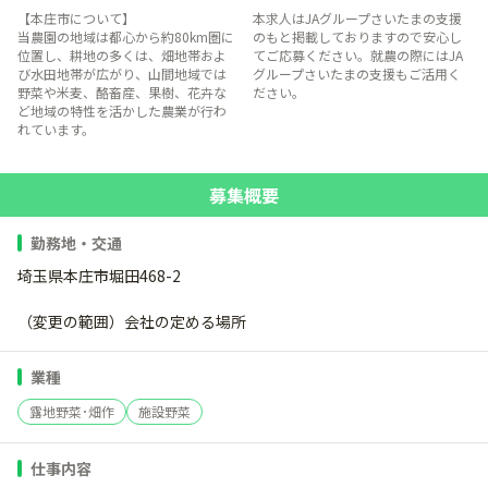
【本庄市について】
本求人はJAグループさいたまの支援
当農園の地域は都心から約80km圏に
のもと掲載しておりますので安心し
位置し、耕地の多くは、畑地帯およ
てご応募ください。就農の際にはJA
び水田地帯が広がり、山間地域では
グループさいたまの支援もご活用く
野菜や米麦、酪畜産、果樹、花卉な
ださい。
ど地域の特性を活かした農業が行わ
れています。
募集概要
勤務地・交通
埼玉県本庄市堀田468-2
（変更の範囲）会社の定める場所
業種
露地野菜･畑作
施設野菜
仕事内容