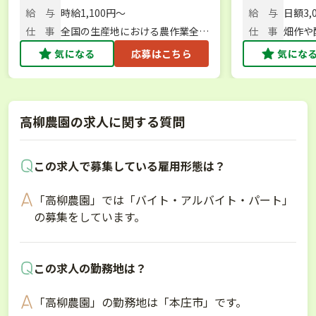
を大募集！／大型特殊・フォークリ
スで始められ
北海道など
給 与
時給1,100円〜
給 与
日額3,
フト免許保有者、大歓迎！
仕 事
全国の生産地における農作業全般
仕 事
畑作や
／農作業・スタッフ管理
気になる
応募はこちら
気にな
高柳農園の求人に関する質問
この求人で募集している雇用形態は？
「高柳農園」では「バイト・アルバイト・パート」
の募集をしています。
この求人の勤務地は？
「高柳農園」の勤務地は「本庄市」です。