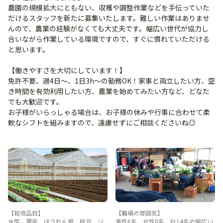
農園の規模拡大にともない、収穫や調整作業などを手伝っていた
だけるスタッフを新たに募集いたします。難しい作業はありませ
んので、農業の経験がなくても大丈夫です。幅広い世代が協力し
合いながら作業している環境ですので、すぐに慣れていただける
と思います。
【働きやすさを大切にしています！】
免許不要、週4日～、1日3h～の勤務OK！家事と両立したい方、空
き時間を有効利用したい方、農業を始めてみたい方など、どなた
でも大歓迎です。
お子様がいらっしゃる場合は、お子様の休みや行事に合わせて柔
軟なシフトを組みますので、遠慮せずにご相談くださいね◎
【栽培品目】
【職場の雰囲気】
水菜、里芋、ほうれん草、枝豆、ジ
男性6名、女性8名、計14名の幅広い