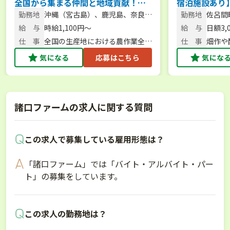
全国から集まる仲間と地域貢献！農
宿泊施設あり
繁期をサポートする短期アルバイト
体験から新規
勤務地
沖縄（宮古島）、鹿児島、奈良、
勤務地
佐呂間
を大募集！／大型特殊・フォークリ
スで始められ
北海道など
給 与
時給1,100円〜
給 与
日額3,
フト免許保有者、大歓迎！
仕 事
全国の生産地における農作業全般
仕 事
畑作や
／農作業・スタッフ管理
気になる
応募はこちら
気にな
諸口ファームの求人に関する質問
この求人で募集している雇用形態は？
「諸口ファーム」では「バイト・アルバイト・パー
ト」の募集をしています。
この求人の勤務地は？