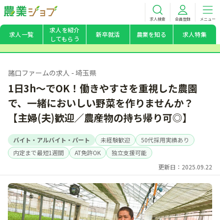
求人検索
会員登録
メニュー
求人を紹介
求人一覧
新卒就活
農業を知る
求人特集
してもらう
諸口ファームの求人 - 埼玉県
1日3h～でOK！働きやすさを重視した農園
で、一緒においしい野菜を作りませんか？
【主婦(夫)歓迎／農産物の持ち帰り可◎】
バイト・アルバイト・パート
未経験歓迎
50代採用実績あり
内定まで最短1週間
AT免許OK
独立支援可能
更新日：2025.09.22