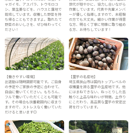
ャガイモ、アスパラ、トウモロコ
世代が穏やかに、協力し合いながら
シ、葉生姜などを、ハウスと露地で
作業しています。代表や先輩メンバ
栽培しています。収穫した野菜を持
ーが優しく指導しますので、未経験
ち帰ることもできますよ。取れたて
の方でも大丈夫。細かい作業が得意
野菜のおいしさを、ぜひ味わってく
な方、明るく丁寧に物事に取り組め
ださい！
る方、お待ちしています！
【働きやすい環境】
【里芋の名産地】
出退勤は随時調節可能です。ご自身
埼玉県狭山市は国内トップレベルの
の予定やご家族の予定に合わせて、
収穫量を誇る里芋の生産地です。他
自由に働いてください。もちろん、
にはまねできない、ねっとりした舌
フルで働いていただくことも可能で
触りと上品な味わいが特徴。土作り
す。その場合も扶養範囲内に収まり
にこだわり、高品質な里芋の安定出
ますので、ストレスなく働いていた
荷を行っています。
だけると思います◎