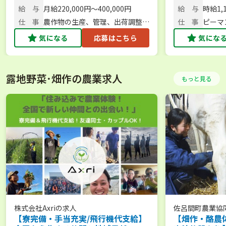
産物持ち帰りOK】
談可／未経験
給 与
月給220,000円～400,000円
給 与
時給1,
仕 事
農作物の生産、管理、出荷調整、
仕 事
ピーマ
販売など
業全般
気になる
応募はこちら
気にな
露地野菜･畑作の農業求人
もっと見る
株式会社Axri
の求人
佐呂間町農業協
【寮完備・手当充実/飛行機代支給】
【畑作・酪農