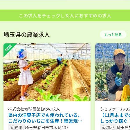
この求人をチェックした人におすすめの求人
埼玉県の農業求人
もっと見る
株式会社地球農業Lab
の求人
ふじファーム
の
県内の洋菓子店でも使われている、
【11月末まで
こだわりのいちごを生産！経営規模
しっかり稼ぐ
を拡大中です。 【通勤手当あり／農
朝から働くピ
勤務地
埼玉県春日部市木崎437
勤務地
埼玉県