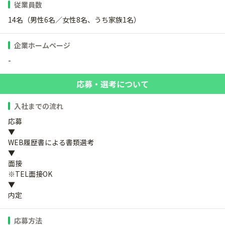
従業員数
14名（男性6名／女性8名、うち家族1名）
企業ホームページ
-
応募・選考について
入社までの流れ
応募
▼
WEB履歴書による書類選考
▼
面接
※TEL面接OK
▼
内定
応募方法