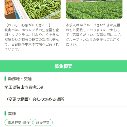
【おいしい野菜がたくさん！】
本求人はJAグループさいたまの支援
狭山市は、ホウレン草の生産量も全
のもと掲載しておりますので安心し
国トップクラス。甘みやこくを含ん
てご応募ください。就農の際にはJA
だ味わいが特長の枝豆の栽培も盛ん
グループさいたまの支援もご活用く
で、首都圏や中京の市場へ出荷され
ださい。
ています。
募集概要
勤務地・交通
埼玉県狭山市青柳559
（変更の範囲）会社の定める場所
業種
露地野菜･畑作
施設野菜