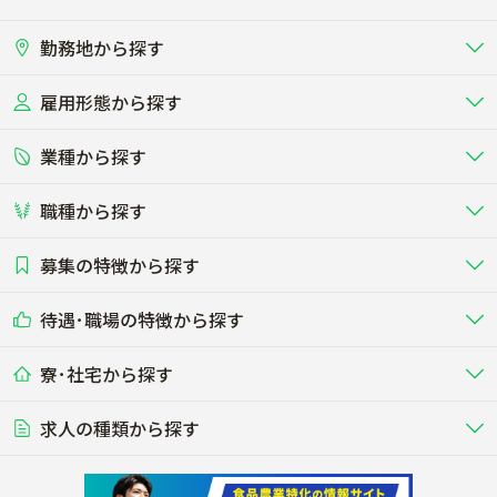
勤務地から探す
雇用形態から探す
北海道
東北
業種から探す
正社員
バイト・アルバイト・パート
関東
北陸･甲信
職種から探す
畜産（酪農･肉牛･養豚･養鶏など）
短期アルバイト
新卒（正社員･インターン）
東海
関西
募集の特徴から探す
農場･牧場･現場職
専門職（獣医師･人工授精師･
その他（独立・副業など）
酪農
肉牛
中国
四国
耕種（野菜･穀物･花卉･果樹など）
削蹄師etc）
乳牛を繁殖・飼育して生乳を出荷
和牛を繁殖・肥育して市場に出荷す
待遇･職場の特徴から探す
未経験歓迎
社会人未経験歓迎
する牧場
る牧場
九州･沖縄
海外
ドライバー
接客･販売
露地野菜･畑作
施設野菜
農業関連企業
寮･社宅から探す
畑・圃場で野菜・穀物を生産
ビニールハウスで多様な野菜の生産
養豚
社会保険完備
養鶏
家賃補助制度あり
学歴不問
夫婦での応募OK
豚を繁殖・肥育して市場に出荷す
食用鶏や鶏卵を生産し出荷する養鶏
営業･企画
経理･事務
る養豚場
場
農業資材･肥料
種苗
稲作
求人の種類から探す
その他業種
果樹
単身寮あり
世帯寮あり
食事補助あり
残業月20時間以内
50代採用実績あり
週1日～OK
農場設備・肥料・飼料の生産・流
農業用の種や苗の生産・流通・販売
水田で稲を栽培し食用米を生産
果物の栽培・収穫・観光農園など
通・販売
競走馬
研究･開発
その他畜産
WEB･IT
転職おまかせ求人
寮･社宅相談可
林業･造園
漁業･養殖
レースで活躍する馬の手入れや子馬
その他動物の畜産業（羊、ウズラな
賞与実績あり
年間休日100日以上