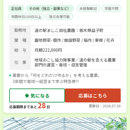
正社員
その他（独立・副業など）
未経験歓迎
学歴不問
年間休日100日以上
独立支援可能
勤務地
道の駅ましこ自社農園：栃木県益子町
業 種
露地野菜･畑作 / 施設野菜 / 稲作 / 果樹 / 花卉
給 与
月額222,000円
地域おこし協力隊事業／道の駅を支える農業
仕 事
部門の運営・栽培・収支管理
需要から「何をどれだけ作るか」を考える農業。
3年間で栽培～経営まで学ぶ特急券?!
気になる
応募はこちら
28
更新日：2026.07.30
応募期限まであと
日