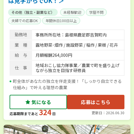
は見学からでOK！＞
その他（独立・副業など）
未経験歓迎
学歴不問
夫婦での応募OK
年間休日100日以上
勤務地
事務所所在地：島根県鹿足郡吉賀町内
業 種
露地野菜･畑作 / 施設野菜 / 稲作 / 果樹 / 花卉
給 与
月額報酬264,000円
地域おこし協力隊事業／農業で町を盛り上げ
仕 事
ながら独立を目指す研修員
町全体があなたの独立を伴走支援！「しっかり自立できる
仕組み」で叶える理想の農業
気になる
応募はこちら
324
更新日：2026.06.30
応募期限まであと
日