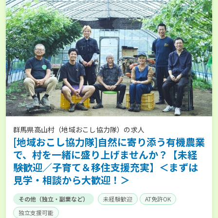
群馬県高山村（地域おこし協力隊）の求人
[地域おこし協力隊]自然に寄り添う有機農業
で、村を一緒に盛り上げませんか？【未経
験歓迎／子育て＆移住支援充実】＜まずは
見学・相談から大歓迎！＞
その他（独立・副業など）
未経験歓迎
AT免許OK
独立支援可能