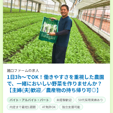
諸口ファームの求人
1日3h～でOK！働きやすさを重視した農園
で、一緒においしい野菜を作りませんか？
【主婦(夫)歓迎／農産物の持ち帰り可◎】
バイト・アルバイト・パート
未経験歓迎
50代採用実績あり
内定まで最短1週間
AT免許OK
独立支援可能