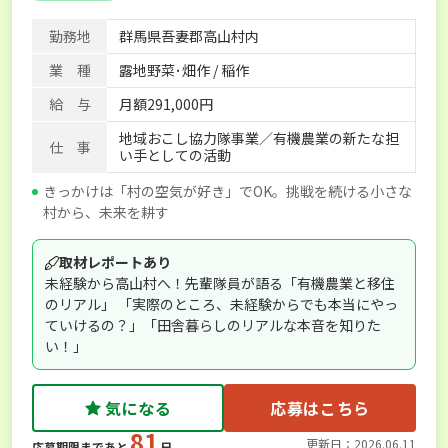
勤務地
群馬県吾妻郡高山村内
業 種
露地野菜･畑作 / 稲作
給 与
月額291,000円
地域おこし協力隊事業／有機農業の新たな担
仕 事
い手としての活動
きっかけは「村の空気が好き」でOK。挑戦を続ける小さな
村から、未来を耕す
取材レポートあり
未経験から高山村へ！先輩隊員が語る「有機農業と移住
のリアル」 「実際のところ、未経験からでも本当にやっ
ていけるの？」「田舎暮らしのリアルな本音を知りた
い！」
気になる
応募はこちら
81
更新日：2026.06.11
応募期限まであと
日