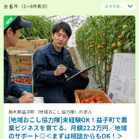
6
全
件 （1〜6件表示）
おすすめ...
NEW
栃木県益子町（地域おこし協力隊）の求人
[地域おこし協力隊]未経験OK！益子町で農
業ビジネスを育てる。月額22.2万円／地域
のサポート◎＜まずは相談からもOK！＞