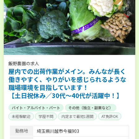
飯野農園の求人
屋内での出荷作業がメイン。みんなが長く
働きやすく、やりがいを感じられるような
職場環境を目指しています！
【土日祝休み／30代～40代が活躍中！】
バイト・アルバイト・パート
その他（独立・副業など）
未経験歓迎
学歴不問
内定まで最短1週間
AT免許OK
勤務地
埼玉県川越市今福903