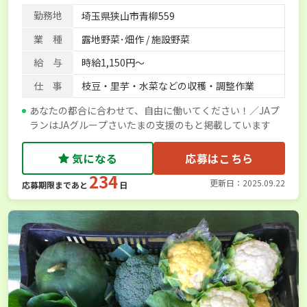
勤務地
埼玉県狭山市青柳559
業 種
露地野菜･畑作 / 施設野菜
給 与
時給1,150円～
仕 事
枝豆・里芋・水菜などの収穫・調整作業
あなたの都合に合わせて、自由に働いてください！／JAプ
ランはJAグループさいたまの支援のもと掲載しています
気になる
応募はこちら
234
更新日：2025.09.22
応募期限まであと
日