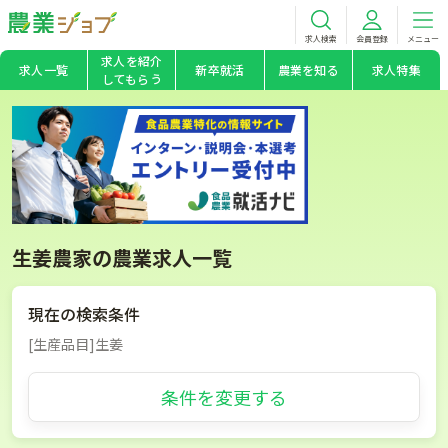
求人検索
会員登録
メニュー
求人を紹介
求人一覧
新卒就活
農業を知る
求人特集
してもらう
生姜農家の農業求人一覧
現在の検索条件
[生産品目]生姜
条件を変更する