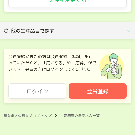
他の生産品目で探す
いちご
ブルーベリー
会員登録がまだの方は会員登録（無料）を行
っていただくと、「気になる」や「応募」がで
さくらんぼ
ぶどう
きます。会員の方はログインしてください。
いちじく
りんご
ログイン
会員登録
梨
みかん
レモン
梅
農業求人の農業ジョブ トップ
生姜農家の農業求人一覧
柿
キウイ