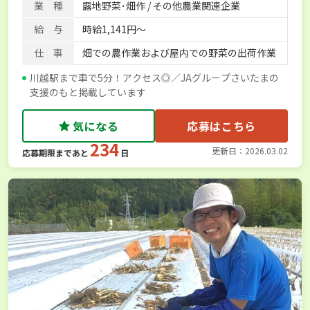
業 種
露地野菜･畑作 / その他農業関連企業
給 与
時給1,141円～
仕 事
畑での農作業および屋内での野菜の出荷作業
川越駅まで車で5分！アクセス◎／JAグループさいたまの
支援のもと掲載しています
気になる
応募はこちら
234
更新日：2026.03.02
応募期限まであと
日