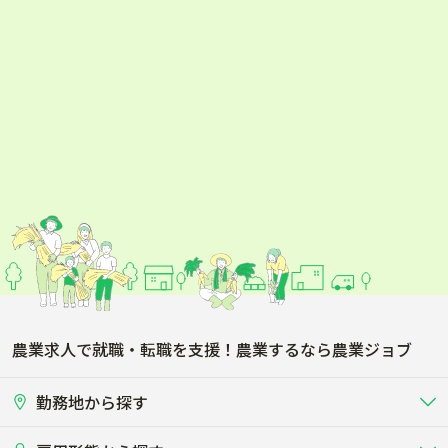
桃
メロン
スイカ
パイナップル
マンゴー
栗
トマト
きゅうり
ナス
ピーマン
アボカド
かぼちゃ
キャベツ
ハーブ
農業求人で就職・転職を支援！農業するなら農業ジョブ
ネギ
ニラ
勤務地から探す
ブロッコリー
レタス