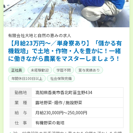
有限会社大地と自然の恵みの求人
【月給23万円～／単身寮あり】「儲かる有
機栽培」で土地・作物・人を豊かに！一緒
に働きながら農業をマスターしましょう！
正社員
未経験歓迎
学歴不問
賞与実績あり
年間休日100日以上
社会保険完備
勤務地
高知県香美市香北町韮生野434
業 種
露地野菜･畑作 / 施設野菜
給 与
月給230,000円〜250,000円
仕 事
有機野菜の栽培