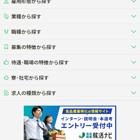
雇用形態から探す
北海道
東北
ほうれん草
小松菜
業種から探す
正社員
バイト・アルバイト・パート
関東
北陸･甲信
大根
玉ねぎ
職種から探す
畜産（酪農･肉牛･養豚･養鶏など）
短期アルバイト
新卒（正社員･インターン）
東海
関西
白菜
わさび
募集の特徴から探す
農場･牧場･現場職
専門職（獣医師･人工授精師･
その他（独立・副業など）
酪農
肉牛
中国
四国
耕種（野菜･穀物･花卉･果樹など）
削蹄師etc）
乳牛を繁殖・飼育して生乳を出荷
和牛を繁殖・肥育して市場に出荷す
さつまいも
じゃがいも
待遇･職場の特徴から探す
未経験歓迎
社会人未経験歓迎
する牧場
る牧場
九州･沖縄
海外
ドライバー
接客･販売
露地野菜･畑作
施設野菜
農業関連企業
にんじん
カブ
寮･社宅から探す
畑・圃場で野菜・穀物を生産
ビニールハウスで多様な野菜の生産
養豚
社会保険完備
養鶏
家賃補助制度あり
学歴不問
夫婦での応募OK
豚を繁殖・肥育して市場に出荷す
食用鶏や鶏卵を生産し出荷する養鶏
営業･企画
経理･事務
る養豚場
場
農業資材･肥料
種苗
ごぼう
レンコン
稲作
求人の種類から探す
その他業種
果樹
単身寮あり
世帯寮あり
食事補助あり
残業月20時間以内
50代採用実績あり
週1日～OK
農場設備・肥料・飼料の生産・流
農業用の種や苗の生産・流通・販売
水田で稲を栽培し食用米を生産
果物の栽培・収穫・観光農園など
通・販売
競走馬
研究･開発
その他畜産
WEB･IT
きのこ
枝豆
転職おまかせ求人
寮･社宅相談可
林業･造園
漁業･養殖
レースで活躍する馬の手入れや子馬
その他動物の畜産業（羊、ウズラな
賞与実績あり
年間休日100日以上
花卉
植物工場
週2日～OK
AT免許OK
の育成
ど）
木材の植林・伐採・加工、または
魚介類の採捕・養殖、または水産加
農業機械
流通･商社
ビニールハウスで観賞用植物の栽
環境制御された工場で野菜の生産管
その他職種
造園庭師
工場
大豆
落花生
農業用の機械・機材の開発・販
農産物・農産品の物流・卸し・輸出
培
理
経験者優遇
独立支援可能
売・リース
入
内定まで最短1週間
管理者･幹部採用