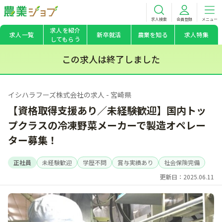
求人検索
会員登録
メニュー
求人を紹介
求人一覧
新卒就活
農業を知る
求人特集
してもらう
この求人は終了しました
イシハラフーズ株式会社の求人 - 宮崎県
【資格取得支援あり／未経験歓迎】国内トッ
プクラスの冷凍野菜メーカーで製造オペレー
ター募集！
正社員
未経験歓迎
学歴不問
賞与実績あり
社会保険完備
更新日：2025.06.11