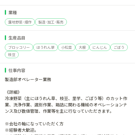
業種
露地野菜･畑作
製造･加工･販売
生産品目
ブロッコリー
ほうれん草
小松菜
大根
にんじん
ごぼう
枝豆
仕事内容
製造部オペレーター業務
《詳細》
冷凍野菜（主にほうれん草、枝豆、里芋、ごぼう等）のカット作
業、洗浄作業、選別作業、箱詰に関わる機械のオペレーションナ
ンス及び数値管理、作業等を主に行なっていただきます。
※会社の軸になっていただく方
※経験者大歓迎。