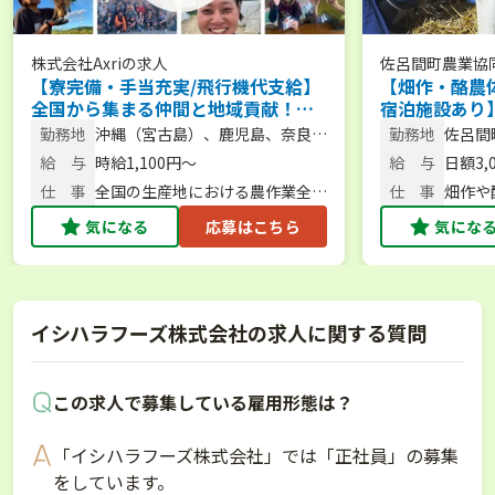
株式会社Axri
の求人
佐呂間町農業協
【寮完備・手当充実/飛行機代支給】
【畑作・酪農
全国から集まる仲間と地域貢献！農
宿泊施設あり
繁期をサポートする短期アルバイト
体験から新規
勤務地
沖縄（宮古島）、鹿児島、奈良、
勤務地
佐呂間
を大募集！／大型特殊・フォークリ
スで始められ
北海道など
給 与
時給1,100円〜
給 与
日額3,
フト免許保有者、大歓迎！
仕 事
全国の生産地における農作業全般
仕 事
畑作や
／農作業・スタッフ管理
気になる
応募はこちら
気にな
イシハラフーズ株式会社の求人に関する質問
この求人で募集している雇用形態は？
「イシハラフーズ株式会社」では「正社員」の募集
をしています。