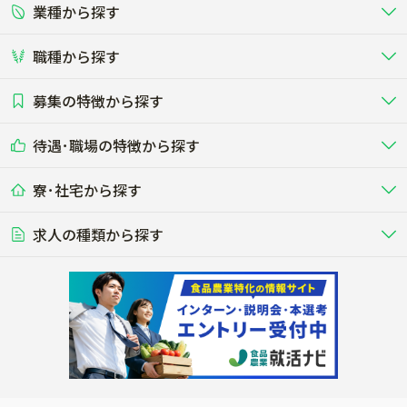
業種から探す
正社員
バイト・アルバイト・パート
関東
北陸･甲信
職種から探す
畜産（酪農･肉牛･養豚･養鶏など）
短期アルバイト
新卒（正社員･インターン）
東海
関西
募集の特徴から探す
農場･牧場･現場職
専門職（獣医師･人工授精師･
その他（独立・副業など）
酪農
肉牛
中国
四国
耕種（野菜･穀物･花卉･果樹など）
削蹄師etc）
乳牛を繁殖・飼育して生乳を出荷
和牛を繁殖・肥育して市場に出荷す
待遇･職場の特徴から探す
未経験歓迎
社会人未経験歓迎
する牧場
る牧場
九州･沖縄
海外
ドライバー
接客･販売
露地野菜･畑作
施設野菜
農業関連企業
寮･社宅から探す
畑・圃場で野菜・穀物を生産
ビニールハウスで多様な野菜の生産
養豚
社会保険完備
養鶏
家賃補助制度あり
学歴不問
夫婦での応募OK
豚を繁殖・肥育して市場に出荷す
食用鶏や鶏卵を生産し出荷する養鶏
営業･企画
経理･事務
る養豚場
場
農業資材･肥料
種苗
稲作
求人の種類から探す
その他業種
果樹
単身寮あり
世帯寮あり
食事補助あり
残業月20時間以内
50代採用実績あり
週1日～OK
農場設備・肥料・飼料の生産・流
農業用の種や苗の生産・流通・販売
水田で稲を栽培し食用米を生産
果物の栽培・収穫・観光農園など
通・販売
競走馬
研究･開発
その他畜産
WEB･IT
転職おまかせ求人
寮･社宅相談可
林業･造園
漁業･養殖
レースで活躍する馬の手入れや子馬
その他動物の畜産業（羊、ウズラな
賞与実績あり
年間休日100日以上
花卉
植物工場
週2日～OK
AT免許OK
の育成
ど）
木材の植林・伐採・加工、または
魚介類の採捕・養殖、または水産加
農業機械
流通･商社
ビニールハウスで観賞用植物の栽
環境制御された工場で野菜の生産管
その他職種
造園庭師
工場
農業用の機械・機材の開発・販
農産物・農産品の物流・卸し・輸出
培
理
経験者優遇
独立支援可能
売・リース
入
内定まで最短1週間
管理者･幹部採用
製造･加工･販売
福祉
産休･育休取得実績あり
農産物から食品を製造・加工・販
福祉事業と農業生産を連携させたビ