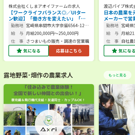
株式会社くしまアオイファーム
の求人
渡辺パイプ株式
【ワークライフバランス◎／UIター
日本の農業を
ン歓迎】「働き方を変えたい」「営
メーカーで営
業の経験を磨きたい方」必見！販路
【年間休日12
勤務地
宮崎県串間市大字奈留6564-12
勤務地
宮崎県
開拓をするさつまいも営業（営業職
（本社）
給 与
月給200,000円～250,000円
給 与
月給211
／宮崎勤務）
仕 事
さつまいもの販売・調達の営業職
仕 事
自社農
連商材
気になる
応募はこちら
気にな
露地野菜･畑作の農業求人
もっと見る