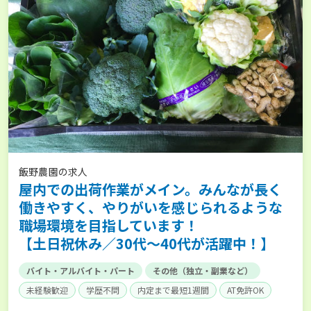
飯野農園の求人
屋内での出荷作業がメイン。みんなが長く
働きやすく、やりがいを感じられるような
職場環境を目指しています！
【土日祝休み／30代～40代が活躍中！】
バイト・アルバイト・パート
その他（独立・副業など）
未経験歓迎
学歴不問
内定まで最短1週間
AT免許OK