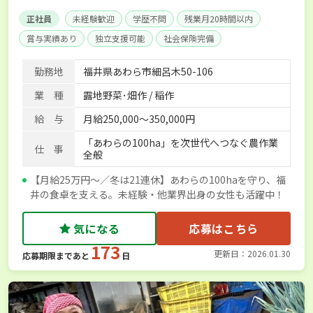
正社員
未経験歓迎
学歴不問
残業月20時間以内
賞与実績あり
独立支援可能
社会保険完備
勤務地
福井県あわら市細呂木50-106
業 種
露地野菜･畑作 / 稲作
給 与
月給250,000～350,000円
「あわらの100ha」を次世代へつなぐ農作業
仕 事
全般
【月給25万円〜／冬は21連休】あわらの100haを守り、福
井の食卓を支える。未経験・他業界出身の女性も活躍中！
気になる
応募はこちら
173
更新日：2026.01.30
応募期限まであと
日