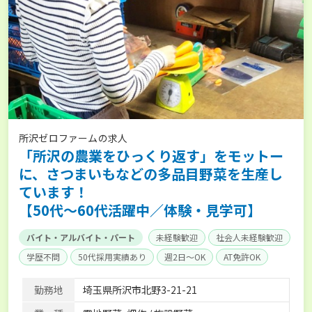
所沢ゼロファームの求人
「所沢の農業をひっくり返す」をモットー
に、さつまいもなどの多品目野菜を生産し
ています！
【50代～60代活躍中／体験・見学可】
バイト・アルバイト・パート
未経験歓迎
社会人未経験歓迎
学歴不問
50代採用実績あり
週2日～OK
AT免許OK
勤務地
埼玉県所沢市北野3-21-21