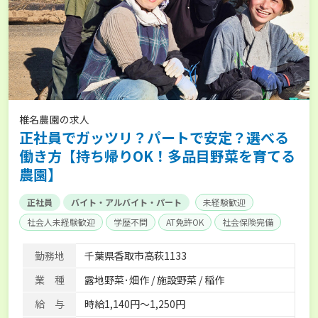
椎名農園の求人
正社員でガッツリ？パートで安定？選べる
働き方【持ち帰りOK！多品目野菜を育てる
農園】
正社員
バイト・アルバイト・パート
未経験歓迎
社会人未経験歓迎
学歴不問
AT免許OK
社会保険完備
勤務地
千葉県香取市高萩1133
業 種
露地野菜･畑作 / 施設野菜 / 稲作
給 与
時給1,140円～1,250円