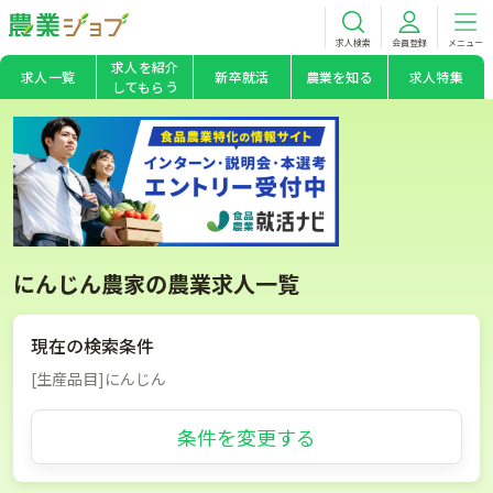
求人検索
会員登録
メニュー
求人を紹介
求人一覧
新卒就活
農業を知る
求人特集
してもらう
にんじん農家の農業求人一覧
現在の検索条件
[生産品目]にんじん
条件を変更する