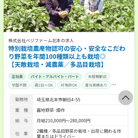
株式会社ベジファーム北本の求人
特別栽培農産物認可の安心・安全なこだわ
り野菜を年間100種類以上も栽培◎
【天敵栽培・減農薬／多品目栽培】
正社員
バイト・アルバイト・パート
未経験歓迎
学歴不問
週1日～OK
AT免許OK
賞与実績あり
社会保険完備
勤務地
埼玉県北本市朝日4-55
業 種
露地野菜･畑作
給 与
月給210,000円～280,000円
2職種／多品目野菜の栽培・出荷に関わる作
仕 事
業またはドライバー