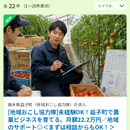
22
全
件 （1〜20件表示）
おすすめ...
NEW
栃木県益子町（地域おこし協力隊）の求人
[地域おこし協力隊]未経験OK！益子町で農
業ビジネスを育てる。月額22.2万円／地域
のサポート◎＜まずは相談からもOK！＞