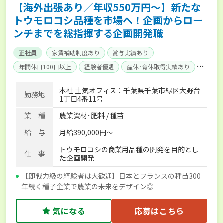
【海外出張あり／年収550万円～】新たな
トウモロコシ品種を市場へ！企画からロー
ンチまでを総指揮する企画開発職
正社員
家賃補助制度あり
賞与実績あり
年間休日100日以上
経験者優遇
産休･育休取得実績あり
社会保険完備
本社 土気オフィス：千葉県千葉市緑区大野台
勤務地
1丁目4番11号
業 種
農業資材･肥料 / 種苗
給 与
月給390,000円～
トウモロコシの商業用品種の開発を目的とし
仕 事
た企画開発
【即戦力級の経験者は大歓迎】日本とフランスの種苗300
年続く種子企業で農業の未来をデザイン◎
気になる
応募はこちら