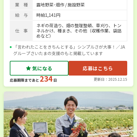
業 種
露地野菜･畑作 / 施設野菜
給 与
時給1,141円
ネギの荷造り、畑の整理整頓、草刈り、トン
仕 事
ネルかけ、種まき、その他（収穫作業、袋詰
めなど）
「言われたことをきちんとする」シンプルさが大事！／JA
グループさいたまの支援のもと掲載しています
気になる
応募はこちら
234
更新日：2025.12.15
応募期限まであと
日