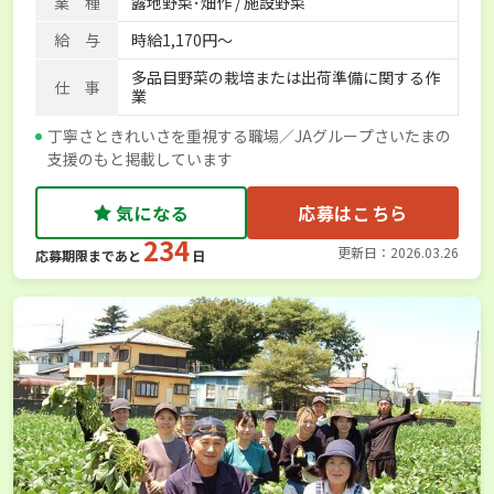
業 種
露地野菜･畑作 / 施設野菜
給 与
時給1,170円～
多品目野菜の栽培または出荷準備に関する作
仕 事
業
丁寧さときれいさを重視する職場／JAグループさいたまの
支援のもと掲載しています
気になる
応募はこちら
234
更新日：2026.03.26
応募期限まであと
日