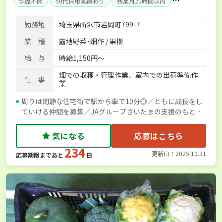
学歴不問
50代採用実績あり
残業月20時間以内
独立支援可能
産休･育休取得実績あり
勤務地
埼玉県所沢市岩岡町799-7
業 種
露地野菜･畑作 / 果樹
給 与
時給1,150円～
畑での収穫・管理作業、室内での出荷準備作
仕 事
業
周りは閑静な住宅街で駅から車で10分◎／ともに成長をし
ていける仲間を募集／JAグループさいたまの支援のもと掲
載しています
気になる
応募はこちら
234
更新日：2025.10.31
応募期限まであと
日