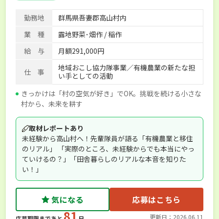
勤務地
群馬県吾妻郡高山村内
業 種
露地野菜･畑作 / 稲作
給 与
月額291,000円
地域おこし協力隊事業／有機農業の新たな担
仕 事
い手としての活動
きっかけは「村の空気が好き」でOK。挑戦を続ける小さな
村から、未来を耕す
取材レポートあり
未経験から高山村へ！先輩隊員が語る「有機農業と移住
のリアル」 「実際のところ、未経験からでも本当にやっ
ていけるの？」「田舎暮らしのリアルな本音を知りた
い！」
気になる
応募はこちら
81
更新日：2026.06.11
応募期限まであと
日