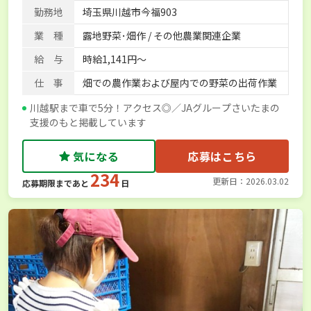
勤務地
埼玉県川越市今福903
業 種
露地野菜･畑作 / その他農業関連企業
給 与
時給1,141円～
仕 事
畑での農作業および屋内での野菜の出荷作業
川越駅まで車で5分！アクセス◎／JAグループさいたまの
支援のもと掲載しています
気になる
応募はこちら
234
更新日：2026.03.02
応募期限まであと
日