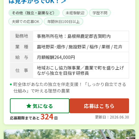
は見学からでOK！＞
その他（独立・副業など）
未経験歓迎
学歴不問
夫婦での応募OK
年間休日100日以上
勤務地
事務所所在地：島根県鹿足郡吉賀町内
業 種
露地野菜･畑作 / 施設野菜 / 稲作 / 果樹 / 花卉
給 与
月額報酬264,000円
地域おこし協力隊事業／農業で町を盛り上げ
仕 事
ながら独立を目指す研修員
町全体があなたの独立を伴走支援！「しっかり自立できる
仕組み」で叶える理想の農業
気になる
応募はこちら
324
更新日：2026.06.30
応募期限まであと
日