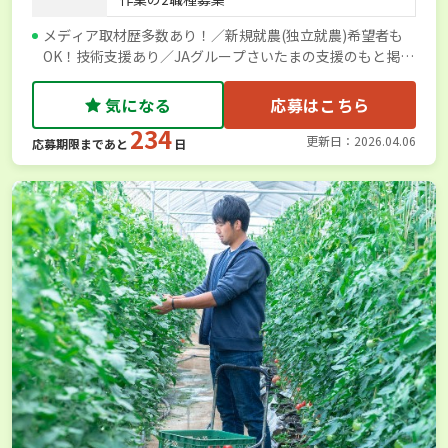
メディア取材歴多数あり！／新規就農(独立就農)希望者も
OK！技術支援あり／JAグループさいたまの支援のもと掲載
しています
気になる
応募はこちら
234
更新日：2026.04.06
応募期限まであと
日