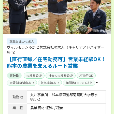
転職おまかせ求人
ヴィルモランみかど株式会社の求人（キャリアアドバイザー
経由）
【直行直帰／在宅勤務可】営業未経験OK！
熊本の農業を支えるルート営業
正社員
未経験歓迎
社会人未経験歓迎
AT免許OK
家賃補助制度あり
賞与実績あり
年間休日100日以上
経験者優遇
産休･育休取得実績あり
社会保険完備
九州事業所：熊本県菊池郡菊陽町大字原水
勤務地
885-2
業 種
農業資材･肥料 / 種苗