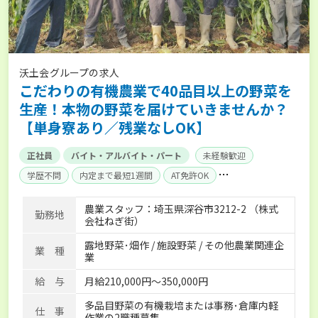
沃土会グループの求人
こだわりの有機農業で40品目以上の野菜を
生産！本物の野菜を届けていきませんか？
【単身寮あり／残業なしOK】
正社員
バイト・アルバイト・パート
未経験歓迎
学歴不問
内定まで最短1週間
AT免許OK
残業月20時間以内
独立支援可能
社会保険完備
農業スタッフ：埼玉県深谷市3212-2 （株式
勤務地
単身寮あり
会社ねぎ街）
露地野菜･畑作 / 施設野菜 / その他農業関連企
業 種
業
給 与
月給210,000円～350,000円
多品目野菜の有機栽培または事務･倉庫内軽
仕 事
作業の2職種募集