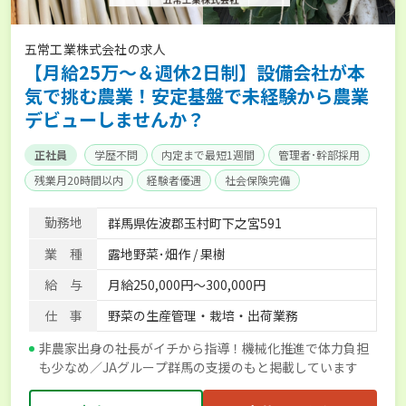
五常工業株式会社の求人
【月給25万〜＆週休2日制】設備会社が本
気で挑む農業！安定基盤で未経験から農業
デビューしませんか？
正社員
学歴不問
内定まで最短1週間
管理者･幹部採用
残業月20時間以内
経験者優遇
社会保険完備
勤務地
群馬県佐波郡玉村町下之宮591
業 種
露地野菜･畑作 / 果樹
給 与
月給250,000円～300,000円
仕 事
野菜の生産管理・栽培・出荷業務
非農家出身の社長がイチから指導！機械化推進で体力負担
も少なめ／JAグループ群馬の支援のもと掲載しています