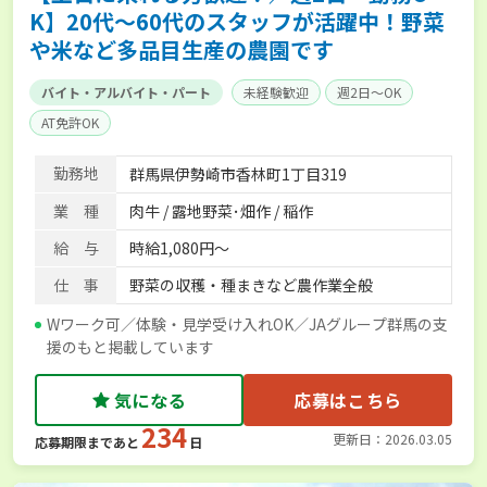
K】20代～60代のスタッフが活躍中！野菜
や米など多品目生産の農園です
バイト・アルバイト・パート
未経験歓迎
週2日～OK
AT免許OK
勤務地
群馬県伊勢崎市香林町1丁目319
業 種
肉牛 / 露地野菜･畑作 / 稲作
給 与
時給1,080円～
仕 事
野菜の収穫・種まきなど農作業全般
Wワーク可／体験・見学受け入れOK／JAグループ群馬の支
援のもと掲載しています
気になる
応募はこちら
234
更新日：2026.03.05
応募期限まであと
日