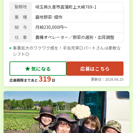
学歴不問
AT免許OK
賞与実績あり
年間休日100日以上
勤務地
埼玉県久喜市菖蒲町上大崎769-1
経験者優遇
独立支援可能
社会保険完備
単身寮あり
業 種
露地野菜･畑作
給 与
月給230,000円～
仕 事
農機オペレーター／野菜の選別・出荷調整
事業拡大のワクワク感を！手当充実◎パートさんは柔軟な
シフト◎
気になる
応募はこちら
319
更新日：2026.06.25
応募期限まであと
日