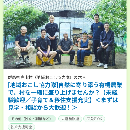
群馬県高山村（地域おこし協力隊）の求人
[地域おこし協力隊]自然に寄り添う有機農業
で、村を一緒に盛り上げませんか？【未経
験歓迎／子育て＆移住支援充実】＜まずは
見学・相談から大歓迎！＞
その他（独立・副業など）
未経験歓迎
AT免許OK
独立支援可能