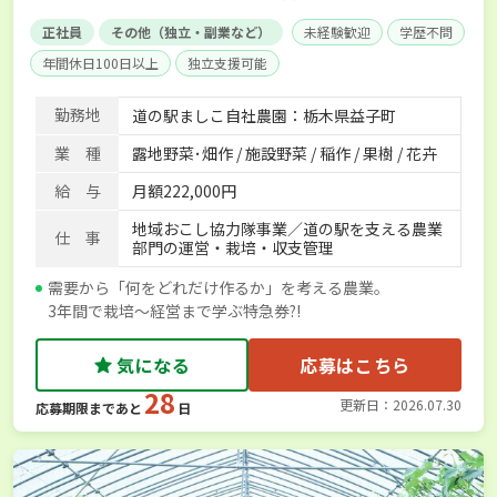
正社員
その他（独立・副業など）
未経験歓迎
学歴不問
年間休日100日以上
独立支援可能
勤務地
道の駅ましこ自社農園：栃木県益子町
業 種
露地野菜･畑作 / 施設野菜 / 稲作 / 果樹 / 花卉
給 与
月額222,000円
地域おこし協力隊事業／道の駅を支える農業
仕 事
部門の運営・栽培・収支管理
需要から「何をどれだけ作るか」を考える農業。
3年間で栽培～経営まで学ぶ特急券?!
気になる
応募はこちら
28
更新日：2026.07.30
応募期限まであと
日