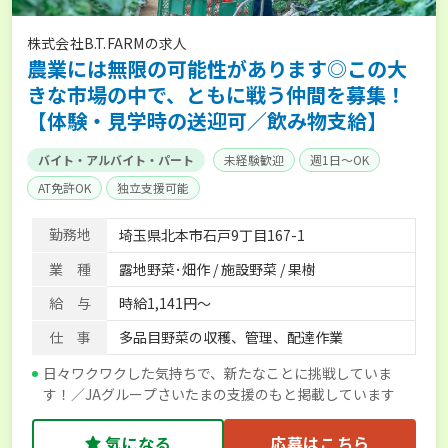
株式会社B.T.FARMの求人
農業には無限の可能性があります◎この大
きな市場の中で、ともに戦う仲間を募集！
【体験・見学時の送迎可／飲み物支給】
バイト・アルバイト・パート
未経験歓迎
週1日～OK
AT免許OK
独立支援可能
勤務地
埼玉県北本市石戸9丁目167-1
業 種
露地野菜･畑作 / 施設野菜 / 果樹
給 与
時給1,141円～
仕 事
多品目野菜の収穫、管理、配達作業
日々ワクワクした気持ちで、新たなことに挑戦していま
す！／JAグループさいたまの支援のもと掲載しています
気になる
応募はこちら