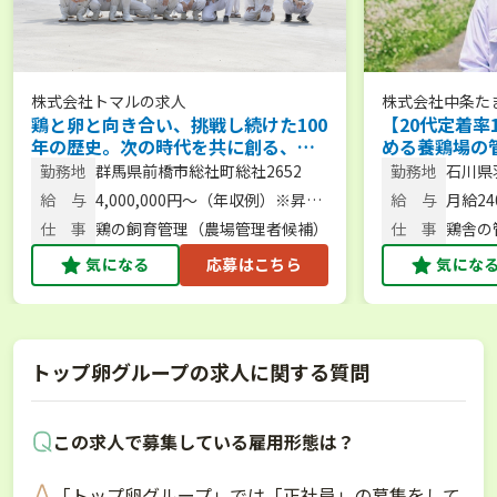
株式会社トマル
の求人
株式会社中条た
鶏と卵と向き合い、挑戦し続けた100
【20代定着率
年の歴史。次の時代を共に創る、農
める養鶏場の
場長候補を募集。 【未経験歓迎／人
経験／U･Iタ
勤務地
群馬県前橋市総社町総社2652
勤務地
石川県
柄重視】
18-1
給 与
4,000,000円～（年収例）※昇
給 与
月給24
給・賞与あり
仕 事
鶏の飼育管理（農場管理者候補）
仕 事
鶏舎の
気になる
応募はこちら
気にな
トップ卵グループの求人に関する質問
この求人で募集している雇用形態は？
「トップ卵グループ」では「正社員」の募集をして