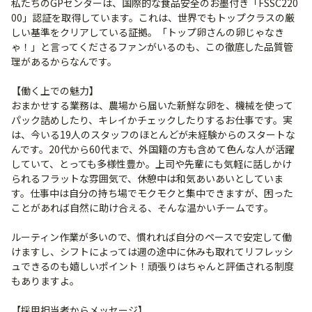
私たちのGPセンターは、国際的な食品安全のお墨付き「FSSC220
00」認証を取得しています。これは、世界でもトップクラスの厳
しい基準をクリアしている証拠。「トップ卵さんの卵じゃなき
ゃ！」と言ってくださるファンがいるのも、この徹底した品質管
理があるからなんです。
【働く上での魅力】
おまかせする業務は、農場から届いた新鮮な卵を、機械を使って
パック詰めしたり、キレイかチェックしたりするお仕事です。実
は、今いる19人のスタッフのほとんどが未経験からのスタートな
んです。20代から60代まで、外国籍の方も含めて色んな人が活躍
していて、とっても多様性豊か。上司や先輩にも気軽に話しかけ
られるフラットな雰囲気で、休憩中は和気あいあいとしていま
す。仕事中は自分の持ち場でモクモクと集中できますが、困った
ことがあれば自然に助け合える、そんな温かいチームです。
ルーティン作業が多いので、慣れれば自分のペースで安定して働
けますし、シフトによっては週の途中に休みも取れてリフレッシ
ュできるのも嬉しいポイント！頑張りはちゃんと評価される制度
もありますよ。
【採用担当者からメッセージ】