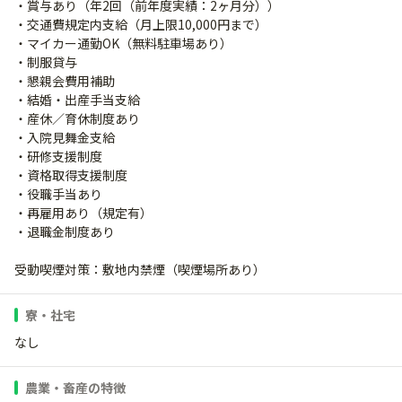
・賞与あり（年2回（前年度実績：2ヶ月分））
・交通費規定内支給（月上限10,000円まで）
・マイカー通勤OK（無料駐車場あり）
・制服貸与
・懇親会費用補助
・結婚・出産手当支給
・産休／育休制度あり
・入院見舞金支給
・研修支援制度
・資格取得支援制度
・役職手当あり
・再雇用あり（規定有）
・退職金制度あり
受動喫煙対策：敷地内禁煙（喫煙場所あり）
寮・社宅
なし
農業・畜産の特徴