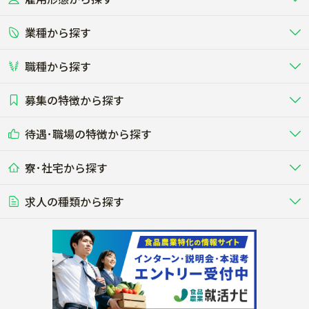
業種から探す
正社員
バイト・アルバイト・パート
関東
北陸･甲信
職種から探す
畜産（酪農･肉牛･養豚･養鶏など）
短期アルバイト
新卒（正社員･インターン）
東海
関西
募集の特徴から探す
農場･牧場･現場職
専門職（獣医師･人工授精師･
その他（独立・副業など）
酪農
肉牛
中国
四国
耕種（野菜･穀物･花卉･果樹など）
削蹄師etc）
乳牛を繁殖・飼育して生乳を出荷
和牛を繁殖・肥育して市場に出荷す
待遇･職場の特徴から探す
未経験歓迎
社会人未経験歓迎
する牧場
る牧場
九州･沖縄
海外
ドライバー
接客･販売
露地野菜･畑作
施設野菜
農業関連企業
寮･社宅から探す
畑・圃場で野菜・穀物を生産
ビニールハウスで多様な野菜の生産
養豚
社会保険完備
養鶏
家賃補助制度あり
学歴不問
夫婦での応募OK
豚を繁殖・肥育して市場に出荷す
食用鶏や鶏卵を生産し出荷する養鶏
営業･企画
経理･事務
る養豚場
場
農業資材･肥料
種苗
稲作
求人の種類から探す
その他業種
果樹
単身寮あり
世帯寮あり
食事補助あり
残業月20時間以内
50代採用実績あり
週1日～OK
農場設備・肥料・飼料の生産・流
農業用の種や苗の生産・流通・販売
水田で稲を栽培し食用米を生産
果物の栽培・収穫・観光農園など
通・販売
競走馬
研究･開発
その他畜産
WEB･IT
転職おまかせ求人
寮･社宅相談可
林業･造園
漁業･養殖
レースで活躍する馬の手入れや子馬
その他動物の畜産業（羊、ウズラな
賞与実績あり
年間休日100日以上
花卉
植物工場
週2日～OK
AT免許OK
の育成
ど）
木材の植林・伐採・加工、または
魚介類の採捕・養殖、または水産加
農業機械
流通･商社
ビニールハウスで観賞用植物の栽
環境制御された工場で野菜の生産管
その他職種
造園庭師
工場
農業用の機械・機材の開発・販
農産物・農産品の物流・卸し・輸出
培
理
経験者優遇
独立支援可能
売・リース
入
内定まで最短1週間
管理者･幹部採用