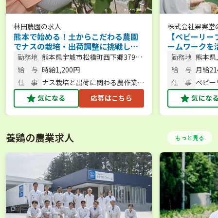
林田農園
の求人
株式会社果実堂
熊本で始める！土からこだわる農園
【ベビーリー
でナスの栽培・出荷調整に挑戦しま
ームワークを
せんか？【未経験歓迎／正社員登用
管理／未経験
勤務地
熊本県宇城市松橋町西下郷3796ｰ
勤務地
熊本県
可】
1
5 熊
給 与
時給1,200円
給 与
月給214
仕 事
ナス栽培と出荷に関わる農作業全
仕 事
ベビー
般
の製造
気になる
応募はこちら
気にな
養鶏の農業求人
もっと見る