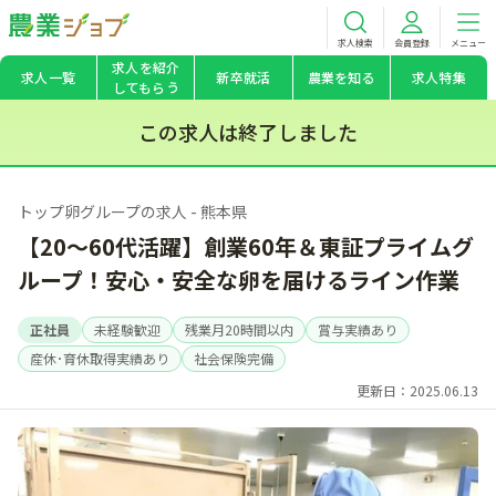
求人検索
会員登録
メニュー
求人を紹介
求人一覧
新卒就活
農業を知る
求人特集
してもらう
この求人は終了しました
トップ卵グループの求人 - 熊本県
【20～60代活躍】創業60年＆東証プライムグ
ループ！安心・安全な卵を届けるライン作業
正社員
未経験歓迎
残業月20時間以内
賞与実績あり
産休･育休取得実績あり
社会保険完備
更新日：2025.06.13