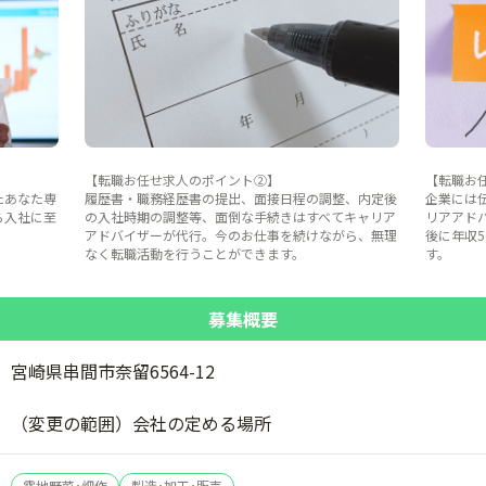
【転職お任せ求人のポイント②】
【転職お
たあなた専
履歴書・職務経歴書の提出、面接日程の調整、内定後
企業には
ら入社に至
の入社時期の調整等、面倒な手続きはすべてキャリア
リアアド
。
アドバイザーが代行。今のお仕事を続けながら、無理
後に年収
なく転職活動を行うことができます。
す。
募集概要
宮崎県串間市奈留6564-12
（変更の範囲）会社の定める場所
露地野菜･畑作
製造･加工･販売