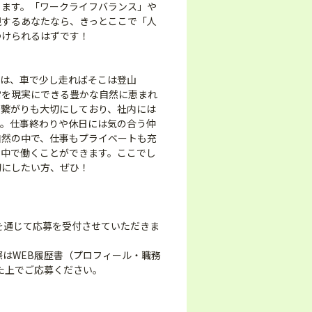
ります。「ワークライフバランス」や
視するあなたなら、きっとここで「人
つけられるはずです！
末は、車で少し走ればそこは登山
常を現実にできる豊かな自然に恵まれ
の繋がりも大切にしており、社内には
す。仕事終わりや休日には気の合う仲
自然の中で、仕事もプライベートも充
の中で働くことができます。ここでし
切にしたい方、ぜひ！
を通じて応募を受付させていただきま
際はWEB履歴書（プロフィール・職務
た上でご応募ください。
。