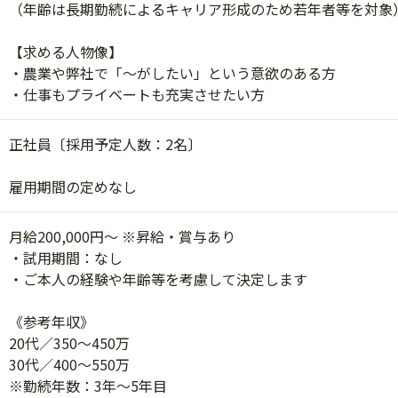
（年齢は長期勤続によるキャリア形成のため若年者等を対象
【求める人物像】
・農業や弊社で「～がしたい」という意欲のある方
・仕事もプライベートも充実させたい方
正社員〔採用予定人数：2名〕
雇用期間の定めなし
月給200,000円～ ※昇給・賞与あり
・試用期間：なし
・ご本人の経験や年齢等を考慮して決定します
《参考年収》
20代／350～450万
30代／400～550万
※勤続年数：3年～5年目