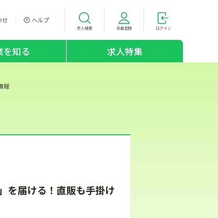
わせ
ヘルプ
求人検索
会員登録
ログイン
業を知る
求人特集
情報
」を届ける！直販も手掛け