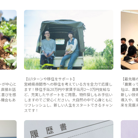
【U/Iターンや移住をサポート】
【最先端
ーが中心と
宮崎県串間市への移住を考えている方を全力で応援し
「農業っ
と直接お話
ます！移住手当20万円や家賃手当月2〜3万円支給な
社は、農
と喜びを感
ど、充実したサポートをご用意。物件探しもお手伝い
新しい技
る機会もあ
しますのでご安心ください。大自然の中で心身ともに
導入や、
リフレッシュし、新しい人生をスタートできるチャン
来を見据
スです！