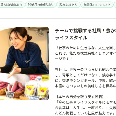
家賃補助制度あり
残業月20時間以内
賞与実績あり
年間休日100日以上
チームで挑戦する社風！豊か
ライフスタイル
「仕事のために生きるな、人生を楽
これは、私たち株式会社くしまアオ
ージです！
当社は、世界一のさつまいも総合企
し、青果としてだけでなく、焼き芋
に、香港やシンガポール、中東、欧州
本産のさつまいもの美味しさを世界
【本当の自分を取り戻す転職】
「今の仕事やライフスタイルにモヤ
合言葉は「人生は、一度きり。」失
んどん挑戦していく社風が魅力です