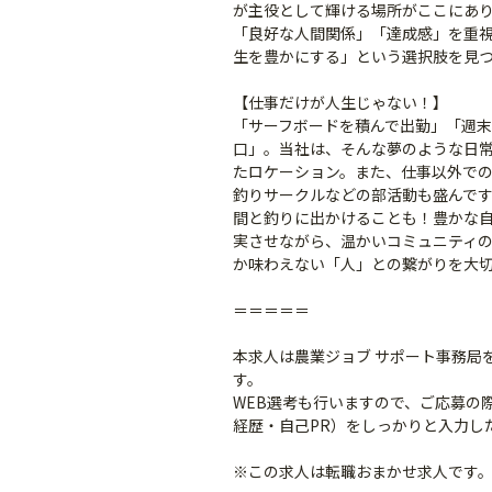
が主役として輝ける場所がここにあ
「良好な人間関係」「達成感」を重
生を豊かにする」という選択肢を見
【仕事だけが人生じゃない！】
「サーフボードを積んで出勤」「週
口」。当社は、そんな夢のような日
たロケーション。また、仕事以外で
釣りサークルなどの部活動も盛んで
間と釣りに出かけることも！豊かな
実させながら、温かいコミュニティ
か味わえない「人」との繋がりを大
＝＝＝＝＝
本求人は農業ジョブ サポート事務局
す。
WEB選考も行いますので、ご応募の
経歴・自己PR）をしっかりと入力し
※この求人は転職おまかせ求人です