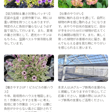
【協力体制＆暑さ対策もバッチリ】
【仕事のやりがい】
花苗の生産・出荷作業では、時には
植物に触れる日々を通じて、自然と
重い荷物を持つこともありますが、
植物の声を感じ取れるようになりま
特定の人に負担が偏らないよう必ず
す。水やりや日光の加減など、自分
皆で協力して行います。 また、夏場
が手をかけた分だけ植物が応えてく
の暑さ対策として、遮光カーテンは
れる瞬間は格別です。また、美しく
もちろん、空調ベストや保冷剤も貸
育った植物がお客様の元に届き、喜
与しています。
んでもらえる姿を見た時にやりがい
を感じられると思います。
【働きやすさUP！ピカピカの新ハウ
本求人はJAグループ群馬の支援のも
ス】
と掲載しておりますので安心してご
今年、栽培用のハウスを増設しまし
応募ください。就農の際にはJAグル
た！作業のしやすさを第一に考え、
ープ群馬の支援もご活用ください。
栽培に使う作業台（ベンチ）は腰に
負担がかからない高さに設計されて