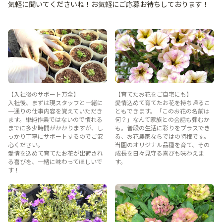
気軽に聞いてくださいね！お気軽にご応募お待ちしております！
【入社後のサポート万全】
【育てたお花をご自宅にも】
入社後、まずは現スタッフと一緒に
愛情込めて育てたお花を持ち帰るこ
一通りの仕事内容を覚えていただき
ともできます。「このお花の名前は
ます。単純作業ではないので慣れる
何？」なんて家族との会話も弾むか
までに多少時間がかかりますが、し
も。普段の生活に彩りをプラスでき
っかり丁寧にサポートするのでご安
る、お花農家ならではの特権です。
心ください。
当園のオリジナル品種を育て、その
愛情を込めて育てたお花が出荷され
成長を日々見守る喜びも味わえま
る喜びを、一緒に味わってほしいで
す。
す！