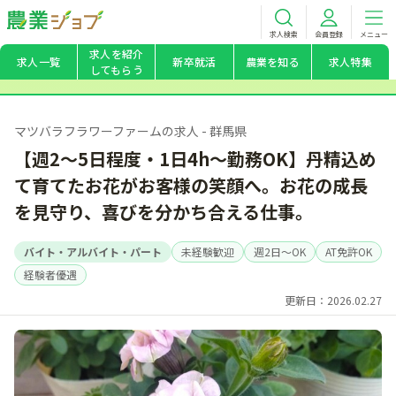
求人検索
会員登録
メニュー
求人を紹介
求人一覧
新卒就活
農業を知る
求人特集
してもらう
マツバラフラワーファームの求人 - 群馬県
【週2～5日程度・1日4h～勤務OK】丹精込め
て育てたお花がお客様の笑顔へ。お花の成長
を見守り、喜びを分かち合える仕事。
バイト・アルバイト・パート
未経験歓迎
週2日～OK
AT免許OK
経験者優遇
更新日：2026.02.27