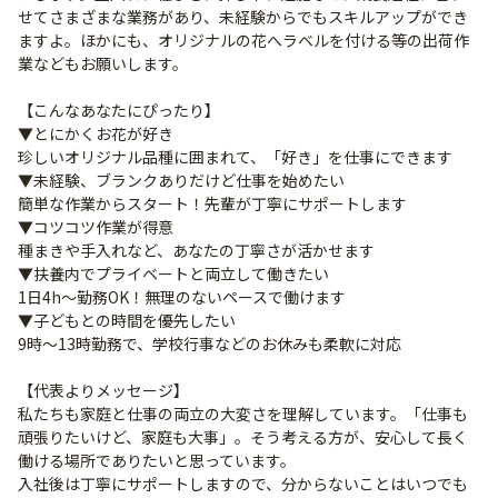
せてさまざまな業務があり、未経験からでもスキルアップができ
ますよ。ほかにも、オリジナルの花へラベルを付ける等の出荷作
業などもお願いします。
【こんなあなたにぴったり】
▼とにかくお花が好き
珍しいオリジナル品種に囲まれて、「好き」を仕事にできます
▼未経験、ブランクありだけど仕事を始めたい
簡単な作業からスタート！先輩が丁寧にサポートします
▼コツコツ作業が得意
種まきや手入れなど、あなたの丁寧さが活かせます
▼扶養内でプライベートと両立して働きたい
1日4h～勤務OK！無理のないペースで働けます
▼子どもとの時間を優先したい
9時～13時勤務で、学校行事などのお休みも柔軟に対応
【代表よりメッセージ】
私たちも家庭と仕事の両立の大変さを理解しています。「仕事も
頑張りたいけど、家庭も大事」。そう考える方が、安心して長く
働ける場所でありたいと思っています。
入社後は丁寧にサポートしますので、分からないことはいつでも