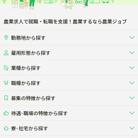
農業求人で就職・転職を支援！農業するなら農業ジョブ
勤務地から探す
雇用形態から探す
北海道
東北
業種から探す
正社員
バイト・アルバイト・パート
関東
北陸･甲信
職種から探す
畜産（酪農･肉牛･養豚･養鶏など）
短期アルバイト
新卒（正社員･インターン）
東海
関西
募集の特徴から探す
農場･牧場･現場職
専門職（獣医師･人工授精師･
その他（独立・副業など）
酪農
肉牛
中国
四国
耕種（野菜･穀物･花卉･果樹など）
削蹄師etc）
乳牛を繁殖・飼育して生乳を出荷
和牛を繁殖・肥育して市場に出荷す
待遇･職場の特徴から探す
未経験歓迎
社会人未経験歓迎
する牧場
る牧場
九州･沖縄
海外
ドライバー
接客･販売
露地野菜･畑作
施設野菜
農業関連企業
寮･社宅から探す
畑・圃場で野菜・穀物を生産
ビニールハウスで多様な野菜の生産
養豚
社会保険完備
養鶏
家賃補助制度あり
学歴不問
夫婦での応募OK
豚を繁殖・肥育して市場に出荷す
食用鶏や鶏卵を生産し出荷する養鶏