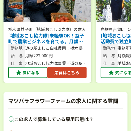
栃木県益子町（地域おこし協力隊）
の求人
島根県吉賀町（
[地域おこし協力隊]未経験OK！益子
[地域おこし協
町で農業ビジネスを育てる。月額
活動費で独立
22.2万円／地域のサポート◎＜まず
水質日本一の
勤務地
道の駅ましこ自社農園：栃木県益
勤務地
事務所
は相談からもOK！＞
験からの就農
子町
町内
給 与
月額222,000円
給 与
月額報酬
OK！＞
仕 事
地域おこし協力隊事業／道の駅を
仕 事
地域お
支える農業部門の運営・栽培・収
を盛り
気になる
応募はこちら
気にな
支管理
修員
マツバラフラワーファームの求人に関する質問
この求人で募集している雇用形態は？