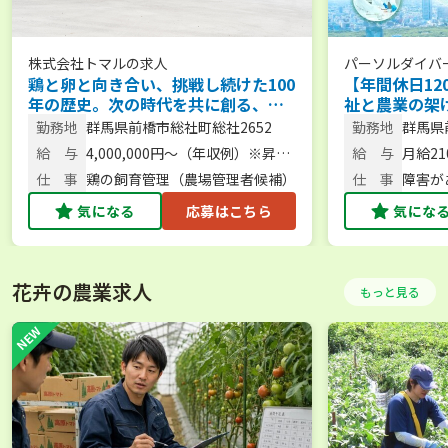
株式会社トマル
の求人
パーソルダイバ
鶏と卵と向き合い、挑戦し続けた100
【年間休日12
年の歴史。次の時代を共に創る、農
祉と農業の架
場長候補を募集。 【未経験歓迎／人
「できた！」
勤務地
群馬県前橋市総社町総社2652
勤務地
群馬県
柄重視】
勤務／安心の
地22
給 与
4,000,000円～（年収例）※昇
給 与
月給210
給・賞与あり
仕 事
鶏の飼育管理（農場管理者候補）
仕 事
障害が
気になる
応募はこちら
気にな
花卉の農業求人
もっと見る