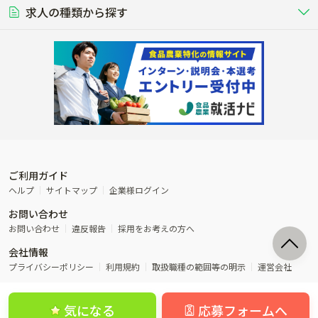
営業･企画
経理･事務
る養豚場
場
農業資材･肥料
種苗
稲作
求人の種類から探す
その他業種
果樹
単身寮あり
世帯寮あり
食事補助あり
残業月20時間以内
50代採用実績あり
週1日～OK
農場設備・肥料・飼料の生産・流
農業用の種や苗の生産・流通・販売
水田で稲を栽培し食用米を生産
果物の栽培・収穫・観光農園など
通・販売
競走馬
研究･開発
その他畜産
WEB･IT
転職おまかせ求人
寮･社宅相談可
林業･造園
漁業･養殖
レースで活躍する馬の手入れや子馬
その他動物の畜産業（羊、ウズラな
賞与実績あり
年間休日100日以上
花卉
植物工場
週2日～OK
AT免許OK
の育成
ど）
木材の植林・伐採・加工、または
魚介類の採捕・養殖、または水産加
農業機械
流通･商社
ビニールハウスで観賞用植物の栽
環境制御された工場で野菜の生産管
その他職種
造園庭師
工場
農業用の機械・機材の開発・販
農産物・農産品の物流・卸し・輸出
培
理
経験者優遇
独立支援可能
売・リース
入
内定まで最短1週間
管理者･幹部採用
製造･加工･販売
福祉
産休･育休取得実績あり
農産物から食品を製造・加工・販
福祉事業と農業生産を連携させたビ
売
ジネス
ご利用ガイド
その他農業関連企業
ヘルプ
サイトマップ
企業様ログイン
農業に密接に関わるその他のビジ
お問い合わせ
ネス
お問い合わせ
違反報告
採用をお考えの方へ
会社情報
プライバシーポリシー
利用規約
取扱職種の範囲等の明示
運営会社
気になる
応募フォームへ
©農業ジョブ