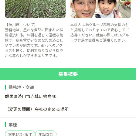
【渋川市について】
本求人はJAグループ群馬の支援のも
勤務地は、豊かな自然に囲まれた群
と掲載しておりますので安心してご
馬県渋川市。年間を通して温暖な気
応募ください。就農の際にはJAグル
候で、冬も雪が少なめなため過ごし
ープ群馬の支援もご活用ください。
やすいのが魅力です。都心へのアク
セスも良く、便利でありながら穏や
かな暮らしができるエリアです。
募集概要
勤務地・交通
群馬県渋川市赤城町敷島40
（変更の範囲）会社の定める場所
業種
露地野菜･畑作
施設野菜