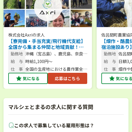
株式会社Axri
の求人
佐呂間町農業協
【寮完備・手当充実/飛行機代支給】
【畑作・酪農
全国から集まる仲間と地域貢献！農
宿泊施設あり
繁期をサポートする短期アルバイト
体験から新規
勤務地
沖縄（宮古島）、鹿児島、奈良、
勤務地
佐呂間
を大募集！／大型特殊・フォークリ
スで始められ
北海道など
給 与
時給1,100円〜
給 与
日額3,
フト免許保有者、大歓迎！
仕 事
全国の生産地における農作業全般
仕 事
畑作や
／農作業・スタッフ管理
気になる
応募はこちら
気にな
マルシェとまるの求人に関する質問
この求人で募集している雇用形態は？