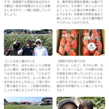
です。未経験でも意欲のある方なら
す。農作物を直接お客様にお届けで
大歓迎！技術や知識はどんどんお教
きるので、その場で「おいしかった
えしますので、一緒に成長していき
よ！」といった喜びの声を聞くこと
ましょう。
もできます。お客様の笑顔を身近で
感じられることが、日々の農作業の
やりがいにつながります。
【こんな方と働きたい】
【野菜の持ち帰りOK】
自分で考え、分からないことは素直
ときには、いちご、ほうれん草、な
に人に聞き、身体を動かしながら学
す、ズッキーニなど、その時々の旬
べる方を求めています。「これまで
の野菜を持ち帰っていただくことも
はこうだったけれど、もっと良い方
できます。スーパーでは手に入らな
法があるかもしれない」と常に考え
い採れたてのおいしさは格別です。
て取り組むうちに、ご自身の成長も
毎日のお料理がもっと楽しくなりま
しっかり感じることができますよ！
すよ！