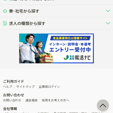
九州･沖縄
海外
ドライバー
接客･販売
露地野菜･畑作
施設野菜
農業関連企業
寮･社宅から探す
畑・圃場で野菜・穀物を生産
ビニールハウスで多様な野菜の生産
養豚
社会保険完備
養鶏
家賃補助制度あり
学歴不問
夫婦での応募OK
豚を繁殖・肥育して市場に出荷す
食用鶏や鶏卵を生産し出荷する養鶏
営業･企画
経理･事務
る養豚場
場
農業資材･肥料
種苗
稲作
求人の種類から探す
その他業種
果樹
単身寮あり
世帯寮あり
食事補助あり
残業月20時間以内
50代採用実績あり
週1日～OK
農場設備・肥料・飼料の生産・流
農業用の種や苗の生産・流通・販売
水田で稲を栽培し食用米を生産
果物の栽培・収穫・観光農園など
通・販売
競走馬
研究･開発
その他畜産
WEB･IT
転職おまかせ求人
寮･社宅相談可
林業･造園
漁業･養殖
レースで活躍する馬の手入れや子馬
その他動物の畜産業（羊、ウズラな
賞与実績あり
年間休日100日以上
花卉
植物工場
週2日～OK
AT免許OK
の育成
ど）
木材の植林・伐採・加工、または
魚介類の採捕・養殖、または水産加
農業機械
流通･商社
ビニールハウスで観賞用植物の栽
環境制御された工場で野菜の生産管
その他職種
造園庭師
工場
農業用の機械・機材の開発・販
農産物・農産品の物流・卸し・輸出
培
理
経験者優遇
独立支援可能
売・リース
入
内定まで最短1週間
管理者･幹部採用
製造･加工･販売
福祉
産休･育休取得実績あり
農産物から食品を製造・加工・販
福祉事業と農業生産を連携させたビ
売
ジネス
ご利用ガイド
その他農業関連企業
ヘルプ
サイトマップ
企業様ログイン
農業に密接に関わるその他のビジ
お問い合わせ
ネス
お問い合わせ
違反報告
採用をお考えの方へ
会社情報