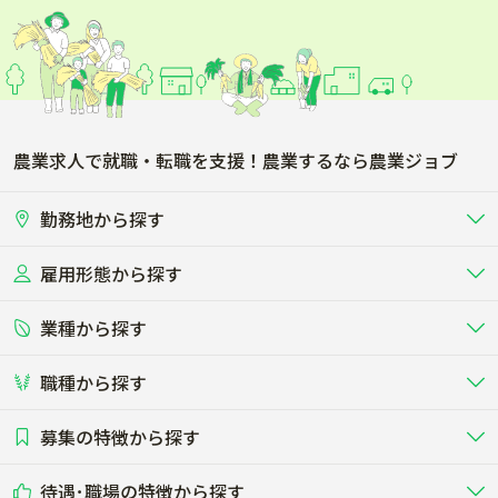
農業求人で就職・転職を支援！農業するなら農業ジョブ
勤務地から探す
雇用形態から探す
北海道
東北
業種から探す
正社員
バイト・アルバイト・パート
関東
北陸･甲信
職種から探す
畜産（酪農･肉牛･養豚･養鶏など）
短期アルバイト
新卒（正社員･インターン）
東海
関西
募集の特徴から探す
農場･牧場･現場職
専門職（獣医師･人工授精師･
その他（独立・副業など）
酪農
肉牛
中国
四国
耕種（野菜･穀物･花卉･果樹など）
削蹄師etc）
乳牛を繁殖・飼育して生乳を出荷
和牛を繁殖・肥育して市場に出荷す
待遇･職場の特徴から探す
未経験歓迎
社会人未経験歓迎
する牧場
る牧場