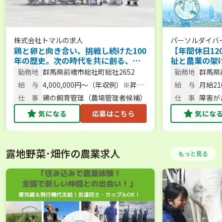
株式会社トマル
の求人
パーソルダイバ
鶏と卵と向き合い、挑戦し続けた100
【年間休日12
年の歴史。次の時代を共に創る、農
祉と農業の架
場長候補を募集。 【未経験歓迎／人
「できた！」
勤務地
群馬県前橋市総社町総社2652
勤務地
群馬県
柄重視】
勤務／安心の
地22
給 与
4,000,000円～（年収例）※昇
給 与
月給210
給・賞与あり
仕 事
鶏の飼育管理（農場管理者候補）
仕 事
障害が
気になる
応募はこちら
気にな
露地野菜･畑作の農業求人
もっと見る