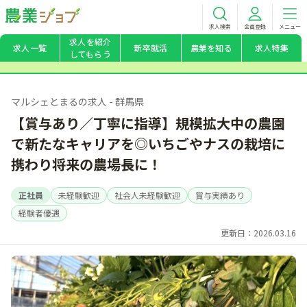
求人検索
会員登録
メニュー
求人を紹介
求人一覧
新卒就活
農業を知る
求人特集
してもらう
マルシェとまるの求人 - 群馬県
【賞与あり／丁寧に指導】規模拡大中の農園
で新たなキャリアを◎いちごやナスの栽培に
携わり将来の農場長に！
正社員
未経験歓迎
社会人未経験歓迎
賞与実績あり
経験者優遇
更新日：2026.03.16