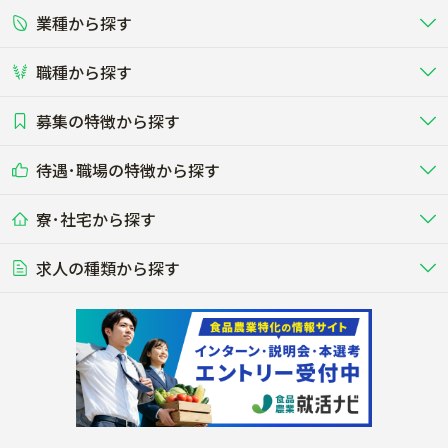
業種から探す
正社員
バイト・アルバイト・パート
関東
北陸･甲信
職種から探す
畜産（酪農･肉牛･養豚･養鶏など）
短期アルバイト
新卒（正社員･インターン）
東海
関西
募集の特徴から探す
農場･牧場･現場職
専門職（獣医師･人工授精師･
その他（独立・副業など）
酪農
肉牛
中国
四国
耕種（野菜･穀物･花卉･果樹など）
削蹄師etc）
乳牛を繁殖・飼育して生乳を出荷
和牛を繁殖・肥育して市場に出荷す
待遇･職場の特徴から探す
未経験歓迎
社会人未経験歓迎
する牧場
る牧場
九州･沖縄
海外
ドライバー
接客･販売
露地野菜･畑作
施設野菜
農業関連企業
寮･社宅から探す
畑・圃場で野菜・穀物を生産
ビニールハウスで多様な野菜の生産
養豚
社会保険完備
養鶏
家賃補助制度あり
学歴不問
夫婦での応募OK
豚を繁殖・肥育して市場に出荷す
食用鶏や鶏卵を生産し出荷する養鶏
営業･企画
経理･事務
る養豚場
場
農業資材･肥料
種苗
稲作
求人の種類から探す
その他業種
果樹
単身寮あり
世帯寮あり
食事補助あり
残業月20時間以内
50代採用実績あり
週1日～OK
農場設備・肥料・飼料の生産・流
農業用の種や苗の生産・流通・販売
水田で稲を栽培し食用米を生産
果物の栽培・収穫・観光農園など
通・販売
競走馬
研究･開発
その他畜産
WEB･IT
転職おまかせ求人
寮･社宅相談可
林業･造園
漁業･養殖
レースで活躍する馬の手入れや子馬
その他動物の畜産業（羊、ウズラな
賞与実績あり
年間休日100日以上
花卉
植物工場
週2日～OK
AT免許OK
の育成
ど）
木材の植林・伐採・加工、または
魚介類の採捕・養殖、または水産加
農業機械
流通･商社
ビニールハウスで観賞用植物の栽
環境制御された工場で野菜の生産管
その他職種
造園庭師
工場
農業用の機械・機材の開発・販
農産物・農産品の物流・卸し・輸出
培
理
経験者優遇
独立支援可能
売・リース
入
内定まで最短1週間
管理者･幹部採用
製造･加工･販売
福祉
産休･育休取得実績あり