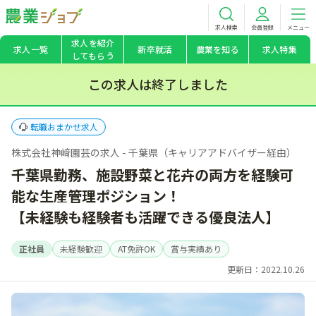
求人検索
会員登録
メニュー
求人を紹介
求人一覧
新卒就活
農業を知る
求人特集
してもらう
この求人は終了しました
転職おまかせ求人
株式会社神﨑園芸の求人 - 千葉県（キャリアアドバイザー経由）
千葉県勤務、施設野菜と花卉の両方を経験可
能な生産管理ポジション！
【未経験も経験者も活躍できる優良法人】
正社員
未経験歓迎
AT免許OK
賞与実績あり
更新日：2022.10.26