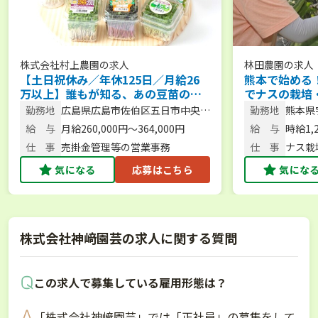
株式会社村上農園
の求人
林田農園
の求人
【土日祝休み／年休125日／月給26
熊本で始める
万以上】誰もが知る、あの豆苗の会
でナスの栽培
社です！113億企業の成長を支える営
せんか？【未
勤務地
広島県広島市佐伯区五日市中央4-
勤務地
熊本県
業事務
可】
16-1
1
給 与
月給260,000円～364,000円
給 与
時給1,
仕 事
売掛金管理等の営業事務
仕 事
ナス栽
般
気になる
応募はこちら
気にな
株式会社神﨑園芸の求人に関する質問
この求人で募集している雇用形態は？
「株式会社神﨑園芸」では「正社員」の募集をして