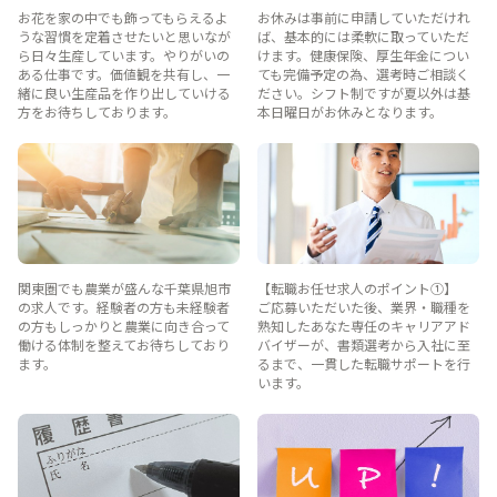
お花を家の中でも飾ってもらえるよ
お休みは事前に申請していただけれ
うな習慣を定着させたいと思いなが
ば、基本的には柔軟に取っていただ
ら日々生産しています。やりがいの
けます。健康保険、厚生年金につい
ある仕事です。価値観を共有し、一
ても完備予定の為、選考時ご相談く
緒に良い生産品を作り出していける
ださい。シフト制ですが夏以外は基
方をお待ちしております。
本日曜日がお休みとなります。
関東圏でも農業が盛んな千葉県旭市
【転職お任せ求人のポイント①】
の求人です。経験者の方も未経験者
ご応募いただいた後、業界・職種を
の方もしっかりと農業に向き合って
熟知したあなた専任のキャリアアド
働ける体制を整えてお待ちしており
バイザーが、書類選考から入社に至
ます。
るまで、一貫した転職サポートを行
います。