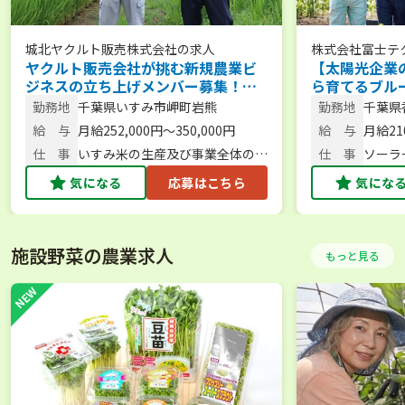
城北ヤクルト販売株式会社
の求人
株式会社富士テ
ヤクルト販売会社が挑む新規農業ビ
【太陽光企業
ション
ジネスの立ち上げメンバー募集！
ら育てるブル
【月給25〜35万／賞与年2回あり／
の栽培／将来
勤務地
千葉県いすみ市岬町岩熊
勤務地
千葉県
農業未経験OK】
休2日制／UI
給 与
月給252,000円～350,000円
給 与
月給21
仕 事
いすみ米の生産及び事業全体のマ
仕 事
ソーラ
ネジメント
培業務
気になる
応募はこちら
気にな
施設野菜の農業求人
もっと見る