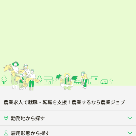
狭山市
羽生市
鴻巣市
深谷市
上尾市
草加市
越谷市
蕨市
戸田市
入間市
朝霞市
志木市
和光市
新座市
農業求人で就職・転職を支援！農業するなら農業ジョブ
桶川市
久喜市
勤務地から探す
北本市
八潮市
雇用形態から探す
北海道
東北