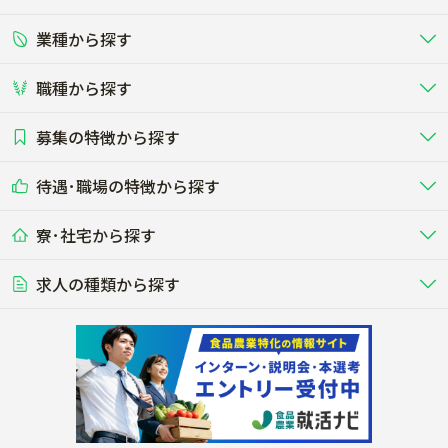
富士見市
三郷市
業種から探す
正社員
バイト・アルバイト・パート
関東
北陸･甲信
蓮田市
坂戸市
職種から探す
畜産（酪農･肉牛･養豚･養鶏など）
短期アルバイト
新卒（正社員･インターン）
東海
関西
幸手市
鶴ヶ島市
募集の特徴から探す
農場･牧場･現場職
専門職（獣医師･人工授精師･
その他（独立・副業など）
酪農
肉牛
中国
四国
耕種（野菜･穀物･花卉･果樹など）
削蹄師etc）
乳牛を繁殖・飼育して生乳を出荷
和牛を繁殖・肥育して市場に出荷す
日高市
吉川市
待遇･職場の特徴から探す
未経験歓迎
社会人未経験歓迎
する牧場
る牧場
九州･沖縄
海外
ドライバー
接客･販売
露地野菜･畑作
施設野菜
農業関連企業
ふじみ野市
白岡市
寮･社宅から探す
畑・圃場で野菜・穀物を生産
ビニールハウスで多様な野菜の生産
養豚
社会保険完備
養鶏
家賃補助制度あり
学歴不問
夫婦での応募OK
豚を繁殖・肥育して市場に出荷す
食用鶏や鶏卵を生産し出荷する養鶏
営業･企画
経理･事務
る養豚場
場
農業資材･肥料
種苗
北足立郡伊奈町
入間郡三芳町
稲作
求人の種類から探す
その他業種
果樹
単身寮あり
世帯寮あり
食事補助あり
残業月20時間以内
50代採用実績あり
週1日～OK
農場設備・肥料・飼料の生産・流
農業用の種や苗の生産・流通・販売
水田で稲を栽培し食用米を生産
果物の栽培・収穫・観光農園など
通・販売
競走馬
研究･開発
その他畜産
WEB･IT
入間郡毛呂山町
入間郡越生町
転職おまかせ求人
寮･社宅相談可
林業･造園
漁業･養殖
レースで活躍する馬の手入れや子馬
その他動物の畜産業（羊、ウズラな
賞与実績あり
年間休日100日以上
花卉
植物工場
週2日～OK
AT免許OK
の育成
ど）
木材の植林・伐採・加工、または
魚介類の採捕・養殖、または水産加
農業機械
流通･商社
ビニールハウスで観賞用植物の栽
環境制御された工場で野菜の生産管
その他職種
造園庭師
工場
比企郡滑川町
比企郡嵐山町
農業用の機械・機材の開発・販
農産物・農産品の物流・卸し・輸出
培
理
経験者優遇
独立支援可能
売・リース
入
内定まで最短1週間
管理者･幹部採用
比企郡小川町
比企郡川島町