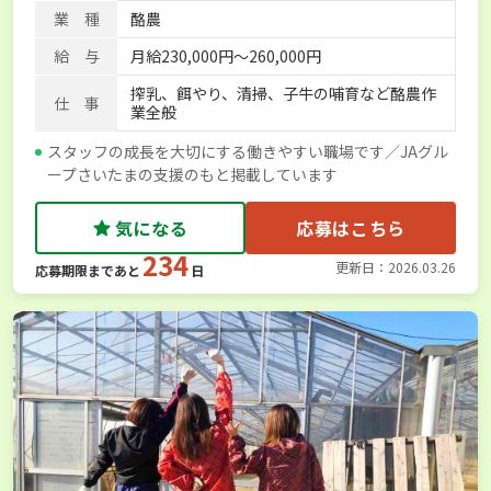
業 種
酪農
給 与
月給230,000円〜260,000円
搾乳、餌やり、清掃、子牛の哺育など酪農作
仕 事
業全般
スタッフの成長を大切にする働きやすい職場です／JAグル
ープさいたまの支援のもと掲載しています
気になる
応募はこちら
234
更新日：2026.03.26
応募期限まであと
日