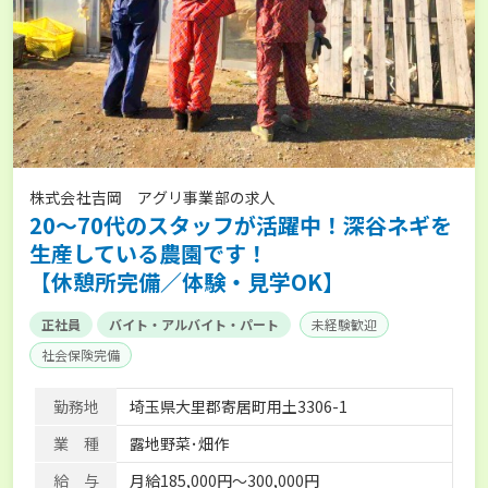
株式会社吉岡 アグリ事業部の求人
20～70代のスタッフが活躍中！深谷ネギを
生産している農園です！
【休憩所完備／体験・見学OK】
正社員
バイト・アルバイト・パート
未経験歓迎
社会保険完備
勤務地
埼玉県大里郡寄居町用土3306-1
業 種
露地野菜･畑作
給 与
月給185,000円～300,000円