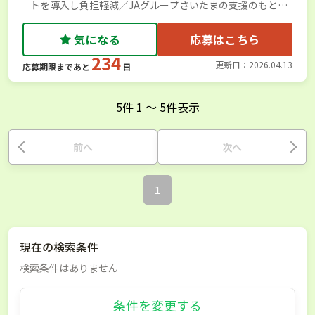
トを導入し負担軽減／JAグループさいたまの支援のもと掲
載しています
気になる
応募はこちら
234
更新日：2026.04.13
応募期限まであと
日
5
件
1
〜
5
件表示
前へ
次へ
1
現在の検索条件
検索条件はありません
条件を変更する