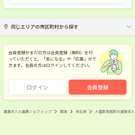
同じエリアの市区町村から探す
さいたま市
川越市
会員登録がまだの方は会員登録（無料）を行
っていただくと、「気になる」や「応募」がで
熊谷市
川口市
きます。会員の方はログインしてください。
行田市
秩父市
ログイン
会員登録
所沢市
飯能市
加須市
本庄市
農業求人の農業ジョブ トップ
関東
埼玉県
大里郡寄居町の農業求人
東松山市
春日部市