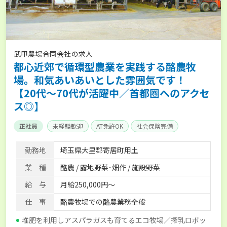
武甲農場合同会社の求人
都心近郊で循環型農業を実践する酪農牧
場。和気あいあいとした雰囲気です！
【20代～70代が活躍中／首都圏へのアクセ
ス◎】
正社員
未経験歓迎
AT免許OK
社会保険完備
勤務地
埼玉県大里郡寄居町用土
業 種
酪農 / 露地野菜･畑作 / 施設野菜
給 与
月給250,000円～
仕 事
酪農牧場での酪農業務全般
堆肥を利用しアスパラガスも育てるエコ牧場／搾乳ロボッ