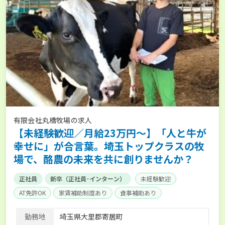
有限会社丸橋牧場の求人
【未経験歓迎／月給23万円～】「人と牛が
幸せに」が合言葉。埼玉トップクラスの牧
場で、酪農の未来を共に創りませんか？
正社員
新卒（正社員･インターン）
未経験歓迎
AT免許OK
家賃補助制度あり
食事補助あり
賞与実績あり
経験者優遇
社会保険完備
勤務地
埼玉県大里郡寄居町