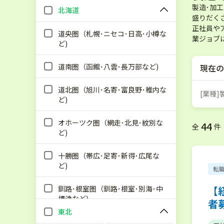
製造･加
北海道
盛りだく
正社員や
道央圏（札幌･ニセコ･日高･小樽な
業ジョブ
ど)
道南圏（函館･八雲･長万部など)
現在の
道北圏（旭川･名寄･富良野･稚内な
[業種
ど)
オホーツク圏（網走･北見･紋別な
44
全
件
ど)
十勝圏（帯広･足寄･新得･広尾な
ど)
転
釧路･根室圏（釧路･根室･別海･中
【
標津など)
者
東北