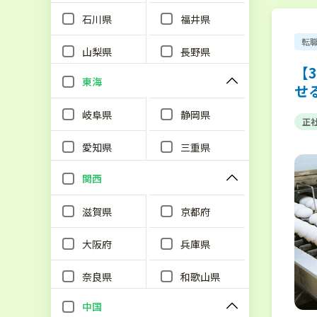
石川県
福井県
転
山梨県
長野県
【
東海
せ
岐阜県
静岡県
正
愛知県
三重県
関西
滋賀県
京都府
大阪府
兵庫県
奈良県
和歌山県
中国