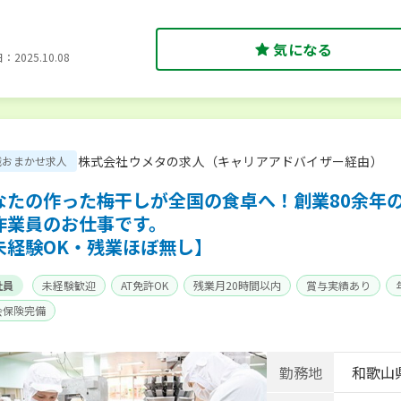
気になる
2025.10.08
株式会社ウメタの求人（キャリアアドバイザー経由）
職おまかせ求人
なたの作った梅干しが全国の食卓へ！創業80余年
作業員のお仕事です。
未経験OK・残業ほぼ無し】
社員
未経験歓迎
AT免許OK
残業月20時間以内
賞与実績あり
会保険完備
勤務地
和歌山