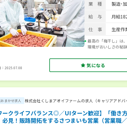
業 種
製造･
給 与
月給182
仕 事
生産作
最高の「梅干し」は
環境がおいしさの秘
気になる
2025.07.08
株式会社くしまアオイファームの求人（キャリアアドバ
職おまかせ求人
ワークライフバランス◎／UIターン歓迎】「働き
」必見！販路開拓をするさつまいも営業（営業職／