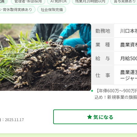
社員
管理者･幹部採用
AT免許OK
残業月20時間以内
賞与実績あり
休･育休取得実績あり
社会保険完備
勤務地
川口本社
業 種
農業資材
給 与
月給500
農業運
仕 事
ージャ
【年俸600万～90
込め！新規事業の旗
気になる
2025.11.17