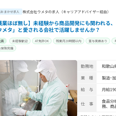
株式会社ウメタの求人（キャリアアドバイザー経由）
職おまかせ求人
残業ほぼ無し】未経験から商品開発にも関われる、
ウメタ」と愛される会社で活躍しませんか？
社員
未経験歓迎
AT免許OK
残業月20時間以内
賞与実績あり
会保険完備
勤務地
和歌山
業 種
製造･
給 与
月給190
食品分
仕 事
務、商