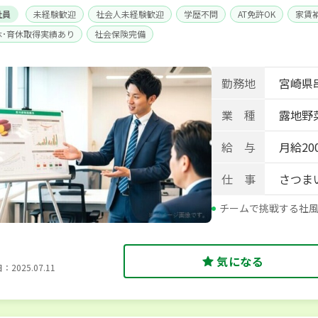
社員
未経験歓迎
社会人未経験歓迎
学歴不問
AT免許OK
家賃
休･育休取得実績あり
社会保険完備
勤務地
宮崎県串
業 種
露地野菜
給 与
月給200
仕 事
さつま
チームで挑戦する社
気になる
2025.07.11