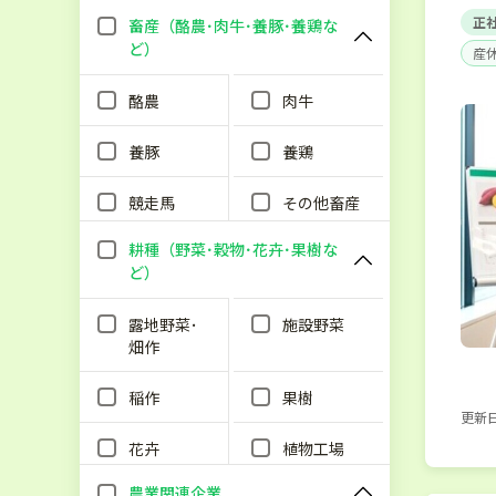
正
畜産（酪農･肉牛･養豚･養鶏な
ど）
産
酪農
肉牛
養豚
養鶏
競走馬
その他畜産
耕種（野菜･穀物･花卉･果樹な
ど）
露地野菜･
施設野菜
畑作
稲作
果樹
更新日：
花卉
植物工場
農業関連企業