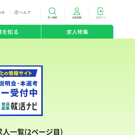
わせ
ヘルプ
求人検索
会員登録
ログイン
業を知る
求人特集
人一覧(2ページ目)