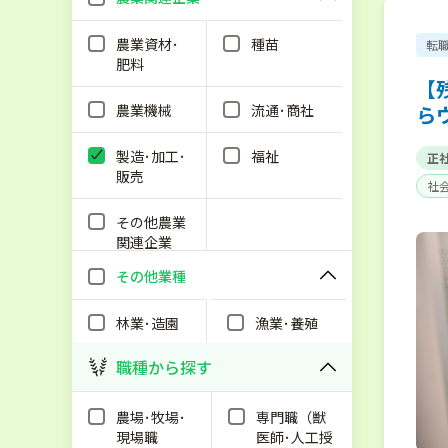
農業資材･
種苗
転
肥料
【
農業機械
流通･商社
ら
製造･加工･
福祉
正
販売
社
その他農業
関連企業
その他業種
林業･造園
漁業･養殖
職種から探す
農場･牧場･
専門職（獣
現場職
医師･人工授