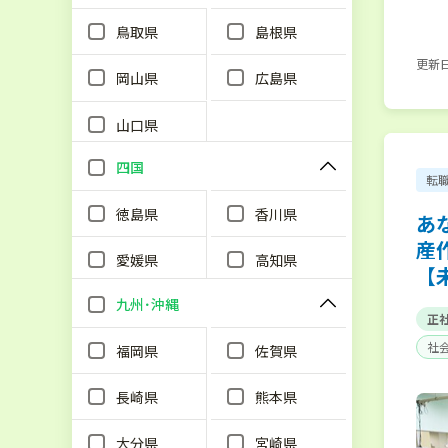
鳥取県
島根県
更新日：
岡山県
広島県
山口県
四国
転
徳島県
香川県
あ
産
愛媛県
高知県
【
九州･沖縄
正
社
福岡県
佐賀県
長崎県
熊本県
大分県
宮崎県