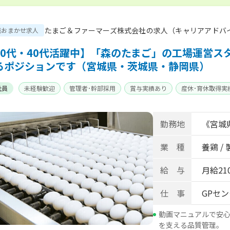
たまご＆ファーマーズ株式会社の求人（キャリアアドバ
職おまかせ求人
30代・40代活躍中】「森のたまご」の工場運営ス
るポジションです（宮城県・茨城県・静岡県）
社員
未経験歓迎
管理者･幹部採用
賞与実績あり
産休･育休取得実
勤務地
《宮城
業 種
養鶏 /
給 与
月給210
仕 事
GPセ
動画マニュアルで安
を支える品質管理。