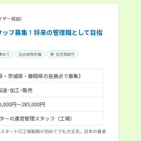
イザー経由）
タッフ募集！将来の管理職として目指
績あり
社会保険完備
寮･社宅相談可
県・茨城県・静岡県の各拠点で募集》
 製造･加工･販売
,000円～285,000円
ンターの運営管理スタッフ（工場）
心スタート◎工場勤務が初めてでも大丈夫。日本の食卓