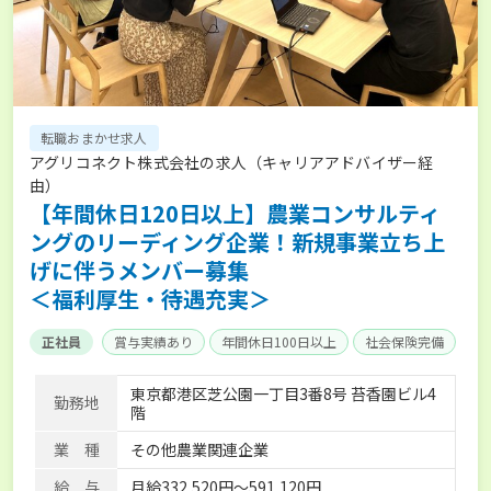
転職おまかせ求人
アグリコネクト株式会社の求人（キャリアアドバイザー経
由）
【年間休日120日以上】農業コンサルティ
ングのリーディング企業！新規事業立ち上
げに伴うメンバー募集
＜福利厚生・待遇充実＞
正社員
賞与実績あり
年間休日100日以上
社会保険完備
東京都港区芝公園一丁目3番8号 苔香園ビル4
勤務地
階
業 種
その他農業関連企業
給 与
月給332,520円～591,120円