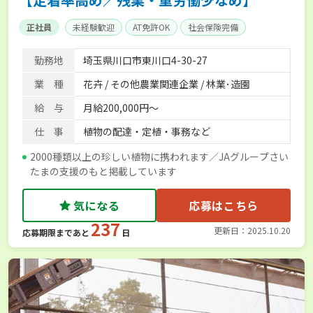
正社員
未経験歓迎
AT免許OK
社会保険完備
勤務地
埼玉県川口市東川口4-30-27
業 種
花卉 / その他農業関連企業 / 林業･造園
給 与
月給200,000円～
仕 事
植物の配達・定植・事務など
2000種類以上の珍しい植物に携われます／JAグループさい
たまの支援のもと掲載しています
気になる
応募はこちら
237
更新日：2025.10.20
応募期限まであと
日