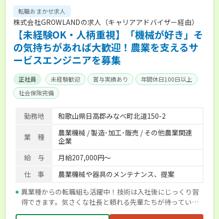
転職おまかせ求人
株式会社GROWLANDの求人（キャリアアドバイザー経由）
【未経験OK・人柄重視】「機械が好き」そ
の気持ちがあれば大歓迎！農業を支えるサ
ービスエンジニアを募集
正社員
未経験歓迎
賞与実績あり
年間休日100日以上
社会保険完備
勤務地
和歌山県日高郡みなべ町北道150-2
農業機械 / 製造･加工･販売 / その他農業関連
業 種
企業
給 与
月給207,000円～
仕 事
農業機械や器具のメンテナンス、提案
異業種からの転職組も活躍中！技術は入社後にじっくり習
得できます。気さくな社長と頼れる先輩たちが待っていま
す！