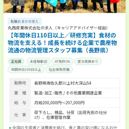
転職おまかせ求人
丸西産業株式会社の求人（キャリアアドバイザー経由）
【年間休日110日以上／研修充実】食材の
物流を支える！成長を続ける企業で農産物
流通の物流管理スタッフ募集（長野県）
正社員
未経験歓迎
AT免許OK
賞与実績あり
年間休日100日以上
社会保険完備
勤務地
長野県南佐久郡川上村大深山54
業 種
製造･加工･販売 / その他農業関連企業
給 与
月給200,000円～207,000円
荷下ろし、検品、分荷（出荷先別の仕分
仕 事
け）、在庫管理作業
全国の生産者と消費者を結び、食と農の架け橋になるお仕