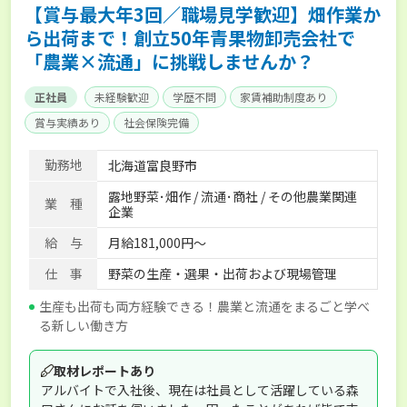
【賞与最大年3回／職場見学歓迎】畑作業か
ら出荷まで！創立50年青果物卸売会社で
「農業×流通」に挑戦しませんか？
正社員
未経験歓迎
学歴不問
家賃補助制度あり
賞与実績あり
社会保険完備
勤務地
北海道富良野市
露地野菜･畑作 / 流通･商社 / その他農業関連
業 種
企業
給 与
月給181,000円～
仕 事
野菜の生産・選果・出荷および現場管理
生産も出荷も両方経験できる！農業と流通をまるごと学べ
る新しい働き方
取材レポートあり
アルバイトで入社後、現在は社員として活躍している森