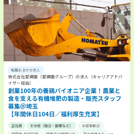
転職おまかせ求人
株式会社愛鶏園（愛鶏園グループ）の求人（キャリアアドバ
イザー経由）
創業100年の養鶏パイオニア企業！農業と
食を支える有機堆肥の製造・販売スタッフ
募集＠埼玉
【年間休日104日／福利厚生充実】
正社員
その他（独立・副業など）
未経験歓迎
管理者･幹部採用
残業月20時間以内
賞与実績あり