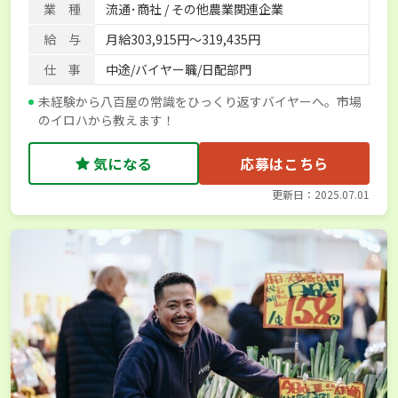
業 種
流通･商社 / その他農業関連企業
給 与
月給303,915円～319,435円
仕 事
中途/バイヤー職/日配部門
未経験から八百屋の常識をひっくり返すバイヤーへ。市場
のイロハから教えます！
気になる
応募はこちら
更新日：2025.07.01