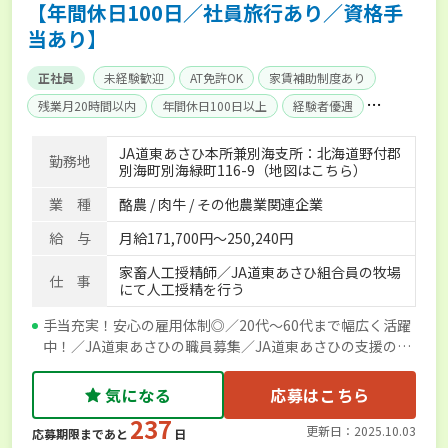
【年間休日100日／社員旅行あり／資格手
当あり】
正社員
未経験歓迎
AT免許OK
家賃補助制度あり
残業月20時間以内
年間休日100日以上
経験者優遇
社会保険完備
単身寮あり
JA道東あさひ本所兼別海支所：北海道野付郡
勤務地
別海町別海緑町116-9（地図はこちら）
業 種
酪農 / 肉牛 / その他農業関連企業
給 与
月給171,700円～250,240円
家畜人工授精師／JA道東あさひ組合員の牧場
仕 事
にて人工授精を行う
手当充実！安心の雇用体制◎／20代～60代まで幅広く活躍
中！／JA道東あさひの職員募集／JA道東あさひの支援のも
と掲載しています
気になる
応募はこちら
237
更新日：2025.10.03
応募期限まであと
日