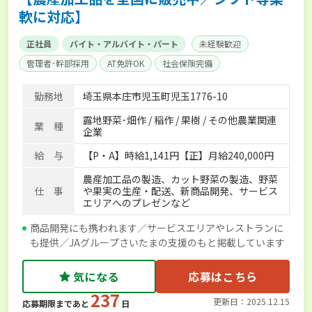
軟に対応】
正社員
バイト・アルバイト・パート
未経験歓迎
管理者･幹部採用
AT免許OK
社会保険完備
勤務地
埼玉県本庄市児玉町児玉1776-10
露地野菜･畑作 / 稲作 / 果樹 / その他農業関連
業 種
企業
給 与
【P・A】時給1,141円【正】月給240,000円
農産加工品の製造、カット野菜の製造、野菜
仕 事
や果実の生産・配送、新商品開発、サービス
エリアへのプレゼンなど
商品開発にも携われます／サービスエリアやレストランに
も提供／JAグループさいたまの支援のもと掲載しています
気になる
応募はこちら
237
更新日：2025.12.15
応募期限まであと
日