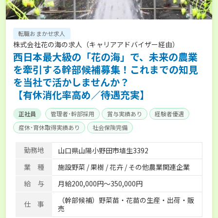
転職おまかせ求人
株式会社花の海の求人（キャリアアドバイザー経由）
西日本最大級の「花の海」で、未来の農業
を牽引する幹部候補募集！これまでの知見
を当社で活かしませんか？
【有休消化率高め／待遇充実】
正社員
管理者･幹部採用
賞与実績あり
経験者優遇
産休･育休取得実績あり
社会保険完備
勤務地
山口県山陽小野田市埴生3392
業 種
施設野菜 / 果樹 / 花卉 / その他農業関連企業
給 与
月給200,000円～350,000円
（幹部候補）野菜苗・花苗の生産・出荷・販
仕 事
売