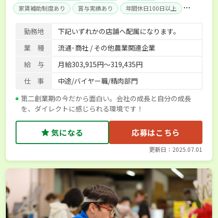
家賃補助制度あり
賞与実績あり
年間休日100日以上
社会保険完備
単身寮あり
勤務地
下記いずれかの店舗へ配属になります。
業 種
流通･商社 / その他農業関連企業
給 与
月給303,915円～319,435円
仕 事
中途/バイヤー職/精肉部門
第二創業期の今だから面白い。会社の成長と自分の成長
を、ダイレクトに感じられる環境です！
気になる
応募はこちら
更新日：2025.07.01