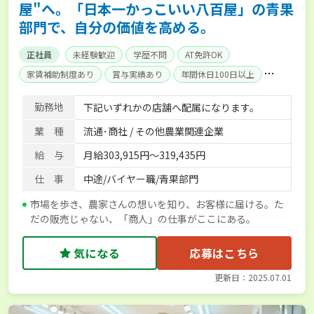
屋"へ。「日本一かっこいい八百屋」の青果
部門で、自分の価値を高める。
正社員
未経験歓迎
学歴不問
AT免許OK
家賃補助制度あり
賞与実績あり
年間休日100日以上
社会保険完備
単身寮あり
勤務地
下記いずれかの店舗へ配属になります。
業 種
流通･商社 / その他農業関連企業
給 与
月給303,915円～319,435円
仕 事
中途/バイヤー職/青果部門
市場を歩き、農家さんの想いを知り、お客様に届ける。た
だの販売じゃない、「商人」の仕事がここにある。
気になる
応募はこちら
更新日：2025.07.01