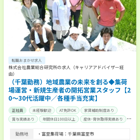
転職おまかせ求人
株式会社農業総合研究所の求人（キャリアアドバイザー経
由）
（千葉勤務）地域農業の未来を創る◆集荷
場運営・新規生産者の開拓営業スタッフ【2
0～30代活躍中／各種手当充実】
正社員
未経験歓迎
AT免許OK
家賃補助制度あり
賞与実績あり
年間休日100日以上
産休･育休取得実績あり
社会保険完備
勤務地
・富里集荷場：千葉県富里市