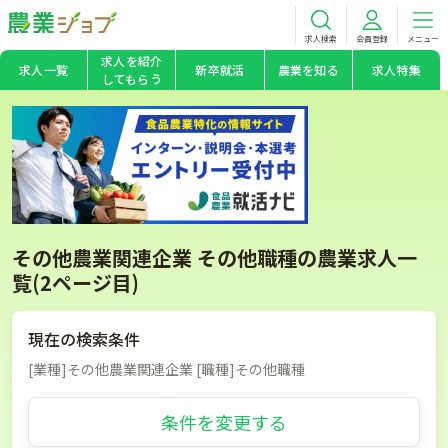
求人検索
会員登録
メニュー
求人を紹介
求人一覧
新卒就活
農業を知る
求人特集
してもらう
その他農業関連企業 その他職種の農業求人一
覧(2ページ目)
現在の検索条件
[業種]その他農業関連企業 [職種]その他職種
条件を変更する