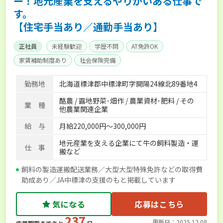
ー！地元産業を支えるやりがいある仕事で
す。
【住宅手当あり／通勤手当あり】
正社員
未経験歓迎
学歴不問
AT免許OK
家賃補助制度あり
社会保険完備
勤務地
北海道標津郡中標津町字開陽24線北89番地4
酪農 / 露地野菜･畑作 / 農業資材･肥料 / その
業 種
他農業関連企業
給 与
月給220,000円～300,000円
地元産業を支える企業にて牛の飼料製造・運
仕 事
搬など
飼料の製造運搬配送業務／大型大型特殊免許などの取得費
助成あり／JA中標津の支援のもと掲載しています
気になる
応募はこちら
237
更新日：2025.12.08