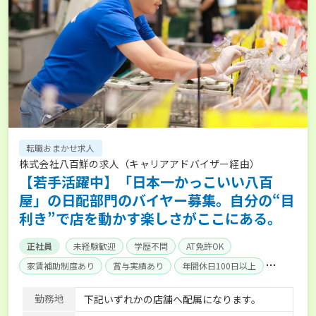
転職おまかせ求人
株式会社八百鮮の求人（キャリアアドバイザー経由）
【若手活躍中】「日本一かっこいい八百
屋」の日配部門のバイヤー募集。自分の“目
利き”で店を動かす楽しさがここにある。
正社員
未経験歓迎
学歴不問
AT免許OK
家賃補助制度あり
賞与実績あり
年間休日100日以上
社会保険完備
単身寮あり
勤務地
下記いずれかの店舗へ配属になります。