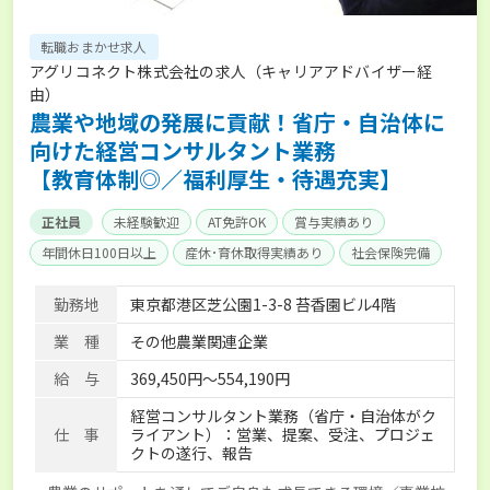
転職おまかせ求人
アグリコネクト株式会社の求人（キャリアアドバイザー経
由）
農業や地域の発展に貢献！省庁・自治体に
向けた経営コンサルタント業務
【教育体制◎／福利厚生・待遇充実】
正社員
未経験歓迎
AT免許OK
賞与実績あり
年間休日100日以上
産休･育休取得実績あり
社会保険完備
勤務地
東京都港区芝公園1-3-8 苔香園ビル4階
業 種
その他農業関連企業
給 与
369,450円～554,190円
経営コンサルタント業務（省庁・自治体がク
仕 事
ライアント）：営業、提案、受注、プロジェ
クトの遂行、報告