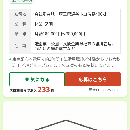
社会保険完備
勤務地
会社所在地：埼玉県深谷市血洗島406-1
業 種
林業･造園
給 与
月給180,000円～280,000円
造園業／公園・民間企業緑地帯の維持管理、
仕 事
個人邸の庭の剪定など
東京都心へ電車で約1時間！生活環境◎／体験からでも大歓
迎！／JAグループさいたまの支援のもと掲載しています
気になる
応募はこちら
233
更新日：2025.12.17
応募期限まであと
日