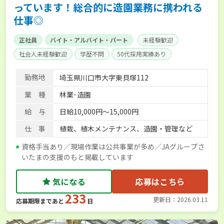
っています！総合的に造園業務に携われる
仕事◎
正社員
バイト・アルバイト・パート
未経験歓迎
社会人未経験歓迎
学歴不問
50代採用実績あり
内定まで最短1週間
残業月20時間以内
賞与実績あり
勤務地
埼玉県川口市大字東貝塚112
経験者優遇
社会保険完備
業 種
林業･造園
給 与
日給10,000円～15,000円
仕 事
植栽、植木メンテナンス、造園・管理など
資格手当あり／現場作業は公共事業が多め／JAグループさ
いたまの支援のもと掲載しています
気になる
応募はこちら
233
更新日：2026.03.11
応募期限まであと
日