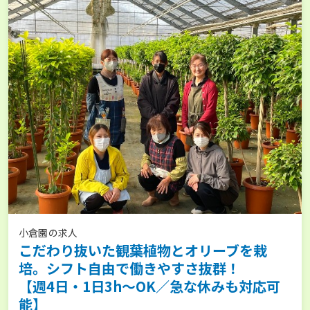
小倉園の求人
こだわり抜いた観葉植物とオリーブを栽
培。シフト自由で働きやすさ抜群！
【週4日・1日3h～OK／急な休みも対応可
能】