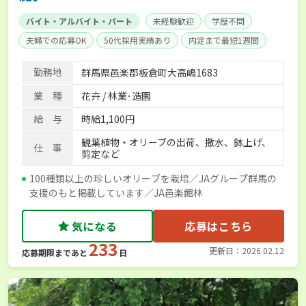
バイト・アルバイト・パート
未経験歓迎
学歴不問
夫婦での応募OK
50代採用実績あり
内定まで最短1週間
AT免許OK
勤務地
群馬県邑楽郡板倉町大高嶋1683
業 種
花卉 / 林業･造園
給 与
時給1,100円
観葉植物・オリーブの出荷、撒水、鉢上げ、
仕 事
剪定など
100種類以上の珍しいオリーブを栽培／JAグループ群馬の
支援のもと掲載しています／JA邑楽館林
気になる
応募はこちら
233
更新日：2026.02.12
応募期限まであと
日