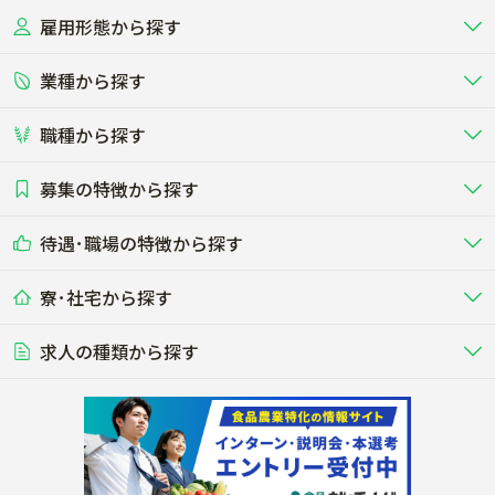
雇用形態から探す
北海道
東北
業種から探す
正社員
バイト・アルバイト・パート
関東
北陸･甲信
職種から探す
畜産（酪農･肉牛･養豚･養鶏など）
短期アルバイト
新卒（正社員･インターン）
東海
関西
募集の特徴から探す
農場･牧場･現場職
専門職（獣医師･人工授精師･
その他（独立・副業など）
酪農
肉牛
中国
四国
耕種（野菜･穀物･花卉･果樹など）
削蹄師etc）
乳牛を繁殖・飼育して生乳を出荷
和牛を繁殖・肥育して市場に出荷す
待遇･職場の特徴から探す
未経験歓迎
社会人未経験歓迎
する牧場
る牧場
九州･沖縄
海外
ドライバー
接客･販売
露地野菜･畑作
施設野菜
農業関連企業
寮･社宅から探す
畑・圃場で野菜・穀物を生産
ビニールハウスで多様な野菜の生産
養豚
社会保険完備
養鶏
家賃補助制度あり
学歴不問
夫婦での応募OK
豚を繁殖・肥育して市場に出荷す
食用鶏や鶏卵を生産し出荷する養鶏
営業･企画
経理･事務
る養豚場
場
農業資材･肥料
種苗
稲作
求人の種類から探す
その他業種
果樹
単身寮あり
世帯寮あり
食事補助あり
残業月20時間以内
50代採用実績あり
週1日～OK
農場設備・肥料・飼料の生産・流
農業用の種や苗の生産・流通・販売
水田で稲を栽培し食用米を生産
果物の栽培・収穫・観光農園など
通・販売
競走馬
研究･開発
その他畜産
WEB･IT
転職おまかせ求人
寮･社宅相談可
林業･造園
漁業･養殖
レースで活躍する馬の手入れや子馬
その他動物の畜産業（羊、ウズラな
賞与実績あり
年間休日100日以上
花卉
植物工場
週2日～OK
AT免許OK
の育成
ど）
木材の植林・伐採・加工、または
魚介類の採捕・養殖、または水産加
農業機械
流通･商社
ビニールハウスで観賞用植物の栽
環境制御された工場で野菜の生産管
その他職種
造園庭師
工場
農業用の機械・機材の開発・販
農産物・農産品の物流・卸し・輸出
培
理
経験者優遇
独立支援可能
売・リース
入
内定まで最短1週間
管理者･幹部採用