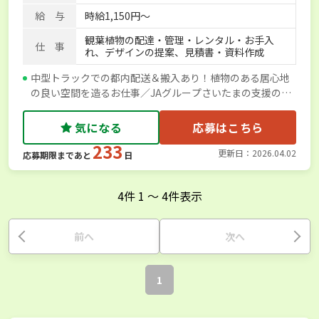
給 与
時給1,150円～
観葉植物の配達・管理・レンタル・お手入
仕 事
れ、デザインの提案、見積書・資料作成
中型トラックでの都内配送＆搬入あり！植物のある居心地
の良い空間を造るお仕事／JAグループさいたまの支援のも
と掲載しています
気になる
応募はこちら
233
更新日：2026.04.02
応募期限まであと
日
4
件
1
〜
4
件表示
前へ
次へ
1