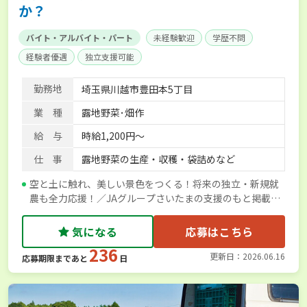
か？
バイト・アルバイト・パート
未経験歓迎
学歴不問
経験者優遇
独立支援可能
勤務地
埼玉県川越市豊田本5丁目
業 種
露地野菜･畑作
給 与
時給1,200円～
仕 事
露地野菜の生産・収穫・袋詰めなど
空と土に触れ、美しい景色をつくる！将来の独立・新規就
農も全力応援！／JAグループさいたまの支援のもと掲載し
ています
気になる
応募はこちら
236
更新日：2026.06.16
応募期限まであと
日