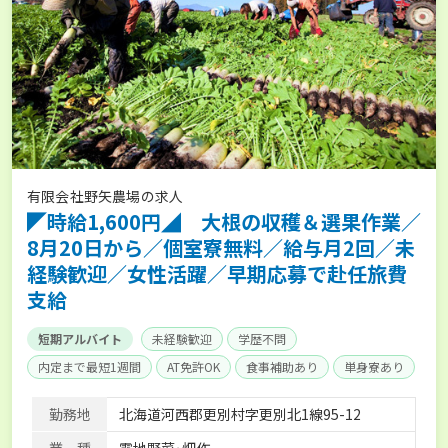
有限会社野矢農場の求人
◤時給1,600円◢ 大根の収穫＆選果作業／
8月20日から／個室寮無料／給与月2回／未
経験歓迎／女性活躍／早期応募で赴任旅費
支給
短期アルバイト
未経験歓迎
学歴不問
内定まで最短1週間
AT免許OK
食事補助あり
単身寮あり
勤務地
北海道河西郡更別村字更別北1線95-12