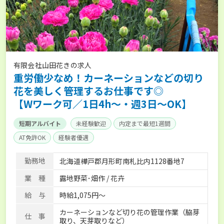
有限会社山田花きの求人
重労働少なめ！カーネーションなどの切り
花を美しく管理するお仕事です◎
【Wワーク可／1日4h～・週3日～OK】
短期アルバイト
未経験歓迎
内定まで最短1週間
AT免許OK
経験者優遇
勤務地
北海道樺戸郡月形町南札比内1128番地7
業 種
露地野菜･畑作 / 花卉
給 与
時給1,075円～
カーネーションなど切り花の管理作業（脇芽
仕 事
取り、天芽取りなど）