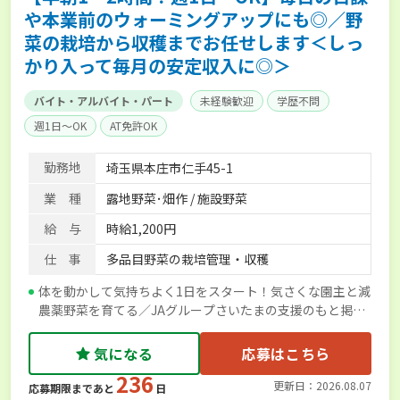
や本業前のウォーミングアップにも◎／野
菜の栽培から収穫までお任せします＜しっ
かり入って毎月の安定収入に◎＞
バイト・アルバイト・パート
未経験歓迎
学歴不問
週1日～OK
AT免許OK
勤務地
埼玉県本庄市仁手45-1
業 種
露地野菜･畑作 / 施設野菜
給 与
時給1,200円
仕 事
多品目野菜の栽培管理・収穫
体を動かして気持ちよく1日をスタート！気さくな園主と減
農薬野菜を育てる／JAグループさいたまの支援のもと掲載
しています
気になる
応募はこちら
236
更新日：2026.08.07
応募期限まであと
日