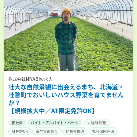
株式会社MIYABIの求人
壮大な自然景観に出会えるまち、北海道・
壮瞥町でおいしいハウス野菜を育てません
か？
【規模拡大中／AT限定免許OK】
正社員
バイト・アルバイト・パート
未経験歓迎
AT免許OK
賞与実績あり
経験者優遇
社会保険完備