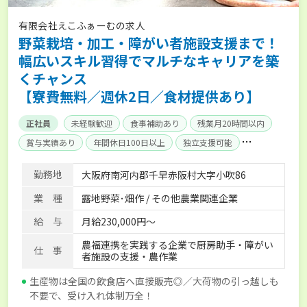
有限会社えこふぁーむの求人
野菜栽培・加工・障がい者施設支援まで！
幅広いスキル習得でマルチなキャリアを築
くチャンス
【寮費無料／週休2日／食材提供あり】
正社員
未経験歓迎
食事補助あり
残業月20時間以内
賞与実績あり
年間休日100日以上
独立支援可能
社会保険完備
単身寮あり
勤務地
大阪府南河内郡千早赤阪村大字小吹86
業 種
露地野菜･畑作 / その他農業関連企業
給 与
月給230,000円～
農福連携を実践する企業で厨房助手・障がい
仕 事
者施設の支援・農作業
生産物は全国の飲食店へ直接販売◎／大荷物の引っ越しも
不要で、受け入れ体制万全！