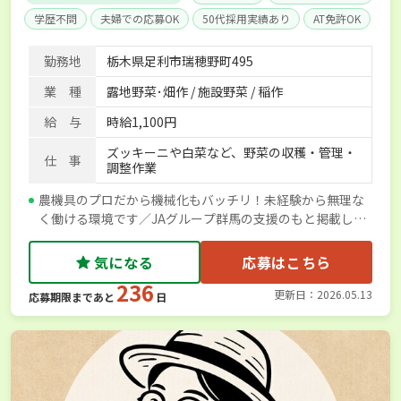
学歴不問
夫婦での応募OK
50代採用実績あり
AT免許OK
経験者優遇
勤務地
栃木県足利市瑞穂野町495
業 種
露地野菜･畑作 / 施設野菜 / 稲作
給 与
時給1,100円
ズッキーニや白菜など、野菜の収穫・管理・
仕 事
調整作業
農機具のプロだから機械化もバッチリ！未経験から無理な
く働ける環境です／JAグループ群馬の支援のもと掲載して
います／JA邑楽館林
気になる
応募はこちら
236
更新日：2026.05.13
応募期限まであと
日