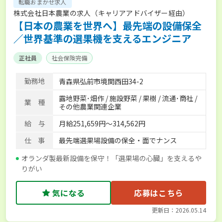
転職おまかせ求人
株式会社日本農業の求人（キャリアアドバイザー経由）
【日本の農業を世界へ】最先端の設備保全
／世界基準の選果機を支えるエンジニア
正社員
社会保険完備
勤務地
青森県弘前市境関西田34-2
露地野菜･畑作 / 施設野菜 / 果樹 / 流通･商社 /
業 種
その他農業関連企業
給 与
月給251,659円〜314,562円
仕 事
最先端選果場設備の保全・面でナンス
オランダ製最新設備を保守！「選果場の心臓」を支えるや
りがい
気になる
応募はこちら
更新日：2026.05.14