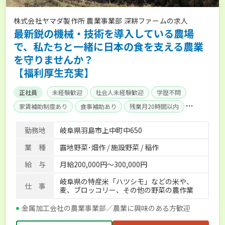
株式会社ヤマダ製作所 農業事業部 深耕ファームの求人
最新鋭の機械・技術を導入している農場
で、私たちと一緒に日本の食を支える農業
を守りませんか？
【福利厚生充実】
正社員
未経験歓迎
社会人未経験歓迎
学歴不問
家賃補助制度あり
食事補助あり
残業月20時間以内
賞与実績あり
年間休日100日以上
経験者優遇
勤務地
岐阜県羽島市上中町中650
業 種
露地野菜･畑作 / 施設野菜 / 稲作
給 与
月給200,000円～300,000円
岐阜県の特産米「ハツシモ」などの米や、
仕 事
麦、ブロッコリー、その他の野菜の農作業
金属加工会社の農業事業部／農業に興味のある方歓迎