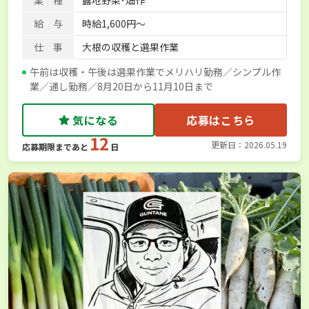
業 種
露地野菜･畑作
給 与
時給1,600円～
仕 事
大根の収穫と選果作業
午前は収穫・午後は選果作業でメリハリ勤務／シンプル作
業／通し勤務／8月20日から11月10日まで
気になる
応募はこちら
12
更新日：2026.05.19
応募期限まであと
日