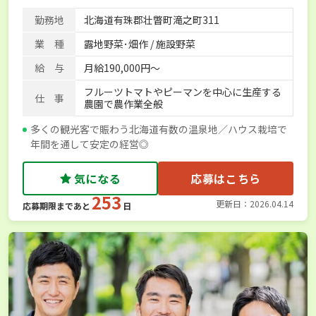
勤務地
北海道有珠郡壮瞥町滝之町311
業 種
露地野菜･畑作 / 施設野菜
給 与
月給190,000円～
フルーツトマトやピーマンを中心に生産する
仕 事
農園で農作業全般
多くの観光客で賑わう北海道有数の温泉地／ハウス栽培で
年間を通して安定の経営◎
気になる
応募はこちら
253
更新日：2026.04.14
応募期限まであと
日