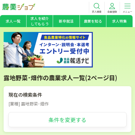
求人検索
会員登録
メニュー
求人を紹介
求人一覧
新卒就活
農業を知る
求人特集
してもらう
露地野菜･畑作の農業求人一覧(2ページ目)
現在の検索条件
[業種] 露地野菜･畑作
条件を変更する