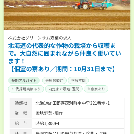
株式会社グリーンサム双葉の求人
北海道の代表的な作物の栽培から収穫ま
で。大自然に囲まれながら仲良く働いてい
ます！
【個室の寮あり／期間：10月31日まで】
短期アルバイト
未経験歓迎
学歴不問
50代採用実績あり
内定まで最短1週間
単身寮あり
勤務地
北海道虻田郡喜茂別町字中里321番地-1
業 種
露地野菜･畑作
給 与
時給1,300円
仕 事
農園で多品目の野菜栽培・除草・収穫