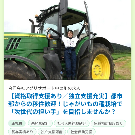
合同会社アグリサポート中の川の求人
【資格取得支援あり／独立支援充実】都市
部からの移住歓迎！じゃがいもの種栽培で
「次世代の担い手」を目指しませんか？
正社員
未経験歓迎
社会人未経験歓迎
家賃補助制度あり
賞与実績あり
独立支援可能
社会保険完備