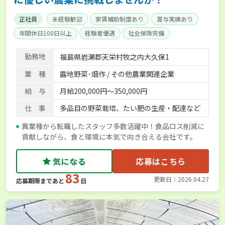
正社員
未経験歓迎
家賃補助制度あり
賞与実績あり
年間休日100日以上
経験者優遇
社会保険完備
勤務地
福島県岩瀬郡天栄村牧之内大久保1
業 種
露地野菜･畑作 / その他農業関連企業
給 与
月給200,000円〜350,000円
仕 事
多品目の野菜栽培、たい肥の生産・配達など
異業種から転職したスタッフ多数活躍中！食品ロス削減に
貢献しながら、食と環境に本気で向き合える会社です。
気になる
応募はこちら
83
更新日：2026.04.27
応募期限まであと
日