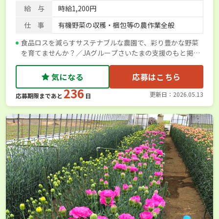
給 与
時給1,200円
仕 事
有機野菜の収穫・梱包等の農作業全般
食品ロスを減らすサステナブルな農園で、彩り豊かな野菜
を育てませんか？／JAグループさいたまの支援のもと掲載
しています
気になる
応募はこちら
236
更新日：2026.05.13
応募期限まであと
日