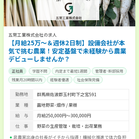
五常工業株式会社の求人
【月給25万〜＆週休2日制】設備会社が本
気で挑む農業！安定基盤で未経験から農業
デビューしませんか？
正社員
学歴不問
内定まで最短1週間
管理者･幹部採用
残業月20時間以内
経験者優遇
社会保険完備
勤務地
群馬県佐波郡玉村町下之宮591
業 種
露地野菜･畑作 / 果樹
給 与
月給250,000円～300,000円
仕 事
野菜の生産管理・栽培・出荷業務
非農家出身の社長がイチから指導！機械化推進で体力負担