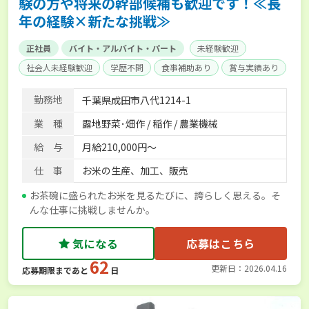
験の方や将来の幹部候補も歓迎です！≪長
年の経験×新たな挑戦≫
正社員
バイト・アルバイト・パート
未経験歓迎
社会人未経験歓迎
学歴不問
食事補助あり
賞与実績あり
年間休日100日以上
独立支援可能
社会保険完備
勤務地
千葉県成田市八代1214-1
業 種
露地野菜･畑作 / 稲作 / 農業機械
給 与
月給210,000円～
仕 事
お米の生産、加工、販売
お茶碗に盛られたお米を見るたびに、誇らしく思える。そ
んな仕事に挑戦しませんか。
気になる
応募はこちら
62
更新日：2026.04.16
応募期限まであと
日