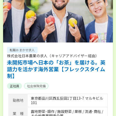
転職おまかせ求人
株式会社日本農業の求人（キャリアアドバイザー経由）
未開拓市場へ日本の「お茶」を届ける。英
語力を活かす海外営業【フレックスタイム
制】
正社員
社会保険完備
東京都品川区西五反田1丁目13-7 マルキビル
勤務地
101
露地野菜･畑作 / 施設野菜 / 果樹 / 流通･商社 /
業 種
その他農業関連企業