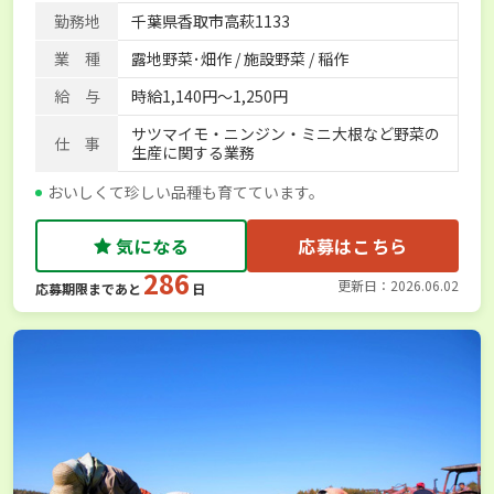
勤務地
千葉県香取市高萩1133
業 種
露地野菜･畑作 / 施設野菜 / 稲作
給 与
時給1,140円～1,250円
サツマイモ・ニンジン・ミニ大根など野菜の
仕 事
生産に関する業務
おいしくて珍しい品種も育てています。
気になる
応募はこちら
286
更新日：2026.06.02
応募期限まであと
日