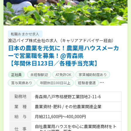
転職おまかせ求人
渡辺パイプ株式会社の求人（キャリアアドバイザー経由）
日本の農業を元気に！農業用ハウスメーカ
ーで営業職を募集！@青森県
【年間休日123日／各種手当充実】
正社員
未経験歓迎
AT免許OK
家賃補助制度あり
賞与実績あり
年間休日100日以上
経験者優遇
産休･育休取得実績あり
社会保険完備
単身寮あり
勤務地
青森県八戸市桔梗野工業団地2-11-6
業 種
農業資材･肥料 / その他農業関連企業
給 与
月給211,600円～400,000円
自社農業用ハウスを中心に農業関連商材をト
仕 事