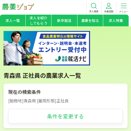
求人検索
会員登録
メニュー
求人を紹介
求人一覧
新卒就活
農業を知る
求人特集
してもらう
青森県 正社員の農業求人一覧
現在の検索条件
[勤務地]青森県 [雇用形態]正社員
条件を変更する