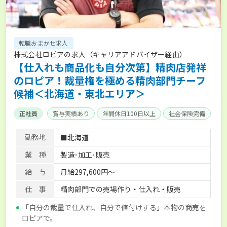
転職おまかせ求人
株式会社ロピアの求人（キャリアアドバイザー経由）
【仕入れも商品化も自分次第】精肉店発祥
のロピア！裁量権を極める精肉部門チーフ
候補＜北海道・東北エリア＞
正社員
賞与実績あり
年間休日100日以上
社会保険完備
勤務地
■北海道
業 種
製造･加工･販売
給 与
月給297,600円～
仕 事
精肉部門での売場作り・仕入れ・販売
「自分の裁量で仕入れ、自分で値付けする」本物の商売を
ロピアで。