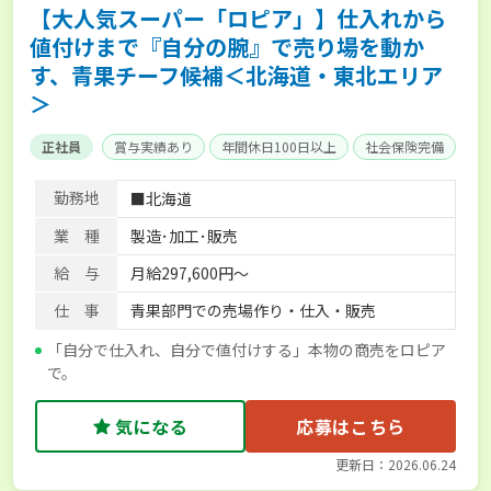
【大人気スーパー「ロピア」】仕入れから
値付けまで『自分の腕』で売り場を動か
す、青果チーフ候補＜北海道・東北エリア
＞
正社員
賞与実績あり
年間休日100日以上
社会保険完備
勤務地
■北海道
業 種
製造･加工･販売
給 与
月給297,600円～
仕 事
青果部門での売場作り・仕入・販売
「自分で仕入れ、自分で値付けする」本物の商売をロピア
で。
気になる
応募はこちら
更新日：2026.06.24