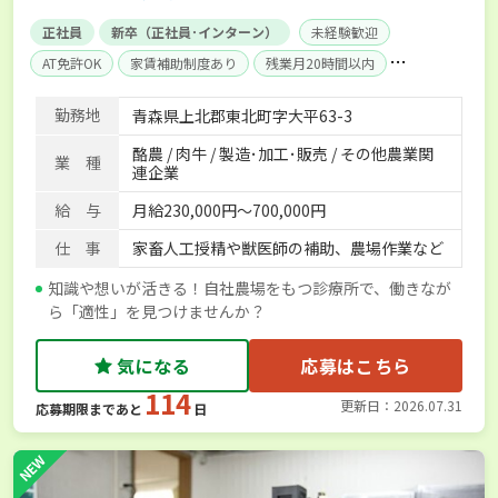
正社員
新卒（正社員･インターン）
未経験歓迎
AT免許OK
家賃補助制度あり
残業月20時間以内
賞与実績あり
年間休日100日以上
社会保険完備
勤務地
青森県上北郡東北町字大平63-3
酪農 / 肉牛 / 製造･加工･販売 / その他農業関
業 種
連企業
給 与
月給230,000円～700,000円
仕 事
家畜人工授精や獣医師の補助、農場作業など
知識や想いが活きる！自社農場をもつ診療所で、働きなが
ら「適性」を見つけませんか？
気になる
応募はこちら
114
更新日：2026.07.31
応募期限まであと
日
NEW