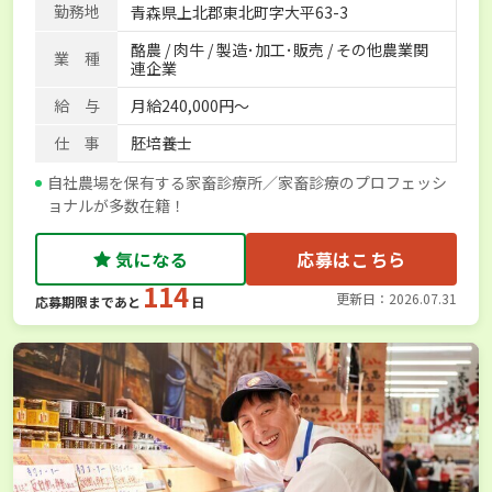
勤務地
青森県上北郡東北町字大平63-3
酪農 / 肉牛 / 製造･加工･販売 / その他農業関
業 種
連企業
給 与
月給240,000円～
仕 事
胚培養士
自社農場を保有する家畜診療所／家畜診療のプロフェッシ
ョナルが多数在籍！
気になる
応募はこちら
114
更新日：2026.07.31
応募期限まであと
日