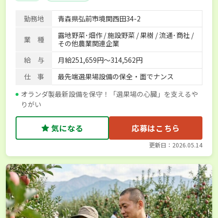
勤務地
青森県弘前市境関西田34-2
露地野菜･畑作 / 施設野菜 / 果樹 / 流通･商社 /
業 種
その他農業関連企業
給 与
月給251,659円〜314,562円
仕 事
最先端選果場設備の保全・面でナンス
オランダ製最新設備を保守！「選果場の心臓」を支えるや
りがい
気になる
応募はこちら
更新日：2026.05.14