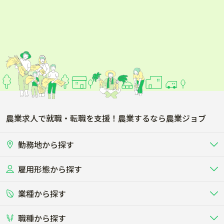
農業求人で就職・転職を支援！農業するなら農業ジョブ
勤務地から探す
雇用形態から探す
北海道
東北
業種から探す
正社員
バイト・アルバイト・パート
関東
北陸･甲信
職種から探す
畜産（酪農･肉牛･養豚･養鶏など）
短期アルバイト
新卒（正社員･インターン）