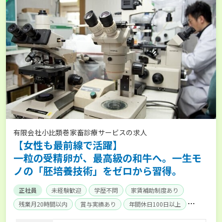
有限会社小比類巻家畜診療サービスの求人
【女性も最前線で活躍】
一粒の受精卵が、最高級の和牛へ。一生モ
ノの「胚培養技術」をゼロから習得。
正社員
未経験歓迎
学歴不問
家賃補助制度あり
残業月20時間以内
賞与実績あり
年間休日100日以上
社会保険完備