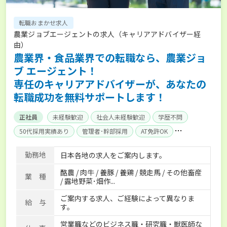
転職おまかせ求人
農業ジョブエージェントの求人（キャリアアドバイザー経
由）
農業界・食品業界での転職なら、農業ジョ
ブ エージェント！
専任のキャリアアドバイザーが、あなたの
転職成功を無料サポートします！
正社員
未経験歓迎
社会人未経験歓迎
学歴不問
50代採用実績あり
管理者･幹部採用
AT免許OK
家賃補助制度あり
食事補助あり
残業月20時間以内
勤務地
日本各地の求人をご案内します。
賞与実績あり
年間休日100日以上
経験者優遇
酪農 / 肉牛 / 養豚 / 養鶏 / 競走馬 / その他畜産
独立支援可能
社会保険完備
単身寮あり
世帯寮あり
業 種
/ 露地野菜･畑作...
寮･社宅相談可
ご案内する求人、ご経験によって異なりま
給 与
す。
営業職などのビジネス職・研究職・獣医師な