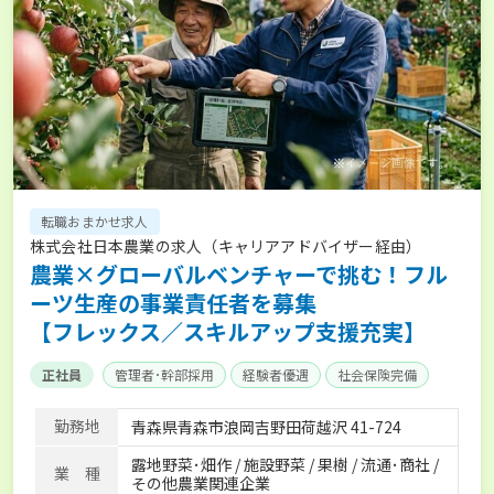
転職おまかせ求人
株式会社日本農業の求人（キャリアアドバイザー経由）
農業×グローバルベンチャーで挑む！フル
ーツ生産の事業責任者を募集
【フレックス／スキルアップ支援充実】
正社員
管理者･幹部採用
経験者優遇
社会保険完備
勤務地
青森県青森市浪岡吉野田荷越沢 41-724
露地野菜･畑作 / 施設野菜 / 果樹 / 流通･商社 /
業 種
その他農業関連企業