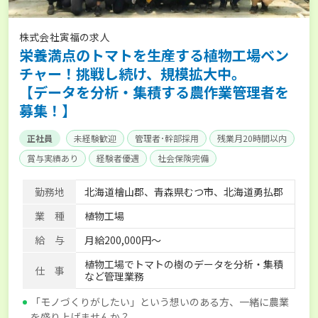
株式会社寅福の求人
栄養満点のトマトを生産する植物工場ベン
チャー！挑戦し続け、規模拡大中。
【データを分析・集積する農作業管理者を
募集！】
正社員
未経験歓迎
管理者･幹部採用
残業月20時間以内
賞与実績あり
経験者優遇
社会保険完備
勤務地
北海道檜山郡、青森県むつ市、北海道勇払郡
業 種
植物工場
給 与
月給200,000円～
植物工場でトマトの樹のデータを分析・集積
仕 事
など管理業務
「モノづくりがしたい」という想いのある方、一緒に農業
を盛り上げませんか？