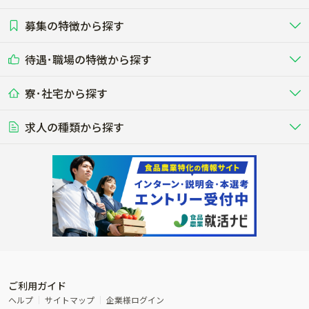
東海
関西
募集の特徴から探す
農場･牧場･現場職
専門職（獣医師･人工授精師･
その他（独立・副業など）
酪農
肉牛
中国
四国
耕種（野菜･穀物･花卉･果樹など）
削蹄師etc）
乳牛を繁殖・飼育して生乳を出荷
和牛を繁殖・肥育して市場に出荷す
待遇･職場の特徴から探す
未経験歓迎
社会人未経験歓迎
する牧場
る牧場
九州･沖縄
海外
ドライバー
接客･販売
露地野菜･畑作
施設野菜
農業関連企業
寮･社宅から探す
畑・圃場で野菜・穀物を生産
ビニールハウスで多様な野菜の生産
養豚
社会保険完備
養鶏
家賃補助制度あり
学歴不問
夫婦での応募OK
豚を繁殖・肥育して市場に出荷す
食用鶏や鶏卵を生産し出荷する養鶏
営業･企画
経理･事務
る養豚場
場
農業資材･肥料
種苗
稲作
求人の種類から探す
その他業種
果樹
単身寮あり
世帯寮あり
食事補助あり
残業月20時間以内
50代採用実績あり
週1日～OK
農場設備・肥料・飼料の生産・流
農業用の種や苗の生産・流通・販売
水田で稲を栽培し食用米を生産
果物の栽培・収穫・観光農園など
通・販売
競走馬
研究･開発
その他畜産
WEB･IT
転職おまかせ求人
寮･社宅相談可
林業･造園
漁業･養殖
レースで活躍する馬の手入れや子馬
その他動物の畜産業（羊、ウズラな
賞与実績あり
年間休日100日以上
花卉
植物工場
週2日～OK
AT免許OK
の育成
ど）
木材の植林・伐採・加工、または
魚介類の採捕・養殖、または水産加
農業機械
流通･商社
ビニールハウスで観賞用植物の栽
環境制御された工場で野菜の生産管
その他職種
造園庭師
工場
農業用の機械・機材の開発・販
農産物・農産品の物流・卸し・輸出
培
理
経験者優遇
独立支援可能
売・リース
入
内定まで最短1週間
管理者･幹部採用
製造･加工･販売
福祉
産休･育休取得実績あり
農産物から食品を製造・加工・販
福祉事業と農業生産を連携させたビ
売
ジネス
ご利用ガイド
その他農業関連企業
ヘルプ
サイトマップ
企業様ログイン