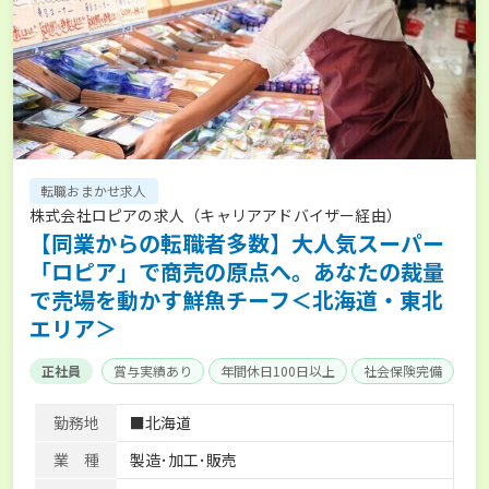
転職おまかせ求人
株式会社ロピアの求人（キャリアアドバイザー経由）
【同業からの転職者多数】大人気スーパー
「ロピア」で商売の原点へ。あなたの裁量
で売場を動かす鮮魚チーフ＜北海道・東北
エリア＞
正社員
賞与実績あり
年間休日100日以上
社会保険完備
勤務地
■北海道
業 種
製造･加工･販売