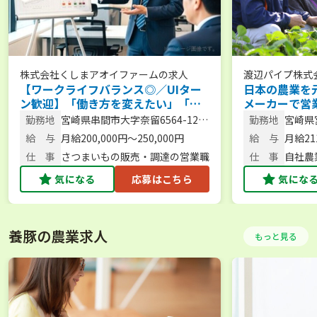
株式会社くしまアオイファーム
の求人
渡辺パイプ株式
【ワークライフバランス◎／UIター
日本の農業を
ン歓迎】「働き方を変えたい」「営
メーカーで営
業の経験を磨きたい方」必見！販路
【年間休日12
勤務地
宮崎県串間市大字奈留6564-12
勤務地
宮崎県
開拓をするさつまいも営業（営業職
（本社）
給 与
月給200,000円～250,000円
給 与
月給211
／宮崎勤務）
仕 事
さつまいもの販売・調達の営業職
仕 事
自社農
連商材
気になる
応募はこちら
気にな
養豚の農業求人
もっと見る