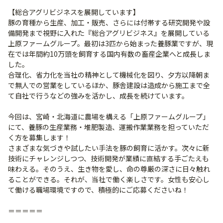
【総合アグリビジネスを展開しています】
豚の育種から生産、加工・販売、さらには付帯する研究開発や設
備開発まで視野に入れた『総合アグリビジネス』を展開している
上原ファームグループ。最初は3匹から始まった養豚業ですが、現
在では年間約10万頭を飼育する国内有数の畜産企業へと成長しま
した。
合理化、省力化を当社の精神として機械化を図り、夕方以降朝ま
で無人での営業をしているほか、豚舎建設は造成から施工まで全
て自社で行うなどの強みを活かし、成長を続けています。
今回は、宮崎・北海道に農場を構える「上原ファームグループ」
にて、養豚の生産業務・堆肥製造、運搬作業業務を担っていただ
く方を募集します！
さまざまな気づきや試したい手法を豚の飼育に活かす。次々に新
技術にチャレンジしつつ、技術開発が業績に直結する手ごたえも
味わえる。そのうえ、生き物を愛し、命の尊厳の深さに日々触れ
ることができる。それが、当社で働く楽しさです。女性も安心し
て働ける職場環境ですので、積極的にご応募くださいね！
＝＝＝＝＝