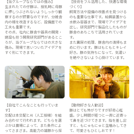
【当グループならではの強み】
【技術をフル活用した、快適な環境
生まれたての仔豚は、授乳時に母豚
づくり】
に押しつぶされないようしっかり観
飼育方法や設備の改善点を見つける
察するのが肝要なのですが、分娩舎
のも重要な仕事です。給餌装置から
内の柵を改造するなど、設備面での
水飲み容器まで、現場でアイデアを
工夫も重要です。
出し、研究部門で製品化したものが
その点、社内に豚舎や器具の開発・
豚舎のあちこちで活用されていま
建設も担う開発研究部門があるとこ
す。
ろが、当グループならではの大きな
また糞尿の処理、豚舎内の清掃もま
強み。現場で思いついたアイデアを
めに行います。豚はもともとキレイ
すぐ形にできます。
好き。豚の気持ちになって、気遣い
を絶やさないよう心掛けています。
【自社でこんなことも行っていま
【動物好きな人歓迎】
す】
豚はとても怖がりですが好奇心旺
交配は本交配とAI（人工授精）を組
盛。少し時間が経つと一斉に近寄っ
み合わせて行われます。どちらを選
て鼻を近づけてきます。指を差し出
ぶかは農場によって、また条件によ
すと、もにゅもにゅと生噛みしてき
ってさまざま。高能力の雄豚から採
て、可愛さもひとしおです！