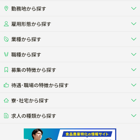
勤務地から探す
雇用形態から探す
北海道
東北
業種から探す
正社員
バイト・アルバイト・パート
関東
北陸･甲信
職種から探す
畜産（酪農･肉牛･養豚･養鶏など）
短期アルバイト
新卒（正社員･インターン）
東海
関西
募集の特徴から探す
農場･牧場･現場職
専門職（獣医師･人工授精師･
その他（独立・副業など）
酪農
肉牛
中国
四国
耕種（野菜･穀物･花卉･果樹など）
削蹄師etc）
乳牛を繁殖・飼育して生乳を出荷
和牛を繁殖・肥育して市場に出荷す
待遇･職場の特徴から探す
未経験歓迎
社会人未経験歓迎
する牧場
る牧場
九州･沖縄
海外
ドライバー
接客･販売
露地野菜･畑作
施設野菜
農業関連企業
寮･社宅から探す
畑・圃場で野菜・穀物を生産
ビニールハウスで多様な野菜の生産
養豚
社会保険完備
養鶏
家賃補助制度あり
学歴不問
夫婦での応募OK
豚を繁殖・肥育して市場に出荷す
食用鶏や鶏卵を生産し出荷する養鶏
営業･企画
経理･事務
る養豚場
場
農業資材･肥料
種苗
稲作
求人の種類から探す
その他業種
果樹
単身寮あり
世帯寮あり
食事補助あり
残業月20時間以内
50代採用実績あり
週1日～OK
農場設備・肥料・飼料の生産・流
農業用の種や苗の生産・流通・販売
水田で稲を栽培し食用米を生産
果物の栽培・収穫・観光農園など
通・販売
競走馬
研究･開発
その他畜産
WEB･IT
転職おまかせ求人
寮･社宅相談可
林業･造園
漁業･養殖
レースで活躍する馬の手入れや子馬
その他動物の畜産業（羊、ウズラな
賞与実績あり
年間休日100日以上
花卉
植物工場
週2日～OK
AT免許OK
の育成
ど）
木材の植林・伐採・加工、または
魚介類の採捕・養殖、または水産加