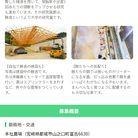
取した精液を用いて、受胎率や出産1
回あたりの頭数をアップさせる研究
も進めています。その研究風景は、
豚舎というより大学の研究室です。
【自社で豚舎の建設も】
【豚たちへの気配り】
写真は建設中の豚舎です。
豚たちの間では強いものがリーダー
冬は床暖房とヒーターで温度管理を
になる半面、引っ込み思案で餌を食
行い、夏はスプリンクラーをまわす
いっぱぐれがちになる子もいます。
など、爽やかな環境をつくっていま
まんべんなく育つように配慮するの
す。
も大切な仕事です。
募集概要
勤務地・交通
本社農場（宮崎県都城市山之口町富吉6630）