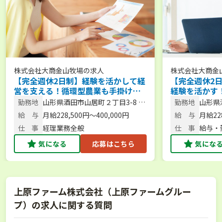
株式会社大商金山牧場
の求人
株式会社大商金
【完全週休2日制】経験を活かして経
【完全週休2
営を支える！循環型農業も手掛ける
経験を活かす
食肉メーカーの経理
る食肉メーカ
勤務地
山形県酒田市山居町２丁目3-8 庄
勤務地
山形県
内JAビル
内JA
給 与
月給228,500円～400,000円
給 与
月給228
仕 事
経理業務全般
仕 事
給与・
気になる
応募はこちら
気にな
上原ファーム株式会社（上原ファームグルー
プ）の求人に関する質問