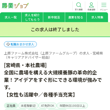
求人検索
会員登録
メニュー
求人を紹介
求人一覧
新卒就活
農業を知る
求人特集
してもらう
この求人は終了しました
転職おまかせ求人
上原ファーム株式会社（上原ファームグループ）の求人 - 宮崎県
（キャリアアドバイザー経由）
[宮崎県・本社農場]
全国に農場を構える大規模養豚の革命的企
業！アイデアをすぐ形にできる環境が強みで
す。
【女性も活躍中／各種手当充実】
正社員
未経験歓迎
AT免許OK
年間休日100日以上