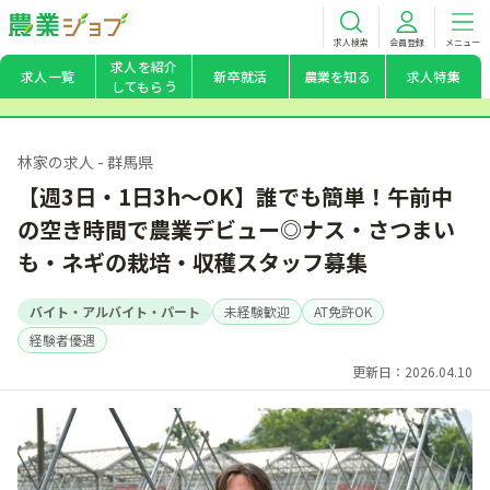
求人検索
会員登録
メニュー
求人を紹介
求人一覧
新卒就活
農業を知る
求人特集
してもらう
林家の求人 - 群馬県
【週3日・1日3h～OK】誰でも簡単！午前中
の空き時間で農業デビュー◎ナス・さつまい
も・ネギの栽培・収穫スタッフ募集
バイト・アルバイト・パート
未経験歓迎
AT免許OK
経験者優遇
更新日：2026.04.10