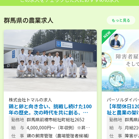
群馬県の農業求人
もっと見る
株式会社トマル
の求人
パーソルダイバ
鶏と卵と向き合い、挑戦し続けた100
【年間休日12
年の歴史。次の時代を共に創る、農
祉と農業の架
場長候補を募集。 【未経験歓迎／人
「できた！」
勤務地
群馬県前橋市総社町総社2652
勤務地
群馬県
柄重視】
勤務／安心の
地22
給 与
4,000,000円～（年収例）※昇
給 与
月給210
給・賞与あり
仕 事
鶏の飼育管理（農場管理者候補）
仕 事
障害が