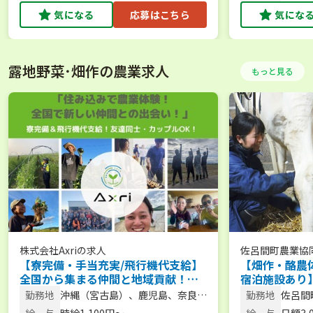
気になる
応募はこちら
気にな
露地野菜･畑作の農業求人
もっと見る
株式会社Axri
の求人
佐呂間町農業協
【寮完備・手当充実/飛行機代支給】
【畑作・酪農
全国から集まる仲間と地域貢献！農
宿泊施設あり
繁期をサポートする短期アルバイト
体験から新規
勤務地
沖縄（宮古島）、鹿児島、奈良、
勤務地
佐呂間
を大募集！／大型特殊・フォークリ
スで始められ
北海道など
給 与
時給1,100円〜
給 与
日額3,