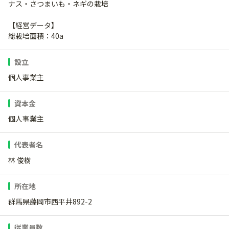
ナス・さつまいも・ネギの栽培
【経営データ】
総栽培面積：40a
設立
個人事業主
資本金
個人事業主
代表者名
林 俊樹
所在地
群馬県藤岡市西平井892-2
従業員数