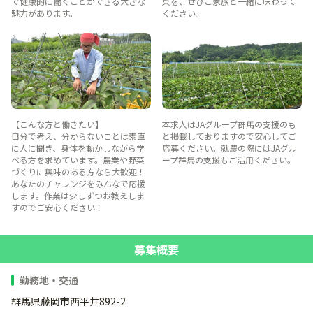
で健康的に働くことができる大きな
菜を、ぜひご家族と一緒に味わって
魅力があります。
ください。
【こんな方と働きたい】
本求人はJAグループ群馬の支援のも
自分で考え、分からないことは素直
と掲載しておりますので安心してご
に人に聞き、身体を動かしながら学
応募ください。就農の際にはJAグル
べる方を求めています。農業や野菜
ープ群馬の支援もご活用ください。
づくりに興味のある方なら大歓迎！
あなたのチャレンジをみんなで応援
します。作業は少しずつお教えしま
すのでご安心ください！
募集概要
勤務地・交通
群馬県藤岡市西平井892-2