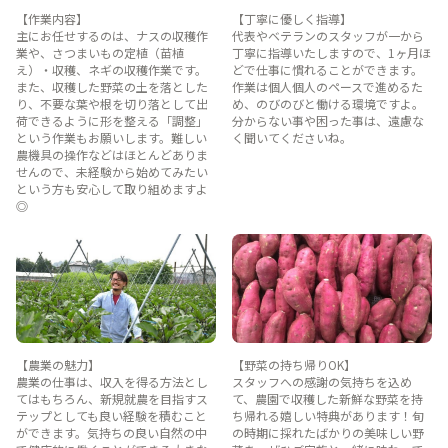
【作業内容】
【丁寧に優しく指導】
主にお任せするのは、ナスの収穫作
代表やベテランのスタッフが一から
業や、さつまいもの定植（苗植
丁寧に指導いたしますので、1ヶ月ほ
え）・収穫、ネギの収穫作業です。
どで仕事に慣れることができます。
また、収穫した野菜の土を落とした
作業は個人個人のペースで進めるた
り、不要な葉や根を切り落として出
め、のびのびと働ける環境ですよ。
荷できるように形を整える「調整」
分からない事や困った事は、遠慮な
という作業もお願いします。難しい
く聞いてくださいね。
農機具の操作などはほとんどありま
せんので、未経験から始めてみたい
という方も安心して取り組めますよ
◎
【農業の魅力】
【野菜の持ち帰りOK】
農業の仕事は、収入を得る方法とし
スタッフへの感謝の気持ちを込め
てはもちろん、新規就農を目指すス
て、農園で収穫した新鮮な野菜を持
テップとしても良い経験を積むこと
ち帰れる嬉しい特典があります！旬
ができます。気持ちの良い自然の中
の時期に採れたばかりの美味しい野