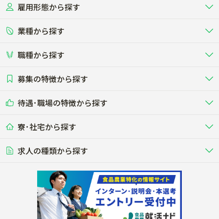
雇用形態から探す
北海道
東北
業種から探す
正社員
バイト・アルバイト・パート
関東
北陸･甲信
職種から探す
畜産（酪農･肉牛･養豚･養鶏など）
短期アルバイト
新卒（正社員･インターン）
東海
関西
募集の特徴から探す
農場･牧場･現場職
専門職（獣医師･人工授精師･
その他（独立・副業など）
酪農
肉牛
中国
四国
耕種（野菜･穀物･花卉･果樹など）
削蹄師etc）
乳牛を繁殖・飼育して生乳を出荷
和牛を繁殖・肥育して市場に出荷す
待遇･職場の特徴から探す
未経験歓迎
社会人未経験歓迎
する牧場
る牧場
九州･沖縄
海外
ドライバー
接客･販売
露地野菜･畑作
施設野菜
農業関連企業
寮･社宅から探す
畑・圃場で野菜・穀物を生産
ビニールハウスで多様な野菜の生産
養豚
社会保険完備
養鶏
家賃補助制度あり
学歴不問
夫婦での応募OK
豚を繁殖・肥育して市場に出荷す
食用鶏や鶏卵を生産し出荷する養鶏
営業･企画
経理･事務
る養豚場
場
農業資材･肥料
種苗
稲作
求人の種類から探す
その他業種
果樹
単身寮あり
世帯寮あり
食事補助あり
残業月20時間以内
50代採用実績あり
週1日～OK
農場設備・肥料・飼料の生産・流
農業用の種や苗の生産・流通・販売
水田で稲を栽培し食用米を生産
果物の栽培・収穫・観光農園など
通・販売
競走馬
研究･開発
その他畜産
WEB･IT
転職おまかせ求人
寮･社宅相談可
林業･造園
漁業･養殖
レースで活躍する馬の手入れや子馬
その他動物の畜産業（羊、ウズラな
賞与実績あり
年間休日100日以上
花卉
植物工場
週2日～OK
AT免許OK
の育成
ど）
木材の植林・伐採・加工、または
魚介類の採捕・養殖、または水産加
農業機械
流通･商社
ビニールハウスで観賞用植物の栽
環境制御された工場で野菜の生産管
その他職種
造園庭師
工場
農業用の機械・機材の開発・販
農産物・農産品の物流・卸し・輸出
培
理
経験者優遇
独立支援可能
売・リース
入
内定まで最短1週間
管理者･幹部採用