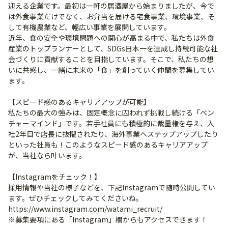
迎える企業です。最初は一軒の居酒屋から始まりましたが、今で
は外食事業だけでなく、お弁当を届ける宅食事業、環境事業、そ
して有機農業など、幅広い事業を展開しています。
近年、食の安全や環境問題への関心が高まる中で、私たちは外食
産業のトップランナーとして、SDGs日本一を達成し持続可能な社
会づくりに貢献することを目指しています。そこで、私たちの想
いに共感し、一緒に未来の「食」を創っていく仲間を募集してい
ます。
【スピード感のあるキャリアアップが可能】
私たちの最大の強みは、固定概念に囚われず挑戦し続ける「ベン
チャーマインド」です。若手社員にも積極的に裁量権を与え、入
社2年目で店長に抜擢されたり、海外事業へステップアップしたり
といった社員も！このようなスピード感のあるキャリアアップ
が、当社なら叶います。
【Instagramをチェック！】
採用情報や当社の様子などを、下記Instagramで随時公開してい
ます。ぜひチェックしてみてくださいね。
https://www.instagram.com/watami_recruit/
※募集要項にある「Instagram」欄からもアクセスできます！