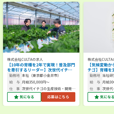
株式会社CULTA
の求人
株式会社CULTA
【10年の育種を2年で実現！普及部門
【気候変動か
を牽引するリーダー】次世代イチゴ
チゴ】育種を
の栽培手法を確立する研究員＜フレ
レックスタイ
勤務地
本社（東京都小金井市）
勤務地
当社研
ックスタイム制／週休2日＞
千葉県
給 与
月給350,000円～
給 与
月給300
仕 事
次世代イチゴの生産技術・開発普
仕 事
次世代
及研究員
気になる
応募はこちら
気にな