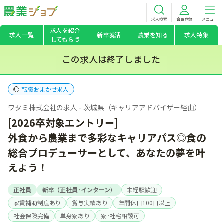
求人検索
会員登録
メニュー
求人を紹介
求人一覧
新卒就活
農業を知る
求人特集
してもらう
この求人は終了しました
転職おまかせ求人
ワタミ株式会社の求人 - 茨城県（キャリアアドバイザー経由）
[2026卒対象エントリー]
外食から農業まで多彩なキャリアパス◎食の
総合プロデューサーとして、あなたの夢を叶
えよう！
正社員
新卒（正社員･インターン）
未経験歓迎
家賃補助制度あり
賞与実績あり
年間休日100日以上
社会保険完備
単身寮あり
寮･社宅相談可