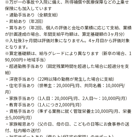
※万が一の事故や入院に備え、所得補償や医療保障などの上乗せ
保険にも加入しています
・通勤手当あり（全額支給）
・昇給あり（年2回）
・賞与あり（年2回、個人の評価と会社の業績に応じて支給、業績
が計画達成の場合、年間支給平均額は、算定基礎額の3ヶ月分）
※入社後3ヶ月間は評価対象になりません。4ヶ月目から評価対象
となります。
※算定基礎額は、給与グレードにより異なります（新卒の場合、1
90,000円＋地域手当）
・超過勤務手当あり（固定残業時間を超過した場合に超過分を支
給）
・深夜手当あり（22時以降の勤務が発生した場合に支給）
・住宅手当あり（世帯主：20,000円/月、共同名義：10,000円/
月）
・家族手当あり（1人目：20,000円/月、2人目～：10,000円/月）
・教育手当あり（1人につき2,000円/月）
・資格手当あり（準ずる業務に就く管理栄養士10,000円/月、栄養
士5,000円/月）
・家族報恩あり（父の日、母の日、こどもの日等にお食事券の送
付、社内報の送付）
・社宅サポートあり（借り上げ住宅や家探しのサポート）