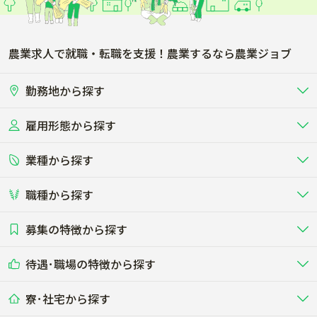
農業求人で就職・転職を支援！農業するなら農業ジョブ
勤務地から探す
雇用形態から探す
北海道
東北
業種から探す
正社員
バイト・アルバイト・パート
関東
北陸･甲信
職種から探す
畜産（酪農･肉牛･養豚･養鶏など）
短期アルバイト
新卒（正社員･インターン）
東海
関西
募集の特徴から探す
農場･牧場･現場職
専門職（獣医師･人工授精師･
その他（独立・副業など）
酪農
肉牛
中国
四国
耕種（野菜･穀物･花卉･果樹など）
削蹄師etc）
乳牛を繁殖・飼育して生乳を出荷
和牛を繁殖・肥育して市場に出荷す
待遇･職場の特徴から探す
未経験歓迎
社会人未経験歓迎
する牧場
る牧場
九州･沖縄
海外
ドライバー
接客･販売
露地野菜･畑作
施設野菜
農業関連企業
寮･社宅から探す
畑・圃場で野菜・穀物を生産
ビニールハウスで多様な野菜の生産
養豚
社会保険完備
養鶏
家賃補助制度あり
学歴不問
夫婦での応募OK
豚を繁殖・肥育して市場に出荷す
食用鶏や鶏卵を生産し出荷する養鶏