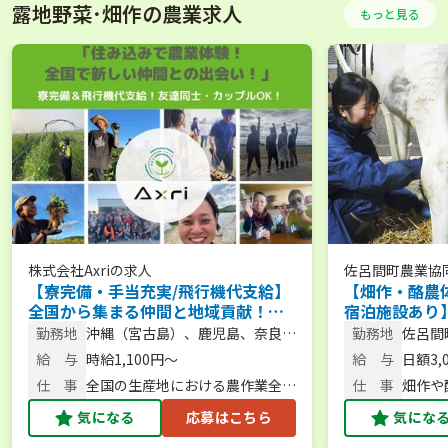
露地野菜･畑作の農業求人
もっと見る
株式会社Axri
の求人
佐呂間町農業協
【寮完備・手当充実/飛行機代支給】
【畑作・酪農
全国から集まる仲間と地域貢献！農
宿泊施設あり
繁期をサポートする短期アルバイト
体験から新規
勤務地
沖縄（宮古島）、鹿児島、奈良、
勤務地
佐呂間
を大募集！／大型特殊・フォークリ
スで始められ
北海道など
給 与
時給1,100円〜
給 与
日額3,
フト免許保有者、大歓迎！
仕 事
全国の生産地における農作業全般
仕 事
畑作や
／農作業・スタッフ管理
気になる
応募はこちら
気にな