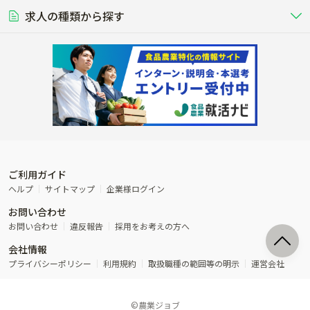
営業･企画
経理･事務
る養豚場
場
農業資材･肥料
種苗
稲作
求人の種類から探す
その他業種
果樹
単身寮あり
世帯寮あり
食事補助あり
残業月20時間以内
50代採用実績あり
週1日～OK
農場設備・肥料・飼料の生産・流
農業用の種や苗の生産・流通・販売
水田で稲を栽培し食用米を生産
果物の栽培・収穫・観光農園など
通・販売
競走馬
研究･開発
その他畜産
WEB･IT
転職おまかせ求人
寮･社宅相談可
林業･造園
漁業･養殖
レースで活躍する馬の手入れや子馬
その他動物の畜産業（羊、ウズラな
賞与実績あり
年間休日100日以上
花卉
植物工場
週2日～OK
AT免許OK
の育成
ど）
木材の植林・伐採・加工、または
魚介類の採捕・養殖、または水産加
農業機械
流通･商社
ビニールハウスで観賞用植物の栽
環境制御された工場で野菜の生産管
その他職種
造園庭師
工場
農業用の機械・機材の開発・販
農産物・農産品の物流・卸し・輸出
培
理
経験者優遇
独立支援可能
売・リース
入
内定まで最短1週間
管理者･幹部採用
製造･加工･販売
福祉
産休･育休取得実績あり
農産物から食品を製造・加工・販
福祉事業と農業生産を連携させたビ
売
ジネス
ご利用ガイド
その他農業関連企業
ヘルプ
サイトマップ
企業様ログイン
農業に密接に関わるその他のビジ
お問い合わせ
ネス
お問い合わせ
違反報告
採用をお考えの方へ
会社情報
プライバシーポリシー
利用規約
取扱職種の範囲等の明示
運営会社
©農業ジョブ