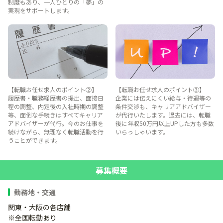
制度もあり、一人ひとりの「夢」の
実現をサポートします。
【転職お任せ求人のポイント②】
【転職お任せ求人のポイント③】
履歴書・職務経歴書の提出、面接日
企業には伝えにくい給与・待遇等の
程の調整、内定後の入社時期の調整
条件交渉も、キャリアアドバイザー
等、面倒な手続きはすべてキャリア
が代行いたします。過去には、転職
アドバイザーが代行。今のお仕事を
後に年収50万円以上UPした方も多数
続けながら、無理なく転職活動を行
いらっしゃいます。
うことができます。
募集概要
勤務地・交通
関東・大阪の各店舗
※全国転勤あり