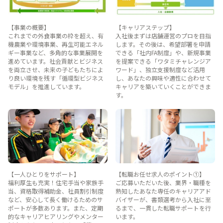
【事業の概要】
【キャリアステップ】
これまでの外食事業の枠を超え、有
入社後まずは店舗運営のプロを目指
機農業や環境事業、再生可能エネル
します。その後は、希望部署を申請
ギー事業など、多角的な事業展開を
できる「社内FA制度」や、新規事業
進めています。社会貢献とビジネス
を提案できる「ワタミチャレンジア
を両立させ、未来の子どもたちによ
ワード」、独立支援制度など活用
り良い環境を残す「循環型ビジネス
し、あなたの興味や適性に合わせて
モデル」を推進しています。
キャリアを築いていくことができま
す。
【一人ひとりをサポート】
【転職お任せ求人のポイント①】
福利厚生も充実！住宅手当や家族手
ご応募いただいた後、業界・職種を
当、資格取得補助金、社員割引制度
熟知したあなた専任のキャリアアド
など、安心して長く働けるためのサ
バイザーが、書類選考から入社に至
ポートが多数あります。また、定期
るまで、一貫した転職サポートを行
的なキャリアヒアリングやメンター
います。