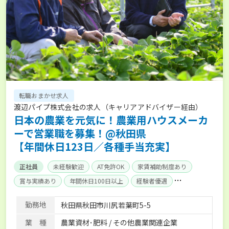
転職おまかせ求人
渡辺パイプ株式会社の求人（キャリアアドバイザー経由）
日本の農業を元気に！農業用ハウスメーカ
ーで営業職を募集！@秋田県
【年間休日123日／各種手当充実】
正社員
未経験歓迎
AT免許OK
家賃補助制度あり
賞与実績あり
年間休日100日以上
経験者優遇
産休･育休取得実績あり
社会保険完備
単身寮あり
勤務地
秋田県秋田市川尻若葉町5-5
業 種
農業資材･肥料 / その他農業関連企業