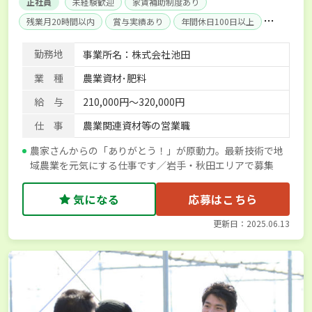
正社員
未経験歓迎
家賃補助制度あり
残業月20時間以内
賞与実績あり
年間休日100日以上
産休･育休取得実績あり
社会保険完備
勤務地
事業所名：株式会社池田
業 種
農業資材･肥料
給 与
210,000円～320,000円
仕 事
農業関連資材等の営業職
農家さんからの「ありがとう！」が原動力。最新技術で地
域農業を元気にする仕事です／岩手・秋田エリアで募集
気になる
応募はこちら
更新日：2025.06.13