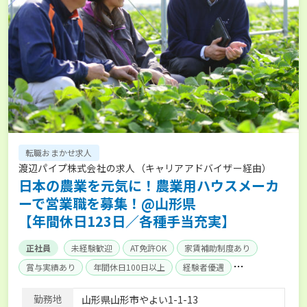
転職おまかせ求人
渡辺パイプ株式会社の求人（キャリアアドバイザー経由）
日本の農業を元気に！農業用ハウスメーカ
ーで営業職を募集！@山形県
【年間休日123日／各種手当充実】
正社員
未経験歓迎
AT免許OK
家賃補助制度あり
賞与実績あり
年間休日100日以上
経験者優遇
産休･育休取得実績あり
社会保険完備
単身寮あり
勤務地
山形県山形市やよい1-1-13