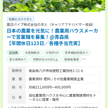
転職おまかせ求人
渡辺パイプ株式会社の求人（キャリアアドバイザー経由）
日本の農業を元気に！農業用ハウスメーカ
ーで営業職を募集！@青森県
【年間休日123日／各種手当充実】
正社員
未経験歓迎
AT免許OK
家賃補助制度あり
賞与実績あり
年間休日100日以上
経験者優遇
産休･育休取得実績あり
社会保険完備
単身寮あり
勤務地
青森県八戸市桔梗野工業団地2-11-6
業 種
農業資材･肥料 / その他農業関連企業
給 与
月給211,600円～400,000円
自社農業用ハウスを中心に農業関連商材をト
仕 事
ータルに提案・販売
日本全国の地域農業を支える提案営業職／CAD図面作成や