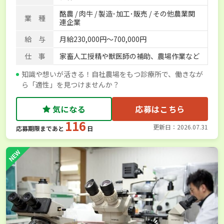
酪農 / 肉牛 / 製造･加工･販売 / その他農業関
業 種
連企業
給 与
月給230,000円～700,000円
仕 事
家畜人工授精や獣医師の補助、農場作業など
知識や想いが活きる！自社農場をもつ診療所で、働きなが
ら「適性」を見つけませんか？
気になる
応募はこちら
116
更新日：2026.07.31
応募期限まであと
日
NEW