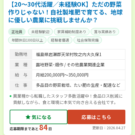
【20～30代活躍／未経験OK】ただの野菜
作りじゃない！自社製堆肥で育てる、地球
に優しい農業に挑戦しませんか？
正社員
未経験歓迎
家賃補助制度あり
賞与実績あり
年間休日100日以上
経験者優遇
社会保険完備
勤務地
福島県岩瀬郡天栄村牧之内大久保1
業 種
露地野菜･畑作 / その他農業関連企業
給 与
月給200,000円〜350,000円
仕 事
多品目の野菜栽培、たい肥の生産・配達など
異業種から転職したスタッフ多数活躍中！食品ロス削減に
貢献しながら、食と環境に本気で向き合える会社です。
気になる
応募はこちら
84
更新日：2026.04.27
応募期限まであと
日