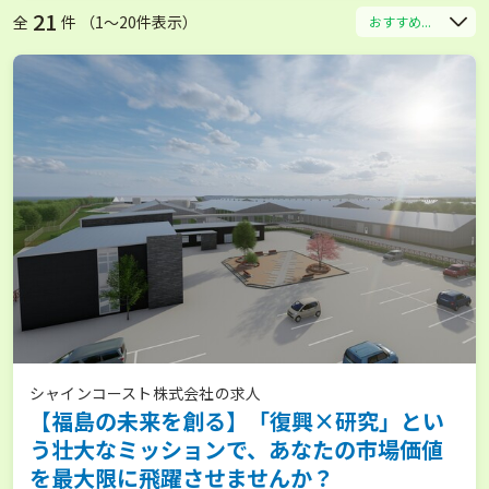
21
全
件 （1〜20件表示）
おすすめ...
シャインコースト株式会社の求人
【福島の未来を創る】「復興×研究」とい
う壮大なミッションで、あなたの市場価値
を最大限に飛躍させませんか？