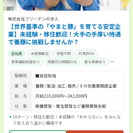
株式会社フリーデンの求人
【世界基準の「やまと豚」を育てる安定企
業】未経験・移住歓迎！大手の手厚い待遇
で養豚に挑戦しませんか？
正社員
未経験歓迎
学歴不問
AT免許OK
家賃補助制度あり
残業月20時間以内
賞与実績あり
年間休日100日以上
産休･育休取得実績あり
社会保険完備
勤務地
■直営牧場
単身寮あり
業 種
養豚 / 製造･加工･販売 / その他農業関連企業
給 与
月給210,000円～242,000円
仕 事
飼養管理・衛生管理など養豚業務全般
UIターン・移住も歓迎！未経験の「わからない」をみんな
で支え合う温かい職場です