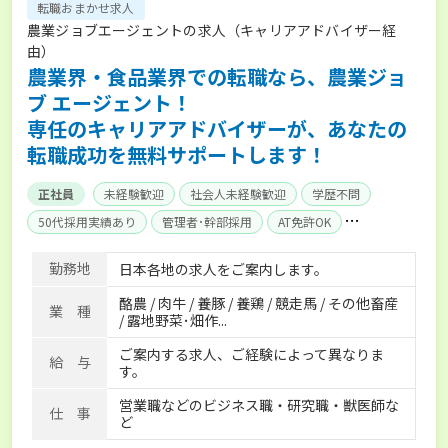
転職おまかせ求人
農業ジョブエージェントの求人（キャリアアドバイザー経
由）
農業界・食品業界での転職なら、農業ジョ
ブ エージェント！
専任のキャリアアドバイザーが、あなたの
転職成功を無料サポートします！
正社員
未経験歓迎
社会人未経験歓迎
学歴不問
50代採用実績あり
管理者･幹部採用
AT免許OK
家賃補助制度あり
食事補助あり
残業月20時間以内
勤務地
日本各地の求人をご案内します。
賞与実績あり
年間休日100日以上
経験者優遇
酪農 / 肉牛 / 養豚 / 養鶏 / 競走馬 / その他畜産
独立支援可能
社会保険完備
単身寮あり
世帯寮あり
業 種
/ 露地野菜･畑作...
寮･社宅相談可
ご案内する求人、ご経験によって異なりま
給 与
す。
営業職などのビジネス職・研究職・獣医師な
仕 事
ど