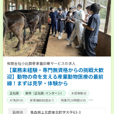
有限会社小比類巻家畜診療サービスの求人
【業務未経験・専門無資格からの挑戦大歓
迎】動物の命を支える産業動物医療の最前
線！まずは見学・体験から
正社員
新卒（正社員･インターン）
未経験歓迎
AT免許OK
家賃補助制度あり
残業月20時間以内
賞与実績あり
年間休日100日以上
社会保険完備
勤務地
青森県上北郡東北町字大平63-3