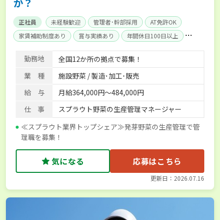
か？
正社員
未経験歓迎
管理者･幹部採用
AT免許OK
家賃補助制度あり
賞与実績あり
年間休日100日以上
産休･育休取得実績あり
社会保険完備
勤務地
全国12か所の拠点で募集！
業 種
施設野菜 / 製造･加工･販売
給 与
月給364,000円～484,000円
仕 事
スプラウト野菜の生産管理マネージャー
≪スプラウト業界トップシェア≫発芽野菜の生産管理で管
理職を募集！
気になる
応募はこちら
更新日：2026.07.16