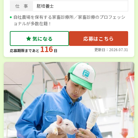
仕 事
胚培養士
自社農場を保有する家畜診療所／家畜診療のプロフェッシ
ョナルが多数在籍！
気になる
応募はこちら
116
更新日：2026.07.31
応募期限まであと
日