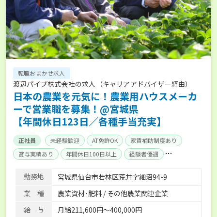
転職おまかせ求人
渡辺パイプ株式会社の求人（キャリアアドバイザー経由）
日本の農業を元気に！農業用ハウスメーカ
ーで営業職を募集！@宮城県
【年間休日123日／各種手当充実】
正社員
未経験歓迎
AT免許OK
家賃補助制度あり
賞与実績あり
年間休日100日以上
経験者優遇
産休･育休取得実績あり
社会保険完備
単身寮あり
勤務地
宮城県仙台市若林区荒井字細沼94-9
業 種
農業資材･肥料 / その他農業関連企業
給 与
月給211,600円～400,000円