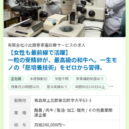
有限会社小比類巻家畜診療サービスの求人
【女性も最前線で活躍】
一粒の受精卵が、最高級の和牛へ。一生モ
ノの「胚培養技術」をゼロから習得。
正社員
未経験歓迎
学歴不問
家賃補助制度あり
残業月20時間以内
賞与実績あり
年間休日100日以上
社会保険完備
勤務地
青森県上北郡東北町字大平63-3
酪農 / 肉牛 / 製造･加工･販売 / その他農業関
業 種
連企業
給 与
月給240,000円～