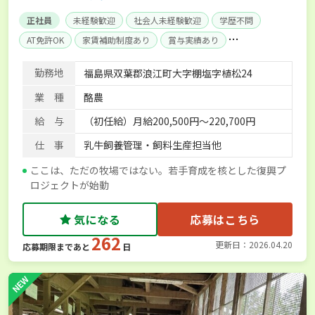
正社員
未経験歓迎
社会人未経験歓迎
学歴不問
AT免許OK
家賃補助制度あり
賞与実績あり
年間休日100日以上
勤務地
福島県双葉郡浪江町大字棚塩字植松24
業 種
酪農
給 与
（初任給）月給200,500円～220,700円
仕 事
乳牛飼養管理・飼料生産担当他
ここは、ただの牧場ではない。若手育成を核とした復興プ
ロジェクトが始動
気になる
応募はこちら
262
更新日：2026.04.20
応募期限まであと
日
NEW