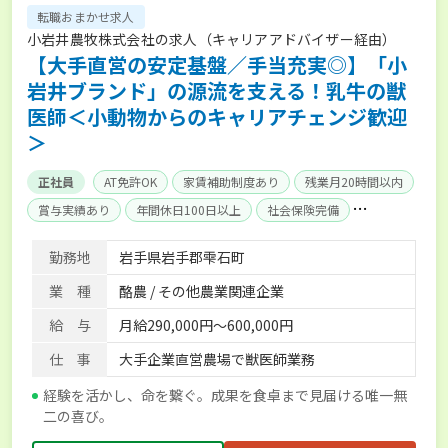
転職おまかせ求人
小岩井農牧株式会社の求人（キャリアアドバイザー経由）
【大手直営の安定基盤／手当充実◎】「小
岩井ブランド」の源流を支える！乳牛の獣
医師＜小動物からのキャリアチェンジ歓迎
＞
正社員
AT免許OK
家賃補助制度あり
残業月20時間以内
賞与実績あり
年間休日100日以上
社会保険完備
単身寮あり
世帯寮あり
勤務地
岩手県岩手郡雫石町
業 種
酪農 / その他農業関連企業
給 与
月給290,000円～600,000円
仕 事
大手企業直営農場で獣医師業務
経験を活かし、命を繋ぐ。成果を食卓まで見届ける唯一無
二の喜び。