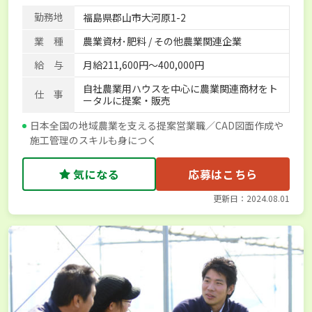
産休･育休取得実績あり
社会保険完備
単身寮あり
勤務地
福島県郡山市大河原1-2
業 種
農業資材･肥料 / その他農業関連企業
給 与
月給211,600円～400,000円
自社農業用ハウスを中心に農業関連商材をト
仕 事
ータルに提案・販売
日本全国の地域農業を支える提案営業職／CAD図面作成や
施工管理のスキルも身につく
気になる
応募はこちら
更新日：2024.08.01