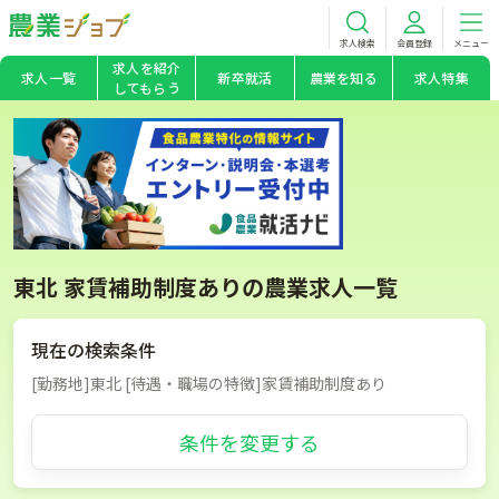
求人検索
会員登録
メニュー
求人を紹介
求人一覧
新卒就活
農業を知る
求人特集
してもらう
東北 家賃補助制度ありの農業求人一覧
現在の検索条件
[勤務地]東北 [待遇・職場の特徴]家賃補助制度あり
条件を変更する