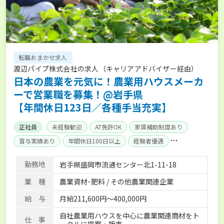
転職おまかせ求人
渡辺パイプ株式会社の求人（キャリアアドバイザー経由）
日本の農業を元気に！農業用ハウスメーカ
ーで営業職を募集！@岩手県
【年間休日123日／各種手当充実】
正社員
未経験歓迎
AT免許OK
家賃補助制度あり
賞与実績あり
年間休日100日以上
経験者優遇
産休･育休取得実績あり
社会保険完備
単身寮あり
勤務地
岩手県盛岡市流通センター北1-11-18
業 種
農業資材･肥料 / その他農業関連企業
給 与
月給211,600円～400,000円
自社農業用ハウスを中心に農業関連商材をト
仕 事
ータルに提案・販売