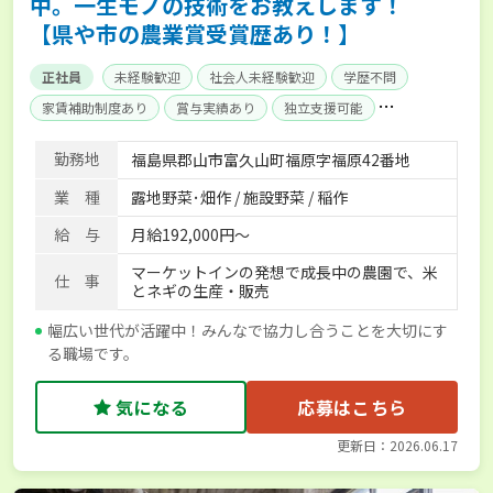
中。一生モノの技術をお教えします！
【県や市の農業賞受賞歴あり！】
正社員
未経験歓迎
社会人未経験歓迎
学歴不問
家賃補助制度あり
賞与実績あり
独立支援可能
社会保険完備
寮･社宅相談可
勤務地
福島県郡山市富久山町福原字福原42番地
業 種
露地野菜･畑作 / 施設野菜 / 稲作
給 与
月給192,000円～
マーケットインの発想で成長中の農園で、米
仕 事
とネギの生産・販売
幅広い世代が活躍中！みんなで協力し合うことを大切にす
る職場です。
気になる
応募はこちら
更新日：2026.06.17