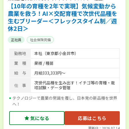
【10年の育種を2年で実現】気候変動から
農業を救う！AI×交配育種で次世代品種を
生むブリーダー＜フレックスタイム制／週
休2日＞
正社員
社会保険完備
勤務地
本社（東京都小金井市）
業 種
果樹 / 種苗
給 与
月給333,333円～
次世代品種を生み出す！イチゴ等の育種・栽
仕 事
培試験・データ管理
テクノロジーで農業の常識を覆し、日本発の新品種を世界
へ！
気になる
応募はこちら
更新日：2026.07.14