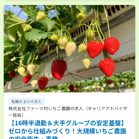
転職おまかせ求人
株式会社ファーマ村いちご農園の求人（キャリアアドバイザ
ー経由）
【16時半退勤＆大手グループの安定基盤】
ゼロから仕組みづくり！大規模いちご農園
の安全衛生・事務