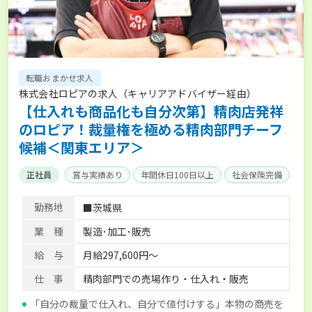
転職おまかせ求人
株式会社ロピアの求人（キャリアアドバイザー経由）
【仕入れも商品化も自分次第】精肉店発祥
のロピア！裁量権を極める精肉部門チーフ
候補＜関東エリア＞
正社員
賞与実績あり
年間休日100日以上
社会保険完備
勤務地
■茨城県
業 種
製造･加工･販売
給 与
月給297,600円～
仕 事
精肉部門での売場作り・仕入れ・販売
「自分の裁量で仕入れ、自分で値付けする」本物の商売を