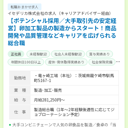
転職おまかせ求人
イセデリカ株式会社の求人（キャリアアドバイザー経由）
【ポテンシャル採用／大手取引先の安定経
営】卵加工製品の製造からスタート！商品
開発や品質管理などキャリアを広げられる
総合職
正社員
未経験歓迎
社会人未経験歓迎
賞与実績あり
年間休日100日以上
産休･育休取得実績あり
社会保険完備
寮･社宅相談可
・竜ヶ崎工場（本社）：茨城県龍ケ崎市馴馬
勤務地
町5167-1
業 種
製造･加工･販売
給 与
月給281,250円～
製造総合職（1年～2年経験後適性に応じてジ
仕 事
ョブローテーション予定）
大手コンビニチェーンで人気の卵食品を製造／食卓の「当