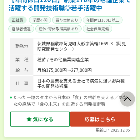
活躍する開発技術職◎若手活躍中
正社員
学歴不問
賞与実績あり
年間休日100日以上
経験者優遇
産休･育休取得実績あり
社会保険完備
茨城県稲敷郡阿見町大形字箕輪1669-3（阿見
勤務地
研究開発センター）
業 種
種苗 / その他農業関連企業
給 与
月給175,000円〜277,000円
日本の農業を支える会社で病気に強い野菜種
仕 事
子の開発技術職
たった一粒のタネから日本の「食」の根幹を支える／あな
たの経験で「食の未来」を創造する開発技術職
気になる
応募はこちら
更新日：2025.12.05