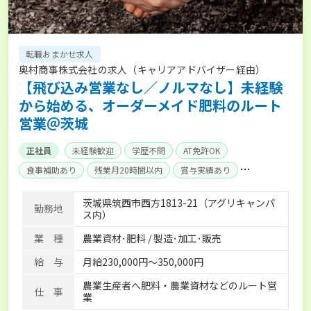
転職おまかせ求人
奥村商事株式会社の求人（キャリアアドバイザー経由）
【飛び込み営業なし／ノルマなし】未経験
から始める、オーダーメイド肥料のルート
営業＠茨城
正社員
未経験歓迎
学歴不問
AT免許OK
食事補助あり
残業月20時間以内
賞与実績あり
年間休日100日以上
産休･育休取得実績あり
社会保険完備
茨城県筑西市西方1813-21（アグリキャンパ
勤務地
ス内）
業 種
農業資材･肥料 / 製造･加工･販売
給 与
月給230,000円～350,000円
農業生産者へ肥料・農業資材などのルート営
仕 事
業