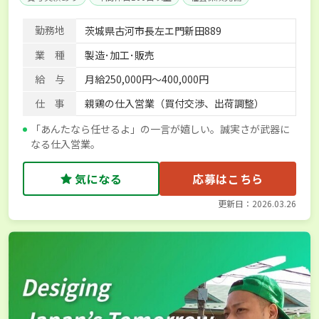
勤務地
茨城県古河市長左エ門新田889
業 種
製造･加工･販売
給 与
月給250,000円～400,000円
仕 事
親鶏の仕入営業（買付交渉、出荷調整）
「あんたなら任せるよ」の一言が嬉しい。誠実さが武器に
なる仕入営業。
気になる
応募はこちら
更新日：2026.03.26