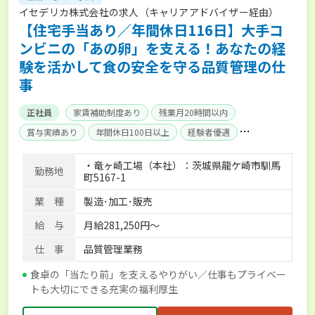
イセデリカ株式会社の求人（キャリアアドバイザー経由）
【住宅手当あり／年間休日116日】大手コ
ンビニの「あの卵」を支える！あなたの経
験を活かして食の安全を守る品質管理の仕
事
正社員
家賃補助制度あり
残業月20時間以内
賞与実績あり
年間休日100日以上
経験者優遇
産休･育休取得実績あり
社会保険完備
寮･社宅相談可
・竜ヶ崎工場（本社）：茨城県龍ケ崎市馴馬
勤務地
町5167-1
業 種
製造･加工･販売
給 与
月給281,250円～
仕 事
品質管理業務
食卓の「当たり前」を支えるやりがい／仕事もプライベー
トも大切にできる充実の福利厚生