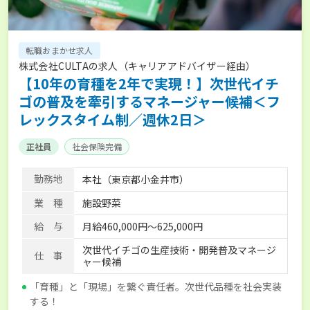
転職おまかせ求人
株式会社CULTAの求人（キャリアアドバイザー経由）
【10年の育種を2年で実現！】次世代イチ
ゴの普及を牽引するマネージャー候補＜フ
レックスタイム制／週休2日＞
正社員
社会保険完備
勤務地
本社（東京都小金井市）
業 種
施設野菜
給 与
月給460,000円〜625,000円
次世代イチゴの生産技術・開発普及マネージ
仕 事
ャー候補
「育種」と「現場」を繋ぐ責任者。次世代品種を社会実装
する！