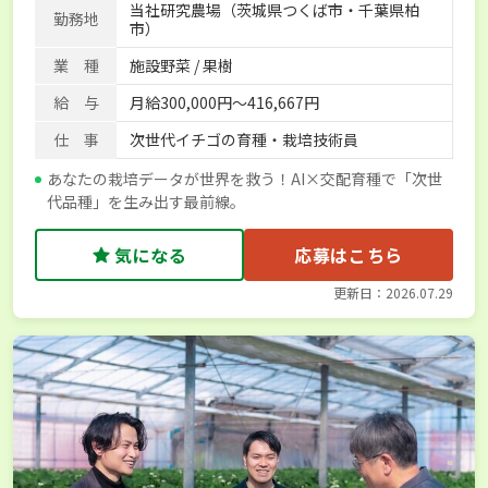
当社研究農場（茨城県つくば市・千葉県柏
勤務地
市）
業 種
施設野菜 / 果樹
給 与
月給300,000円～416,667円
仕 事
次世代イチゴの育種・栽培技術員
あなたの栽培データが世界を救う！AI×交配育種で「次世
代品種」を生み出す最前線。
気になる
応募はこちら
更新日：2026.07.29