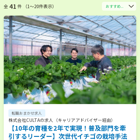
41
全
件 （1〜20件表示）
おすすめ...
転職おまかせ求人
株式会社CULTAの求人（キャリアアドバイザー経由）
【10年の育種を2年で実現！普及部門を牽
引するリーダー】次世代イチゴの栽培手法