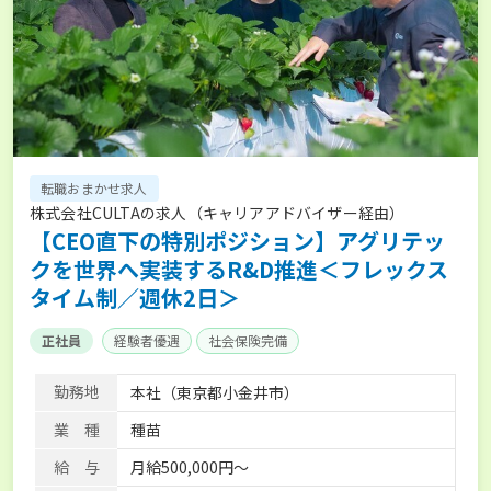
転職おまかせ求人
株式会社CULTAの求人（キャリアアドバイザー経由）
【CEO直下の特別ポジション】アグリテッ
クを世界へ実装するR&D推進＜フレックス
タイム制／週休2日＞
正社員
経験者優遇
社会保険完備
勤務地
本社（東京都小金井市）
業 種
種苗
給 与
月給500,000円～