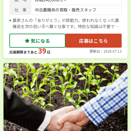
仕 事
中古農機具の買取・販売スタッフ
農家さんの「ありがとう」が原動力。使われなくなった農
機具を次の担い手へ繋ぐ仕事です。特別な知識は不要で
す！
気になる
応募はこちら
39
更新日：2026.07.13
応募期限まであと
日