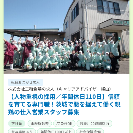
転職おまかせ求人
株式会社三和食鶏の求人（キャリアアドバイザー経由）
【人物重視の採用／年間休日110日】信頼
を育てる専門職！茨城で腰を据えて働く親
鶏の仕入営業スタッフ募集
正社員
未経験歓迎
AT免許OK
残業月20時間以内
賞与実績あり
年間休日100日以上
社会保険完備