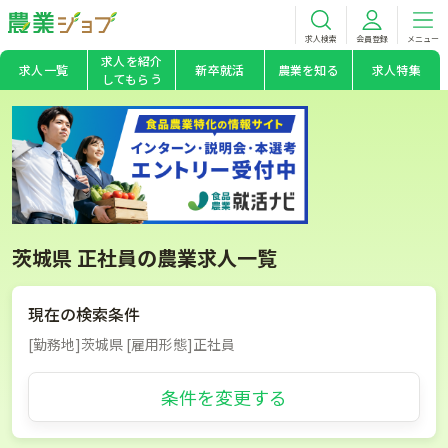
求人検索
会員登録
メニュー
求人を紹介
求人一覧
新卒就活
農業を知る
求人特集
してもらう
茨城県 正社員の農業求人一覧
現在の検索条件
[勤務地]茨城県 [雇用形態]正社員
条件を変更する