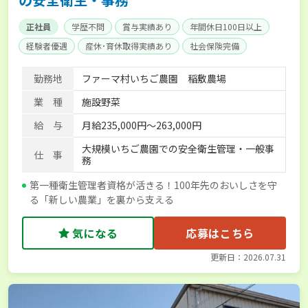
正社員
学歴不問
賞与実績あり
年間休日100日以上
経験者優遇
産休･育休取得実績あり
社会保険完備
勤務地
ファーマ村いちご農園 稲敷農場
業 種
施設野菜
給 与
月給235,000円～263,000円
大規模いちご農園での安全衛生管理・一般事
仕 事
務
第一種衛生管理者資格が活きる！100年先のおいしさを守
る「新しい農業」を裏から支える
気になる
応募はこちら
更新日：2026.07.31