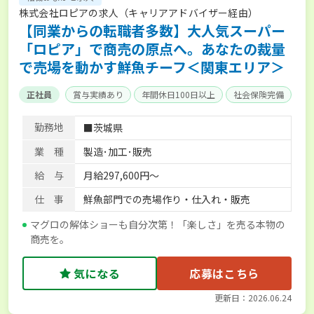
株式会社ロピアの求人（キャリアアドバイザー経由）
【同業からの転職者多数】大人気スーパー
「ロピア」で商売の原点へ。あなたの裁量
で売場を動かす鮮魚チーフ＜関東エリア＞
正社員
賞与実績あり
年間休日100日以上
社会保険完備
勤務地
■茨城県
業 種
製造･加工･販売
給 与
月給297,600円～
仕 事
鮮魚部門での売場作り・仕入れ・販売
マグロの解体ショーも自分次第！「楽しさ」を売る本物の
商売を。
気になる
応募はこちら
更新日：2026.06.24