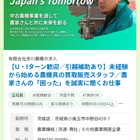
有限会社赤川農機の求人
【U・Iターン歓迎／引越補助あり】未経験
から始める農機具の買取販売スタッフ／農
家さんの「困った」を誠実に聞くお仕事
正社員
未経験歓迎
学歴不問
AT免許OK
残業月20時間以内
賞与実績あり
年間休日100日以上
社会保険完備
勤務地
茨城店：茨城県小美玉市中野谷419-7
業 種
農業機械 / 流通･商社 / その他農業関連企業
給 与
月給240,000円～