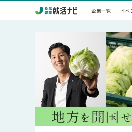
企業一覧
イベ
本選
説明
イン
会社