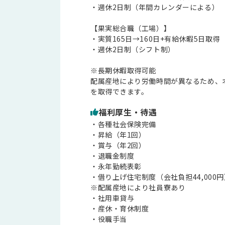
・週休2日制（年間カレンダーによる）
【果実総合職（工場）】
・実質165日→160日+有給休暇5日取得
・週休2日制（シフト制）
※長期休暇取得可能
配属産地により労働時間が異なるため、
を取得できます。
福利厚生・待遇
・各種社会保険完備
・昇給（年1回）
・賞与（年2回）
・退職金制度
・永年勤続表彰
・借り上げ住宅制度（会社負担44,000円
※配属産地により社員寮あり
・社用車貸与
・産休・育休制度
・役職手当