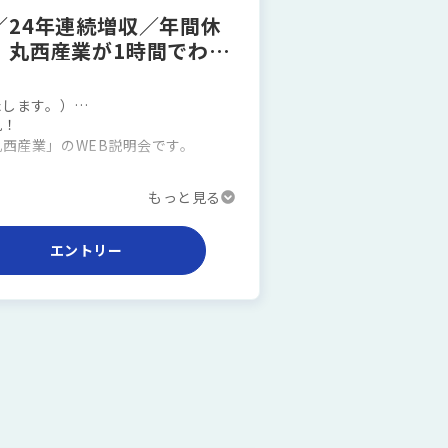
24年連続増収／年間休
】丸西産業が1時間でわか
たします。）
見！
リックしてください。
西産業」のWEB説明会です。
ただけなくなります。
なっていますので、お気軽にご参加
エントリー