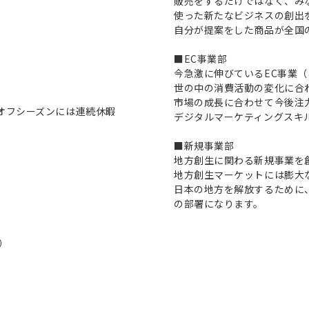
販売をするだけではなく、み
使った新たなビジネスの創出
自分が提案をした商品が全国
■EC事業部
今急激に伸びているEC事業
世の中の消費活動の変化に合
市場の成長に合わせて今後注
オフシーズンには連続休暇
デジタルマーケティングスキ
■新規事業部
地方創生に関わる新規事業を
地方創生マーケットには膨大
日本の地方を解放するために
の部署になります。
）