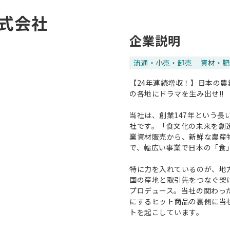
式会社
企業説明
流通・小売・卸売
資材・肥
【24年連続増収！】日本の
の各地にドラマを生み出せ!!
当社は、創業147年という
社です。「食文化の未来を創
業資材販売から、新鮮な農産
で、幅広い事業で日本の「食
特に力を入れているのが、地
国の産地と取引先をつなぐ架
プロデュース。当社の関わっ
にするヒット商品の裏側に当
トを起こしています。