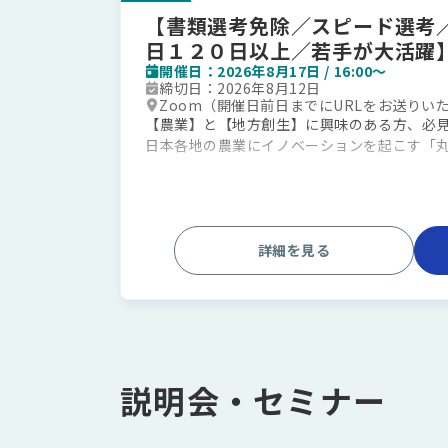
【書類選考免除／スピード選考／
日１２０日以上／若手が大活躍
る！WEB説明会
開催日：2026年8月17日 / 16:00〜
締切日：2026年8月12日
Zoom（開催日前日までにURLをお送りい
【農業】と【地方創生】に興味のある方、必
・時間になりましたら、接続用ＵＲＬをク
日本各地の農業にイノベーションを起こす「丸
・開始から一定時間が経過すると、入室い
1時間でサクッと会社のリアルがわかる内容と
ください！
▼ プログラム内容（計60分）
詳細を見る
・会社説明（45分）
┗・事業内容
・仕事内容
・福利厚生・待遇
・今後の選考ステップについて
・質疑応答（15分）
説明会・セミナー
▼ こんな方におすすめ！
・地方創生や地域活性化に興味がある