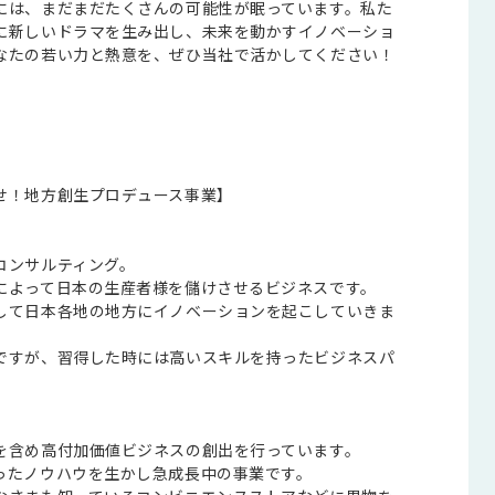
には、まだまだたくさんの可能性が眠っています。私た
に新しいドラマを生み出し、未来を動かすイノベーショ
なたの若い力と熱意を、ぜひ当社で活かしてください！
せ！地方創生プロデュース事業】
コンサルティング。
によって日本の生産者様を儲けさせるビジネスです。
して日本各地の地方にイノベーションを起こしていきま
ですが、習得した時には高いスキルを持ったビジネスパ
を含め高付加価値ビジネスの創出を行っています。
ったノウハウを生かし急成長中の事業です。