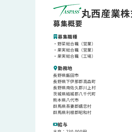
丸西産業株
募集概要
募集職種
・野菜総合職（営業）
・果実総合職（営業）
・果実総合職（工場）
勤務地
長野県飯田市
長野県下伊那郡高森町
長野県南佐久郡川上村
茨城県結城郡八千代町
熊本県八代市
群馬県吾妻郡嬬恋村
群馬県利根郡昭和村
給与
大卒：230,000円