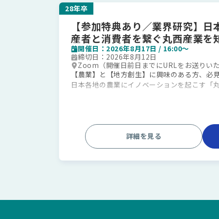
・普段食べている野菜や果物が届く「流通の
28年卒
・農業のプロたちを支え、一緒に仕事をして
【参加特典あり／業界研究】日
・まずは1時間で効率よく企業研究を進めたい
産者と消費者を繋ぐ丸西産業を知
※服装は自由です！
パニー！
開催日：2026年8月17日 / 16:00〜
締切日：2026年8月12日
Zoom（開催日前日までにURLをお送りい
【農業】と【地方創生】に興味のある方、必
・時間になりましたら、接続用ＵＲＬをク
日本各地の農業にイノベーションを起こす「丸
・開始から一定時間が経過すると、入室い
1時間でサクッと会社のリアルがわかる内容と
ください！
▼ プログラム内容（計60分）
詳細を見る
・会社説明（45分）
┗・事業内容
・仕事内容
・福利厚生・待遇
・今後の選考ステップについて
・質疑応答（15分）
▼ こんな方におすすめ！