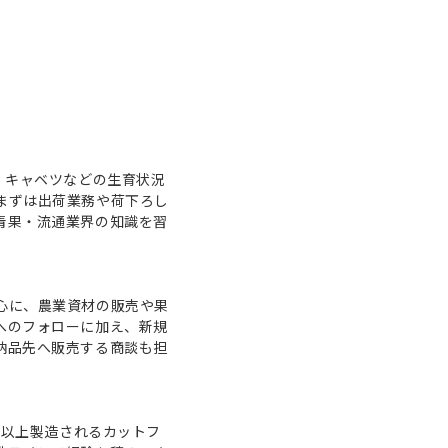
・キャベツなどの生育状況
まずは出荷業務や荷下ろし
青果・流通業界の知識を習
心に、農業資材の販売や果
へのフォローに加え、新規
納品先へ販売する商談も担
ック以上製造されるカットフ