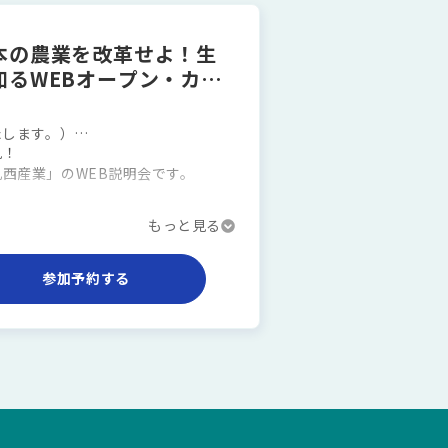
裏側」を知りたい
みたい
本の農業を改革せよ！生
るWEBオープン・カン
たします。）
見！
リックしてください。
西産業」のWEB説明会です。
ただけなくなります。
なっていますので、お気軽にご参加
参加予約する